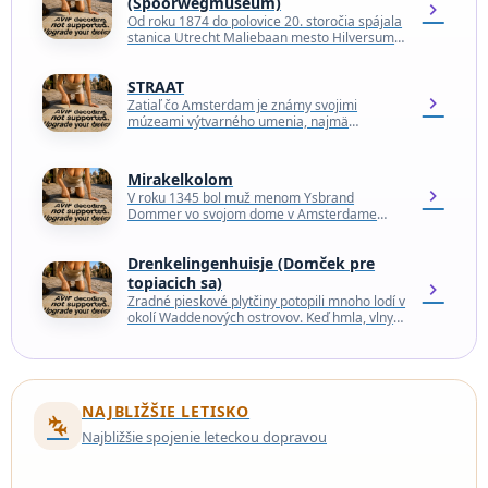
(Spoorwegmuseum)
chevron_right
Od roku 1874 do polovice 20. storočia spájala
stanica Utrecht Maliebaan mesto Hilversum s
Lunettenom, ktorá je v prevádzke dodnes.
Vtedy bola…
STRAAT
chevron_right
Zatiaľ čo Amsterdam je známy svojimi
múzeami výtvarného umenia, najmä
Rijksmuseum a Van Gogh Museum, umenie
vystavené v STRAAT je oveľa menej…
Mirakelkolom
chevron_right
V roku 1345 bol muž menom Ysbrand
Dommer vo svojom dome v Amsterdame
ťažko chorý. Dommer zavolal kňaza, aby mu
udelil posledné…
Drenkelingenhuisje (Domček pre
topiacich sa)
chevron_right
Zradné pieskové plytčiny potopili mnoho lodí v
okolí Waddenových ostrovov. Keď hmla, vlny
vysoké ako domy a búrkové mraky znemožnili
navigáciu podľa…
NAJBLIŽŠIE LETISKO
connecting_airports
Najbližšie spojenie leteckou dopravou