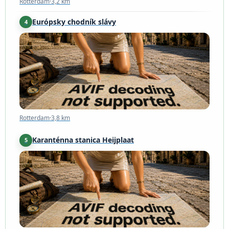
Rotterdam
·
3,2 km
Európsky chodník slávy
4
Rotterdam
·
3,8 km
Rotterdam
·
3,8 km
Karanténna stanica Heijplaat
5
Rotterdam
·
6,1 km