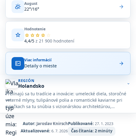
August
partly_cloudy_day
arrow_forward
22°/16°
Hodnotenie
star
Priemerné
star
star
star
star
star
hodnotenie
4,4/5
z 21 900 hodnotení
4,4
z
5
Viac informácií
na
fact_check
arrow_forward
Detaily o mieste
základe
21 900
hodnotení
REGIÓN
na
expand_more
Holandsko
Google
Prelínajú sa tu tradície a inovácie: umelecké diela, storočné
Maps.
veterné mlyny, tulipánové polia a romantické kaviarne pri
sviečkach sa tu snúbia s vizionárskou architektúrou,
špičkovým dizajnom a fenomenálnym nočným životom.
Autor:
Jaroslav Knirsch
Publikované:
27. 1. 2023
Aktualizované:
6. 7. 2026
Čas čítania:
2 minúty