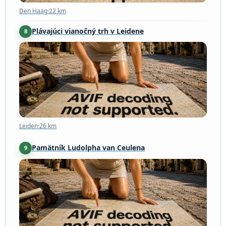
Den Haag
·
22 km
Plávajúci vianočný trh v Leidene
8
Leiden
·
26 km
Leiden
·
26 km
Pamätník Ludolpha van Ceulena
9
Leiden
·
26 km