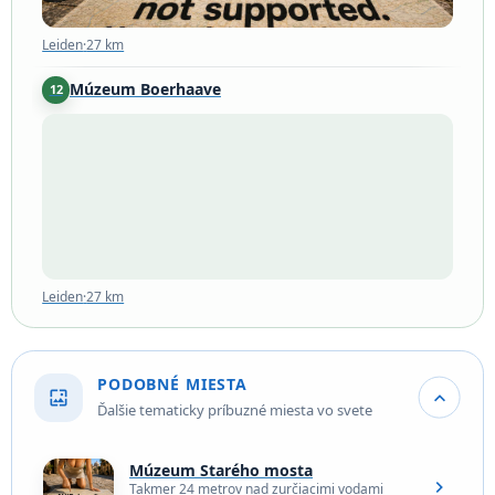
Leiden
·
27 km
Múzeum Boerhaave
12
Leiden
·
27 km
Leiden
·
27 km
PODOBNÉ MIESTA
wallpaper
expand_more
Ďalšie tematicky príbuzné miesta vo svete
Múzeum Starého mosta
chevron_right
Takmer 24 metrov nad zurčiacimi vodami