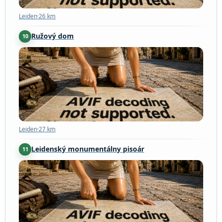
Leiden
·
26 km
Ružový dom
10
Leiden
·
27 km
Leiden
·
27 km
Leidenský monumentálny pisoár
11
Leiden
·
27 km