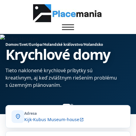
Domov
/
Svet
/
Európa
/
Holandské kráľovstvo
/
Holandsko
Krychlové domy
Tieto naklonené krychlové príbytky sú
kreatívnym, aj keď zvláštnym riešením problému
s územným plánovaním.
Adresa
location_on
Kijk-Kubus Museum-house
open_in_new