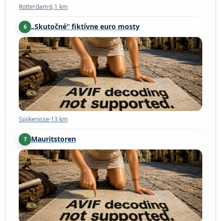
Rotterdam
·
6,1 km
„Skutočné“ fiktívne euro mosty
6
Spijkenisse
·
13 km
Spijkenisse
·
13 km
Mauritstoren
7
Den Haag
·
22 km