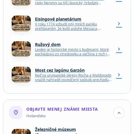
rieky Neretvy sa týči ikonický, hrboľatý
osmanský most. Most, známy ako Stari Most,
Starý most alebo…
Eisingové planetárium
chevron_right
V roku 1774 vzbudil istý mních paniku
prehlásením, že kvôli polohe Mesiaca,
Merkúru, Venuše, Marsu a Jupiteru bude Zem
vymrštená priamo do…
Ružový dom
chevron_right
Leiden je historické mesto s budovami, ktoré
pochádzajú zo stredoveku a väčšina z nich je
stále obývaná. Podobne ako v Amsterdame
sú…
Most cez lagúnu Garzón
chevron_right
Keď sa uruguajské okresy Rocha a Maldonado
snažili nahradiť osvedčený spôsob prechodu
cez Lagunu Garzón - plte pre jedno vozidlo -,
rovno…
OBJAVTE MENEJ ZNÁME MIESTA
not_listed_location
expand_more
Holandsko
Železničné múzeum