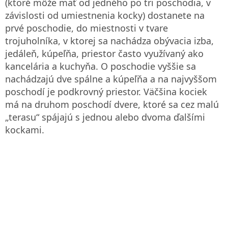
(ktoré môže mať od jedného po tri poschodia, v
závislosti od umiestnenia kocky) dostanete na
prvé poschodie, do miestnosti v tvare
trojuholníka, v ktorej sa nachádza obývacia izba,
jedáleň, kúpeľňa, priestor často využívaný ako
kancelária a kuchyňa. O poschodie vyššie sa
nachádzajú dve spálne a kúpeľňa a na najvyššom
poschodí je podkrovný priestor. Väčšina kociek
má na druhom poschodí dvere, ktoré sa cez malú
„terasu“ spájajú s jednou alebo dvoma ďalšími
kockami.