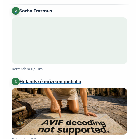
Socha Erazmus
2
Rotterdam
·
0,5 km
Rotterdam
·
0,5 km
Holandské múzeum pinballu
3
Rotterdam
·
3,2 km