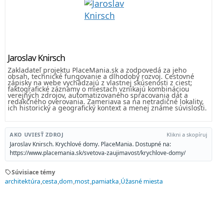
Jaroslav Knirsch
Zakladateľ projektu PlaceMania.sk a zodpovedá za jeho
obsah, technické fungovanie a dlhodobý rozvoj. Cestovné
zápisky na webe vychádzajú z vlastnej skúsenosti z ciest;
faktografické záznamy o miestach vznikajú kombináciou
verejných zdrojov, automatizovaného spracovania dát a
redakčného overovania. Zameriava sa na netradičné lokality,
ich historický a geografický kontext a menej známe súvislosti.
AKO UVIESŤ ZDROJ
Klikni a skopíruj
Jaroslav Knirsch. Krychlové domy. PlaceMania. Dostupné na:
https://www.placemania.sk/svetova-zaujimavost/krychlove-domy/
sell
Súvisiace témy
architektúra
cesta
dom
most
pamiatka
Úžasné miesta