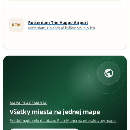
Rotterdam The Hague Airport
RTM
Rotterdam, Holandské kráľovstvo · 5,5 km
public
MAPA PLACEMANIA
Všetky miesta na jednej mape
Preskúmajte celú databázu PlaceMania na interaktívnej mape.