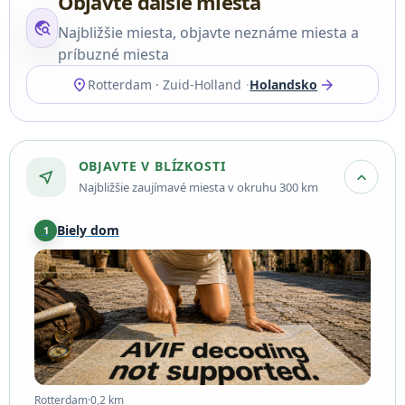
Objavte ďalšie miesta
travel_explore
Najbližšie miesta, objavte neznáme miesta a
príbuzné miesta
location_on
arrow_forward
Rotterdam · Zuid-Holland
Holandsko
OBJAVTE V BLÍZKOSTI
near_me
expand_more
Najbližšie zaujímavé miesta v okruhu 300 km
Biely dom
1
Rotterdam
·
0,2 km
Rotterdam
·
0,2 km