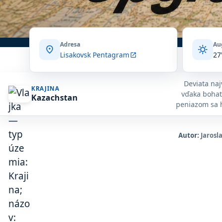
Adresa
Au
location_on
sunny
Lisakovsk Pentagram
27
open_in_new
Deviata naj
KRAJINA
vďaka bohat
Kazachstan
peniazom sa h
mesto 21. st
listnatými
najväčšie 
Autor:
Jarosl
lesklými 
dobrodružst
zelených ú
vychutnávani