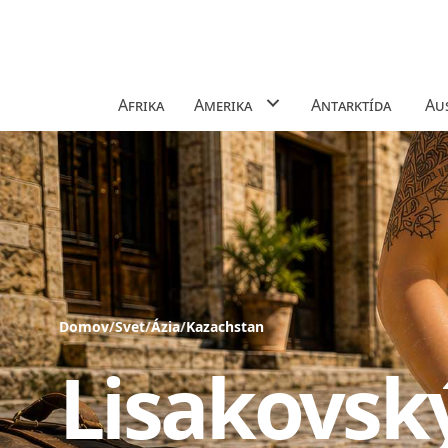
Afrika
Amerika
Antarktída
Aus
Domov
/
Svet
/
Ázia
/
Kazachstan
Lisakovsk