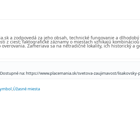
ia.sk a zodpovedá za jeho obsah, technické fungovanie a dlhodobý
sti z ciest; faktografické záznamy o miestach vznikajú kombinácio
overovania. Zameriava sa na netradičné lokality, ich historický a g
. Dostupné na: https://www.placemania.sk/svetova-zaujimavost/lisakovsky
symbol
Úžasné miesta