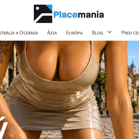
trália a Oceánia
Ázia
Európa
Blog
Pred ce
ý