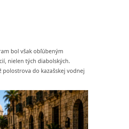
agram bol však obľúbeným
í, nielen tých diabolských.
ž polostrova do kazašskej vodnej