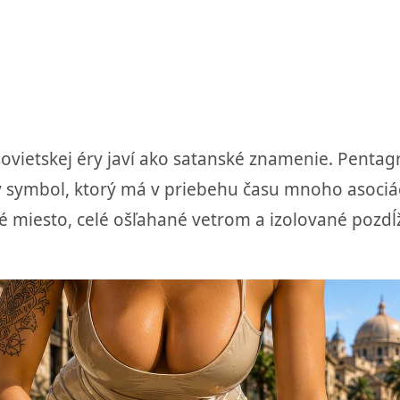
 sovietskej éry javí ako satanské znamenie. Pent
 symbol, ktorý má v priebehu času mnoho asociáci
é miesto, celé ošľahané vetrom a izolované pozdĺ