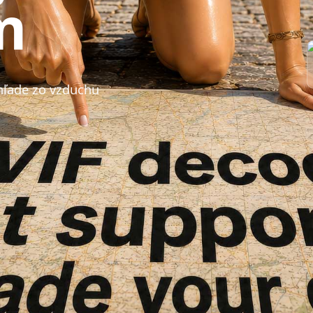
m
ohľade zo vzduchu