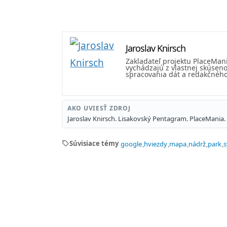
Jaroslav Knirsch
Zakladateľ projektu PlaceMan
vychádzajú z vlastnej skúseno
spracovania dát a redakčného 
AKO UVIESŤ ZDROJ
Jaroslav Knirsch. Lisakovský Pentagram. PlaceMania
sell
Súvisiace témy
google
hviezdy
mapa
nádrž
park