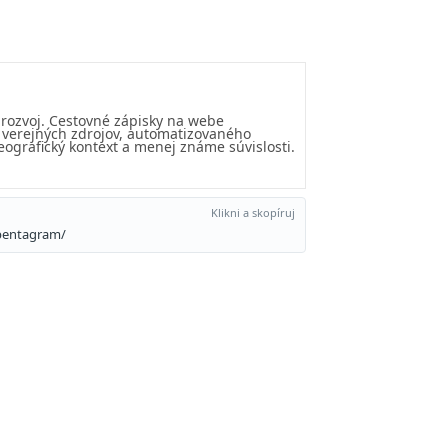
 rozvoj. Cestovné zápisky na webe
u verejných zdrojov, automatizovaného
eografický kontext a menej známe súvislosti.
Klikni a skopíruj
-pentagram/