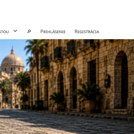
stou
🔎
Prihlásenie
Registrácia