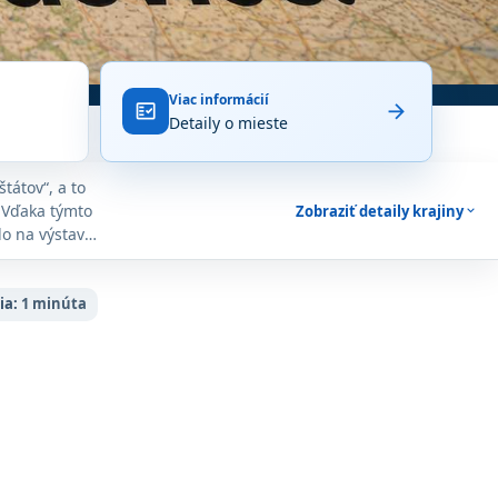
Viac informácií
arrow_forward
fact_check
Detaily o mieste
tátov“, a to
 Vďaka týmto
Zobraziť detaily krajiny
expand_more
lo na výstavné
a nájdu medzi
 zariadení;
xom ALZhiR,
ia:
1 minúta
tovateľské
ých horách a
j jazerami,
ebo putovanie