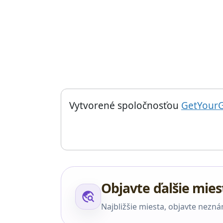
Things to do near Lisakovský Pentagram, Lisa
Vytvorené spoločnosťou
GetYour
Objavte ďalšie mies
travel_explore
Najbližšie miesta, objavte nezn