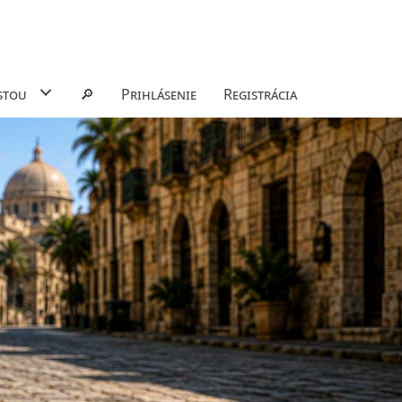
stou
🔎
Prihlásenie
Registrácia