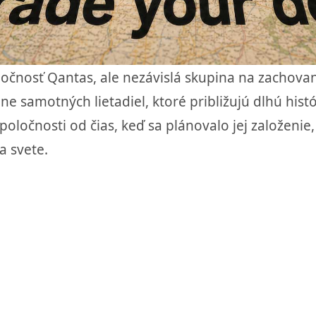
čnosť Qantas, ale nezávislá skupina na zachovani
e samotných lietadiel, ktoré približujú dlhú his
poločnosti od čias, keď sa plánovalo jej založenie
a svete.