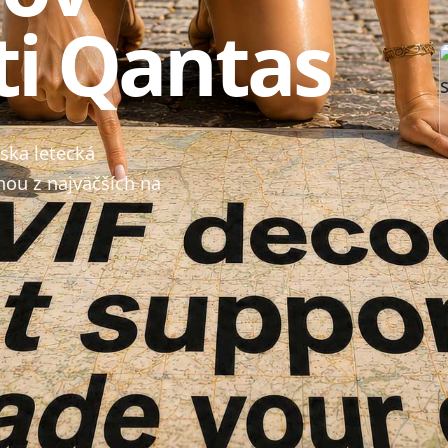
ti Qantas
ska letecká
nou z najväčších na