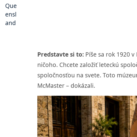
Predstavte si to:
Píše sa rok 1920 v
ničoho. Chcete založiť leteckú spol
spoločnosťou na svete. Toto múzeum 
McMaster – dokázali.