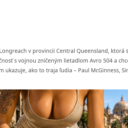
 Longreach v provincii Central Queensland, ktorá
očnosť s vojnou zničeným lietadlom Avro 504 a chc
ukazuje, ako to traja ľudia – Paul McGinness, Si