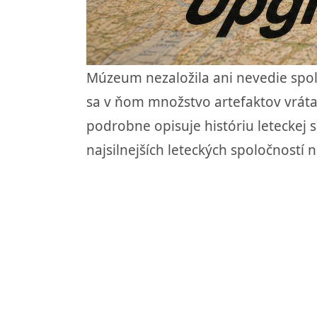
Múzeum nezaložila ani nevedie spolo
sa v ňom množstvo artefaktov vrátan
podrobne opisuje históriu leteckej s
najsilnejších leteckých spoločností n