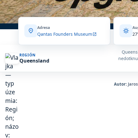
Adresa
Au
location_on
sunny
Qantas Founders Museum
27
open_in_new
Queensl
REGIÓN
nedotknu
Queensland
Autor:
Jaros