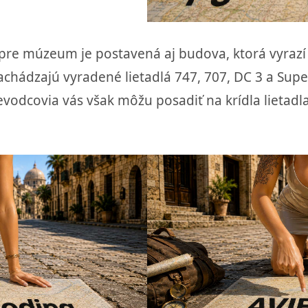
 a pre múzeum je postavená aj budova, ktorá vyra
chádzajú vyradené lietadlá 747, 707, DC 3 a Super 
ievodcovia vás však môžu posadiť na krídla lietadl