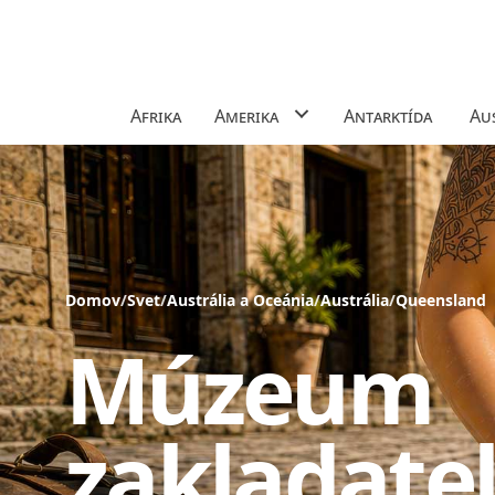
Afrika
Amerika
Antarktída
Aus
Domov
/
Svet
/
Austrália a Oceánia
/
Austrália
/
Queensland
Múzeum
zakladate