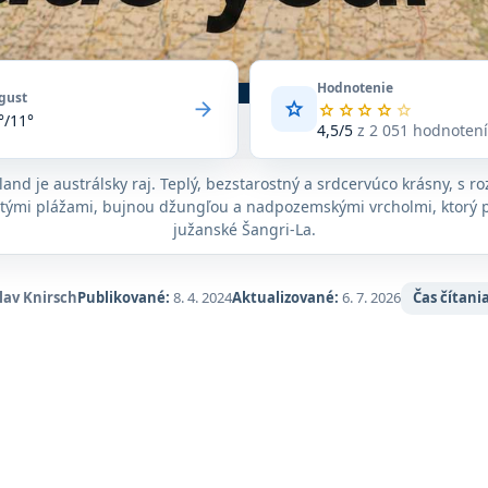
Hodnotenie
gust
arrow_forward
star
Priemerné
star
star
star
star
star
°/11°
hodnotenie
4,5/5
z 2 051 hodnoten
4,5
z
and je austrálsky raj. Teplý, bezstarostný a srdcervúco krásny, s ro
5
tými plážami, bujnou džungľou a nadpozemskými vrcholmi, ktorý 
na
základe
južanské Šangri-La.
2 051
hodnotení
na
lav Knirsch
Publikované:
8. 4. 2024
Aktualizované:
6. 7. 2026
Čas čítania
Google
Maps.