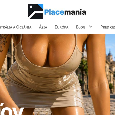
trália a Oceánia
Ázia
Európa
Blog
Pred ce
ľov