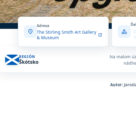
Ďa
Adresa
location_on
category
wall_
The Stirling Smith Art Gallery
open_in_new
& Museum
where_to_
muse
expl
locatio
Na malom úze
REGIÓN
Škótsko
nádher
Autor:
Jarosl