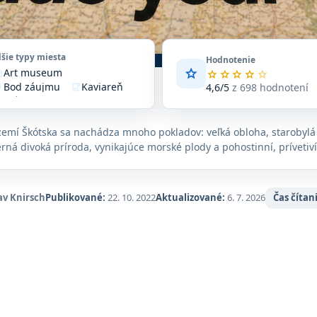
lšie typy miesta
Hodnotenie
star
Art museum
art
Priemerné
star
star
star
star
star
Bod záujmu
Kaviareň
hodnotenie
4,6/5
z 698 hodnotení
vote
local_cafe
4,6
Múzeum
Potraviny
um
skillet
z
Turistická atrakcia
ore
5
Zariadenie
n_on
mí Škótska sa nachádza mnoho pokladov: veľká obloha, starobylá 
na
ná divoká príroda, vynikajúce morské plody a pohostinní, prívetiví
základe
698
hodnotení
na
av Knirsch
Publikované:
22. 10. 2022
Aktualizované:
6. 7. 2026
Čas čítani
Google
Maps.