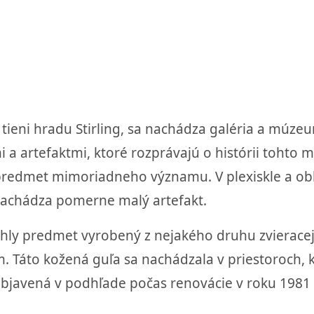
ieni hradu Stirling, sa nachádza galéria a múzeum
 artefaktmi, ktoré rozprávajú o histórii tohto m
a predmet mimoriadneho významu. V plexiskle a o
a nachádza pomerne malý artefakt.
hly predmet vyrobený z nejakého druhu zvieracej
 Táto kožená guľa sa nachádzala v priestoroch, k
objavená v podhľade počas renovácie v roku 1981 