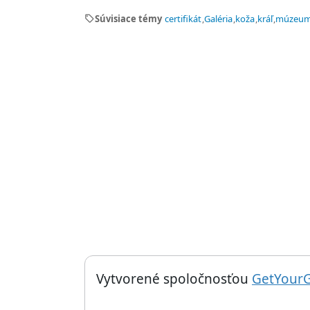
sell
Súvisiace témy
certifikát
Galéria
koža
kráľ
múzeu
Things to do near Najstaršia futbalová lopta n
Vytvorené spoločnosťou
GetYour