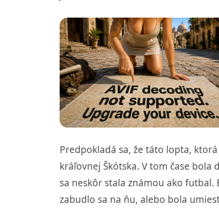
Predpokladá sa, že táto lopta, ktorá
kráľovnej Škótska. V tom čase bola d
sa neskôr stala známou ako futbal. 
zabudlo sa na ňu, alebo bola umies