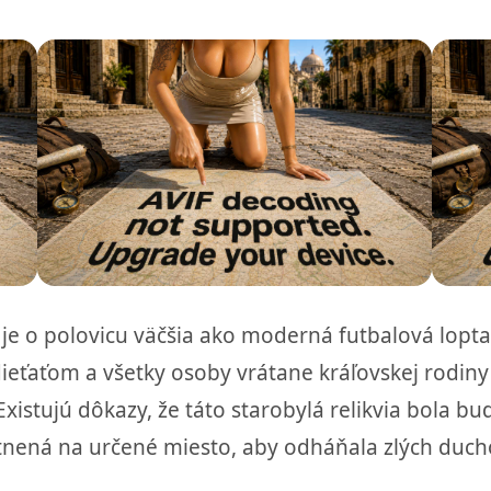
 je o polovicu väčšia ako moderná futbalová lopta,
ieťaťom a všetky osoby vrátane kráľovskej rodiny s
Existujú dôkazy, že táto starobylá relikvia bola b
tnená na určené miesto, aby odháňala zlých duch