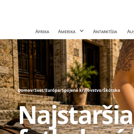
Afrika
Amerika
Antarktída
Aus
Domov
/
Svet
/
Európa
/
Spojené kráľovstvo
/
Škótsko
Najstaršia