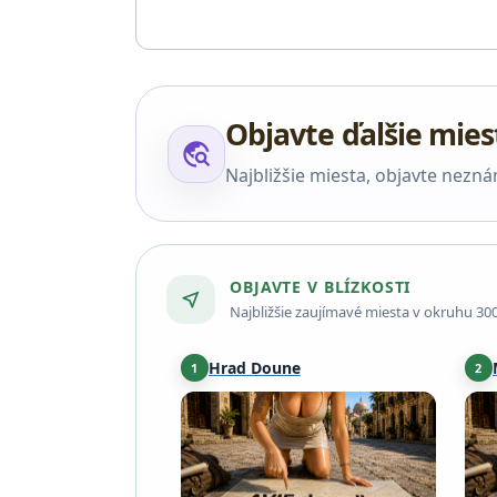
Objavte ďalšie mies
travel_explore
Najbližšie miesta, objavte nezn
OBJAVTE V BLÍZKOSTI
near_me
Najbližšie zaujímavé miesta v okruhu 30
Hrad Doune
1
2
Scotland
·
9,8 km