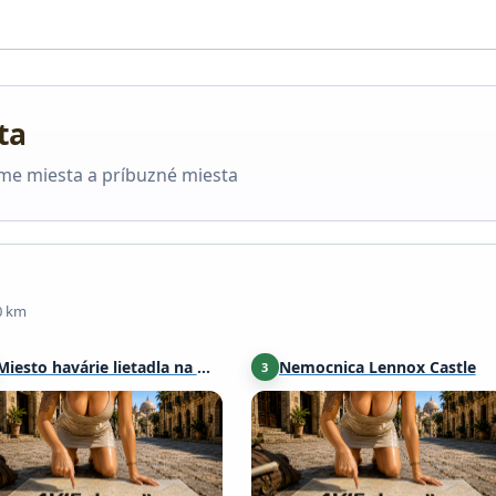
ta
áme miesta a príbuzné miesta
0 km
Miesto havárie lietadla na Meikle Bin
Nemocnica Lennox Castle
3
Stirling
·
17 km
Lennoxtown
·
24 km