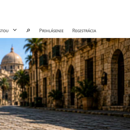
stou
🔎
Prihlásenie
Registrácia