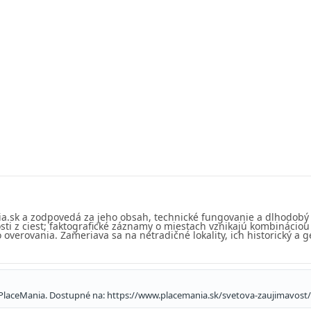
ia.sk a zodpovedá za jeho obsah, technické fungovanie a dlhodobý
sti z ciest; faktografické záznamy o miestach vznikajú kombinácio
overovania. Zameriava sa na netradičné lokality, ich historický a g
e. PlaceMania. Dostupné na: https://www.placemania.sk/svetova-zaujimavost/