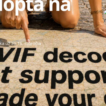
lopta na
 už zo 16. storočia