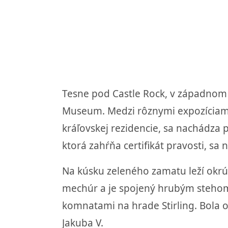
Tesne pod Castle Rock, v západnom t
Museum. Medzi rôznymi expozíciami a
kráľovskej rezidencie, sa nachádz
ktorá zahŕňa certifikát pravosti, s
Na kúsku zeleného zamatu leží okrú
mechúr a je spojený hrubým stehom.
komnatami na hrade Stirling. Bola 
Jakuba V.