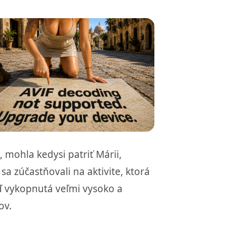
 mohla kedysi patriť Márii,
a zúčastňovali na aktivite, ktorá
uď vykopnutá veľmi vysoko a
ov.