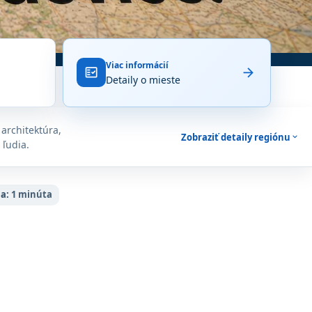
Viac informácií
arrow_forward
fact_check
Detaily o mieste
architektúra,
Zobraziť detaily regiónu
expand_more
 ľudia.
a:
1 minúta