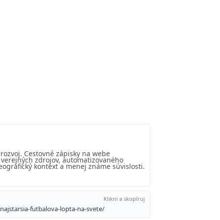
 rozvoj. Cestovné zápisky na webe
u verejných zdrojov, automatizovaného
eografický kontext a menej známe súvislosti.
Klikni a skopíruj
najstarsia-futbalova-lopta-na-svete/