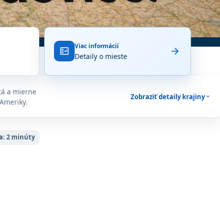
Viac informácií
arrow_forward
fact_check
Detaily o mieste
itá a mierne
Zobraziť detaily krajiny
expand_more
 Ameriky.
a:
2 minúty