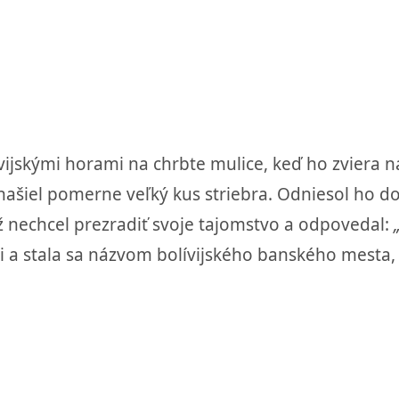
ívijskými horami na chrbte mulice, keď ho zviera 
i našiel pomerne veľký kus striebra. Odniesol ho d
už nechcel prezradiť svoje tajomstvo a odpovedal:
i a stala sa názvom bolívijského banského mesta, 