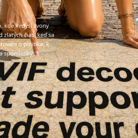
ó, kde kedysi zvony
 zlatých čias, keď sa
ovalo o politike, k
y a spomienky