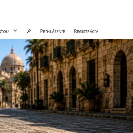
stou
🔎
Prihlásenie
Registrácia