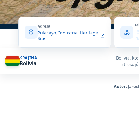
Ďa
Adresa
location_on
category
where_to_
Pulacayo, Industrial Heritage
open_in_new
Site
history
locatio
Bolívia, kt
KRAJINA
Bolívia
stresujú
Autor:
Jaros