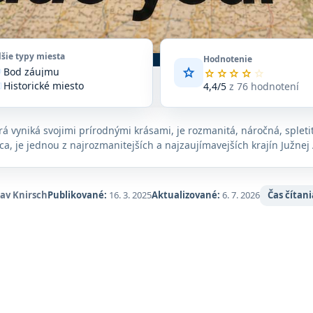
lšie typy miesta
Hodnotenie
star
Bod záujmu
vote
Priemerné
star
star
star
star
star
Historické miesto
hodnotenie
4,4/5
z 76 hodnotení
_edu
4,4
Zariadenie
n_on
z
5
orá vyniká svojimi prírodnými krásami, je rozmanitá, náročná, splet
na
ca, je jednou z najrozmanitejších a najzaujímavejších krajín Južnej
základe
76
hodnotení
na
lav Knirsch
Publikované:
16. 3. 2025
Aktualizované:
6. 7. 2026
Čas čítani
Google
Maps.