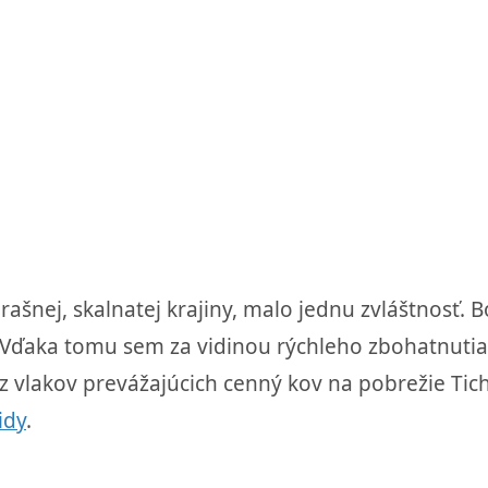
ašnej, skalnatej krajiny, malo jednu zvláštnosť. 
. Vďaka tomu sem za vidinou rýchleho zbohatnutia
z vlakov prevážajúcich cenný kov na pobrežie Ti
id
y
.