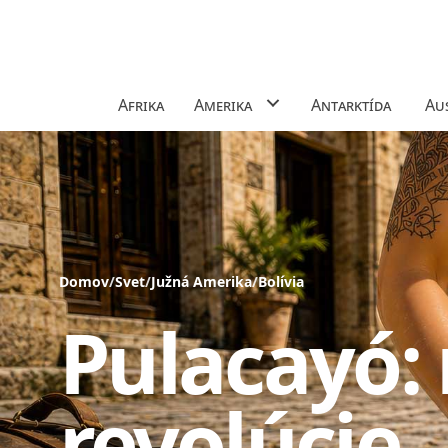
Afrika
Amerika
Antarktída
Aus
Domov
/
Svet
/
Južná Amerika
/
Bolívia
Pulacayó:
revolúcie