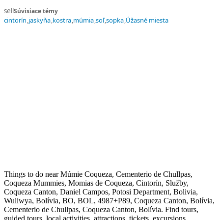
sell
Súvisiace témy
cintorín
jaskyňa
kostra
múmia
soľ
sopka
Úžasné miesta
Things to do near Múmie Coqueza, Cementerio de Chullpas,
Coqueza Mummies, Momias de Coqueza, Cintorín, Služby,
Coqueza Canton, Daniel Campos, Potosi Department, Bolivia,
Wuliwya, Bolívia, BO, BOL, 4987+P89, Coqueza Canton, Bolívia,
Cementerio de Chullpas, Coqueza Canton, Bolívia. Find tours,
guided tours, local activities, attractions, tickets, excursions,