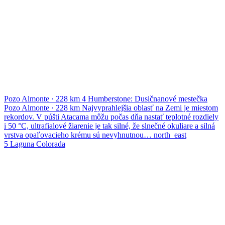
Pozo Almonte
·
228 km
4
Humberstone: Dusičnanové mestečka
Pozo Almonte
·
228 km
Najvyprahlejšia oblasť na Zemi je miestom
rekordov. V púšti Atacama môžu počas dňa nastať teplotné rozdiely
i 50 °C, ultrafialové žiarenie je tak silné, že slnečné okuliare a silná
vrstva opaľovacieho krému sú nevyhnutnou…
north_east
5
Laguna Colorada