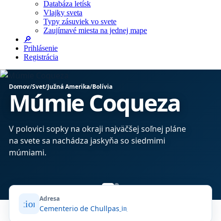
Databáza letísk
Vlajky sveta
Typy zásuviek vo svete
Zaujímavé miesta na jednej mape
🔎
Prihlásenie
Registrácia
Domov
/
Svet
/
Južná Amerika
/
Bolívia
Múmie Coqueza
V polovici sopky na okraji najväčšej soľnej pláne
na svete sa nachádza jaskyňa so siedmimi
bo
múmiami.
Adresa
location_on
Cementerio de Chullpas
open_in_new