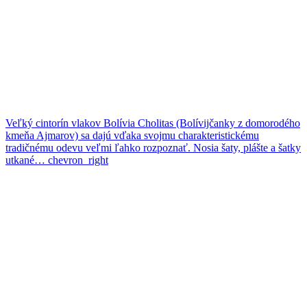
Veľký cintorín vlakov
Bolívia
Cholitas (Bolívijčanky z domorodého
kmeňa Ajmarov) sa dajú vďaka svojmu charakteristickému
tradičnému odevu veľmi ľahko rozpoznať. Nosia šaty, plášte a šatky
utkané…
chevron_right