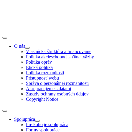
O nás
Vlastnícka štruktúra a financovanie
Politika akcieschopnej spätnej väzby
Politika opráv
Etická politika
Politika rozmanitosti
Prístupnosť webu
Správa o personálnej rozmanitosti
Ako pracujeme s dátami
Zásady ochrany osobných údajov
Copyright Notice
Spolupráca
Pre koho je spolupráca
Formy spolupráce