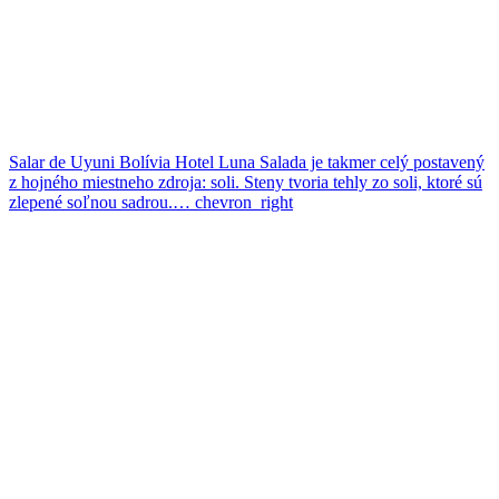
Salar de Uyuni
Bolívia
Hotel Luna Salada je takmer celý postavený
z hojného miestneho zdroja: soli. Steny tvoria tehly zo soli, ktoré sú
zlepené soľnou sadrou.…
chevron_right