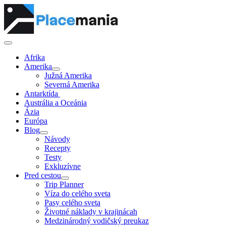
Afrika
Amerika
Južná Amerika
Severná Amerika
Antarktída
Austrália a Oceánia
Ázia
Európa
Blog
Návody
Recepty
Testy
Exkluzívne
Pred cestou
Trip Planner
Víza do celého sveta
Pasy celého sveta
Životné náklady v krajinácah
Medzinárodný vodičský preukaz