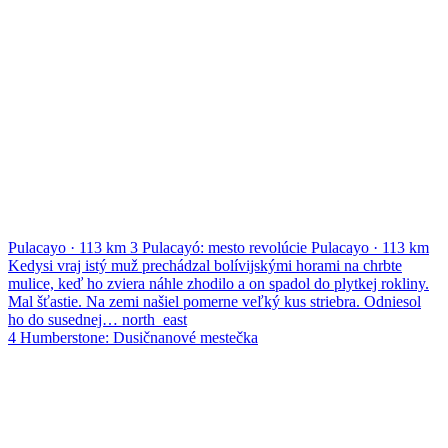
Pulacayo
·
113 km
3
Pulacayó: mesto revolúcie
Pulacayo
·
113 km
Kedysi vraj istý muž prechádzal bolívijskými horami na chrbte
mulice, keď ho zviera náhle zhodilo a on spadol do plytkej rokliny.
Mal šťastie. Na zemi našiel pomerne veľký kus striebra. Odniesol
ho do susednej…
north_east
4
Humberstone: Dusičnanové mestečka