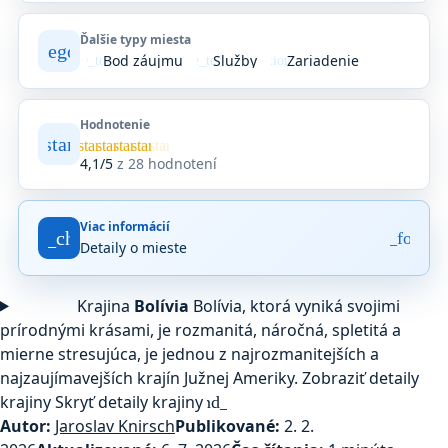
Ďalšie typy miesta
category
Bod záujmu
Služby
Zariadenie
where_to_vote
service_toolbox
location_on
Hodnotenie
star
Priemerné
star
star
star
star
star
hodnotenie
4,1/5
z 28 hodnotení
4,1
z
5
Viac informácií
na
fact_check
arrow_forwar
Detaily o mieste
základe
28
hodnotení
Krajina
Bolívia
Bolívia, ktorá vyniká svojimi
na
Google
prírodnými krásami, je rozmanitá, náročná, spletitá a
Maps.
mierne stresujúca, je jednou z najrozmanitejších a
najzaujímavejších krajín Južnej Ameriky.
Zobraziť detaily
krajiny
Skryť detaily krajiny
expand_more
Autor:
Jaroslav Knirsch
Publikované:
2. 2.