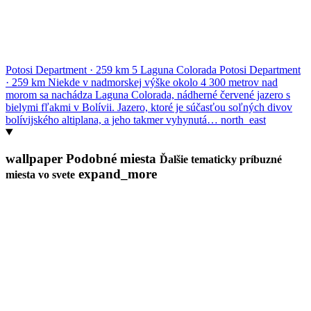
Potosi Department
·
259 km
5
Laguna Colorada
Potosi Department
·
259 km
Niekde v nadmorskej výške okolo 4 300 metrov nad
morom sa nachádza Laguna Colorada, nádherné červené jazero s
bielymi fľakmi v Bolívii. Jazero, ktoré je súčasťou soľných divov
bolívijského altiplana, a jeho takmer vyhynutá…
north_east
wallpaper
Podobné miesta
Ďalšie tematicky príbuzné
expand_more
miesta vo svete