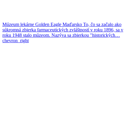
Múzeum lekárne Golden Eagle
Maďarsko
To, čo sa začalo ako
súkromná zbierka farmaceutických zvláštností v roku 1896, sa v
roku 1948 stalo múzeom. Nazýva sa zbierkou "historických…
chevron_right