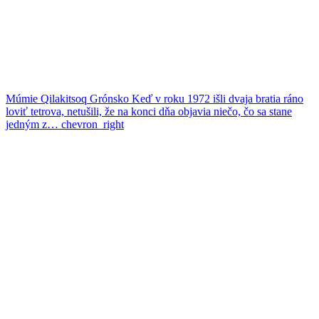
Múmie Qilakitsoq
Grónsko
Keď v roku 1972 išli dvaja bratia ráno
loviť tetrova, netušili, že na konci dňa objavia niečo, čo sa stane
jedným z…
chevron_right