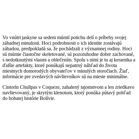
Vo vnútri jaskyne sa sedem múmií potichu delí o príbehy svojej
záhadnej minulosti. Hoci podrobnosti o ich identite zostávajú
záhadou, predpokladá sa, že pochádzali z významnej rodiny. Hoci
sú múmie čiastočne skeletované, sú pozoruhodne dobre zachované,
s nedotknutými vlasmi a oblečením. Spolu s nimi je tu aj keramika a
ďalšie artefakty, ktoré ponúkajú nepatrný náhľad do života
miestnych domorodých obyvateľov v minulých storočiach. Žiaľ,
informácie pre zvedavých návštevníkov sú na mieste minimálne.
Cintorín Chullpas v Coqueze, zahalený tajomstvom a len zriedkavo
navštevovaný, je skrytým klenotom, ktorý ponúka pútavý pohľad
do bohatej histórie Bolívie.