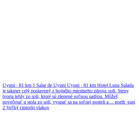
Uyuni
·
81 km
1
Salar de Uyuni
Uyuni
·
81 km
Hotel Luna Salada
je takmer celý postavený z hojného miestneho zdroja: soli. Steny
tvoria tehly zo soli, ktoré sú zlepené soľnou sadrou. Môžeš
povečerať u stola zo soli, vyspať sa na soľnej posteli a…
north_east
2
Veľký cintorín vlakov