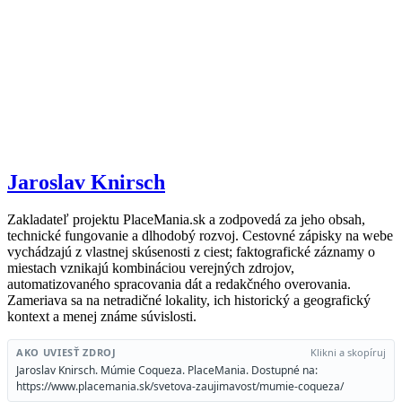
Jaroslav Knirsch
Zakladateľ projektu PlaceMania.sk a zodpovedá za jeho obsah,
technické fungovanie a dlhodobý rozvoj. Cestovné zápisky na webe
vychádzajú z vlastnej skúsenosti z ciest; faktografické záznamy o
miestach vznikajú kombináciou verejných zdrojov,
automatizovaného spracovania dát a redakčného overovania.
Zameriava sa na netradičné lokality, ich historický a geografický
kontext a menej známe súvislosti.
AKO UVIESŤ ZDROJ
Klikni a skopíruj
Jaroslav Knirsch. Múmie Coqueza. PlaceMania. Dostupné na:
https://www.placemania.sk/svetova-zaujimavost/mumie-coqueza/