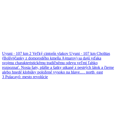
Uyuni
·
107 km
2
Veľký cintorín vlakov
Uyuni
·
107 km
Cholitas
(Bolívijčanky z domorodého kmeňa Ajmarov) sa dajú vďaka
svojmu charakteristickému tradičnému odevu veľmi ľahko
rozpoznať. Nosia šaty, plášte a šatky utkané z pestrých látok a čierne
alebo hnedé klobúky položené vysoko na hlave.…
north_east
3
Pulacayó: mesto revolúcie