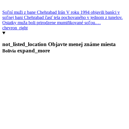
Soľní muži z bane Chehrabad
Irán
V roku 1994 objavili baníci v
soľnej bani Chehrabad časť tela pochovaného v jednom z tunelov.
Ostatky muža boli prirodzene mumifikované soľou.…
chevron_right
not_listed_location
Objavte menej známe miesta
expand_more
Bolívia