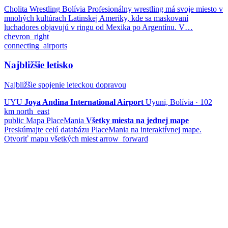
Cholita Wrestling
Bolívia
Profesionálny wrestling má svoje miesto v
mnohých kultúrach Latinskej Ameriky, kde sa maskovaní
luchadores objavujú v ringu od Mexika po Argentínu. V…
chevron_right
connecting_airports
Najbližšie letisko
Najbližšie spojenie leteckou dopravou
UYU
Joya Andina International Airport
Uyuni, Bolívia · 102
km
north_east
public
Mapa PlaceMania
Všetky miesta na jednej mape
Preskúmajte celú databázu PlaceMania na interaktívnej mape.
Otvoriť mapu všetkých miest
arrow_forward