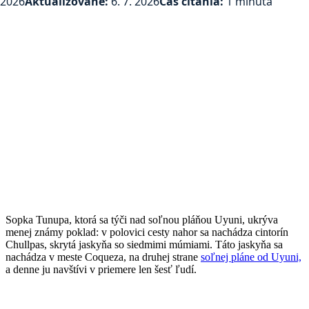
2026
Aktualizované:
6. 7. 2026
Čas čítania:
1 minúta
Sopka Tunupa, ktorá sa týči nad soľnou pláňou Uyuni, ukrýva
menej známy poklad: v polovici cesty nahor sa nachádza cintorín
Chullpas, skrytá jaskyňa so siedmimi múmiami. Táto jaskyňa sa
nachádza v meste Coqueza, na druhej strane
soľnej pláne od Uyuni,
a denne ju navštívi v priemere len šesť ľudí.