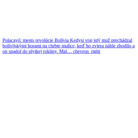
Pulacayó: mesto revolúcie
Bolívia
Kedysi vraj istý muž prechádzal
bolívijskými horami na chrbte mulice, keď ho zviera náhle zhodilo a
on spadol do plytkej rokliny. Mal…
chevron_right