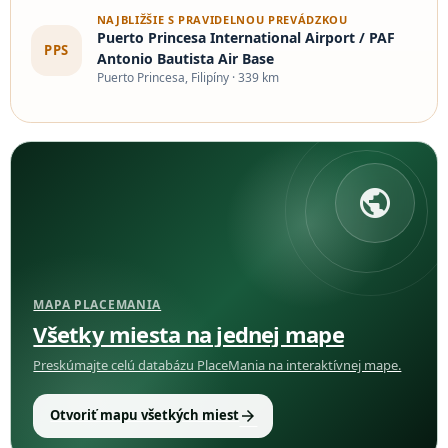
NAJBLIŽŠIE S PRAVIDELNOU PREVÁDZKOU
Puerto Princesa International Airport / PAF
PPS
Antonio Bautista Air Base
Puerto Princesa, Filipíny · 339 km
public
MAPA PLACEMANIA
Všetky miesta na jednej mape
Preskúmajte celú databázu PlaceMania na interaktívnej mape.
arrow_forward
Otvoriť mapu všetkých miest