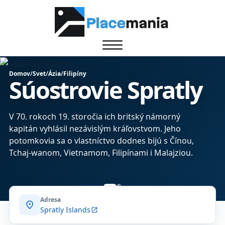
Domov
/
Svet
/
Ázia
/
Filipíny
Súostrovie Spratly
V 70. rokoch 19. storočia ich britský námorný
kapitán vyhlásil nezávislým kráľovstvom. Jeho
potomkovia sa o vlastníctvo dodnes bijú s Čínou,
Tchaj-wanom, Vietnamom, Filipínami i Malajziou.
Adresa
location_on
Spratly Islands
open_in_new