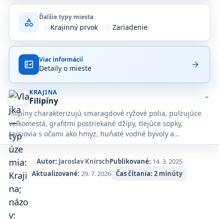
Ďalšie typy miesta
category
Krajinný prvok
Zariadenie
terrain
location_on
Viac informácií
fact_check
arrow_forward
Detaily o mieste
KRAJINA
expand_more
Filipíny
Filipíny charakterizujú smaragdové ryžové polia, pulzujúce
veľkomestá, grafitmi postriekané džípy, tlejúce sopky,
tarsiovia s očami ako hmyz, huňaté vodné byvoly a
usmievaví, šťastní ľudia.
Autor:
Jaroslav Knirsch
Publikované:
14. 3. 2025
Aktualizované:
29. 7. 2026
Čas čítania:
2 minúty