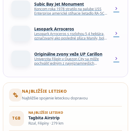
Subic Bay Jet Monument
chevron_right
Koncom roka 1978 stratilo na palube USS
Enterprise americké stíhacie lietadlo RA-5C
Vigilante, BuNo 156627, modex NK610, RVAH-
1 „Smokin' Tigers“, brzdy a…
Lesopark Arroceros
chevron_right
Lesopark Arroceros s rozlohou 5,4 hektára,
označovaný ako posledné pľúca Manily, bol
dlho bojiskom medzi mestskou samosprávou
a proenvironmentálnymi organizáciami, kým
sa…
Originálne zvony veže UP Carillon
chevron_right
Univerzita Filipín v Quezon City sa môže
pochváliť jedným z najvýznamnejších
historických a kultúrnych symbolov svojej
existencie – vežou UP Carillon. Tento…
NAJBLIŽŠIE LETISKO
connecting_airports
Najbližšie spojenie leteckou dopravou
NAJBLIŽŠIE LETISKO
Tagbita Airstrip
TGB
Rizal, Filipíny · 279 km