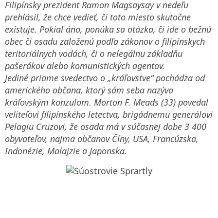
Filipínsky prezident Ramon Magsaysay v nedeľu
prehlásil, že chce vedieť, či toto miesto skutočne
existuje. Pokiaľ áno, ponúka sa otázka, či ide o bežnú
obec či osadu založenú podľa zákonov o filipínskych
teritoriálnych vodách, či o nelegálnu základňu
pašerákov alebo komunistických agentov.
Jediné priame svedectvo o „kráľovstve“ pochádza od
amerického občana, ktorý sám seba nazýva
kráľovským konzulom. Morton F. Meads (33) povedal
veliteľovi filipínského letectva, brigádnemu generálovi
Pelagiu Cruzovi, že osada má v súčasnej dobe 3 400
obyvateľov, najmä občanov Číny, USA, Francúzska,
Indonézie, Malajzie a Japonska.