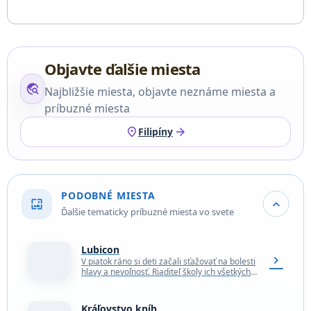
Objavte ďalšie miesta
travel_explore
Najbližšie miesta, objavte neznáme miesta a
príbuzné miesta
location_on
arrow_forward
Filipíny
PODOBNÉ MIESTA
wallpaper
expand_more
Ďalšie tematicky príbuzné miesta vo svete
Lubicon
chevron_right
V piatok ráno si deti začali sťažovať na bolesti
hlavy a nevoľnosť. Riaditeľ školy ich všetkých
poslal von, aby sa nadýchali čerstvého…
Kráľovstvo kníh