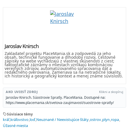
Jaroslav Knirsch
Zakladateľ projektu PlaceMania.sk a zodpovedá za jeho
obsah, technické fungovanie a dlhodobý rozvoj. Cestovné
zápisky na webe vychádzajú z vlastnej skúsenosti z ciest;
faktografické záznamy o miestach vznikajú kombináciou
verejných zdrojov, automatizovaného spracovania dát a
redakčného overovania. Zameriava sa na netradičné lokality,
ich historický a geografický kontext a menej známe súvislosti.
AKO UVIESŤ ZDROJ
Klikni a skopíruj
Jaroslav Knirsch. Súostrovie Spratly. PlaceMania. Dostupné na:
https://www.placemania.sk/svetova-zaujimavost/suostrovie-spratly/
sell
Súvisiace témy
kráľ
kráľovstvo
loď
Neuznané / Neexistujúce štáty
ostrov
plyn
ropa
Úžasné miesta