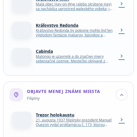
chevron_right
Malá obec Hay-on-Wye (alebo skrátene Hay)
sa nachádza uprostred waleského vidieka; je
to nádherná lokalita na okraji národného
parku Brecon Beacons s…
Kráľovstvo Redonda
chevron_right
Kráľovstvo Redonda by pokojne mohlo byť len
výplodom fantázie maliarov, básnikov a
spisovateľov, tak ako mnohé iné vymyslené
krajiny. Toto miesto je…
Cabinda
chevron_right
Malongo je uzavreté a do značnej miery
sebestačné územie. Mestečko obývané z
veľkej časti vysťahovalcami z Ameriky má
vlastný zdroj elektriny a…
OBJAVTE MENEJ ZNÁME MIESTA
not_listed_location
expand_more
Filipíny
Trezor holokaustu
chevron_right
21. augusta 1937 filipínsky prezident Manuel
Quezon vydal proklamáciu č. 173, ktorou
začal politiku otvorených dverí, aby krajina
mohla prijať prenasledovaných Židov…