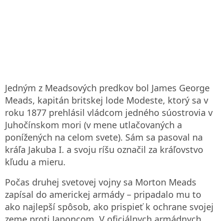
Jedným z Meadsových predkov bol James George
Meads, kapitán britskej lode Modeste, ktorý sa v
roku 1877 prehlásil vládcom jedného súostrovia v
Juhočínskom mori (v mene utlačovaných a
ponížených na celom svete). Sám sa pasoval na
kráľa Jakuba I. a svoju ríšu označil za kráľovstvo
kľudu a mieru.
Počas druhej svetovej vojny sa Morton Meads
zapísal do americkej armády – pripadalo mu to
ako najlepší spôsob, ako prispieť k ochrane svojej
zeme proti Japoncom. V oficiálnych armádnych