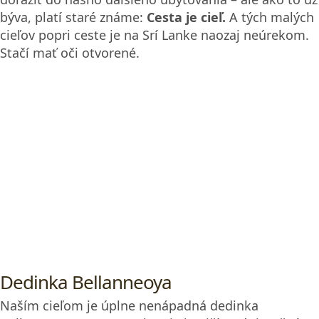
ktorá vôbec ničím nie je výnimočná, maximálne tak
polohou, keďže sa nachádza na pol ceste medzi
Dambulla a významným a veľmi turistickým
miestom Sigiriya.
Naše nadobudnuté, niekoľkohodinové skúsenosti s
riadením TukTuku preverí záverečný úsek trasy.