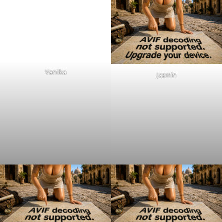
betelovník (Piper betle)
Araththa, alias Alpinia calcarata
A ešte taký PRO tip:
Ak dôjdete sami, bez
akéhokoľvek sprievodcu, dostávate automaticky