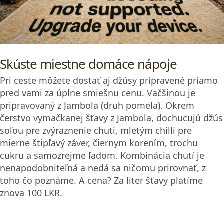
Skúste miestne domáce nápoje
Pri ceste môžete dostať aj džúsy pripravené priamo
pred vami za úplne smiešnu cenu. Väčšinou je
pripravovaný z Jambola (druh pomela). Okrem
čerstvo vymačkanej šťavy z Jambola, dochucujú džús
soľou pre zvýraznenie chuti, mletým chilli pre
mierne štipľavý záver, čiernym korením, trochu
cukru a samozrejme ľadom. Kombinácia chutí je
nenapodobniteľná a nedá sa ničomu prirovnať, z
toho čo poznáme. A cena? Za liter šťavy platíme
znova 100 LKR.