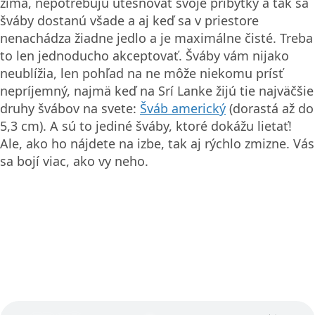
pri večernom odvoze na Sigiriyu, kde chceme
stihnúť západ slnka (šoférovanie TukTuku po tme nie
je lákavé) a, samozrejme, aj na raňajky.
Z vlastnej skúsenosti vieme, že pri takomto
domácom ubytovaní je dobré povedať si vopred, čo
preferujete jesť. Ušetrí to nedorozumenia aj
domácim starosti. My si pýtame tradičné srílanské
raňajky a ak je možné, aj miestnu verziu palaciniek.
To, čo nám nakoniec prinesú, nás doslova ohúri –
obrovské porcie a výborná chuť.
Za nás je Freedom Lodge jedno z najlepších (ak nie
najlepšie) ubytovanie, aké sme počas celého pobytu
na Srí Lanke mali. Jednoduchosť, ticho, príroda,
čistota, domáca pohostinnosť a výborné jedlo – nič
nám nechýbalo.