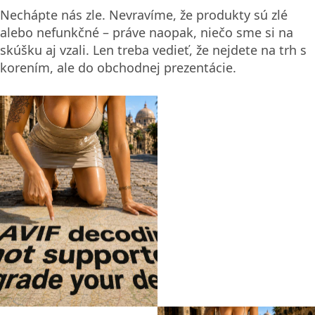
Trpasličí ananás
Santal