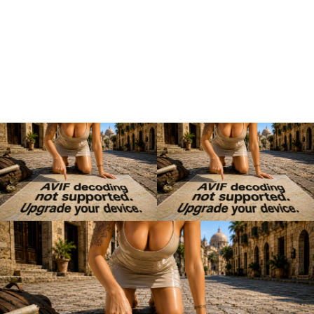
Ubytovanie je veľmi čisté a k dokonalosti nič
nechýba, ak nie ste príliš náročný. Že tečia iba
studená voda? Vôbec nevadí. V tomto teplom
podnebí, by ste aj tak inú nechceli. Nie je ani ľadová,
skôr taká „letná“. Na izbe sa vyskytuje aj množstvo
gekonov domových
(čo je dobré znamenie, lebo
žerie nežiadúci hmyz), malé žabky na toalete
vyhľadávajúce vodu a samozrejme aj šváby.
Podnebie pre šváby je tú ideálne: teplo a vysoká
vlhkosť. Navyše, keďže na Srí Lanke nie je vôbec
zima, nepotrebujú utesňovať svoje příbytky a tak sa
šváby dostanú všade a aj keď sa v priestore
nenachádza žiadne jedlo a je maximálne čisté. Treba
to len jednoducho akceptovať. Šváby vám nijako
neublížia, len pohľad na ne môže niekomu prísť
nepríjemný, najmä keď na Srí Lanke žijú tie najväčšie