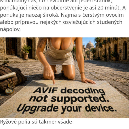
Maximálny čas, čo nevidíme ani jeden stánok,
ponúkajúci niečo na občerstvenie je asi 20 minút. A
ponuka je naozaj široká. Najmä s čerstvým ovocím
alebo prípravou nejakých osviežujúcich studených
nápojov.
Ryžové polia sú takmer všade