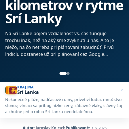
kilometrov v rytme
Srí Lanky
Na Srí Lanke pojem vzdialenosť vs. čas funguje
trochu inak, než na aký sme zvyknutí u nás. A to je
niečo, na čo netreba pri plánovaní zabudnúť. Prvú
indíciu dostanete už pri plánovaní cez Google
Maps – 150 kilometrová trasa vám ukáže čas 3
hodiny a 15 minút. V preklade to znamená
priemernú rýchlosť 46…
KRAJINA
expand_more
Srí Lanka
Nekonečné pláže, nadčasové ruiny, prívetiví ľudia, množstvo
slonov, vlniaci sa príboj, nízke ceny, zábavné vlaky, slávny čaj
a chutné jedlo robia Srí Lanku neodolateľnou.
Autor:
Jaroslav Knirsch
Publikované:
3. 6. 2025