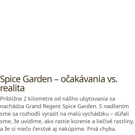
aj kilometer premení na boj o zdravie. Ak by sme
mali niečo poradiť – na akúkoľvek vzdialenosť si
vezmite TukTuk. Je to lacné, rýchle a hlavne
bezpečné riešenie. Vaše telo sa vám poďakuje.
Druhá chyba – marketing namiesto
zážitku