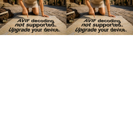
Cesta sa poriadne natiahla
S neplánovanými zastávkami na občerstvenie, džúsy,
kokosy a zážitky, sa z pôvodne štyrihodinovej cesty
stáva takmer sedemhodinová výprava. Ale
neľutujeme ani minútu. Dnešným cieľom bolo
doraziť do nášho ďalšieho ubytovania – ale ako to už
býva, platí staré známe:
Cesta je cieľ.
A tých malých
cieľov popri ceste je na Srí Lanke naozaj neúrekom.
Stačí mať oči otvorené.