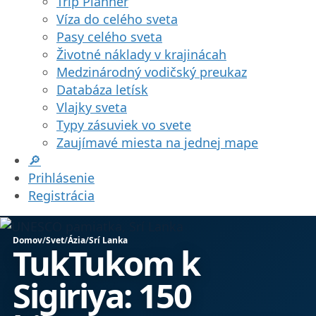
Trip Planner
Víza do celého sveta
Pasy celého sveta
Životné náklady v krajinácah
Medzinárodný vodičský preukaz
Databáza letísk
Vlajky sveta
Typy zásuviek vo svete
Zaujímavé miesta na jednej mape
🔎
Prihlásenie
Registrácia
Domov
/
Svet
/
Ázia
/
Srí Lanka
TukTukom k
Sigiriya: 150