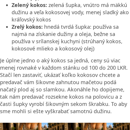
Zelený kokos:
zelená šupka, vnútro má mäkkú
dužinu a veľa kokosovej vody, menej sladký ako
kráľovský kokos
Zrelý kokos:
hnedá tvrdá šupka: používa sa
najmä na získanie dužiny a oleja, bežne sa
používa v srílanskej kuchyni (strúhaný kokos,
kokosové mlieko a kokosový olej)
Je úplne jedno o aký kokos sa jedná, ceny sú viac
menej rovnaké v každom stánku od 100 do 200 LKR.
Stačí len zastaviť, ukázať koľko kokosov chcete a
predavač vám šikovne zahnutou mačetou podá
načatý plod aj so slamkou. Akonáhle ho dopijeme,
tak nám predavač rozsekne kokos na polovicu a z
časti šupky vyrobí šikovným sekom škrabku. To aby
sme mohli si ešte vyškrabať samotnú dužinu.