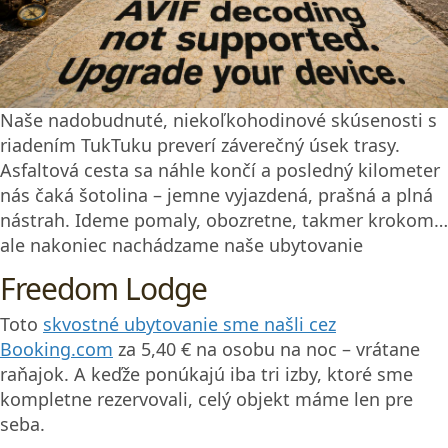
Lanke žije jeden z najväčších druhov veveričiek na
svete – Ratufa černoprstá, endemit tohto ostrova.
Najprv sme si mysleli, že ide o opice, ale tieto
chlpaté stvorenia ich svojou veľkosťou hravo
prekonajú.