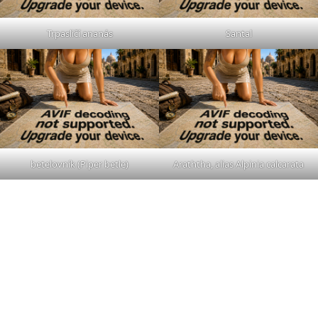
zľavu -20% (niekoľko krát otestované). To je totiž
štandardná provízia sprievodcov. Výhoda cestovania
bez cestovnej kancelárie a sprievodcov.
Na Srí Lanke nájsť skutočnú záhradu, kde by ste si
mohli kúpiť čerstvé, priamo pestované korenie, je
skôr výnimka ako pravidlo. Ak to máte v pláne,
skúste si radšej dopredu zistiť referencie a pýtať sa
miestnych.
Skala Pidurangala
Jednou z najznámejších a najturistickejších atrakcií
Srí Lanky je
Sigiriya
. Je to pekná skala, kde na
vrchole sa nachádzajú ruiny kráľovského paláca. Ale
ak ste priamo na skale, tak vlastne nevidíte jej
impozantnosť. Navyše, cena za vstup, aby ste si
mohli vyšliapať 1200 schodov je neskutočných $35 v
roku 2025 (pre domácich 0,35 €). Tieto ceny