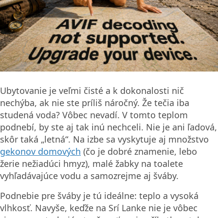
druhy švábov na svete:
Šváb americký
(dorastá až do
5,3 cm). A sú to jediné šváby, ktoré dokážu lietať!
Ale, ako ho nájdete na izbe, tak aj rýchlo zmizne. Vás
sa bojí viac, ako vy neho.
Domáci ako z rozprávky
V areáli býva aj srílanská rodina, ktorá sa o nás s
veľkou ochotou stará – aj keď v skutočnosti nič
nepotrebujeme. Napriek tomu využívame ich pomoc