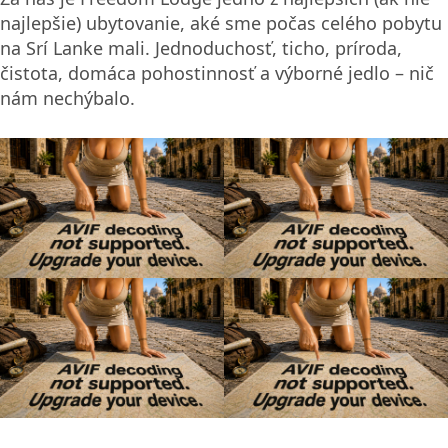
Spice Garden – očakávania vs.
realita
Približne 2 kilometre od nášho ubytovania sa
nachádza Grand Regent Spice Garden. S nadšením
sme sa rozhodli vyraziť na malú vychádzku – dúfali
sme, že uvidíme, ako rastie korenie a liečivé rastliny,
a že si niečo čerstvé aj nakúpime. Prvá chyba.
Na Srí Lanke sa neprechádza
Tu totiž prechádzka znamená pot. Aj kratučká
vzdialenosť sa pri teplote 33+ °C, vysokej vlhkosti a
bez tieňa stáva únavným výkonom. Chýba akákoľvek
infraštruktúra pre chodcov, a nie je výnimkou, že sa