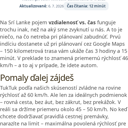
Aktualizované:
6. 7. 2026
Čas čítania:
12 minút
Na Srí Lanke pojem
vzdialenosť vs. čas
funguje
trochu inak, než na aký sme zvyknutí u nás. A to je
niečo, na čo netreba pri plánovaní zabudnúť. Prvú
indíciu dostanete už pri plánovaní cez Google Maps
– 150 kilometrová trasa vám ukáže čas 3 hodiny a 15
minút. V preklade to znamená priemernú rýchlosť 46
km/h – a to aj v prípade, že idete autom.
Pomaly ďalej zájdeš
TukTuk podľa našich skúseností zvládne na rovine
rýchlosť až 60 km/h. Ale len za ideálnych podmienok
– rovná cesta, bez áut, bez zákrut, bez prekážok. V
reáli sa držíme priemeru okolo 45 – 50 km/h. No keď
chcete dodržiavať pravidlá cestnej premávky,
narazíte na limit – maximálna povolená rýchlosť pre