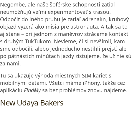
Negombe, ale naše šoférske schopnosti zatiaľ
neumožňujú veľmi experimentovať s trasou.
Odbočiť do iného pruhu je zatiaľ adrenalín, kruhový
objazd vyzerá ako misia pre astronauta. A tak sa to
aj stane – pri jednom z manévrov strácame kontakt
s druhým TukTukom. Nevieme, či si nevšimli, kam
sme odbočili, alebo jednoducho nestihli prejsť, ale
po pätnástich minútach jazdy zisťujeme, že už nie sú
za nami.
Tu sa ukazuje výhoda miestnych SIM kariet s
mobilnými dátami. Všetci máme iPhony, takže cez
aplikáciu
FindMy
sa bez problémov znovu nájdeme.
New Udaya Bakers