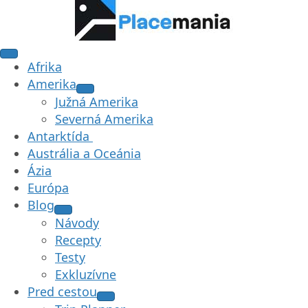
Afrika
Amerika
Južná Amerika
Severná Amerika
Antarktída
Austrália a Oceánia
Ázia
Európa
Blog
Návody
Recepty
Testy
Exkluzívne
Pred cestou