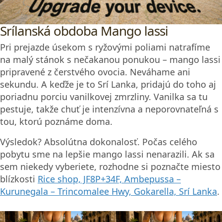
Srílanská obdoba Mango lassi
Pri prejazde úsekom s ryžovými poliami natrafíme
na malý stánok s nečakanou ponukou – mango lassi
pripravené z čerstvého ovocia. Neváhame ani
sekundu. A keďže je to Srí Lanka, pridajú do toho aj
poriadnu porciu vanilkovej zmrzliny. Vanilka sa tu
pestuje, takže chuť je intenzívna a neporovnateľná s
tou, ktorú poznáme doma.
Výsledok? Absolútna dokonalosť. Počas celého
pobytu sme na lepšie mango lassi nenarazili. Ak sa
sem niekedy vyberiete, rozhodne si poznačte miesto
blízkosti
Rice shop, JF8P+34F, Ambepussa –
Kurunegala – Trincomalee Hwy, Gokarella, Srí Lanka
.