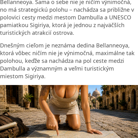
Asfaltová cesta sa náhle končí a posledný kilometer
nás čaká šotolina – jemne vyjazdená, prašná a plná
nástrah. Ideme pomaly, obozretne, takmer krokom…
ale nakoniec nachádzame naše ubytovanie
Freedom Lodge
Toto
skvostné ubytovanie sme našli cez
Booking.com
za 5,40 € na osobu na noc – vrátane
raňajok. A keďže ponúkajú iba tri izby, ktoré sme
kompletne rezervovali, celý objekt máme len pre
seba.
Na prvý pohľad podľa mapy sa môže zdať, že sa
nachádzate v meste. Realita je však iná – sme na
konci cesty v tichej „záhradkárskej“ oblasti, ďaleko
od hluku a ruchu. Okolie je tiché, len sem-tam ho
naruší brechot miestnych psov, ktorí naháňajú až
meter dlhé veveričky. Áno, čítate správne – na Srí