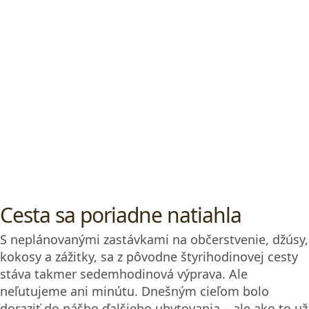
Dedinka Bellanneoya
Naším cieľom je úplne nenápadná dedinka
Bellanneoya. Sama o sebe nie je ničím výnimočná,
no má strategickú polohu – nachádza sa približne v
polovici cesty medzi mestom Dambulla a UNESCO
pamiatkou Sigiriya, ktorá je jednou z najväčších
turistických atrakcií ostrova.
Dnešným cieľom je neznáma dedina Bellanneoya,