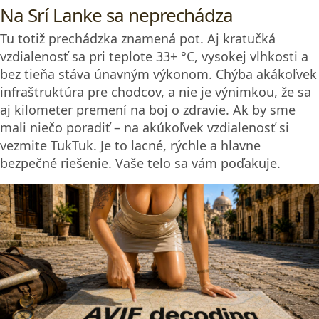
Spice Gardens sú na Srí Lanke rozšírené, najmä v
oblastiach Matale, Kandy, Mawanella či Habarana.
No veľakrát sa nejedná o „záhrady“ v pravom zmysle.
Áno, pestujú sa tu koreniny a liečivé byliny – ale len
v ukážkovom množstve a primárne pre turistov.
Záhrada nefunguje ako farma, ale ako marketingová
zastávka. Počas 20-minútovej prehliadky dostanete
výklad o rastlinách, ich účinkoch, a najmä o
ajurvédskych produktoch, ktoré si následne môžete
kúpiť. Korenie ako také hrá druhé husle – niekedy ho
vôbec neponúkajú na predaj.
Nechápte nás zle. Nevravíme, že produkty sú zlé
alebo nefunkčné – práve naopak, niečo sme si na
skúšku aj vzali. Len treba vedieť, že nejdete na trh s
korením, ale do obchodnej prezentácie.