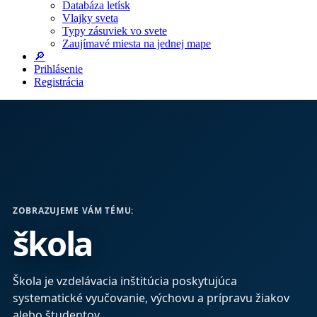
Databáza letísk
Vlajky sveta
Typy zásuviek vo svete
Zaujímavé miesta na jednej mape
🔎
Prihlásenie
Registrácia
ZOBRAZUJEME VÁM TÉMU:
škola
Škola je vzdelávacia inštitúcia poskytujúca
systematické vyučovanie, výchovu a prípravu žiakov
alebo študentov.