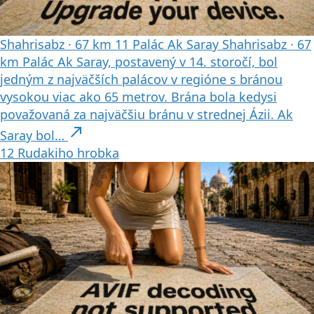
Shahrisabz
·
67 km
11
Palác Ak Saray
Shahrisabz
·
67
km
Palác Ak Saray, postavený v 14. storočí, bol
jedným z najväčších palácov v regióne s bránou
vysokou viac ako 65 metrov. Brána bola kedysi
považovaná za najväčšiu bránu v strednej Ázii. Ak
north_east
Saray bol…
12
Rudakiho hrobka