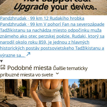
Pandzhrudak
·
99 km
12
Rudakiho hrobka
Pandzhrudak
·
99 km
V pohorí Fan na severozápade
Tadžikistanu sa nachádza miesto odpočinku muža
známeho ako otec perzskej poézie. Rudaki, ktorý sa
narodil okolo roku 859, je jednou z hlavných
historických postáv postsovietskeho Tadžikistanu a
north_east
výrazne sa…
Podobné miesta
wallpaper
Ďalšie tematicky
expand_more
príbuzné miesta vo svete