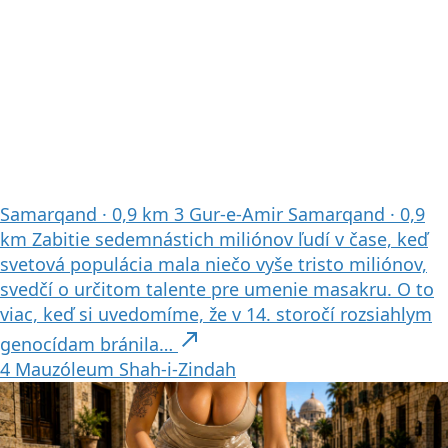
Samarqand
·
0,9 km
3
Gur-e-Amir
Samarqand
·
0,9
km
Zabitie sedemnástich miliónov ľudí v čase, keď
svetová populácia mala niečo vyše tristo miliónov,
svedčí o určitom talente pre umenie masakru. O to
viac, keď si uvedomíme, že v 14. storočí rozsiahlym
north_east
genocídam bránila…
4
Mauzóleum Shah-i-Zindah