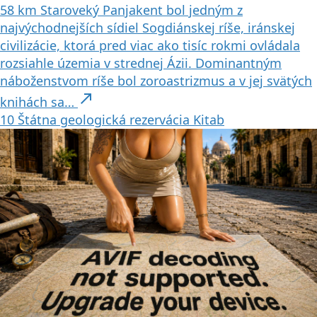
58 km
Staroveký Panjakent bol jedným z
najvýchodnejších sídiel Sogdiánskej ríše, iránskej
civilizácie, ktorá pred viac ako tisíc rokmi ovládala
rozsiahle územia v strednej Ázii. Dominantným
náboženstvom ríše bol zoroastrizmus a v jej svätých
north_east
knihách sa…
10
Štátna geologická rezervácia Kitab