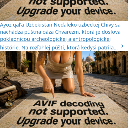
Ayoz qalʼa
Uzbekistan
Neďaleko uzbeckej Chivy sa
nachádza púštna oáza Chvarezm, ktorá je doslova
pokladnicou archeologickej a antropologickej
chevron_right
histórie. Na rozľahlej púšti, ktorá kedysi patrila…