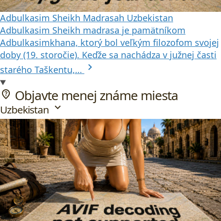
Adbulkasim Sheikh Madrasah
Uzbekistan
Adbulkasim Sheikh madrasa je pamätníkom
Adbulkasimkhana, ktorý bol veľkým filozofom svojej
doby (19. storočie). Keďže sa nachádza v južnej časti
chevron_right
starého Taškentu,…
Objavte menej známe miesta
not_listed_location
expand_more
Uzbekistan