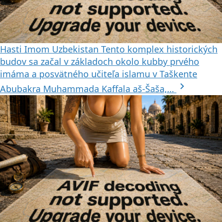
Hasti Imom
Uzbekistan
Tento komplex historických
budov sa začal v základoch okolo kubby prvého
imáma a posvätného učiteľa islamu v Taškente
chevron_right
Abubakra Muhammada Kaffala aš-Šaša,…