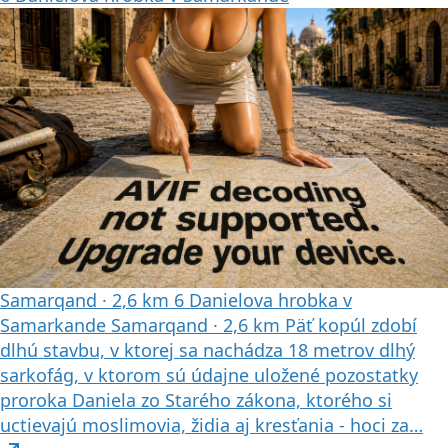
Samarqand
·
2,6 km
6
Danielova hrobka v
Samarkande
Samarqand
·
2,6 km
Päť kopúl zdobí
dlhú stavbu, v ktorej sa nachádza 18 metrov dlhý
sarkofág, v ktorom sú údajne uložené pozostatky
proroka Daniela zo Starého zákona, ktorého si
uctievajú moslimovia, židia aj kresťania - hoci za…