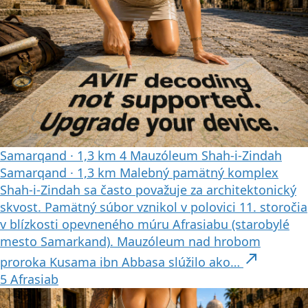
Samarqand
·
1,3 km
4
Mauzóleum Shah-i-Zindah
Samarqand
·
1,3 km
Malebný pamätný komplex
Shah-i-Zindah sa často považuje za architektonický
skvost. Pamätný súbor vznikol v polovici 11. storočia
v blízkosti opevneného múru Afrasiabu (starobylé
mesto Samarkand). Mauzóleum nad hrobom
north_east
proroka Kusama ibn Abbasa slúžilo ako…
5
Afrasiab