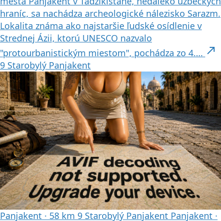
mesta Panjakent v Tadžikistane, neďaleko uzbeckých
hraníc, sa nachádza archeologické nálezisko Sarazm.
Lokalita známa ako najstaršie ľudské osídlenie v
Strednej Ázii, ktorú UNESCO nazvalo
north_east
"protourbanistickým miestom", pochádza zo 4.…
9
Starobylý Panjakent
Panjakent
·
58 km
9
Starobylý Panjakent
Panjakent
·