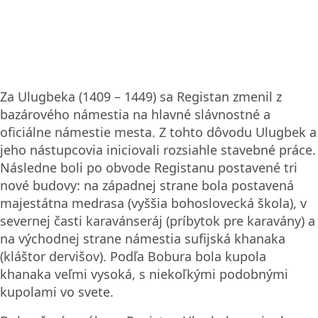
Za Ulugbeka (1409 – 1449) sa Registan zmenil z
bazárového námestia na hlavné slávnostné a
oficiálne námestie mesta. Z tohto dôvodu Ulugbek a
jeho nástupcovia iniciovali rozsiahle stavebné práce.
Následne boli po obvode Registanu postavené tri
nové budovy: na západnej strane bola postavená
majestátna medrasa (vyššia bohoslovecká škola), v
severnej časti karavánseráj (príbytok pre karavány) a
na východnej strane námestia sufijská khanaka
(kláštor dervišov). Podľa Bobura bola kupola
khanaka veľmi vysoká, s niekoľkými podobnými
kupolami vo svete.