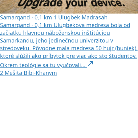
Samarqand
·
0,1 km
1
Ulugbek Madrasah
Samarqand
·
0,1 km
Ulugbekova medresa bola od
začiatku hlavnou náboženskou inštitúciou
Samarkandu, jeho jedinečnou univerzitou v
stredoveku. Pôvodne mala medresa 50 hujr (buniek),
ktoré slúžili ako príbytok pre viac ako sto študentov.
north_east
Okrem teológie sa tu vyučovali…
2
Mešita Bibi-Khanym