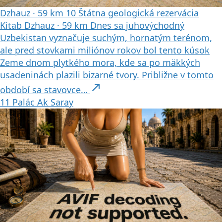
Dzhauz
·
59 km
10
Štátna geologická rezervácia
Kitab
Dzhauz
·
59 km
Dnes sa juhovýchodný
Uzbekistan vyznačuje suchým, hornatým terénom,
ale pred stovkami miliónov rokov bol tento kúsok
Zeme dnom plytkého mora, kde sa po mäkkých
usadeninách plazili bizarné tvory. Približne v tomto
north_east
období sa stavovce…
11
Palác Ak Saray