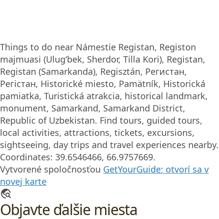
Things to do near Námestie Registan, Registon
majmuasi (Ulugʻbek, Sherdor, Tilla Kori), Registan,
Registan (Samarkanda), Regisztán, Регистан,
Регістан, Historické miesto, Pamätník, Historická
pamiatka, Turistická atrakcia, historical landmark,
monument, Samarkand, Samarkand District,
Republic of Uzbekistan. Find tours, guided tours,
local activities, attractions, tickets, excursions,
sightseeing, day trips and travel experiences nearby.
Coordinates: 39.6546466, 66.9757669.
Vytvorené spoločnosťou
GetYourGuide
; otvorí sa v
novej karte
travel_explore
Objavte ďalšie miesta