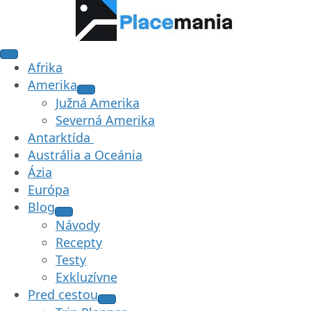
Afrika
Amerika
Južná Amerika
Severná Amerika
Antarktída
Austrália a Oceánia
Ázia
Európa
Blog
Návody
Recepty
Testy
Exkluzívne
Pred cestou