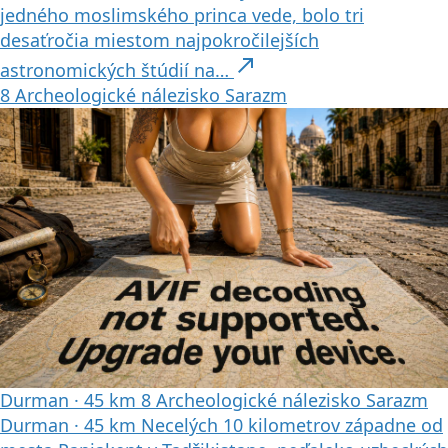
jedného moslimského princa vede, bolo tri
desaťročia miestom najpokročilejších
north_east
astronomických štúdií na…
8
Archeologické nálezisko Sarazm
Durman
·
45 km
8
Archeologické nálezisko Sarazm
Durman
·
45 km
Necelých 10 kilometrov západne od