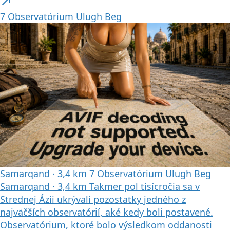
north_east
7
Observatórium Ulugh Beg
Samarqand
·
3,4 km
7
Observatórium Ulugh Beg
Samarqand
·
3,4 km
Takmer pol tisícročia sa v
Strednej Ázii ukrývali pozostatky jedného z
najväčších observatórií, aké kedy boli postavené.
Observatórium, ktoré bolo výsledkom oddanosti