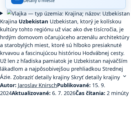
Detaily o mieste
základe
14 880
hodnotení
na
Krajina
Uzbekistan
Uzbekistan, ktorý je kolískou
Google
kultúry tohto regiónu už viac ako dve tisícročia, je
Maps.
hrdým domovom očarujúceho arzenálu architektúry
a starobylých miest, ktoré sú hlboko presiaknuté
krvavou a fascinujúcou históriou Hodvábnej cesty.
Už len z hľadiska pamiatok je Uzbekistan najväčším
lákadlom a najpôsobivejšou prehliadkou Strednej
expand_more
Ázie.
Zobraziť detaily krajiny
Skryť detaily krajiny
Autor:
Jaroslav Knirsch
Publikované:
15. 9.
2024
Aktualizované:
6. 7. 2026
Čas čítania:
2 minúty