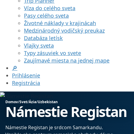
Trip Planner
Víza do celého sveta
Pasy celého sveta
Životné náklady v krajinácah
Medzinárodný vodičský preukaz
Databáza letísk
Vlajky sveta
Typy zásuviek vo svete
Zaujímavé miesta na jednej mape
🔎
Prihlásenie
Registrácia
Domov
/
Svet
/
Ázia
/
Uzbekistan
Námestie Registan
Námestie Registan je srdcom Samarkandu.