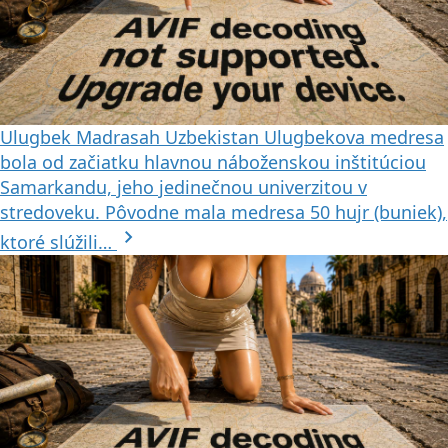
Ulugbek Madrasah
Uzbekistan
Ulugbekova medresa
bola od začiatku hlavnou náboženskou inštitúciou
Samarkandu, jeho jedinečnou univerzitou v
stredoveku. Pôvodne mala medresa 50 hujr (buniek),
chevron_right
ktoré slúžili…