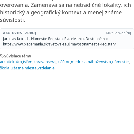
overovania. Zameriava sa na netradičné lokality, ich
historický a geografický kontext a menej známe
súvislosti.
AKO UVIESŤ ZDROJ
Klikni a skopíruj
Jaroslav Knirsch. Námestie Registan. PlaceMania. Dostupné na:
https://www.placemania.sk/svetova-zaujimavost/namestie-registan/
sell
Súvisiace témy
architektúra
islám
karavanseraj
kláštor
medresa
náboženstvo
námestie
škola
Úžasné miesta
vzdelanie