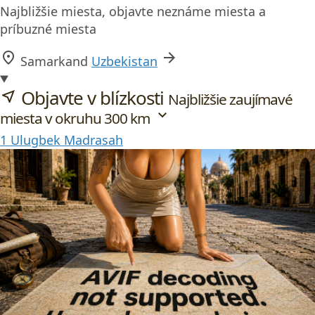
Najbližšie miesta, objavte neznáme miesta a
príbuzné miesta
location_on
arrow_forward
Samarkand
Uzbekistan
Objavte v blízkosti
near_me
Najbližšie zaujímavé
expand_more
miesta v okruhu 300 km
1
Ulugbek Madrasah