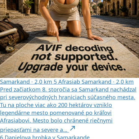
Samarkand
·
2,0 km
5
Afrasiab
Samarkand
·
2,0 km
Pred začiatkom 8. storočia sa Samarkand nachádzal
pri severovýchodných hraniciach súčasného mesta.
Tu na ploche viac ako 200 hektárov vzniklo
legendárne mesto pomenované po kráľovi
Afrasiabovi. Mesto bolo chránené riečnymi
north_east
priepasťami na severe a…
6
Danielova hrobka v Samarkande