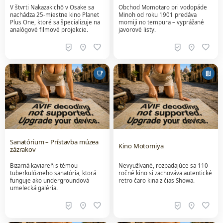
V štvrti Nakazakichō v Osake sa
Obchod Momotaro pri vodopáde
nachádza 25-miestne kino Planet
Minoh od roku 1901 predáva
Plus One, ktoré sa špecializuje na
momiji no tempura – vyprážané
analógové filmové projekcie.
javorové listy.
beenhere
location_on
favorite
beenhere
location_on
favorite
local_cafe
local_movies
Sanatórium – Prístavba múzea
Kino Motomiya
zázrakov
Bizarná kaviareň s témou
Nevyužívané, rozpadajúce sa 110-
tuberkulózneho sanatória, ktorá
ročné kino si zachováva autentické
funguje ako undergroundová
retro čaro kina z čias Showa.
umelecká galéria.
beenhere
location_on
favorite
beenhere
location_on
favorite