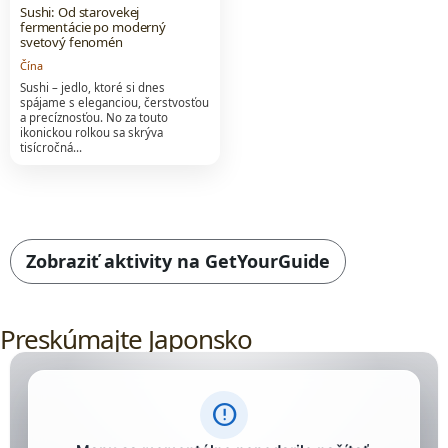
Sushi: Od starovekej
fermentácie po moderný
svetový fenomén
Čína
Sushi – jedlo, ktoré si dnes
spájame s eleganciou, čerstvosťou
a precíznosťou. No za touto
ikonickou rolkou sa skrýva
tisícročná…
Obsah, ceny, dostupnosť a rezervácie poskytuje ex
Aktivity sa nepodarilo načítať. Použi dostupný odk
Zobraziť aktivity na GetYourGuide
pre Japonsko; otvorí sa v nove
Preskúmajte Japonsko
error_outline