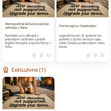
Metropolitná liečivá botanická
Čierne vajcia z Owakudani
záhrada v Tokiu
Nachádza sa tu záhrada s
Legenda hovorí, že zjedenie len
jedovatými rastlinami a jediné
jedného z týchto čiernych vajec
legálne konopné a ópiové farmy v
môže človeku pridať sedem rokov
Tokiu.
života.
beenhere
location_on
favorite
beenhere
location_on
favorite
workspace_premium
Exkluzívne (1)
workspace_premium