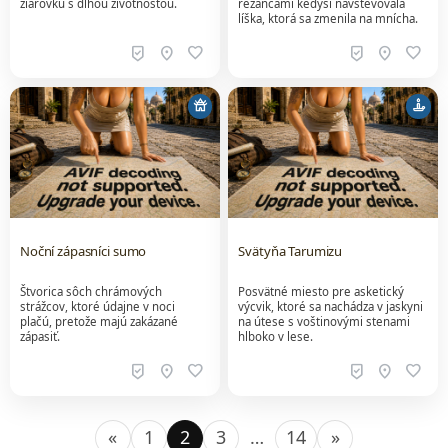
žiarovku s dlhou životnosťou.
rezancami kedysi navštevovala
líška, ktorá sa zmenila na mnícha.
beenhere
location_on
favorite
beenhere
location_on
favorite
temple_buddhist
candle
Noční zápasníci sumo
Svätyňa Tarumizu
Štvorica sôch chrámových
Posvätné miesto pre asketický
strážcov, ktoré údajne v noci
výcvik, ktoré sa nachádza v jaskyni
plačú, pretože majú zakázané
na útese s voštinovými stenami
zápasiť.
hlboko v lese.
beenhere
location_on
favorite
beenhere
location_on
favorite
«
1
2
3
…
14
»