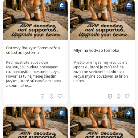
account_balance
account_balance
Ostrovy Ryukyu: Samovražda
Mlyn na hodváb Tomioka
súčasťou systému
Keď navštívite súostrovie
Miesto priemyselnej revolúcie v
Ryukyu,230 budete prekvapení
Japonsku, ktoré je zapísané na
rozmanitosťou miestneho jazyka.
zozname svetového dedičstva,
Hovorí sa tu najmenej šiestimi
kedysi mylne považovali za brloh
jazykmi, ktoré sú navzájom sotva
upírov.
zrozumiteľné,…
beenhere
location_on
favorite
beenhere
location_on
favorite
temple_buddhist
park