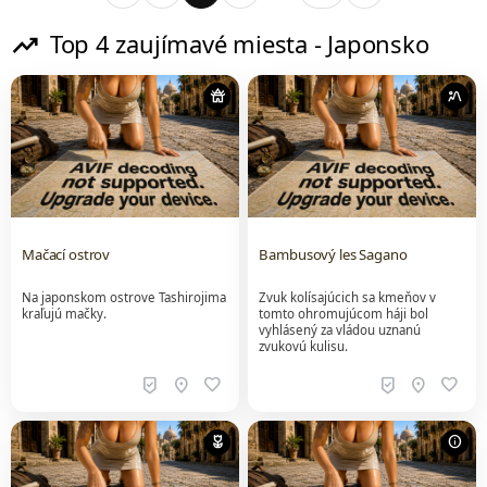
trending_up
Top 4 zaujímavé miesta - Japonsko
temple_buddhist
landscape_2
Mačací ostrov
Bambusový les Sagano
Na japonskom ostrove Tashirojima
Zvuk kolísajúcich sa kmeňov v
kraľujú mačky.
tomto ohromujúcom háji bol
vyhlásený za vládou uznanú
zvukovú kulisu.
beenhere
location_on
favorite
beenhere
location_on
favorite
deceased
info