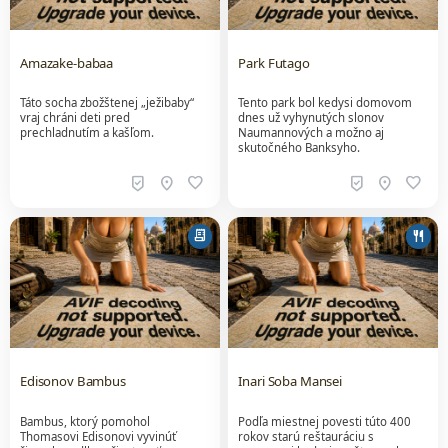
Amazake-babaa
Park Futago
Táto socha zbožštenej „ježibaby“
Tento park bol kedysi domovom
vraj chráni deti pred
dnes už vyhynutých slonov
prechladnutím a kašľom.
Naumannových a možno aj
skutočného Banksyho.
beenhere
location_on
favorite
beenhere
location_on
favorite
receipt_long
restaurant
Edisonov Bambus
Inari Soba Mansei
Bambus, ktorý pomohol
Podľa miestnej povesti túto 400
Thomasovi Edisonovi vyvinúť
rokov starú reštauráciu s