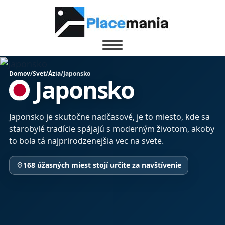
Domov
/
Svet
/
Ázia
/
Japonsko
Japonsko
Japonsko je skutočne nadčasové, je to miesto, kde sa
starobylé tradície spájajú s moderným životom, akoby
to bola tá najprirodzenejšia vec na svete.
168 úžasných miest stojí určite za navštívenie
location_on