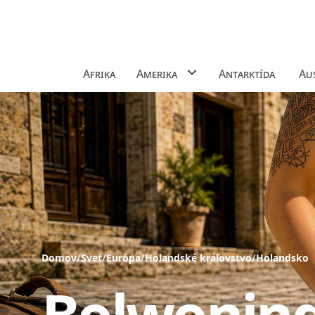
Afrika
Amerika
Antarktída
Aus
Domov
/
Svet
/
Európa
/
Holandské kráľovstvo
/
Holandsko
Bolwonin