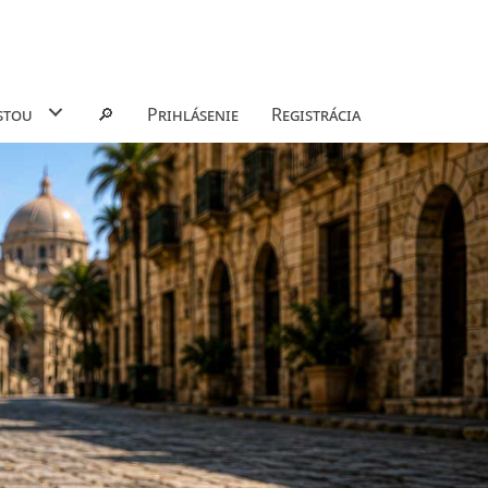
stou
🔎
Prihlásenie
Registrácia