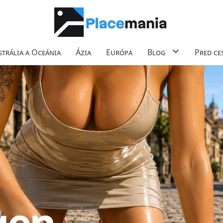
trália a Oceánia
Ázia
Európa
Blog
Pred ce
gen