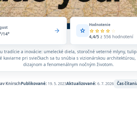
Hodnotenie
gust
arrow_forward
star
Priemerné
star
star
star
star
star
°/14°
hodnotenie
4,4/5
z 556 hodnotení
4,4
z
tu tradície a inovácie: umelecké diela, storočné veterné mlyny, tuli
5
 kaviarne pri sviečkach sa tu snúbia s vizionárskou architektúrou
na
základe
dizajnom a fenomenálnym nočným životom.
556
hodnotení
na
lav Knirsch
Publikované:
19. 5. 2023
Aktualizované:
6. 7. 2026
Čas čítani
Google
Maps.