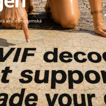
yzerá ako mimozemská