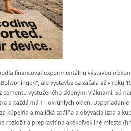
hodla financovať experimentálnu výstavbu nízko
„Bolwoningen“, ale výstavba sa začala až v roku 
z cementu vystuženého sklenými vláknami. Sú na
etra a každá má 11 okrúhlych okien. Usporiadanie
dza kúpeľňa a maličká spálňa a obývacia izba a k
rozložiť a prepraviť na akékoľvek iné miesto (hmo