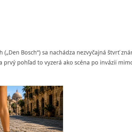
(„Den Bosch“) sa nachádza nezvyčajná štvrť zná
prvý pohľad to vyzerá ako scéna po invázii mimo