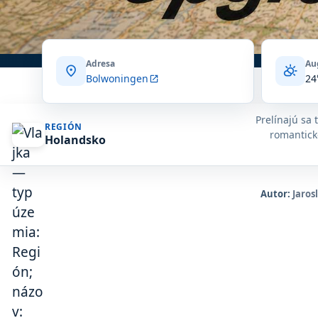
Adresa
Au
location_on
partly_cloudy_day
Bolwoningen
24
open_in_new
Prelínajú sa 
REGIÓN
romantické
Holandsko
Autor:
Jaros