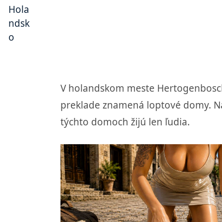
V holandskom meste Hertogenbosch 
preklade znamená loptové domy. Na 
týchto domoch žijú len ľudia.