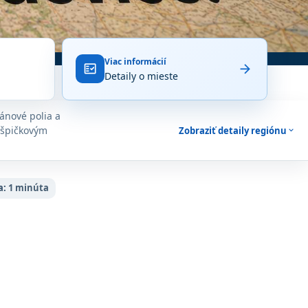
Viac informácií
arrow_forward
fact_check
Detaily o mieste
pánové polia a
, špičkovým
Zobraziť detaily regiónu
expand_more
a:
1 minúta