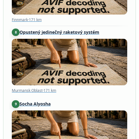
Finnmark
·
171 km
Opustený jedinečný raketový systém
8
Murmansk Oblast
·
171 km
Murmansk Oblast
·
171 km
Socha Alyosha
9
Murmansk
·
201 km