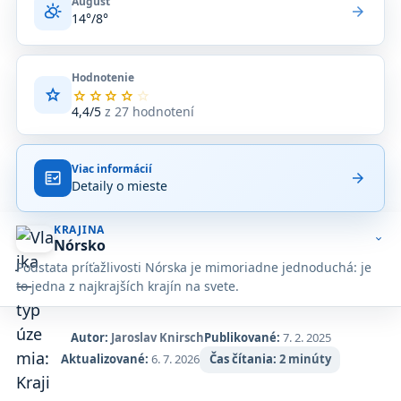
August
partly_cloudy_day
arrow_forward
14°/8°
Hodnotenie
star
Priemerné
star
star
star
star
star
hodnotenie
4,4/5
z 27 hodnotení
4,4
z
5
Viac informácií
na
fact_check
arrow_forward
Detaily o mieste
základe
27
hodnotení
KRAJINA
na
expand_more
Nórsko
Google
Podstata príťažlivosti Nórska je mimoriadne jednoduchá: je
Maps.
to jedna z najkrajších krajín na svete.
Autor:
Jaroslav Knirsch
Publikované:
7. 2. 2025
Aktualizované:
6. 7. 2026
Čas čítania:
2 minúty