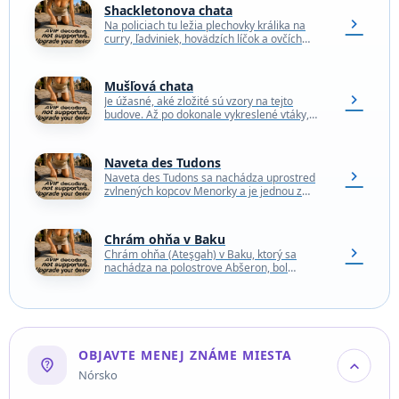
Shackletonova chata
chevron_right
Na policiach tu ležia plechovky králika na
curry, ľadviniek, hovädzích líčok a ovčích
jazykov. Na šnúrach na prádlo visia spodky a
pod…
Mušľová chata
chevron_right
Je úžasné, aké zložité sú vzory na tejto
budove. Až po dokonale vykreslené vtáky,
maják a dokonca aj pirátsku loď, a to…
Naveta des Tudons
chevron_right
Naveta des Tudons sa nachádza uprostred
zvlnených kopcov Menorky a je jednou z
najzáhadnejších prehistorických pamiatok
ostrova. Táto stavba z doby bronzovej…
Chrám ohňa v Baku
chevron_right
Chrám ohňa (Ateşgah) v Baku, ktorý sa
nachádza na polostrove Abšeron, bol
obetným miestom založeným nad výduchom
zemného plynu. Ohnivé rituály pri…
OBJAVTE MENEJ ZNÁME MIESTA
not_listed_location
expand_more
Nórsko