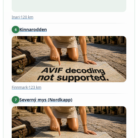
Inari
·
120 km
Kinnarodden
6
Finnmark
·
123 km
Finnmark
·
123 km
Severný mys (Nordkapp)
7
Finnmark
·
171 km