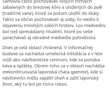
Sámovia často pochovávali svojich mŕtvych
zabalených do brezovej kôry a uložených do
pulk
(tradičné sane), ktoré sa potom uložili do skaly.
Takto sa občas pochovávali aj soby, čo viedlo k
objaveniu mnohých sobích hrobov. Lov medveďov
bol tiež sprevádzaný rituálmi, ktoré po sebe
zanechávali aj obradné medvedie pohrebiská.
Dnes je celá oblasť chránená. V informačnej
budove sa nachádza umelecká inštalácia a v lete
slúži ako návštevnícke centrum, kde sa ponúka
káva a oplátky. Okrem toho sa v oblasti nachádza
zrekonštruovaná laponská chata (
gamme
), kde si
návštevníci môžu zapáliť oheň a zažiť laponský
život, aký tu bol po tisíce rokov.