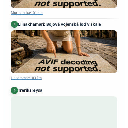
Murmanská
·
101 km
Liinakhamari: Bojová vojenská loď v skale
4
Linhammar
·
103 km
Linhammar
·
103 km
Treriksrøysa
5
Inari
·
120 km