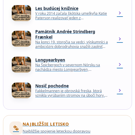
Les budúcej knižnice
chevron_right
V roku 2014 začala škótska umelkyňa Katie
Paterson realizovať jeden z
najambicióznejších umeleckých projektov
zameraných na dlhodobé myslenie. V lesoch
Pamätník Andrée Strindberg
oblasti Nordmarka…
Frænkel
chevron_right
Na konci 19. storočia sa vedci, výskumníci a
ambiciózni dobrodruhovia snažili zaplniť
nepreskúmané oblasti sveta, medzi ktorými
mal najväčšiu hodnotu severný pól,…
Longyearbyen
chevron_right
Na Špicbergoch v severnom Nórsku sa
nachádza mesto Longyearbyen,
najsevernejšie mesto na svete s veľkým
počtom obyvateľov. (Ďalej na sever sa
nachádza…
Nosič pochodne
chevron_right
Fakkelmannen je obrovská freska, ktorá
vznikla vyrúbaním stromov na úbočí hory.
Freska, ktorá bola vytvorená pre zimné
olympijské hry v Lillehammeri v…
NAJBLIŽŠIE LETISKO
connecting_airports
Najbližšie spojenie leteckou dopravou