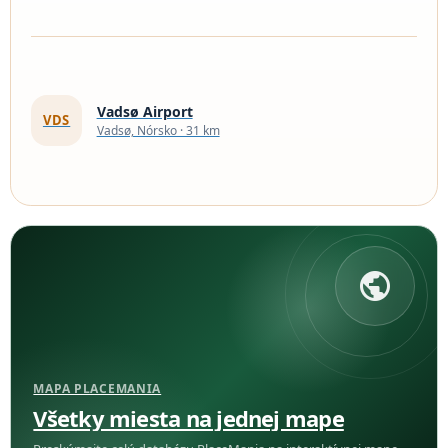
Vadsø Airport
VDS
Vadsø, Nórsko · 31 km
public
MAPA PLACEMANIA
Všetky miesta na jednej mape