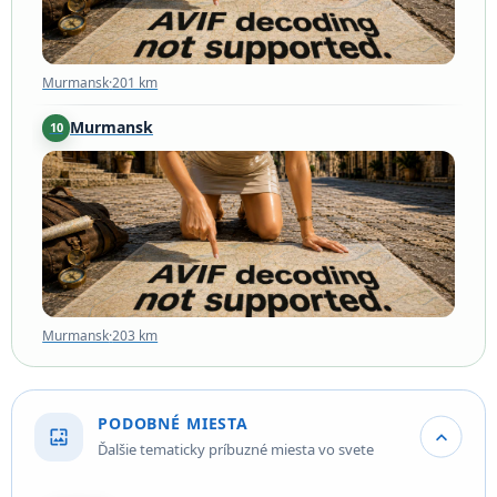
Murmansk
·
201 km
Murmansk
10
Murmansk
·
203 km
Murmansk
·
203 km
PODOBNÉ MIESTA
wallpaper
expand_more
Ďalšie tematicky príbuzné miesta vo svete