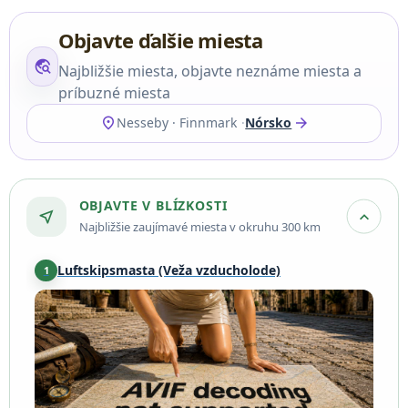
Objavte ďalšie miesta
travel_explore
Najbližšie miesta, objavte neznáme miesta a
príbuzné miesta
location_on
arrow_forward
Nesseby · Finnmark
Nórsko
OBJAVTE V BLÍZKOSTI
near_me
expand_more
Najbližšie zaujímavé miesta v okruhu 300 km
Luftskipsmasta (Veža vzducholode)
1
Vadso
·
28 km