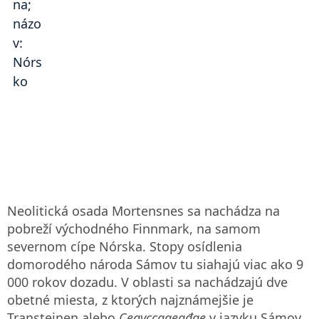
Neolitická osada Mortensnes sa nachádza na
pobreží východného Finnmark, na samom
severnom cípe Nórska. Stopy osídlenia
domorodého národa Sámov tu siahajú viac ako 9
000 rokov dozadu. V oblasti sa nachádzajú dve
obetné miesta, z ktorých najznámejšie je
Transteinen alebo
Ceavccageađge
v jazyku Sámov.