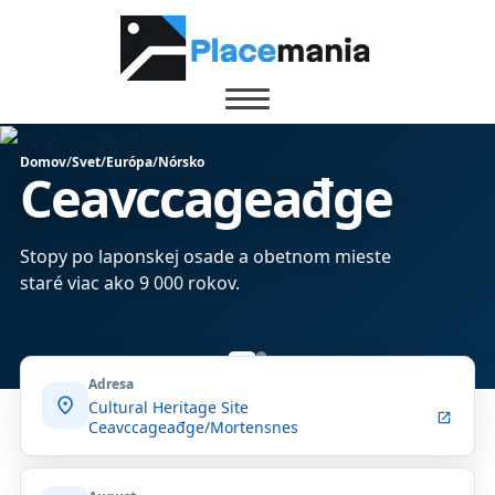
Domov
/
Svet
/
Európa
/
Nórsko
Ceavccageađge
Stopy po laponskej osade a obetnom mieste
staré viac ako 9 000 rokov.
Adresa
location_on
Cultural Heritage Site
open_in_new
Ceavccageađge/Mortensnes