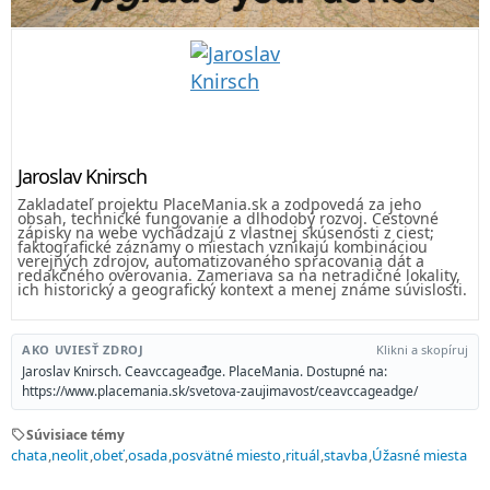
Jaroslav Knirsch
Zakladateľ projektu PlaceMania.sk a zodpovedá za jeho
obsah, technické fungovanie a dlhodobý rozvoj. Cestovné
zápisky na webe vychádzajú z vlastnej skúsenosti z ciest;
faktografické záznamy o miestach vznikajú kombináciou
verejných zdrojov, automatizovaného spracovania dát a
redakčného overovania. Zameriava sa na netradičné lokality,
ich historický a geografický kontext a menej známe súvislosti.
AKO UVIESŤ ZDROJ
Klikni a skopíruj
Jaroslav Knirsch. Ceavccageađge. PlaceMania. Dostupné na:
https://www.placemania.sk/svetova-zaujimavost/ceavccageadge/
sell
Súvisiace témy
chata
neolit
obeť
osada
posvätné miesto
rituál
stavba
Úžasné miesta