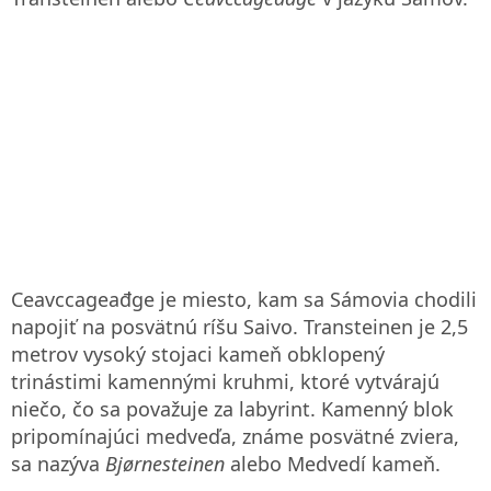
Ceavccageađge je miesto, kam sa Sámovia chodili
napojiť na posvätnú ríšu Saivo. Transteinen je 2,5
metrov vysoký stojaci kameň obklopený
trinástimi kamennými kruhmi, ktoré vytvárajú
niečo, čo sa považuje za labyrint. Kamenný blok
pripomínajúci medveďa, známe posvätné zviera,
sa nazýva
Bjørnesteinen
alebo Medvedí kameň.