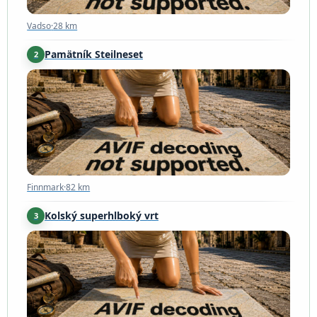
Vadso
·
28 km
Pamätník Steilneset
2
Finnmark
·
82 km
Finnmark
·
82 km
Kolský superhlboký vrt
3
Murmanská
·
101 km