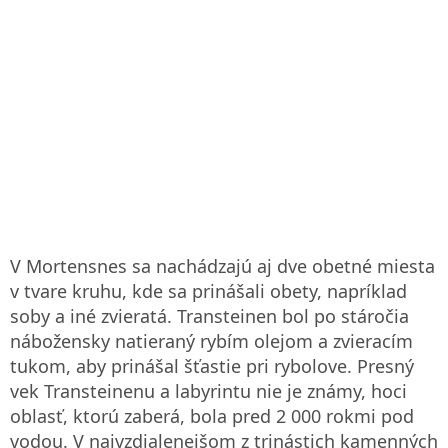
V Mortensnes sa nachádzajú aj dve obetné miesta
v tvare kruhu, kde sa prinášali obety, napríklad
soby a iné zvieratá. Transteinen bol po stáročia
nábožensky natieraný rybím olejom a zvieracím
tukom, aby prinášal šťastie pri rybolove. Presný
vek Transteinenu a labyrintu nie je známy, hoci
oblasť, ktorú zaberá, bola pred 2 000 rokmi pod
vodou. V najvzdialenejšom z trinástich kamenných