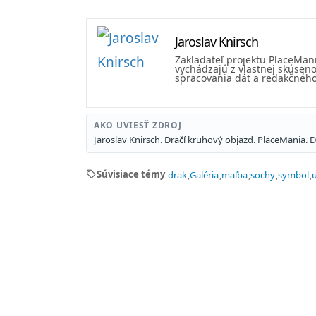
Jaroslav Knirsch
Zakladateľ projektu PlaceMan
vychádzajú z vlastnej skúseno
spracovania dát a redakčného 
AKO UVIESŤ ZDROJ
Jaroslav Knirsch. Dračí kruhový objazd. PlaceMania.
sell
Súvisiace témy
drak
Galéria
maľba
sochy
symbol