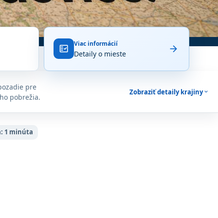
Viac informácií
arrow_forward
fact_check
Detaily o mieste
pozadie pre
Zobraziť detaily krajiny
expand_more
ho pobrežia.
:
1 minúta