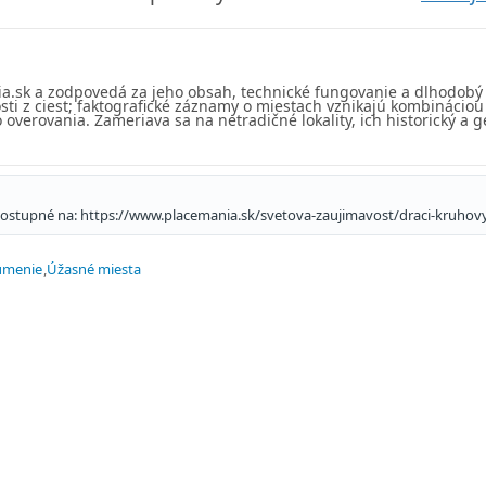
ia.sk a zodpovedá za jeho obsah, technické fungovanie a dlhodobý
sti z ciest; faktografické záznamy o miestach vznikajú kombinácio
overovania. Zameriava sa na netradičné lokality, ich historický a g
 Dostupné na: https://www.placemania.sk/svetova-zaujimavost/draci-kruhov
umenie
Úžasné miesta