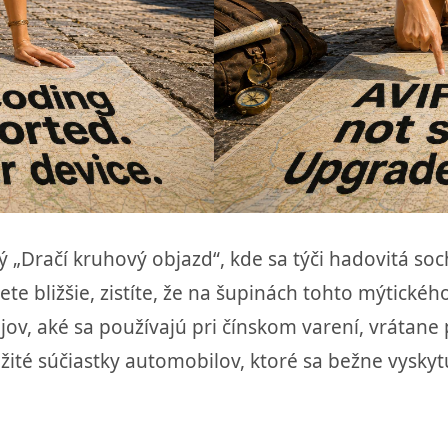
 „Dračí kruhový objazd“, kde sa týči hadovitá soch
te bližšie, zistíte, že na šupinách tohto mýtickéh
jov, aké sa používajú pri čínskom varení, vrátane 
té súčiastky automobilov, ktoré sa bežne vyskytuj