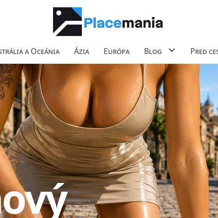
trália a Oceánia
Ázia
Európa
Blog
Pred ce
hový