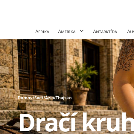
Afrika
Amerika
Antarktída
Aus
Domov
/
Svet
/
Ázia
/
Thajsko
Dračí kru