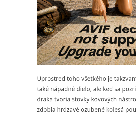
Uprostred toho všetkého je takzvaný
také nápadné dielo, ale keď sa pozrie
draka tvoria stovky kovových nástro
zdobia hrdzavé ozubené kolesá použi