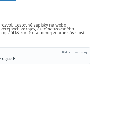
 rozvoj. Cestovné zápisky na webe
u verejných zdrojov, automatizovaného
eografický kontext a menej známe súvislosti.
Klikni a skopíruj
y-objazd/