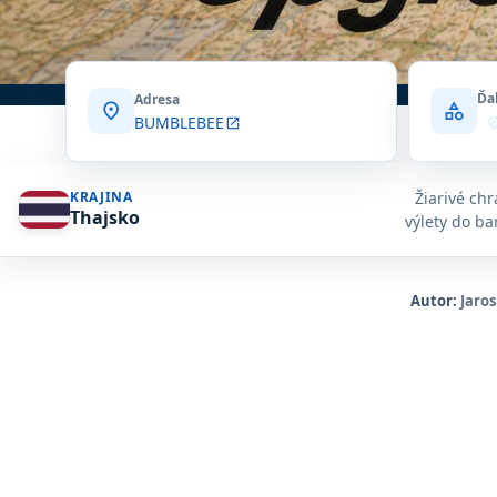
Ďa
Adresa
location_on
category
BUMBLEBEE
open_in_new
where_to_
Žiarivé ch
KRAJINA
Thajsko
výlety do b
Autor:
Jaros