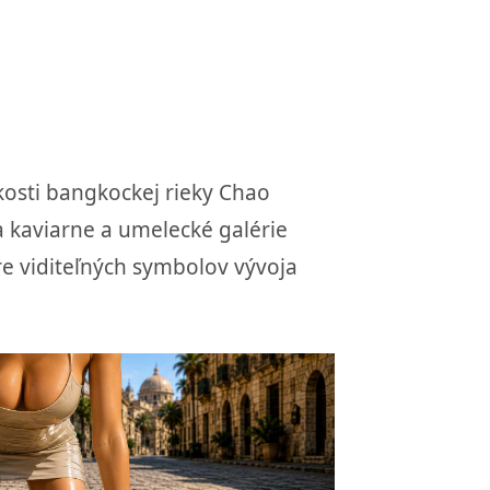
zkosti bangkockej rieky Chao
a kaviarne a umelecké galérie
bre viditeľných symbolov vývoja