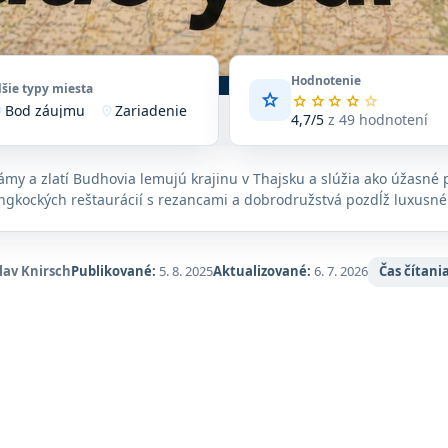
Hodnotenie
lšie typy miesta
star
Priemerné
star
star
star
star
star
Bod záujmu
Zariadenie
vote
location_on
hodnotenie
4,7/5
z 49 hodnotení
4,7
z
5
rámy a zlatí Budhovia lemujú krajinu v Thajsku a slúžia ako úžasné 
na
angkockých reštaurácií s rezancami a dobrodružstvá pozdĺž luxusné
základe
49
hodnotení
na
lav Knirsch
Publikované:
5. 8. 2025
Aktualizované:
6. 7. 2026
Čas čítania
Google
Maps.