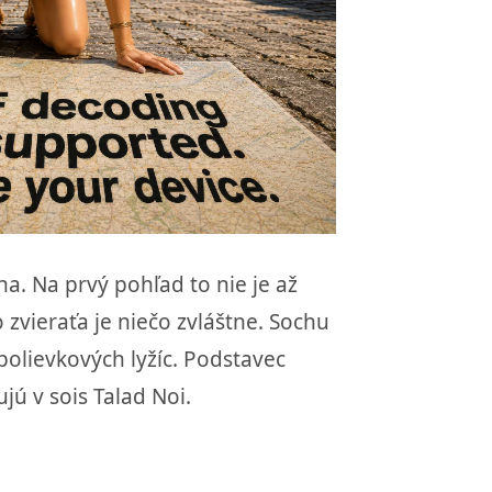
a. Na prvý pohľad to nie je až
o zvieraťa je niečo zvláštne. Sochu
polievkových lyžíc. Podstavec
ú v sois Talad Noi.