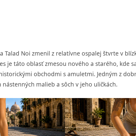
Talad Noi zmenil z relatívne ospalej štvrte v blí
es je táto oblasť zmesou nového a starého, kde s
i s historickými obchodmi s amuletmi. Jedným z do
h nástenných malieb a sôch v jeho uličkách.