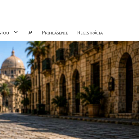
stou
🔎
Prihlásenie
Registrácia