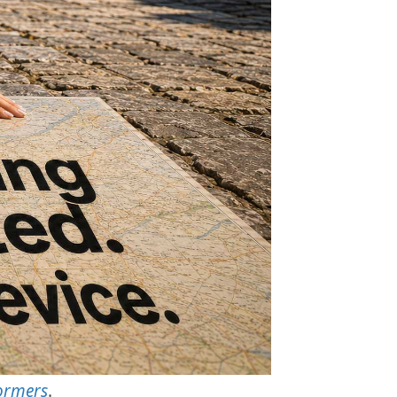
ormers
.