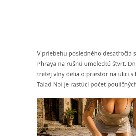
V priebehu posledného desaťročia sa 
Phraya na rušnú umeleckú štvrť. Dn
tretej vlny delia o priestor na ulic
Talad Noi je rastúci počet pouličnýc