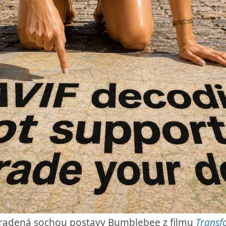
hradená sochou postavy Bumblebee z filmu
Transf