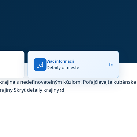
Viac informácií
fact_check
arrow_forward
Detaily o mieste
rajina s nedefinovateľným kúzlom. Pofajčievajte kubánske
rajiny
Skryť detaily krajiny
expand_more