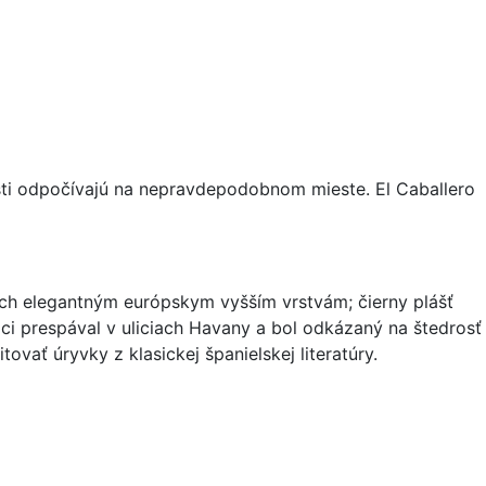
kosti odpočívajú na nepravdepodobnom mieste. El Caballero
ých elegantným európskym vyšším vrstvám; čierny plášť
oci prespával v uliciach Havany a bol odkázaný na štedrosť
ať úryvky z klasickej španielskej literatúry.