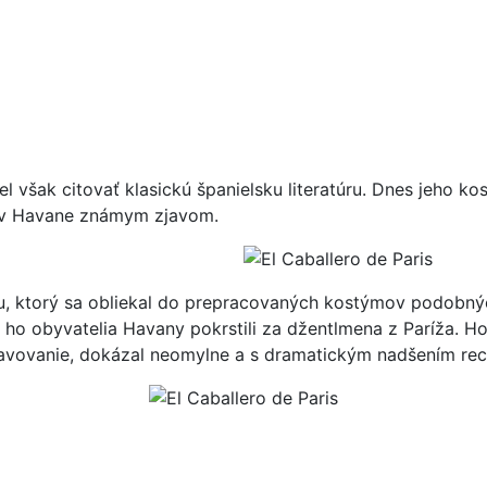
l však citovať klasickú španielsku literatúru. Dnes jeho 
ia v Havane známym zjavom.
dou, ktorý sa obliekal do prepracovaných kostýmov podobn
u ho obyvatelia Havany pokrstili za džentlmena z Paríža. H
ovanie, dokázal neomylne a s dramatickým nadšením recitov