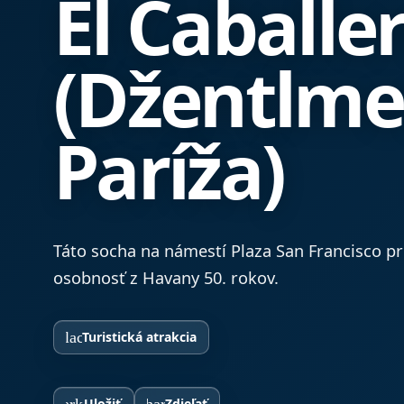
El Caballe
(Džentlme
Paríža)
Táto socha na námestí Plaza San Francisco 
osobnosť z Havany 50. rokov.
place
Turistická atrakcia
Uložiť
Zdieľať