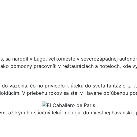
s, sa narodil v Lugo, veľkomeste v severozápadnej autonómn
 ako pomocný pracovník v reštauráciách a hoteloch, kde vy
o väzenia, čo ho priviedlo k úteku do sveta fantázie, z kt
oidúcim. V priebehu rokov sa stal v Havane obľúbenou po
nym, až kým ho súcitný lekár neprijal do miestnej havanske