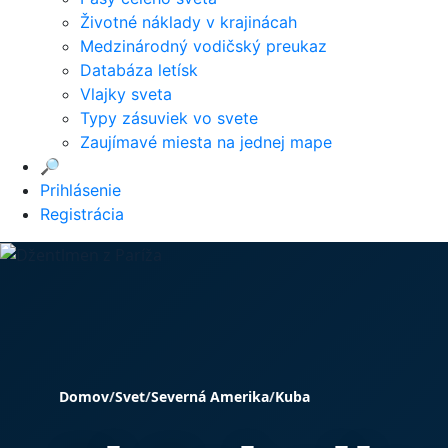
Životné náklady v krajinácah
Medzinárodný vodičský preukaz
Databáza letísk
Vlajky sveta
Typy zásuviek vo svete
Zaujímavé miesta na jednej mape
🔎
Prihlásenie
Registrácia
Domov
/
Svet
/
Severná Amerika
/
Kuba