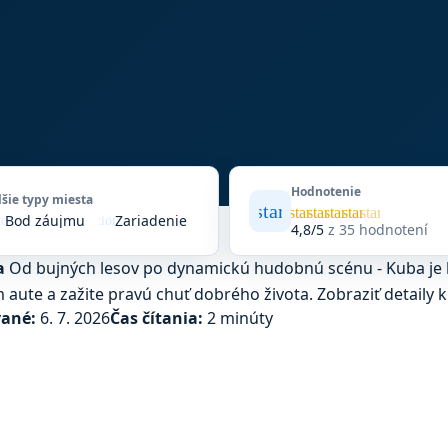
Hodnotenie
lšie typy miesta
star
Priemerné
star
star
star
star
star
Bod záujmu
Zariadenie
to_vote
location_on
hodnotenie
4,8/5
z 35 hodnotení
4,8
z
a
Od bujných lesov po dynamickú hudobnú scénu - Kuba je k
5
m aute a zažite pravú chuť dobrého života.
Zobraziť detaily k
na
vané:
6. 7. 2026
Čas čítania:
2 minúty
základe
35
hodnotení
na
Google
Maps.