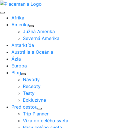
Afrika
Amerika
Južná Amerika
Severná Amerika
Antarktída
Austrália a Oceánia
Ázia
Európa
Blog
Návody
Recepty
Testy
Exkluzívne
Pred cestou
Trip Planner
Víza do celého sveta
Pasy celého sveta