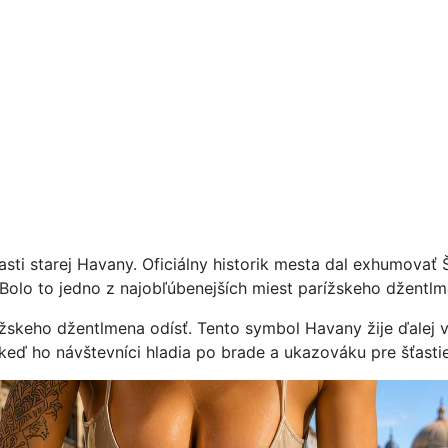
ti starej Havany. Oficiálny historik mesta dal exhumovať Š
olo to jedno z najobľúbenejších miest parížskeho džentl
ížskeho džentlmena odísť. Tento symbol Havany žije ďalej 
 keď ho návštevníci hladia po brade a ukazováku pre šťastie