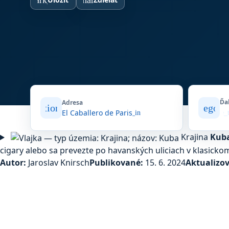
bookmark_border
share
Ďa
Adresa
location_on
category
El Caballero de Paris
open_in_new
where_
Krajina
Kub
cigary alebo sa prevezte po havanských uliciach v klasicko
Autor:
Jaroslav Knirsch
Publikované:
15. 6. 2024
Aktualizo