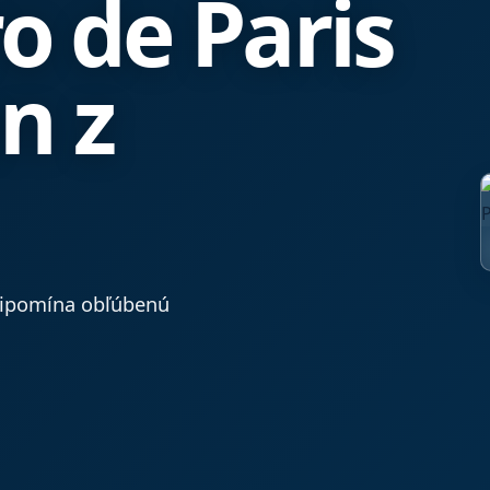
ro de Paris
n z
pripomína obľúbenú