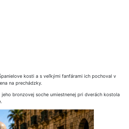
panielove kosti a s veľkými fanfárami ich pochoval v
mena na prechádzky.
v jeho bronzovej soche umiestnenej pri dverách kostola
.