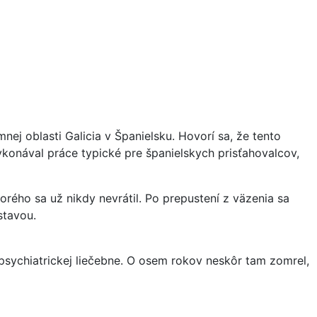
ej oblasti Galicia v Španielsku. Hovorí sa, že tento
konával práce typické pre španielskych prisťahovalcov,
orého sa už nikdy nevrátil. Po prepustení z väzenia sa
stavou.
j psychiatrickej liečebne. O osem rokov neskôr tam zomrel,