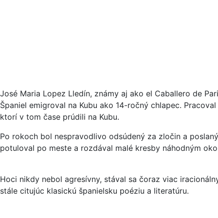
José Maria Lopez Lledín, známy aj ako el Caballero de Pari
Španiel emigroval na Kubu ako 14-ročný chlapec. Pracoval
ktorí v tom čase prúdili na Kubu.
Po rokoch bol nespravodlivo odsúdený za zločin a poslaný d
potuloval po meste a rozdával malé kresby náhodným okol
Hoci nikdy nebol agresívny, stával sa čoraz viac iracionál
stále citujúc klasickú španielsku poéziu a literatúru.