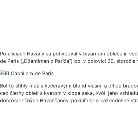
Po uliciach Havany sa pohyboval v bizarnom oblečení, vede
de Paris („Džentlmen z Paríža“) bol v polovici 20. storoč
Bol to štíhly muž s kučeravými blond vlasmi a dlhou bra
cez čierny oblek s kvetom v klope saka. Kvôli jeho vzhľad
dobrosrdečných Havančanov, pokiaľ ide o každodenné strav