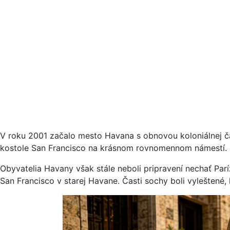
V roku 2001 začalo mesto Havana s obnovou koloniálnej čas
kostole San Francisco na krásnom rovnomennom námestí. B
Obyvatelia Havany však stále neboli pripravení nechať Par
San Francisco v starej Havane. Časti sochy boli vyleštené,