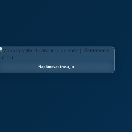
Naplánovať trasu
arrow_forward