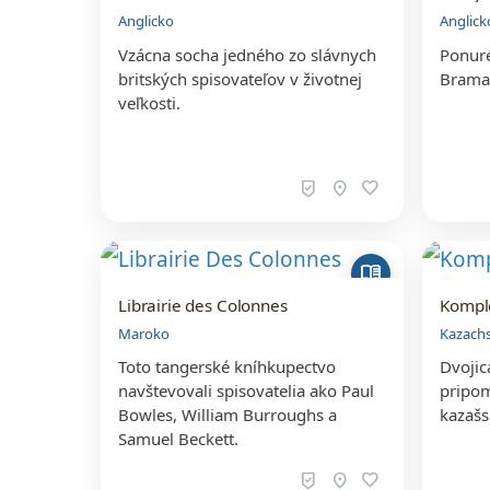
Anglicko
Anglick
Vzácna socha jedného zo slávnych
Ponuré
britských spisovateľov v životnej
Brama 
veľkosti.
beenhere
location_on
favorite
menu_book
Librairie des Colonnes
Kompl
Maroko
Kazach
Toto tangerské kníhkupectvo
Dvojic
navštevovali spisovatelia ako Paul
pripom
Bowles, William Burroughs a
kazašs
Samuel Beckett.
beenhere
location_on
favorite