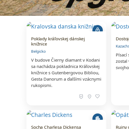
local_library
Poklady kráľovskej dánskej
Dostoj
knižnice
Kazach
Belgicko
Písací
V budove Čierny diamant v Kodani
zostal
sa nachádza pokladnica Kráľovskej
svojho
knižnice s Gutenbergovou Bibliou,
Gesta Danorum a ďalšími vzácnymi
rukopismi.
beenhere
location_on
favorite
apartment
Socha Charlesa Dickensa
Ruiny 