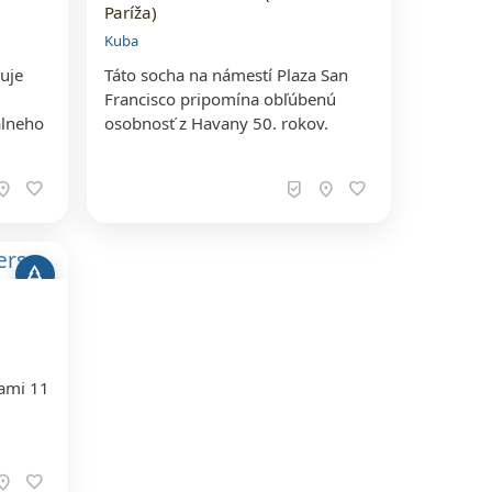
Paríža)
Kuba
uje
Táto socha na námestí Plaza San
Francisco pripomína obľúbenú
álneho
osobnosť z Havany 50. rokov.
ation_on
favorite
beenhere
location_on
favorite
park
ami 11
.
ation_on
favorite