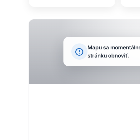
Mapu sa momentálne 
error_outline
stránku obnoviť.