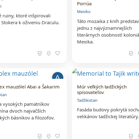
Porrúa
o
Mexiko
 ruiny, ktoré inšpirovali
Táto mozaika z kníh predstav
Stokera k oživeniu Draculu.
jednu z najvýznamnejších
literárnych osobností koloni
Mexika.
beenhere
location_on
favorite
beenhere
loc
park
ex mauzóleí Abai a Šakarim
Múr veľkých tadžických
spisovateľov
stan
Tadžikistan
a vysokých pamätníkov
Fasáda budovy pokrytá soch
ína dvoch najväčších
velikánov tadžickej literatúry
kých básnikov a filozofov.
beenhere
location_on
favorite
beenhere
loc