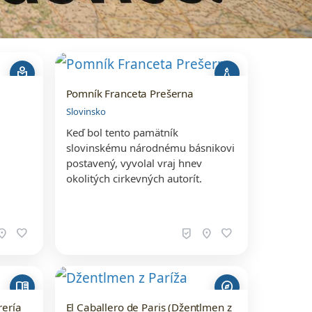
local_library
architecture
Pomník Franceta Prešerna
Slovinsko
Keď bol tento pamätník
slovinskému národnému básnikovi
postavený, vyvolal vraj hnev
okolitých cirkevných autorít.
ation_on
favorite
beenhere
location_on
favorite
menu_book
explore
rería
El Caballero de Paris (Džentlmen z