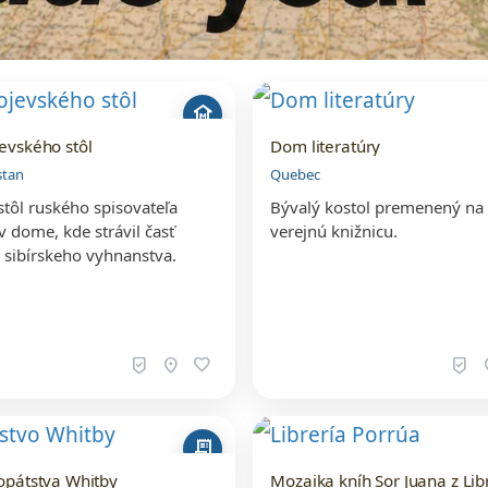
museum
evského stôl
Dom literatúry
stan
Quebec
 stôl ruského spisovateľa
Bývalý kostol premenený na
 v dome, kde strávil časť
verejnú knižnicu.
 sibírskeho vyhnanstva.
beenhere
location_on
favorite
beenhere
loc
receipt_long
opátstva Whitby
Mozaika kníh Sor Juana z Lib