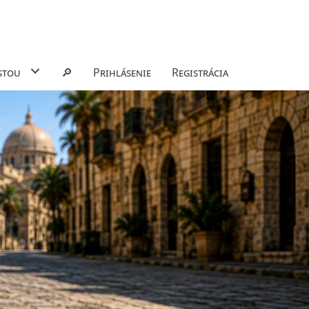
stou
🔎
Prihlásenie
Registrácia