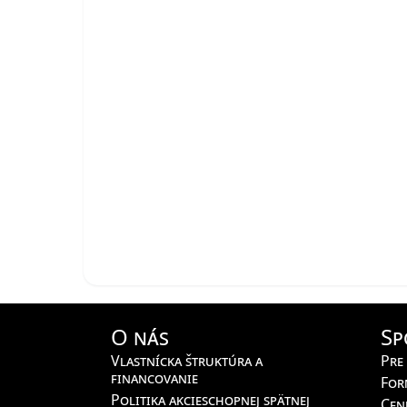
O nás
Sp
Vlastnícka štruktúra a
Pre
financovanie
For
Politika akcieschopnej spätnej
Cen