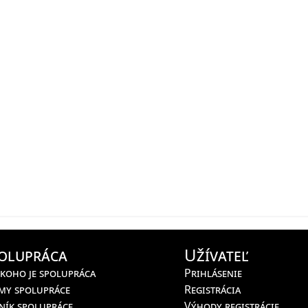
olupráca
Užívateľ
 koho je spolupráca
Prihlásenie
my spolupráce
Registrácia
ník spolupráce
Výhody registrácie