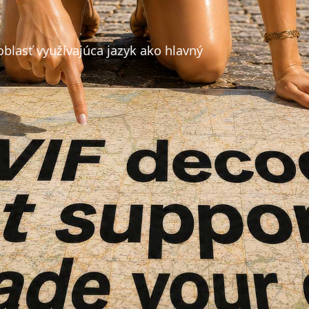
oblasť využívajúca jazyk ako hlavný