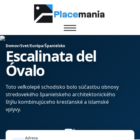
Domov
/
Svet
/
Európa
/
Španielsko
Escalinata del
Óvalo
Toto veľkolepé schodisko bolo súčasťou obnovy
stredovekého španielskeho architektonického
štýlu kombinujúceho kresťanské a islamské
vplyvy.
Adresa