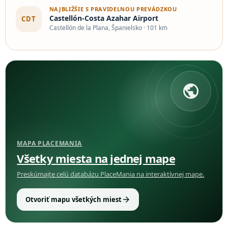
NAJBLIŽŠIE S PRAVIDELNOU PREVÁDZKOU
Castellón-Costa Azahar Airport
CDT
Castellón de la Plana, Španielsko · 101 km
public
MAPA PLACEMANIA
Všetky miesta na jednej mape
Preskúmajte celú databázu PlaceMania na interaktívnej mape.
arrow_forward
Otvoriť mapu všetkých miest