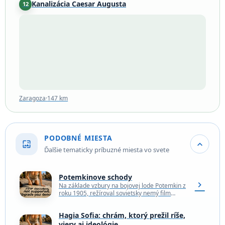
Kanalizácia Caesar Augusta
12
Zaragoza
·
147 km
Zaragoza
·
147 km
PODOBNÉ MIESTA
wallpaper
expand_more
Ďalšie tematicky príbuzné miesta vo svete
Potemkinove schody
chevron_right
Na základe vzbury na bojovej lode Potemkin z
roku 1905, režíroval sovietsky nemý film
Battleship Potemkin Sergei Eisenstein
uvedený v roku 1925.…
Hagia Sofia: chrám, ktorý prežil ríše,
viery aj ideológie