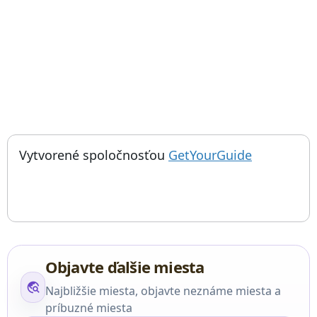
; otvorí sa
Things to do near Escalinata del Óvalo, La Escalinata, Escalinat
Vytvorené spoločnosťou
GetYourGuide
Objavte ďalšie miesta
travel_explore
Najbližšie miesta, objavte neznáme miesta a
príbuzné miesta