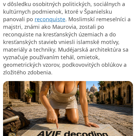
v dôsledku osobitných politických, sociálnych a
kultúrnych podmienok, ktoré v Španielsku
panovali po
reconquiste
. Moslimskí remeselníci a
majstri, známi ako Maurovia, zostali po
reconquiste na kresťanských územiach a do
kresťanských stavieb vniesli islamské motívy,
materiály a techniky. Mudéjarská architektúra sa
vyznačuje používaním tehál, omietok,
geometrických vzorov, podkovovitých oblúkov a
zložitého zdobenia.