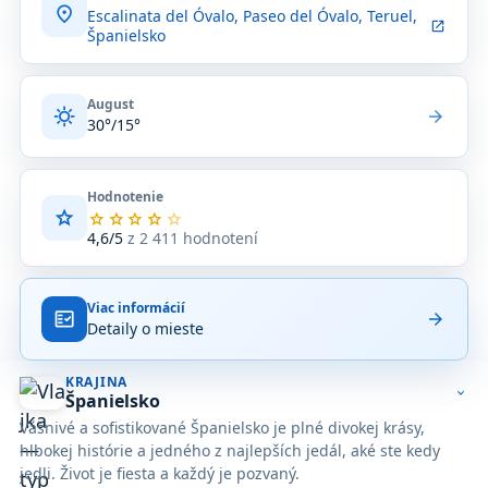
location_on
Escalinata del Óvalo, Paseo del Óvalo, Teruel,
open_in_new
Španielsko
August
sunny
arrow_forward
30°/15°
Hodnotenie
star
Priemerné
star
star
star
star
star
hodnotenie
4,6/5
z 2 411 hodnotení
4,6
z
5
Viac informácií
na
fact_check
arrow_forward
Detaily o mieste
základe
2 411
hodnotení
KRAJINA
na
expand_more
Španielsko
Google
Vášnivé a sofistikované Španielsko je plné divokej krásy,
Maps.
hlbokej histórie a jedného z najlepších jedál, aké ste kedy
jedli. Život je fiesta a každý je pozvaný.