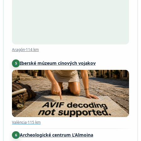
Aragón
·
114 km
Aragón
·
114 km
Iberské múzeum cínových vojakov
5
València
·
115 km
València
·
115 km
Archeologické centrum L’Almoina
6