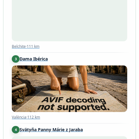
Belchite
·
111 km
Belchite
·
111 km
Dama Ibérica
3
València
·
112 km
València
·
112 km
Svätyňa Panny Márie z Jaraba
4