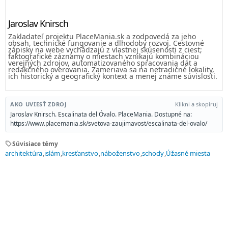
Jaroslav Knirsch
Zakladateľ projektu PlaceMania.sk a zodpovedá za jeho
obsah, technické fungovanie a dlhodobý rozvoj. Cestovné
zápisky na webe vychádzajú z vlastnej skúsenosti z ciest;
faktografické záznamy o miestach vznikajú kombináciou
verejných zdrojov, automatizovaného spracovania dát a
redakčného overovania. Zameriava sa na netradičné lokality,
ich historický a geografický kontext a menej známe súvislosti.
AKO UVIESŤ ZDROJ
Klikni a skopíruj
Jaroslav Knirsch. Escalinata del Óvalo. PlaceMania. Dostupné na:
https://www.placemania.sk/svetova-zaujimavost/escalinata-del-ovalo/
sell
Súvisiace témy
architektúra
islám
kresťanstvo
náboženstvo
schody
Úžasné miesta