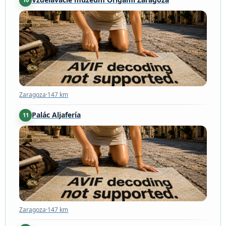
Zaragoza
·
147 km
Zaragoza
·
147 km
Palác Aljafería
11
Zaragoza
·
147 km
Zaragoza
·
147 km