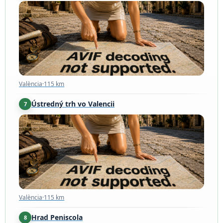
València
·
115 km
València
·
115 km
Ústredný trh vo Valencii
7
València
·
115 km
València
·
115 km
Hrad Peniscola
8