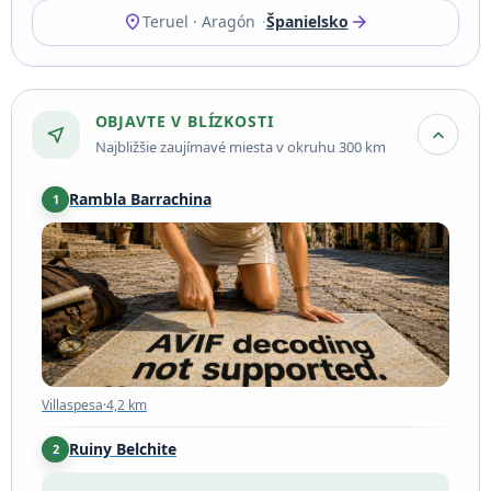
location_on
arrow_forward
Teruel · Aragón
Španielsko
OBJAVTE V BLÍZKOSTI
near_me
expand_more
Najbližšie zaujímavé miesta v okruhu 300 km
Rambla Barrachina
1
Villaspesa
·
4,2 km
Villaspesa
·
4,2 km
Ruiny Belchite
2