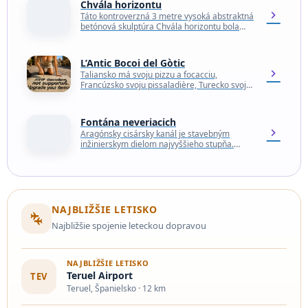
Chvála horizontu
chevron_right
Táto kontroverzná 3 metre vysoká abstraktná
betónová skulptúra Chvála horizontu bola
pôvodne poctou panoráme, ktorú jej tvorca
Eduardo Chillida označil za „vlasť…
L’Antic Bocoi del Gòtic
chevron_right
Taliansko má svoju pizzu a focacciu,
Francúzsko svoju pissaladière, Turecko svoj
lahmacun a Libanon svoj manakish. Zdá sa, že
každá krajina v…
Fontána neveriacich
chevron_right
Aragónsky cisársky kanál je stavebným
inžinierskym dielom najvyššieho stupňa.
Postavili ho v 18. storočí a jeho cieľom bolo
zabezpečiť vodu na zavlažovanie…
NAJBLIŽŠIE LETISKO
connecting_airports
Najbližšie spojenie leteckou dopravou
NAJBLIŽŠIE LETISKO
Teruel Airport
TEV
Teruel, Španielsko · 12 km