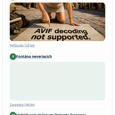
Peñíscola
·
129 km
Peñíscola
·
129 km
Fontána neveriacich
9
Zaragoza
·
144 km
Zaragoza
·
144 km
Vzdelávacie múzeum Origami Zaragoza
10