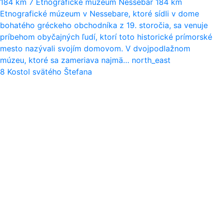
184 km
7
Etnografické múzeum Nessebar
184 km
Etnografické múzeum v Nessebare, ktoré sídli v dome
bohatého gréckeho obchodníka z 19. storočia, sa venuje
príbehom obyčajných ľudí, ktorí toto historické prímorské
mesto nazývali svojím domovom. V dvojpodlažnom
múzeu, ktoré sa zameriava najmä…
north_east
8
Kostol svätého Štefana