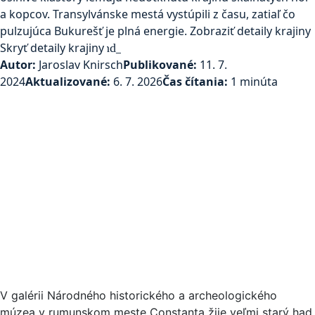
Maps.
a kopcov. Transylvánske mestá vystúpili z času, zatiaľ čo
pulzujúca Bukurešť je plná energie.
Zobraziť detaily krajiny
Skryť detaily krajiny
expand_more
Autor:
Jaroslav Knirsch
Publikované:
11. 7.
2024
Aktualizované:
6. 7. 2026
Čas čítania:
1 minúta
V galérii Národného historického a archeologického
múzea v rumunskom meste Constanța žije veľmi starý had.