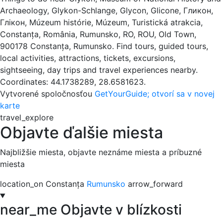
Archaeology, Glykon-Schlange, Glycon, Glicone, Гликон,
Глікон, Múzeum histórie, Múzeum, Turistická atrakcia,
Constanța, România, Rumunsko, RO, ROU, Old Town,
900178 Constanța, Rumunsko. Find tours, guided tours,
local activities, attractions, tickets, excursions,
sightseeing, day trips and travel experiences nearby.
Coordinates: 44.1738289, 28.6581623.
Vytvorené spoločnosťou
GetYourGuide
; otvorí sa v novej
karte
travel_explore
Objavte ďalšie miesta
Najbližšie miesta, objavte neznáme miesta a príbuzné
miesta
location_on
Constanța
Rumunsko
arrow_forward
near_me
Objavte v blízkosti