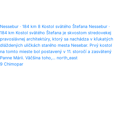
Nessebur
·
184 km
8
Kostol svätého Štefana
Nessebur
·
184 km
Kostol svätého Štefana je skvostom stredovekej
pravoslávnej architektúry, ktorý sa nachádza v kľukatých
dláždených uličkách starého mesta Nesebar. Prvý kostol
na tomto mieste bol postavený v 11. storočí a zasvätený
Panne Márii. Väčšina toho,…
north_east
9
Chimopar