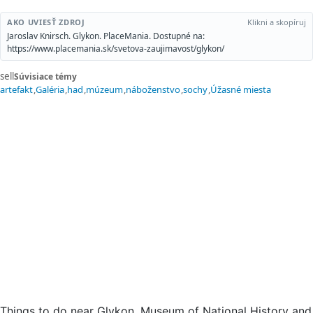
AKO UVIESŤ ZDROJ
Klikni a skopíruj
Jaroslav Knirsch. Glykon. PlaceMania. Dostupné na:
https://www.placemania.sk/svetova-zaujimavost/glykon/
sell
Súvisiace témy
artefakt
Galéria
had
múzeum
náboženstvo
sochy
Úžasné miesta
Things to do near Glykon, Museum of National History and