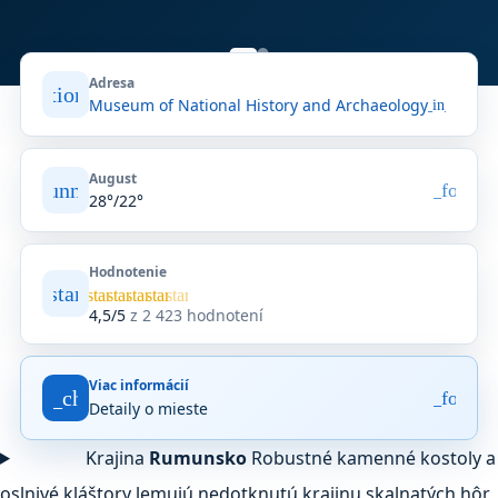
Adresa
location_on
Museum of National History and Archaeology
open_in_new
August
sunny
arrow_forwar
28°/22°
Hodnotenie
star
Priemerné
star
star
star
star
star
hodnotenie
4,5/5
z 2 423 hodnotení
4,5
z
5
Viac informácií
na
fact_check
arrow_forwar
Detaily o mieste
základe
2 423
hodnotení
Krajina
Rumunsko
Robustné kamenné kostoly a
na
oslnivé kláštory lemujú nedotknutú krajinu skalnatých hôr
Google