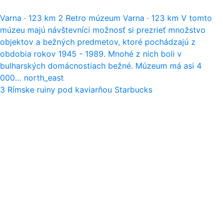
Varna
·
123 km
2
Retro múzeum
Varna
·
123 km
V tomto
múzeu majú návštevníci možnosť si prezrieť množstvo
objektov a bežných predmetov, ktoré pochádzajú z
obdobia rokov 1945 - 1989. Mnohé z nich boli v
bulharských domácnostiach bežné. Múzeum má asi 4
000…
north_east
3
Rímske ruiny pod kaviarňou Starbucks