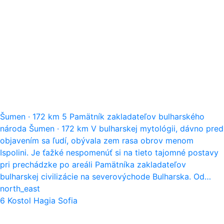
Šumen
·
172 km
5
Pamätník zakladateľov bulharského
národa
Šumen
·
172 km
V bulharskej mytológii, dávno pred
objavením sa ľudí, obývala zem rasa obrov menom
Ispolini. Je ťažké nespomenúť si na tieto tajomné postavy
pri prechádzke po areáli Pamätníka zakladateľov
bulharskej civilizácie na severovýchode Bulharska. Od…
north_east
6
Kostol Hagia Sofia