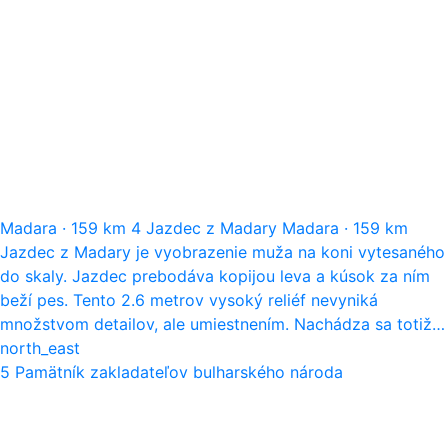
Madara
·
159 km
4
Jazdec z Madary
Madara
·
159 km
Jazdec z Madary je vyobrazenie muža na koni vytesaného
do skaly. Jazdec prebodáva kopijou leva a kúsok za ním
beží pes. Tento 2.6 metrov vysoký reliéf nevyniká
množstvom detailov, ale umiestnením. Nachádza sa totiž…
north_east
5
Pamätník zakladateľov bulharského národa