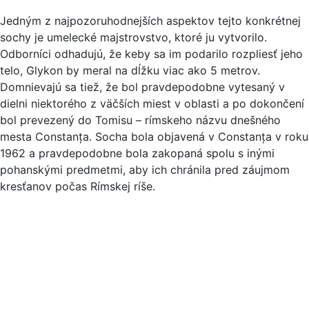
Jedným z najpozoruhodnejších aspektov tejto konkrétnej
sochy je umelecké majstrovstvo, ktoré ju vytvorilo.
Odborníci odhadujú, že keby sa im podarilo rozpliesť jeho
telo, Glykon by meral na dĺžku viac ako 5 metrov.
Domnievajú sa tiež, že bol pravdepodobne vytesaný v
dielni niektorého z väčších miest v oblasti a po dokončení
bol prevezený do Tomisu – rímskeho názvu dnešného
mesta Constanța. Socha bola objavená v Constanța v roku
1962 a pravdepodobne bola zakopaná spolu s inými
pohanskými predmetmi, aby ich chránila pred záujmom
kresťanov počas Rímskej ríše.