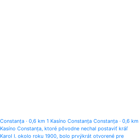
Constanța
·
0,6 km
1
Kasíno Constanța
Constanța
·
0,6 km
Kasíno Constanța, ktoré pôvodne nechal postaviť kráľ
Karol I. okolo roku 1900, bolo prvýkrát otvorené pre