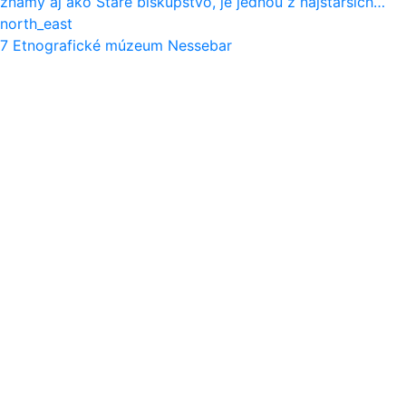
známy aj ako Staré biskupstvo, je jednou z najstarších…
north_east
7
Etnografické múzeum Nessebar