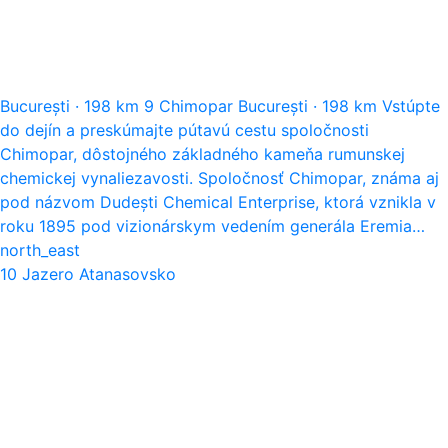
București
·
198 km
9
Chimopar
București
·
198 km
Vstúpte
do dejín a preskúmajte pútavú cestu spoločnosti
Chimopar, dôstojného základného kameňa rumunskej
chemickej vynaliezavosti. Spoločnosť Chimopar, známa aj
pod názvom Dudești Chemical Enterprise, ktorá vznikla v
roku 1895 pod vizionárskym vedením generála Eremia…
north_east
10
Jazero Atanasovsko