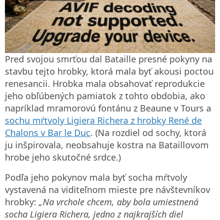
Pred svojou smrťou dal Bataille presné pokyny na
stavbu tejto hrobky, ktorá mala byť akousi poctou
renesancii. Hrobka mala obsahovať reprodukcie
jeho obľúbených pamiatok z tohto obdobia, ako
napríklad mramorovú fontánu z Beaune v Tours a
sochu mŕtvoly Ligiera Richera z hrobky René de
Chalons v Bar le Duc
. (Na rozdiel od sochy, ktorá
ju inšpirovala, neobsahuje kostra na Bataillovom
hrobe jeho skutočné srdce.)
Podľa jeho pokynov mala byť socha mŕtvoly
vystavená na viditeľnom mieste pre návštevníkov
hrobky:
„Na vrchole chcem, aby bola umiestnená
socha Ligiera Richera, jedno z najkrajších diel