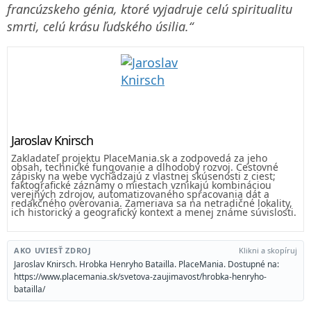
francúzskeho génia, ktoré vyjadruje celú spiritualitu
smrti, celú krásu ľudského úsilia.“
Jaroslav Knirsch
Zakladateľ projektu PlaceMania.sk a zodpovedá za jeho
obsah, technické fungovanie a dlhodobý rozvoj. Cestovné
zápisky na webe vychádzajú z vlastnej skúsenosti z ciest;
faktografické záznamy o miestach vznikajú kombináciou
verejných zdrojov, automatizovaného spracovania dát a
redakčného overovania. Zameriava sa na netradičné lokality,
ich historický a geografický kontext a menej známe súvislosti.
AKO UVIESŤ ZDROJ
Klikni a skopíruj
Jaroslav Knirsch. Hrobka Henryho Batailla. PlaceMania. Dostupné na:
https://www.placemania.sk/svetova-zaujimavost/hrobka-henryho-
batailla/