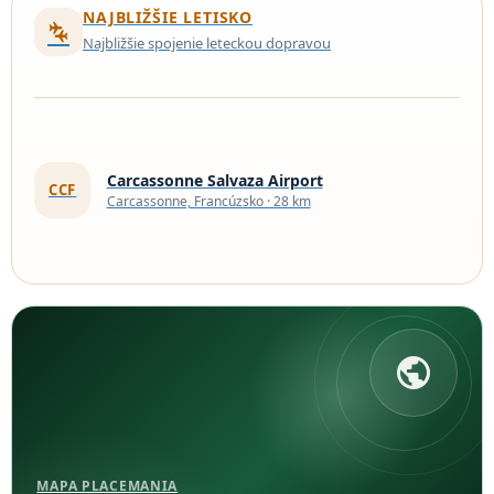
NAJBLIŽŠIE LETISKO
connecting_airports
Najbližšie spojenie leteckou dopravou
Carcassonne Salvaza Airport
CCF
Carcassonne, Francúzsko · 28 km
public
MAPA PLACEMANIA