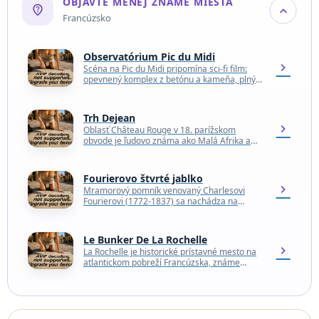
OBJAVTE MENEJ ZNÁME MIESTA
not_listed_location
expand_more
Francúzsko
Observatórium Pic du Midi
chevron_right
Scéna na Pic du Midi pripomína sci-fi film:
opevnený komplex z betónu a kameňa, plný
kovových kupol, sa rozprestiera na vrchole
strmého…
Trh Dejean
chevron_right
Oblasť Château Rouge v 18. parížskom
obvode je ľudovo známa ako Malá Afrika a
srdcom tohto mikrokozmu je neveľká ulica
Rue Dejean.…
Fourierovo štvrté jablko
chevron_right
Mramorový pomník venovaný Charlesovi
Fourierovi (1772-1837) sa nachádza na
námestí Place de Clichy v 9. parížskom
obvode. Na vrchole podstavca však nie…
Le Bunker De La Rochelle
chevron_right
La Rochelle je historické prístavné mesto na
atlantickom pobreží Francúzska, známe
svojimi stredovekými vežami, námorným
dedičstvom a úžasným starým prístavom.
Počas druhej…