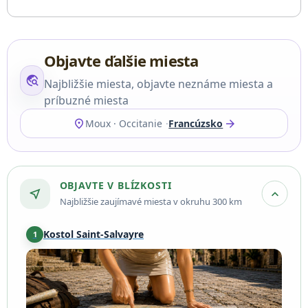
Objavte ďalšie miesta
travel_explore
Najbližšie miesta, objavte neznáme miesta a
príbuzné miesta
location_on
arrow_forward
Moux · Occitanie
Francúzsko
OBJAVTE V BLÍZKOSTI
near_me
expand_more
Najbližšie zaujímavé miesta v okruhu 300 km
Kostol Saint-Salvayre
1
Alet-les-Bains
·
35 km