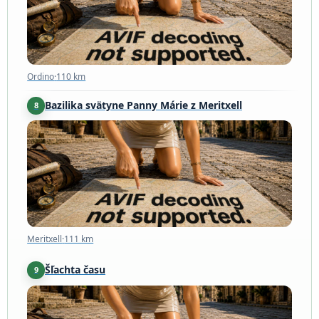
Ordino
·
110 km
Bazilika svätyne Panny Márie z Meritxell
8
Meritxell
·
111 km
Meritxell
·
111 km
Šľachta času
9
Andorra la Vella
·
118 km