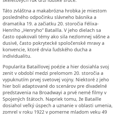
Táto zvláštna a makabrózna hrobka je miestom
posledného odpočinku slávneho básnika a
dramatika 19. a začiatku 20. storočia Félixa-
Henriho „Henryho“ Batailla. V jeho dielach sa
často opakovali témy ako sila nezlomnej vášne a
dusivé, často pokrytecké spoločenské mravy a
konvencie, ktoré drvia ľudského ducha a
individualitu.
Popularita Bataillovej poézie a hier dosiahla svoj
zenit v období medzi prelomom 20. storočia a
vypuknutím prvej svetovej vojny. Niektoré z jeho
hier boli adaptované do scenárov pre divadelné
predstavenia na Broadwayi a prvé nemé filmy v
Spojených štátoch. Napriek tomu, že Bataille
dosiahol veľký úspech a uznanie v oblasti umenia,
zomrel v roku 1922 v pomerne mladom veku 49