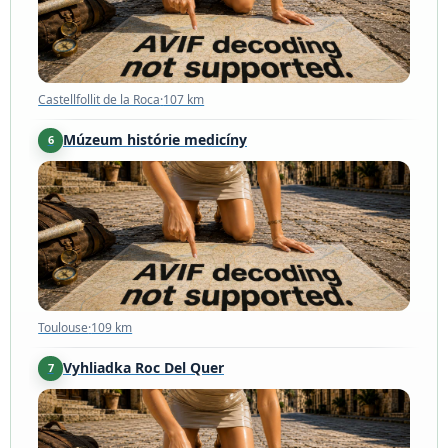
Castellfollit de la Roca
·
107 km
Múzeum histórie medicíny
6
Toulouse
·
109 km
Toulouse
·
109 km
Vyhliadka Roc Del Quer
7
Ordino
·
110 km