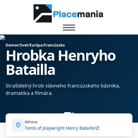
Domov
/
Svet
/
Európa
/
Francúzsko
Hrobka Henryho
Batailla
Strašidelný hrob slávneho francúzskeho básnika,
dramatika a filmára.
Adresa
location_on
Tomb of playwright Henry Bataille
open_in_new