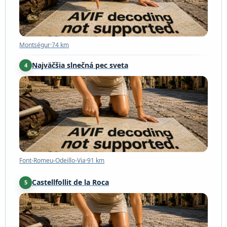
Montségur
·
74 km
Najväčšia slnečná pec sveta
4
Font-Romeu-Odeillo-Via
·
91 km
Font-Romeu-Odeillo-Via
·
91 km
Castellfollit de la Roca
5
Castellfollit de la Roca
·
107 km