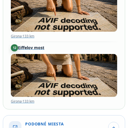
Girona
·
133 km
Eiffelov most
12
Girona
·
133 km
Girona
·
133 km
PODOBNÉ MIESTA
wallpaper
expand_more