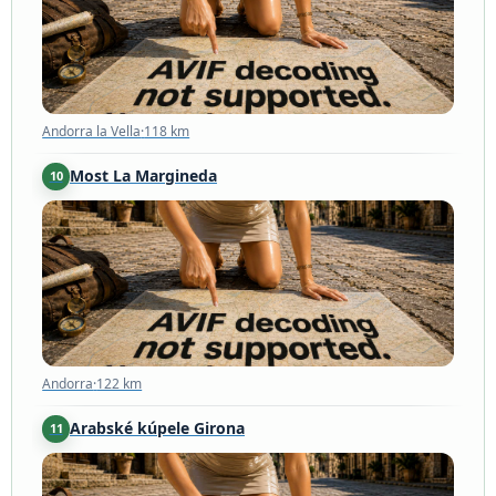
Andorra la Vella
·
118 km
Most La Margineda
10
Andorra
·
122 km
Andorra
·
122 km
Arabské kúpele Girona
11
Girona
·
133 km