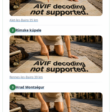
Alet-les-Bains
·
35 km
Rímske kúpele
2
Rennes-les-Bains
·
39 km
Rennes-les-Bains
·
39 km
Hrad Montségur
3
Montségur
·
74 km