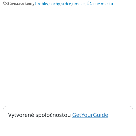
sell
Súvisiace témy
hrobky
sochy
srdce
umelec
Úžasné miesta
; otvorí sa
Things to do near Hrobka Henryho Batailla, Tomb of playwright
Vytvorené spoločnosťou
GetYourGuide