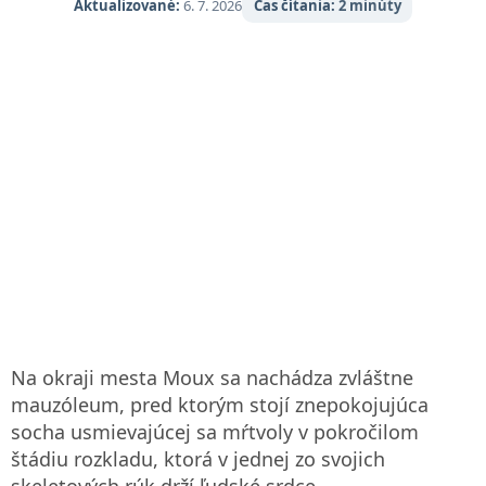
Aktualizované:
6. 7. 2026
Čas čítania:
2 minúty
Na okraji mesta Moux sa nachádza zvláštne
mauzóleum, pred ktorým stojí znepokojujúca
socha usmievajúcej sa mŕtvoly v pokročilom
štádiu rozkladu, ktorá v jednej zo svojich
skeletových rúk drží ľudské srdce.