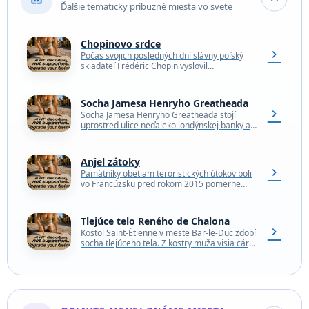
Ďalšie tematicky príbuzné miesta vo svete
Chopinovo srdce
chevron_right
Počas svojich posledných dní slávny poľský
skladateľ Frédéric Chopin vyslovil
hrôzostrašnú žiadosť, aby mu z tela vybrali
srdce a poslali ho do…
Socha Jamesa Henryho Greatheada
chevron_right
Socha Jamesa Henryho Greatheada stojí
uprostred ulice neďaleko londýnskej banky a
Kráľovskej burzy, jedného z najvýznamnejších
miest v londýnskej štvrti City. Greathead…
Anjel zátoky
chevron_right
Pamätníky obetiam teroristických útokov boli
vo Francúzsku pred rokom 2015 pomerne
zriedkavé; len pol tucta pamätných tabúľ
pripomínalo udalosti, ku ktorým došlo…
Tlejúce telo Reného de Chalona
chevron_right
Kostol Saint-Étienne v meste Bar-le-Duc zdobí
socha tlejúceho tela. Z kostry muža visia cáry
rozkladajúceho sa svalstva a kože a holá
lebka…