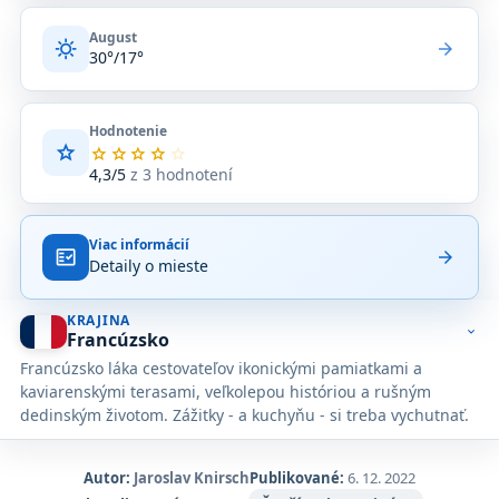
August
sunny
arrow_forward
30°/17°
Hodnotenie
star
Priemerné
star
star
star
star
star
hodnotenie
4,3/5
z 3 hodnotení
4,3
z
5
Viac informácií
na
fact_check
arrow_forward
Detaily o mieste
základe
3
hodnotení
KRAJINA
na
expand_more
Francúzsko
Google
Francúzsko láka cestovateľov ikonickými pamiatkami a
Maps.
kaviarenskými terasami, veľkolepou históriou a rušným
dedinským životom. Zážitky - a kuchyňu - si treba vychutnať.
Autor:
Jaroslav Knirsch
Publikované:
6. 12. 2022