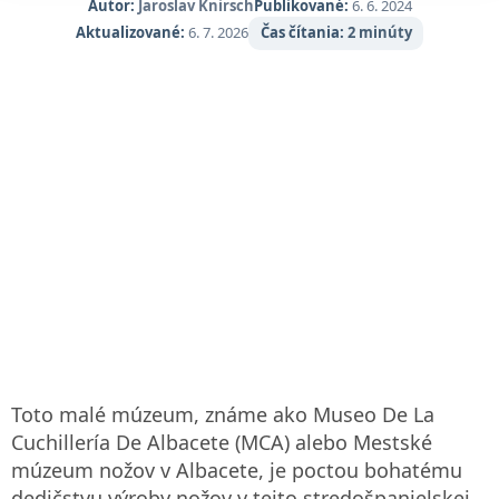
Autor:
Jaroslav Knirsch
Publikované:
6. 6. 2024
Aktualizované:
6. 7. 2026
Čas čítania:
2 minúty
Toto malé múzeum, známe ako Museo De La
Cuchillería De Albacete (MCA) alebo Mestské
múzeum nožov v Albacete, je poctou bohatému
dedičstvu výroby nožov v tejto stredošpanielskej