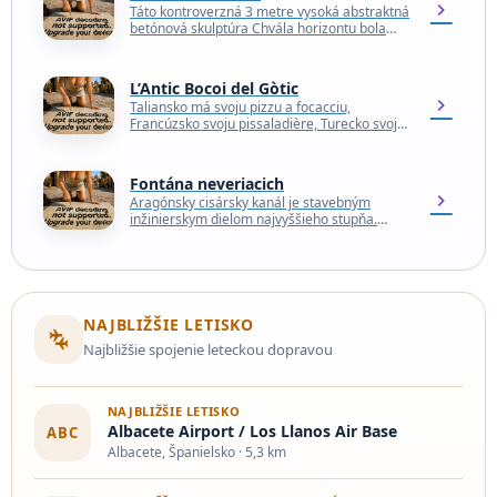
chevron_right
Táto kontroverzná 3 metre vysoká abstraktná
betónová skulptúra Chvála horizontu bola
pôvodne poctou panoráme, ktorú jej tvorca
Eduardo Chillida označil za „vlasť…
L’Antic Bocoi del Gòtic
chevron_right
Taliansko má svoju pizzu a focacciu,
Francúzsko svoju pissaladière, Turecko svoj
lahmacun a Libanon svoj manakish. Zdá sa, že
každá krajina v…
Fontána neveriacich
chevron_right
Aragónsky cisársky kanál je stavebným
inžinierskym dielom najvyššieho stupňa.
Postavili ho v 18. storočí a jeho cieľom bolo
zabezpečiť vodu na zavlažovanie…
NAJBLIŽŠIE LETISKO
connecting_airports
Najbližšie spojenie leteckou dopravou
NAJBLIŽŠIE LETISKO
Albacete Airport / Los Llanos Air Base
ABC
Albacete, Španielsko · 5,3 km