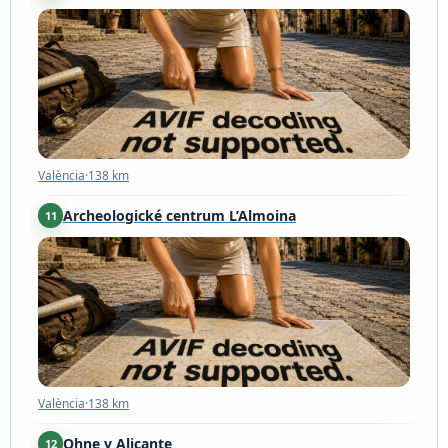
València
·
138 km
València
·
138 km
Archeologické centrum L’Almoina
11
València
·
138 km
València
·
138 km
Ohne v Alicante
12