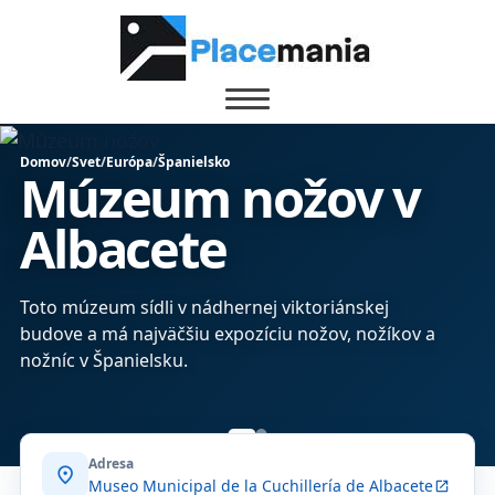
Domov
/
Svet
/
Európa
/
Španielsko
Múzeum nožov v
Albacete
Toto múzeum sídli v nádhernej viktoriánskej
budove a má najväčšiu expozíciu nožov, nožíkov a
nožníc v Španielsku.
Adresa
location_on
Museo Municipal de la Cuchillería de Albacete
open_in_new