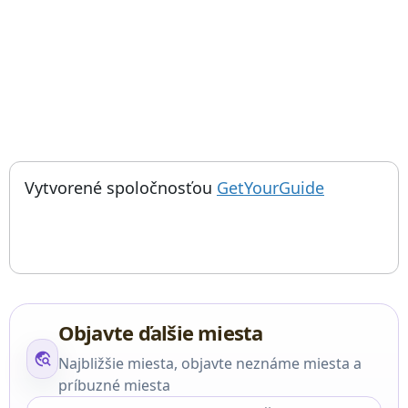
; otvorí sa
Things to do near Múzeum nožov v Albacete, Museo Municipal de 
Vytvorené spoločnosťou
GetYourGuide
Objavte ďalšie miesta
travel_explore
Najbližšie miesta, objavte neznáme miesta a
príbuzné miesta