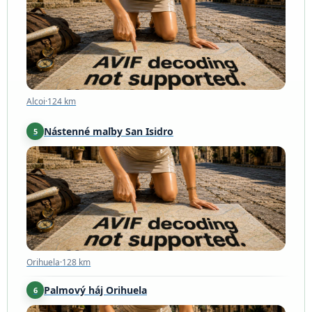
Alcoi
·
124 km
Alcoi
·
124 km
Nástenné maľby San Isidro
5
Orihuela
·
128 km
Orihuela
·
128 km
Palmový háj Orihuela
6