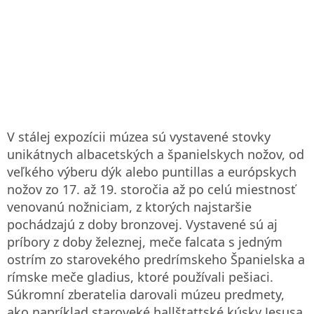
V stálej expozícii múzea sú vystavené stovky
unikátnych albacetských a španielskych nožov, od
veľkého výberu dýk alebo puntillas a európskych
nožov zo 17. až 19. storočia až po celú miestnosť
venovanú nožniciam, z ktorých najstaršie
pochádzajú z doby bronzovej. Vystavené sú aj
príbory z doby železnej, meče falcata s jedným
ostrím zo starovekého predrímskeho Španielska a
rímske meče gladius, ktoré používali pešiaci.
Súkromní zberatelia darovali múzeu predmety,
ako napríklad staroveké hallštattské kúsky Jesusa