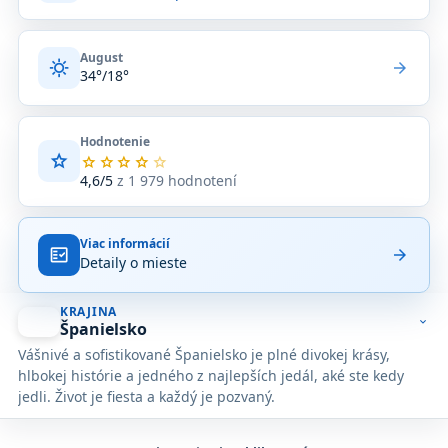
August
sunny
arrow_forward
34°/18°
Hodnotenie
star
Priemerné
star
star
star
star
star
hodnotenie
4,6/5
z 1 979 hodnotení
4,6
z
5
Viac informácií
na
fact_check
arrow_forward
Detaily o mieste
základe
1 979
hodnotení
KRAJINA
na
expand_more
Španielsko
Google
Vášnivé a sofistikované Španielsko je plné divokej krásy,
Maps.
hlbokej histórie a jedného z najlepších jedál, aké ste kedy
jedli. Život je fiesta a každý je pozvaný.