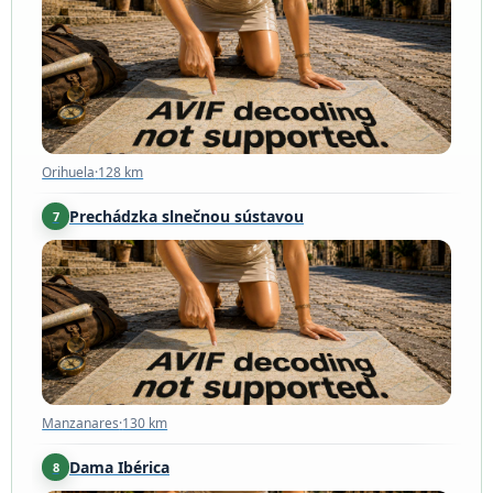
Orihuela
·
128 km
Orihuela
·
128 km
Prechádzka slnečnou sústavou
7
Manzanares
·
130 km
Manzanares
·
130 km
Dama Ibérica
8