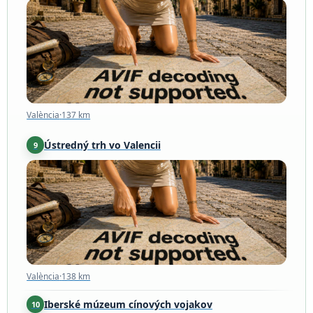
València
·
137 km
València
·
137 km
Ústredný trh vo Valencii
9
València
·
138 km
València
·
138 km
Iberské múzeum cínových vojakov
10