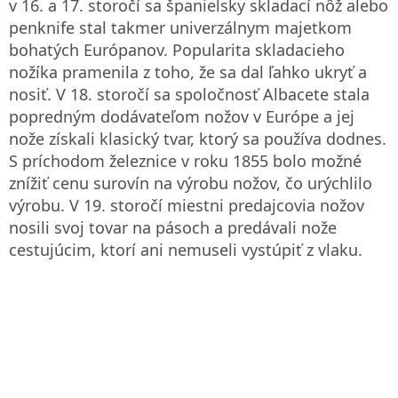
v 16. a 17. storočí sa španielsky skladací nôž alebo
penknife stal takmer univerzálnym majetkom
bohatých Európanov. Popularita skladacieho
nožíka pramenila z toho, že sa dal ľahko ukryť a
nosiť. V 18. storočí sa spoločnosť Albacete stala
popredným dodávateľom nožov v Európe a jej
nože získali klasický tvar, ktorý sa používa dodnes.
S príchodom železnice v roku 1855 bolo možné
znížiť cenu surovín na výrobu nožov, čo urýchlilo
výrobu. V 19. storočí miestni predajcovia nožov
nosili svoj tovar na pásoch a predávali nože
cestujúcim, ktorí ani nemuseli vystúpiť z vlaku.