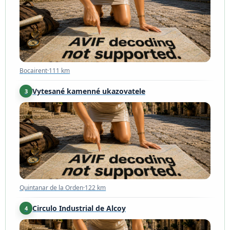
Bocairent
·
111 km
Vytesané kamenné ukazovatele
3
Quintanar de la Orden
·
122 km
Quintanar de la Orden
·
122 km
Circulo Industrial de Alcoy
4