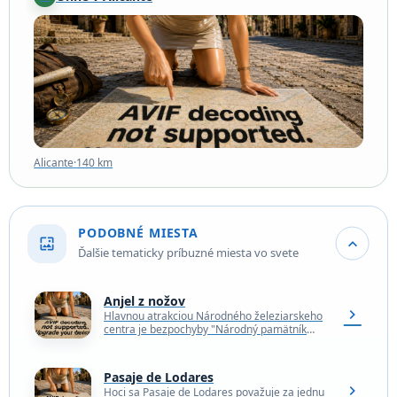
Alicante
·
140 km
Alicante
·
140 km
PODOBNÉ MIESTA
wallpaper
expand_more
Ďalšie tematicky príbuzné miesta vo svete
Anjel z nožov
chevron_right
Hlavnou atrakciou Národného železiarskeho
centra je bezpochyby "Národný pamätník
proti násiliu a agresii", známejší ako "Anjel z
nožov". Je to vysoká, dojímavá…
Pasaje de Lodares
chevron_right
Hoci sa Pasaje de Lodares považuje za jednu