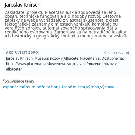
Jaroslav Knirsch
Zakladateľ projektu PlaceMania.sk a zodpovedá za jeho
obsah, technické fungovanie a dlhodobý rozvoj. Cestovné
zápisky na webe vychádzajú z vlastnej skúsenosti z ciest;
faktografické záznamy o miestach vznikajú kombináciou
verejných zdrojov, automatizovaného spracovania dát a
redakčného overovania. Zameriava sa na netradičné lokality,
ich historický a geografický kontext a menej známe súvislosti.
AKO UVIESŤ ZDROJ
Klikni a skopíruj
Jaroslav Knirsch. Múzeum nožov v Albacete. PlaceMania. Dostupné na:
https://www.placemania.sk/svetova-zaujimavost/muzeum-nozov-v-
albacete/
sell
Súvisiace témy
exponát
múzeum
nože
príbor
Úžasné miesta
výroba
Výstava