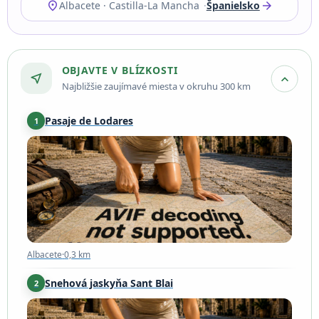
location_on
arrow_forward
Albacete · Castilla-La Mancha
Španielsko
OBJAVTE V BLÍZKOSTI
near_me
expand_more
Najbližšie zaujímavé miesta v okruhu 300 km
Pasaje de Lodares
1
Albacete
·
0,3 km
Albacete
·
0,3 km
Snehová jaskyňa Sant Blai
2
Bocairent
·
111 km