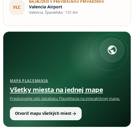
NAJBLIŽŠIE S PRAVIDELNOU PREVÁDZKOU
Valencia Airport
VLC
Valencia, Španielsko · 131 km
public
MAPA PLACEMANIA
Všetky miesta na jednej mape
Preskúmajte celú databázu PlaceMania na interaktívnej mape.
arrow_forward
Otvoriť mapu všetkých miest