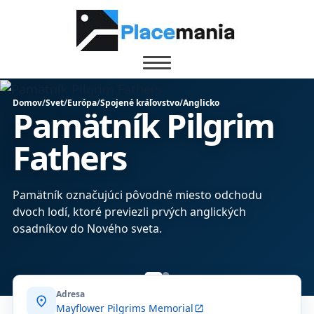
Domov
/
Svet
/
Európa
/
Spojené kráľovstvo
/
Anglicko
Pamätník Pilgrim
Fathers
Pamätník označujúci pôvodné miesto odchodu
dvoch lodí, ktoré previezli prvých anglických
osadníkov do Nového sveta.
Adresa
location_on
Mayflower Pilgrims Memorial
open_in_new