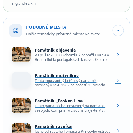
England
·
32 km
PODOBNÉ MIESTA
wallpaper
expand_more
Ďalšie tematicky príbuzné miesta vo svete
Pamätník objavenia
chevron_right
V apríli roku 1500 dorazila k pobrežiu Bahie v
Brazílii flotila portugalských karavel. O tri roky
neskôr ďalšia portugalská výprava postavila
malý…
Pamätník mučeníkov
chevron_right
Tento impozantný betónový pamätník,
otvorený v roku 1982 na počesť 20. výročia
brutálnej a krvavej vojny za nezávislosť
Alžírska, je svedectvom dlhého…
Pamätník „Broken Line“
chevron_right
Tento pamätník bol postavený na pamiatku
všetkých, ktorí prišli o život na trajekte MS
Estonia, keď sa potopil v roku 1994.
Potopenie…
Pamätník rovníka
chevron_right
Južne od Svätého Tomáša a Princovho ostrova