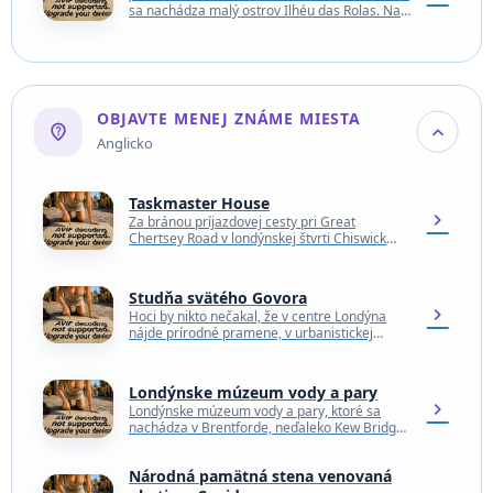
sa nachádza malý ostrov Ilhéu das Rolas. Na
tomto ostrovčeku sa nachádza pamätník
označujúci polohu…
OBJAVTE MENEJ ZNÁME MIESTA
not_listed_location
expand_more
Anglicko
Taskmaster House
chevron_right
Za bránou príjazdovej cesty pri Great
Chertsey Road v londýnskej štvrti Chiswick
stojí nenápadný domček, ktorý sa stal
významným miestom pre fanúšikov…
Studňa svätého Govora
chevron_right
Hoci by nikto nečakal, že v centre Londýna
nájde prírodné pramene, v urbanistickej
krajine sa nachádza niekoľko takýchto
zdrojov. Jeden z nich…
Londýnske múzeum vody a pary
chevron_right
Londýnske múzeum vody a pary, ktoré sa
nachádza v Brentforde, neďaleko Kew Bridge,
predstavuje históriu vývoja vodovodov a
kanalizácie v Londýne. Samotné…
Národná pamätná stena venovaná