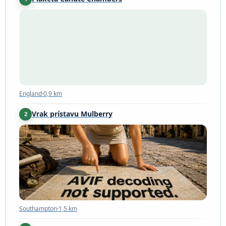
England
·
0,9 km
England
·
0,9 km
Vrak prístavu Mulberry
2
Southampton
·
1,5 km
Southampton
·
1,5 km