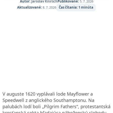
Autor:
Jaroslav Knirsch
Publikované:
5. 7. 2026
Aktualizované:
8. 7. 2026
Čas čítania:
1 minúta
V auguste 1620 vyplávali lode Mayflower a
Speedwell z anglického Southamptonu. Na
palubách lodí boli „Pilgrim Fathers“, protestantská
kresťanská sekta hľadajúca náboženskú slobodu.