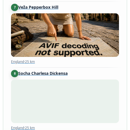
Veža Pepperbox Hill
7
England
·
25 km
England
·
25 km
Socha Charlesa Dickensa
8
England
·
25 km
England
·
25 km