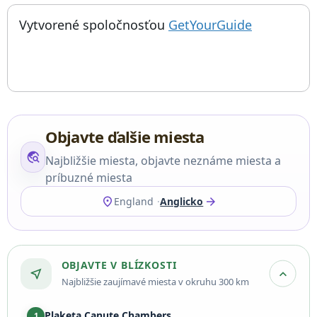
; otvorí sa
Things to do near Pamätník Pilgrim Fathers, Mayflower Pilgrims
Vytvorené spoločnosťou
GetYourGuide
Objavte ďalšie miesta
travel_explore
Najbližšie miesta, objavte neznáme miesta a
príbuzné miesta
location_on
arrow_forward
England
Anglicko
OBJAVTE V BLÍZKOSTI
near_me
expand_more
Najbližšie zaujímavé miesta v okruhu 300 km
Plaketa Canute Chambers
1