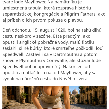
tvare lode Mayflower. Na pamätníku je
umiestnená tabuľa, ktorá rozpráva históriu
separatistickej kongregácie a Pilgrim Fathers, ako
aj príbeh o ich prvom pokuse o plavbu.
Deň odchodu, 15. august 1620, bol na takú dlhú
cestu neskoro v sezóne. Ešte predtým, ako
opustili anglické pobrežné vody, malú flotilu
zasiahli silné búrky, ktoré smrteľne poškodili loď
Speedwell. Zastavili sa v Dartmouthu a potom
znovu v Plymouthu v Cornwalle, ale stožiar lode
Speedwell bol neopraviteľný. Nakoniec loď
opustili a natlačili sa na loď Mayflower, aby sa
vydali na náročnú cestu do Nového sveta.