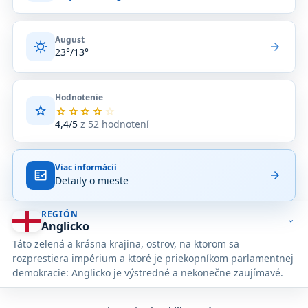
August
sunny
arrow_forward
23°/13°
Hodnotenie
star
Priemerné
star
star
star
star
star
hodnotenie
4,4/5
z 52 hodnotení
4,4
z
5
Viac informácií
na
fact_check
arrow_forward
Detaily o mieste
základe
52
hodnotení
REGIÓN
na
expand_more
Anglicko
Google
Táto zelená a krásna krajina, ostrov, na ktorom sa
Maps.
rozprestiera impérium a ktoré je priekopníkom parlamentnej
demokracie: Anglicko je výstredné a nekonečne zaujímavé.