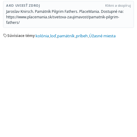
AKO UVIESŤ ZDROJ
Klikni a skopíruj
Jaroslav Knirsch. Pamätník Pilgrim Fathers. PlaceMania. Dostupné na:
https://www.placemania.sk/svetova-zaujimavost/pamatnik-pilgrim-
fathers/
sell
Súvisiace témy
kolónia
loď
pamätník
príbeh
Úžasné miesta