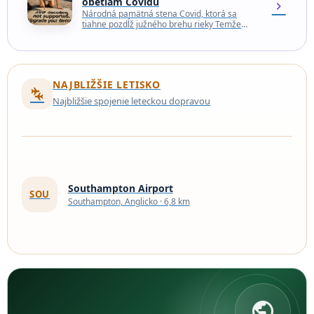
obetiam Covidu
chevron_right
Národná pamätná stena Covid, ktorá sa
tiahne pozdĺž južného brehu rieky Temže
naproti Westminsterskému palácu, je
pôsobivým pamätníkom hlbokej straty, ktorú
Spojené…
NAJBLIŽŠIE LETISKO
connecting_airports
Najbližšie spojenie leteckou dopravou
Southampton Airport
SOU
Southampton, Anglicko · 6,8 km
public