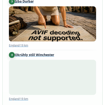
Izba Durbar
3
England
·
19 km
England
·
19 km
Okrúhly stôl Winchester
4
England
·
19 km
England
·
19 km