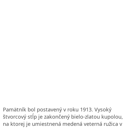
Pamätník bol postavený v roku 1913. Vysoký
štvorcový stĺp je zakončený bielo-zlatou kupolou,
na ktorej je umiestnená medená veterná ružica v