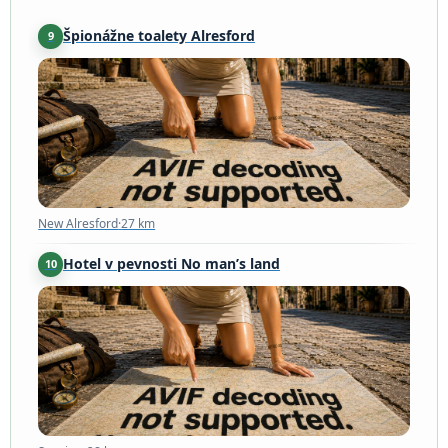
Špionážne toalety Alresford
9
New Alresford
·
27 km
New Alresford
·
27 km
Hotel v pevnosti No man’s land
10
Seaview
·
28 km