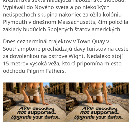
Vyplávali do Nového sveta a po niekoľkých
neúspechoch skupina nakoniec založila kolóniu
Plymouth v dnešnom Massachusetts, čím položila
základy budúcich Spojených štátov amerických.
Dnes cez terminál trajektov v Town Quay v
Southamptone prechádzajú davy turistov na ceste
za dovolenkou na ostrove Wight. Neďaleko stojí
15 metrov vysoká veža, ktorá pripomína miesto
odchodu Pilgrim Fathers.