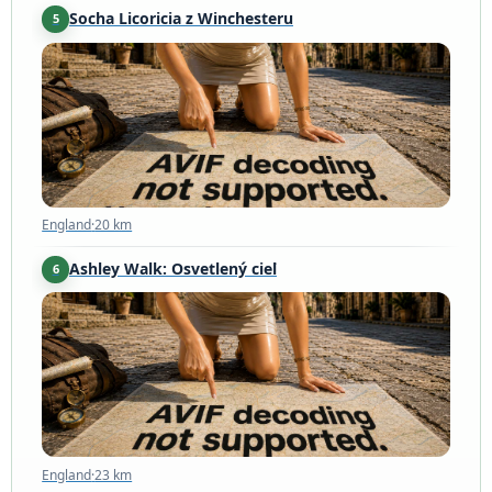
Socha Licoricia z Winchesteru
5
England
·
20 km
England
·
20 km
Ashley Walk: Osvetlený cieľ
6
England
·
23 km
England
·
23 km