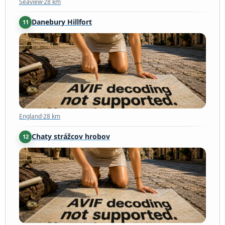
Seaview
·
28 km
Danebury Hillfort
11
England
·
28 km
England
·
28 km
Chaty strážcov hrobov
12
England
·
32 km