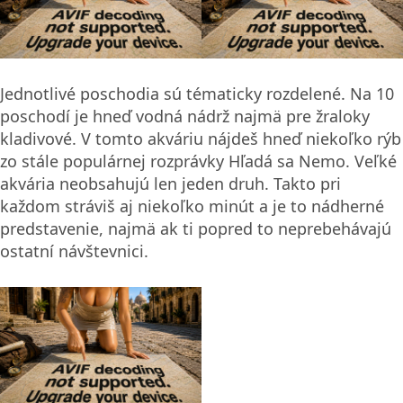
Jednotlivé poschodia sú tématicky rozdelené. Na 10
poschodí je hneď vodná nádrž najmä pre žraloky
kladivové. V tomto akváriu nájdeš hneď niekoľko rýb
zo stále populárnej rozprávky Hľadá sa Nemo. Veľké
akvária neobsahujú len jeden druh. Takto pri
každom stráviš aj niekoľko minút a je to nádherné
predstavenie, najmä ak ti popred to neprebehávajú
ostatní návštevnici.