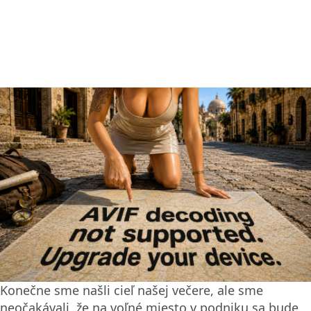
Konečne sme našli cieľ našej večere, ale sme
neočakávali, že na voľné miesto v podniku sa bude