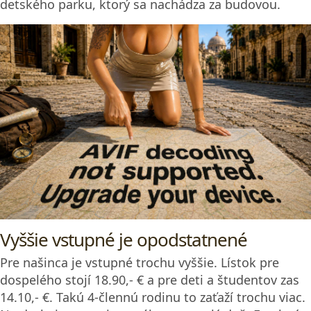
detského parku, ktorý sa nachádza za budovou.
Vyššie vstupné je opodstatnené
Pre našinca je vstupné trochu vyššie. Lístok pre
dospelého stojí 18.90,- € a pre deti a študentov zas
14.10,- €. Takú 4-člennú rodinu to zaťaží trochu viac.