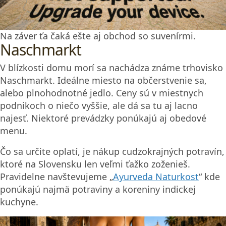
Na záver ťa čaká ešte aj obchod so suvenírmi.
Naschmarkt
V blízkosti domu morí sa nachádza známe trhovisko
Naschmarkt. Ideálne miesto na občerstvenie sa,
alebo plnohodnotné jedlo. Ceny sú v miestnych
podnikoch o niečo vyššie, ale dá sa tu aj lacno
najesť. Niektoré prevádzky ponúkajú aj obedové
menu.
Čo sa určite oplatí, je nákup cudzokrajných potravín,
ktoré na Slovensku len veľmi ťažko zoženieš.
Pravidelne navštevujeme „
Ayurveda Naturkost
“ kde
ponúkajú najmä potraviny a koreniny indickej
kuchyne.