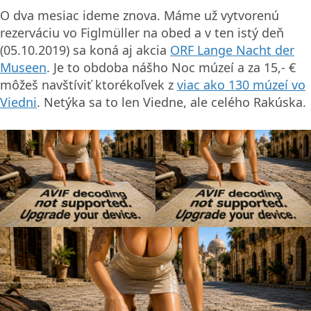
O dva mesiac ideme znova. Máme už vytvorenú
rezerváciu vo Figlmüller na obed a v ten istý deň
(05.10.2019) sa koná aj akcia
ORF Lange Nacht der
Museen
. Je to obdoba nášho Noc múzeí a za 15,- €
môžeš navštíviť ktorékoľvek z
viac ako 130 múzeí vo
Viedni
. Netýka sa to len Viedne, ale celého Rakúska.