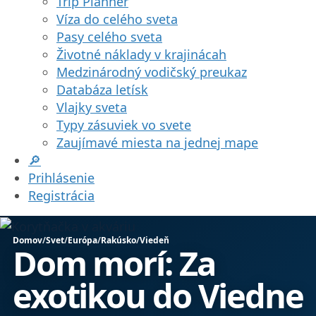
Trip Planner
Víza do celého sveta
Pasy celého sveta
Životné náklady v krajinácah
Medzinárodný vodičský preukaz
Databáza letísk
Vlajky sveta
Typy zásuviek vo svete
Zaujímavé miesta na jednej mape
🔎
Prihlásenie
Registrácia
Domov
/
Svet
/
Európa
/
Rakúsko
/
Viedeň
Dom morí: Za
exotikou do Viedne