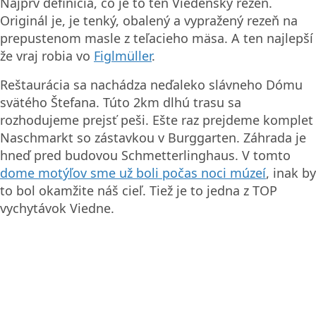
Najprv definícia, čo je to ten Viedenský rezeň.
Originál je, je tenký, obalený a vypražený rezeň na
prepustenom masle z teľacieho mäsa. A ten najlepší
že vraj robia vo
Figlmüller
.
Reštaurácia sa nachádza neďaleko slávneho Dómu
svätého Štefana. Túto 2km dlhú trasu sa
rozhodujeme prejsť peši. Ešte raz prejdeme komplet
Naschmarkt so zástavkou v Burggarten. Záhrada je
hneď pred budovou Schmetterlinghaus. V tomto
dome motýľov sme už boli počas noci múzeí
, inak by
to bol okamžite náš cieľ. Tiež je to jedna z TOP
vychytávok Viedne.