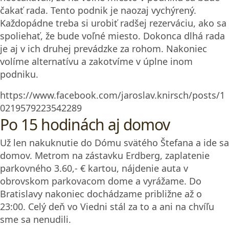
čakať rada. Tento podnik je naozaj vychýrený.
Každopádne treba si urobiť radšej rezerváciu, ako sa
spoliehať, že bude voľné miesto. Dokonca dlhá rada
je aj v ich druhej prevádzke za rohom. Nakoniec
volíme alternatívu a zakotvíme v úplne inom
podniku.
https://www.facebook.com/jaroslav.knirsch/posts/1
0219579223542289
Po 15 hodinách aj domov
Už len nakuknutie do Dómu svätého Štefana a ide sa
domov. Metrom na zástavku Erdberg, zaplatenie
parkovného 3.60,- € kartou, nájdenie auta v
obrovskom parkovacom dome a vyrážame. Do
Bratislavy nakoniec dochádzame približne až o
23:00. Celý deň vo Viedni stál za to a ani na chvíľu
sme sa nenudili.