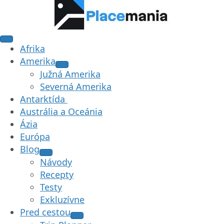
Afrika
Amerika
Južná Amerika
Severná Amerika
Antarktída
Austrália a Oceánia
Ázia
Európa
Blog
Návody
Recepty
Testy
Exkluzívne
Pred cestou