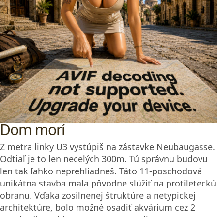
Dom morí
Z metra linky U3 vystúpiš na zástavke Neubaugasse.
Odtiaľ je to len necelých 300m. Tú správnu budovu
len tak ľahko neprehliadneš. Táto 11-poschodová
unikátna stavba mala pôvodne slúžiť na protileteckú
obranu. Vďaka zosilnenej štruktúre a netypickej
architektúre, bolo možné osadiť akvárium cez 2