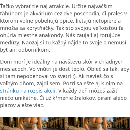
Ťažko vybrať tie naj atrakcie. Určite najväčším
ťahúnom je akvárium cez dve poschodia, či prales v
ktorom voľne pobehujú opice, lietajú netopiere a
množia sa korytňačky. Takisto svojou veľkosťou ťa
ohúria miestne anakondy. Nás zaujali aj rotujúce
medúzy. Naozaj si tu každý nájde to svoje a nemusí
byť ani odborníkom.
Dom morí je ideálny na návštevu skôr v chladných
mesiacoch. Vo vnútri je dosť teplo. Obleč sa tak, aby
si tam nepobehoval vo svetri :). Ak nevieš čo s
voľným dňom, zájdi sem. Pozri sa ešte aj k nim na
stránku na rozpis akcií
. V každý deň môžeš zažiť
niečo unikátne. Či už kŕmenie žralokov, piraní alebo
plazov a ešte viac.