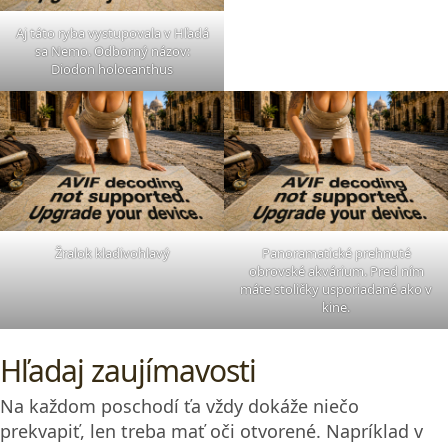
Aj táto ryba vystupovala v Hľadá
sa Nemo. Odborný názov:
Diodon holocanthus
Žralok kladivohlavý
Panoramatické prehnuté
obrovské akvárium. Pred ním
máte stoličky usporiadané ako v
kine.
Hľadaj zaujímavosti
Na každom poschodí ťa vždy dokáže niečo
prekvapiť, len treba mať oči otvorené. Napríklad v