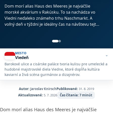
Dom morí alias Haus des Meeres je najväčšie
morské akvárium v Rakúsku. To sa nachádza vo
Viedni neďaleko známeho trhu Naschmarkt. A
voľný deň v týždni je ideálny čas na návštevu tejto
exotiky.
MESTO
expand_more
Viedeň
Barokové ulice a cisárske paláce tvoria kulisu pre umelecké a
hudobné majstrovské diela Viedne, ktoré dopĺňa kultúra
kaviarní a živá scéna gurmánov a dizajnérov.
Autor:
Jaroslav Knirsch
Publikované:
31. 8. 2019
Aktualizované:
5. 7. 2026
Čas čítania:
7 minút
Dom morí alias Haus des Meeres je najväčšie