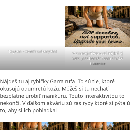
To je on – Svietiaci škorpión!
V tmavej miestnosti nájdeš aj
tieto „nádherné“ 15cm africké
húsenice
Nájdeš tu aj rybičky Garra rufa. To sú tie, ktoré
okusujú odumretú kožu. Môžeš si tu nechať
bezplatne urobiť manikúru. Touto interaktivitou to
nekončí. V ďalšom akváriu sú zas ryby ktoré si pýtajú
to, aby si ich pohladkal.