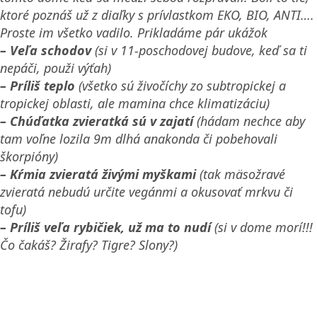
ktoré poznáš už z diaľky s prívlastkom EKO, BIO, ANTI….
Proste im všetko vadilo. Prikladáme pár ukážok
– Veľa schodov
(si v 11-poschodovej budove, keď sa ti
nepáči, použi výťah)
– Príliš teplo
(všetko sú živočíchy zo subtropickej a
tropickej oblasti, ale mamina chce klimatizáciu)
– Chúďatka zvieratká sú v zajatí
(hádam nechce aby
tam voľne lozila 9m dlhá anakonda či pobehovali
škorpióny)
– Kŕmia zvieratá živými myškami
(tak mäsožravé
zvieratá nebudú určite vegánmi a okusovať mrkvu či
tofu)
– Príliš veľa rybičiek, už ma to nudí
(si v dome morí!!!
Čo čakáš? Žirafy? Tigre? Slony?)