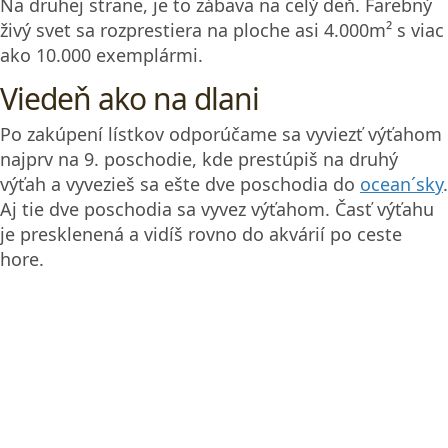
Na druhej strane, je to zábava na celý deň. Farebný
živý svet sa rozprestiera na ploche asi 4.000m² s viac
ako 10.000 exemplármi.
Viedeň ako na dlani
Po zakúpení lístkov odporúčame sa vyviezť výťahom
najprv na 9. poschodie, kde prestúpiš na druhý
výťah a vyvezieš sa ešte dve poschodia do
ocean´sky
.
Aj tie dve poschodia sa vyvez výťahom. Časť výťahu
je presklenená a vidíš rovno do akvárií po ceste
hore.