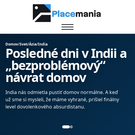
Domov
/
Svet
/
Ázia
/
India
Posledné dni v Indii a
„bezproblémový“
návrat domov
India nás odmietla pustiť domov normálne. A keď
už sme si mysleli, že máme vyhrané, prišiel finálny
level dovolenkového absurdistanu.