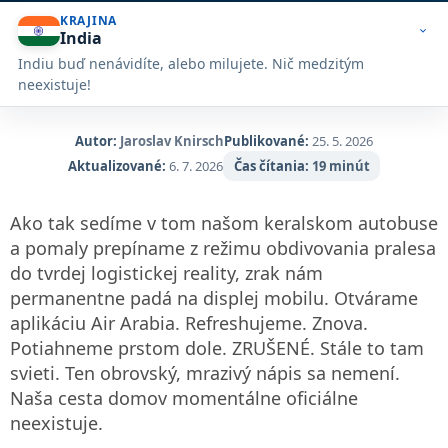
KRAJINA
expand_more
India
Indiu buď nenávidíte, alebo milujete. Nič medzitým
neexistuje!
Autor:
Jaroslav Knirsch
Publikované:
25. 5. 2026
Aktualizované:
6. 7. 2026
Čas čítania:
19 minút
Ako tak sedíme v tom našom keralskom autobuse
a pomaly prepíname z režimu obdivovania pralesa
do tvrdej logistickej reality, zrak nám
permanentne padá na displej mobilu. Otvárame
aplikáciu Air Arabia. Refreshujeme. Znova.
Potiahneme prstom dole. ZRUŠENÉ. Stále to tam
svieti. Ten obrovský, mrazivý nápis sa nemení.
Naša cesta domov momentálne oficiálne
neexistuje.