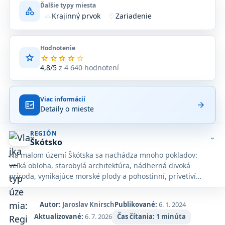
Ďalšie typy miesta
category
Krajinný prvok
Zariadenie
terrain
location_on
Hodnotenie
star
Priemerné
star
star
star
star
star
hodnotenie
4,8/5
z 4 640 hodnotení
4,8
z
5
Viac informácií
na
fact_check
arrow_forward
Detaily o mieste
základe
4 640
hodnotení
REGIÓN
na
expand_more
Škótsko
Google
Na malom území Škótska sa nachádza mnoho pokladov:
Maps.
veľká obloha, starobylá architektúra, nádherná divoká
príroda, vynikajúce morské plody a pohostinní, prívetiví
ľudia.
Autor:
Jaroslav Knirsch
Publikované:
6. 1. 2024
Aktualizované:
6. 7. 2026
Čas čítania:
1 minúta