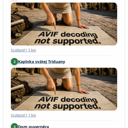
Scotland
·
1,5 km
Scotland
·
1,5 km
Kaplnka svätej Triduany
2
Scotland
·
1,7 km
Scotland
·
1,7 km
Dom guvernéra
3