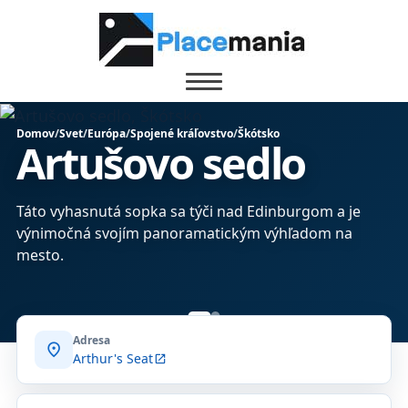
Domov
/
Svet
/
Európa
/
Spojené kráľovstvo
/
Škótsko
Artušovo sedlo
Táto vyhasnutá sopka sa týči nad Edinburgom a je
výnimočná svojím panoramatickým výhľadom na
mesto.
Adresa
location_on
Arthur's Seat
open_in_new