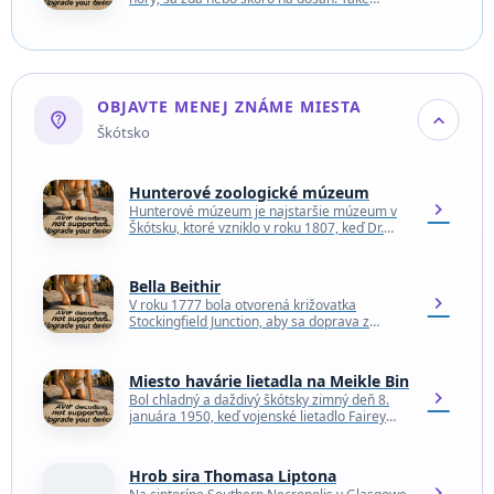
množstvo hviezd, ktorých hustota na
atramentovo čiernej…
OBJAVTE MENEJ ZNÁME MIESTA
not_listed_location
expand_more
Škótsko
Hunterové zoologické múzeum
chevron_right
Hunterové múzeum je najstaršie múzeum v
Škótsku, ktoré vzniklo v roku 1807, keď Dr.
William Hunter odkázal svoju zbierku
univerzite. Hoci bola…
Bella Beithir
chevron_right
V roku 1777 bola otvorená križovatka
Stockingfield Junction, aby sa doprava z
kanála Forth and Clyde mohla dostať do
centra Glasgowa. Zatvorená…
Miesto havárie lietadla na Meikle Bin
chevron_right
Bol chladný a daždivý škótsky zimný deň 8.
januára 1950, keď vojenské lietadlo Fairey
Firefly FR Mk stratilo kontakt so základňou
kvôli…
Hrob sira Thomasa Liptona
chevron_right