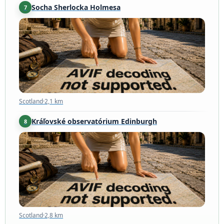
Socha Sherlocka Holmesa
7
Scotland
·
2,1 km
Scotland
·
2,1 km
Kráľovské observatórium Edinburgh
8
Scotland
·
2,8 km
Scotland
·
2,8 km