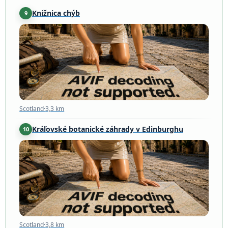
Knižnica chýb
9
Scotland
·
3,3 km
Scotland
·
3,3 km
Kráľovské botanické záhrady v Edinburghu
10
Scotland
·
3,8 km
Scotland
·
3,8 km