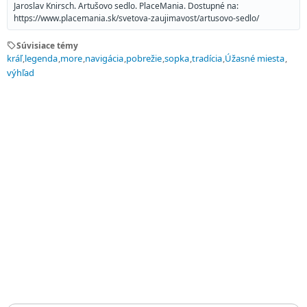
Jaroslav Knirsch. Artušovo sedlo. PlaceMania. Dostupné na:
https://www.placemania.sk/svetova-zaujimavost/artusovo-sedlo/
sell
Súvisiace témy
kráľ
legenda
more
navigácia
pobrežie
sopka
tradícia
Úžasné miesta
výhľad