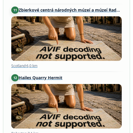
Zbierkové centrá národných múzeí a múzeí Rady Európy
11
Scotland
·
6,0 km
Scotland
·
6,0 km
Hailes Quarry Hermit
12
Baberton
·
7,1 km