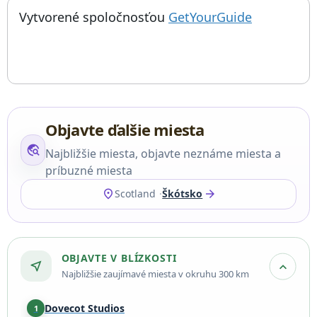
; otvorí sa
Things to do near Artušovo sedlo, Arthur's Seat, Arthur Seat, V
Vytvorené spoločnosťou
GetYourGuide
Objavte ďalšie miesta
travel_explore
Najbližšie miesta, objavte neznáme miesta a
príbuzné miesta
location_on
arrow_forward
Scotland
Škótsko
OBJAVTE V BLÍZKOSTI
near_me
expand_more
Najbližšie zaujímavé miesta v okruhu 300 km
Dovecot Studios
1