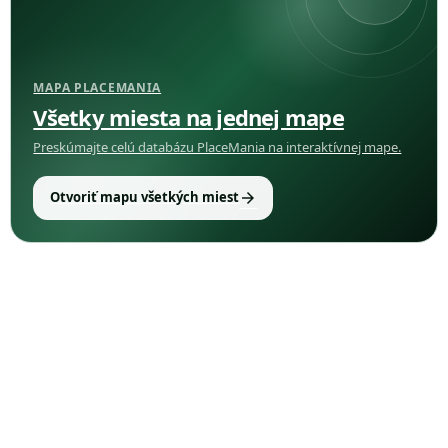
MAPA PLACEMANIA
Všetky miesta na jednej mape
Preskúmajte celú databázu PlaceMania na interaktívnej mape.
arrow_forward
Otvoriť mapu všetkých miest