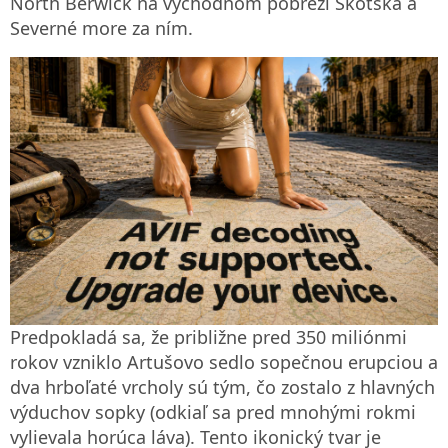
North Berwick na východnom pobreží Škótska a
Severné more za ním.
Predpokladá sa, že približne pred 350 miliónmi
rokov vzniklo Artušovo sedlo sopečnou erupciou a
dva hrboľaté vrcholy sú tým, čo zostalo z hlavných
výduchov sopky (odkiaľ sa pred mnohými rokmi
vylievala horúca láva). Tento ikonický tvar je