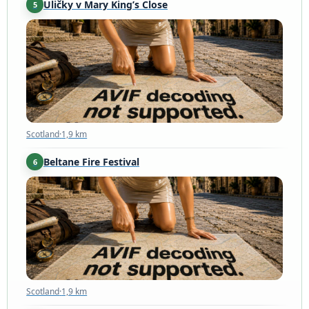
Uličky v Mary King’s Close
5
Scotland
·
1,9 km
Scotland
·
1,9 km
Beltane Fire Festival
6
Scotland
·
1,9 km
Scotland
·
1,9 km