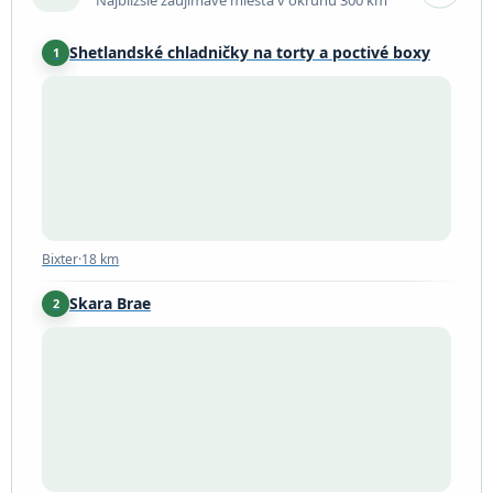
Shetlandské chladničky na torty a poctivé boxy
1
Bixter
·
18 km
Bixter
·
18 km
Skara Brae
2
Sandwick
·
170 km