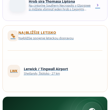
Hrob sira Thomasa Liptona
chevron_right
Na cintoríne Southern Necropolis v Glasgowe
si môžete všimnúť jeden hrob s čajovými
vrecúškami. Jedná sa o poctu Sirovi
Thomasovi Liptonovi, jednej…
NAJBLIŽŠIE LETISKO
connecting_airports
Najbližšie spojenie leteckou dopravou
Lerwick / Tingwall Airport
LWK
Shetlandy, Škótsko · 27 km