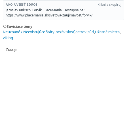
AKO UVIESŤ ZDROJ
Klikni a skopíruj
Jaroslav Knirsch. Forvik. PlaceMania. Dostupné na:
https://www.placemania.sk/svetova-zaujimavost/forvik/
sell
Súvisiace témy
Neuznané / Neexistujúce štáty
nezávislosť
ostrov
súd
Úžasné miesta
viking
Zdroje