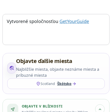
; otvorí sa
Things to do near Forvik, Forewick Holm, Ostrov, Prírodný útvar
Vytvorené spoločnosťou
GetYourGuide
Objavte ďalšie miesta
travel_explore
Najbližšie miesta, objavte neznáme miesta a
príbuzné miesta
location_on
arrow_forward
Scotland
Škótsko
OBJAVTE V BLÍZKOSTI
near_me
expand_more
Najbližšie zaujímavé miesta v okruhu 300 km