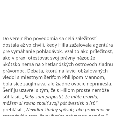
Do verejného povedomia sa celá záležitosť
dostala až vo chvíli, kedy Hilla zažalovala agentúra
pre vymáhanie pohľadávok. Vzal to ako príležitosť,
ako v praxi otestovať svoj právny názor, že
Škótsko nemá na Shetlandských ostrovoch žiadnu
právomoc. Debata, ktorú na lavici obžalovaných
viedol s miestnym šerifom Phillipom Mannom,
bola síce zaujímavá, ale žiadne ovocie nepriniesla.
Šerif ju uzavrel s tým, že s Hillom proste nemôže
súhlasiť.
„Keby som pripustil, že máte pravdu,
môžem si rovno zbaliť svoji päť švestiek a ísť.“
prehlásil.
„Nevidím žiadny spôsob, ako právomocne
rozhodnúť o tom, že tu žiadne právomoci nemám.“