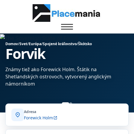
Domov
/
Svet
/
Európa
/
Spojené kráľovstvo
/
Škótsko
Forvik
Známy tiež ako Forewick Holm. Štátik na
Shetlandských ostrovoch, vytvorený anglickým
námorníkom
Adresa
location_on
Forewick Holm
open_in_new