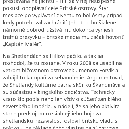
prestavaná na jachtu – Hill sa v nej neúspešne
pokúsil oboplávať cele Britské ostrovy. Štyri
mesiace po vyplávaní z Kentu to bol ôsmy prípad,
kedy potreboval zachrániť. Jeho trochu šialené
námorné dobrodružstvá mu dokonca vyniesli
trefnú prezývku – britské média mu začali hovoriť
„Kapitán Malér“.
Na Shetlandách sa Hillovi páčilo, a tak sa
rozhodol, že tu zostane. V roku 2008 sa usadil na
vetrom bičovanom ostrovčeku menom Forvik a
zahájil tu kampaň za sebaurčenie. Argumentoval,
že Shetlandy kultúrne patria skôr ku Škandinávii a
sú súčasťou vikingského dedičstva. Technicky
vzato šlo podľa neho len vždy o súčasť zaniklého
severského impéria. V nádejí, že sa jeho aktivita
stane predvojom rozsiahlejšieho boja za
shetlandskú nezávislosť, oslovil britskú vládu s
otázkou, na základe čoho vlastne na súostrovie