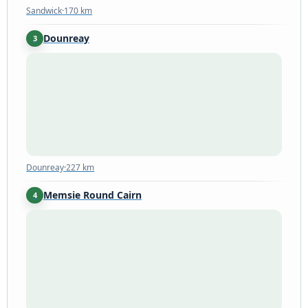
Sandwick
·
170 km
Dounreay
3
Dounreay
·
227 km
Dounreay
·
227 km
Memsie Round Cairn
4
Memsie
·
298 km