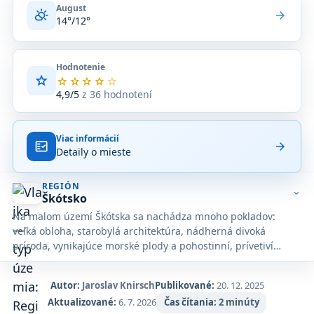
August
partly_cloudy_day
arrow_forward
14°/12°
Hodnotenie
star
Priemerné
star
star
star
star
star
hodnotenie
4,9/5
z 36 hodnotení
4,9
z
5
Viac informácií
na
fact_check
arrow_forward
Detaily o mieste
základe
36
hodnotení
REGIÓN
na
expand_more
Škótsko
Google
Na malom území Škótska sa nachádza mnoho pokladov:
Maps.
veľká obloha, starobylá architektúra, nádherná divoká
príroda, vynikajúce morské plody a pohostinní, prívetiví
ľudia.
Autor:
Jaroslav Knirsch
Publikované:
20. 12. 2025
Aktualizované:
6. 7. 2026
Čas čítania:
2 minúty