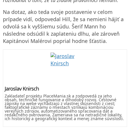
Na dotaz, ako teda svoje postavenie v celom
prípade vidí, odpovedal Hill, že sa nemieni hájiť a
odvolá sa k vyššiemu súdu. Šerif Mann ho
následne odsúdil k zaplateniu dlhu, ale zároveň
Kapitánovi Malérovi poprial hodne šťastia.
Jaroslav Knirsch
Zakladateľ projektu PlaceMania.sk a zodpovedá za jeho
obsah, technické fungovanie a dlhodobý rozvoj. Cestovné
zápisky na webe vychádzajú z vlastnej skúsenosti z ciest;
faktografické záznamy o miestach vznikajú kombináciou
verejných zdrojov, automatizovaného spracovania dát a
redakčného overovania. Zameriava sa na netradičné lokality,
ich historický a geografický kontext a menej známe súvislosti.