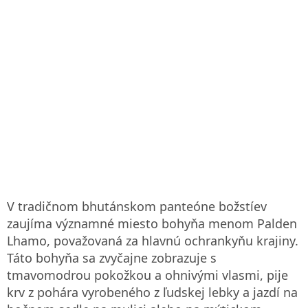
V tradičnom bhutánskom panteóne božstíev
zaujíma významné miesto bohyňa menom Palden
Lhamo, považovaná za hlavnú ochrankyňu krajiny.
Táto bohyňa sa zvyčajne zobrazuje s
tmavomodrou pokožkou a ohnivými vlasmi, pije
krv z pohára vyrobeného z ľudskej lebky a jazdí na