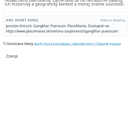
redakčného overovania. Zameriava sa na netradičné lokality,
ich historický a geografický kontext a menej známe súvislosti.
AKO UVIESŤ ZDROJ
Klikni a skopíruj
Jaroslav Knirsch. Gangkhar Puensum. PlaceMania. Dostupné na:
https://www.placemania.sk/svetova-zaujimavost/gangkhar-puensum/
sell
Súvisiace témy
duch
hora
horolezec
náboženstvo
Úžasné miesta
Zdroje