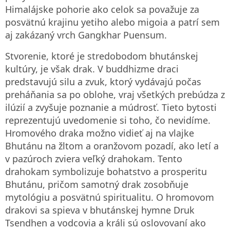
Himalájske pohorie ako celok sa považuje za
posvätnú krajinu yetiho alebo migoia a patrí sem
aj zakázaný vrch Gangkhar Puensum.
Stvorenie, ktoré je stredobodom bhutánskej
kultúry, je však drak. V buddhizme draci
predstavujú silu a zvuk, ktorý vydávajú počas
preháňania sa po oblohe, vraj všetkých prebúdza z
ilúzií a zvyšuje poznanie a múdrosť. Tieto bytosti
reprezentujú uvedomenie si toho, čo nevidíme.
Hromového draka možno vidieť aj na vlajke
Bhutánu na žltom a oranžovom pozadí, ako letí a
v pazúroch zviera veľký drahokam. Tento
drahokam symbolizuje bohatstvo a prosperitu
Bhutánu, pričom samotný drak zosobňuje
mytológiu a posvätnú spiritualitu. O hromovom
drakovi sa spieva v bhutánskej hymne Druk
Tsendhen a vodcovia a králi sú oslovovaní ako