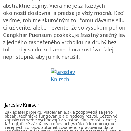
abstraktné pojmy. Viera nie je za každých
okolností doslovná, a predsa je vždy mocná. Keď
veríme, robíme skutočným to, čomu dávame silu.
Či už veríte, alebo neveríte, že vo vysokom pohorí
Gangkhar Puensum poskakuje šťastný snežný lev
z jedného zasneženého vrcholku na druhý bez
toho, aby sa dotkol zeme, hora zostáva ďalej
neprístupná, aby ju nik nerušil.
Jaroslav Knirsch
Zakladateľ projektu PlaceMania.sk a zodpovedá za jeho
obsah, technické fungovanie a dlhodobý rozvoj. Cestovné
zápisky na webe vychádzajú z vlastnej skúsenosti z ciest;
faktografické záznamy o miestach vznikajú kombináciou
verejných zdrojov, automatizovaného spracovania dát a