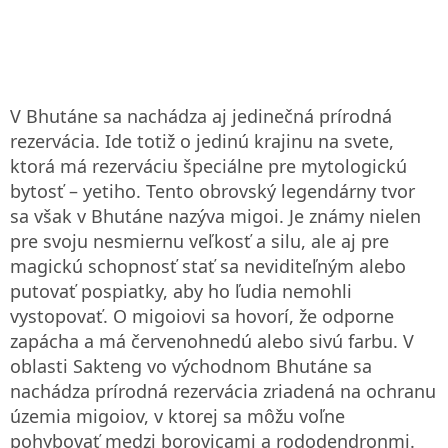
V Bhutáne sa nachádza aj jedinečná prírodná
rezervácia. Ide totiž o jedinú krajinu na svete,
ktorá má rezerváciu špeciálne pre mytologickú
bytosť – yetiho. Tento obrovský legendárny tvor
sa však v Bhutáne nazýva migoi. Je známy nielen
pre svoju nesmiernu veľkosť a silu, ale aj pre
magickú schopnosť stať sa neviditeľným alebo
putovať pospiatky, aby ho ľudia nemohli
vystopovať. O migoiovi sa hovorí, že odporne
zapácha a má červenohnedú alebo sivú farbu. V
oblasti Sakteng vo východnom Bhutáne sa
nachádza prírodná rezervácia zriadená na ochranu
územia migoiov, v ktorej sa môžu voľne
pohybovať medzi borovicami a rododendronmi.