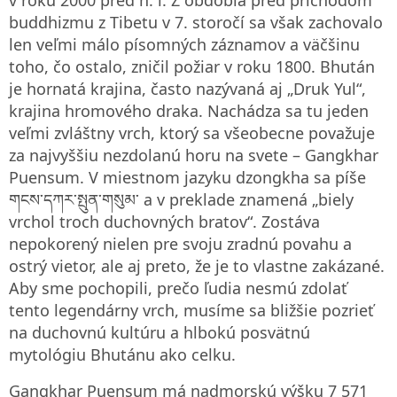
buddhizmu z Tibetu v 7. storočí sa však zachovalo
len veľmi málo písomných záznamov a väčšinu
toho, čo ostalo, zničil požiar v roku 1800. Bhután
je hornatá krajina, často nazývaná aj „Druk Yul“,
krajina hromového draka. Nachádza sa tu jeden
veľmi zvláštny vrch, ktorý sa všeobecne považuje
za najvyššiu nezdolanú horu na svete – Gangkhar
Puensum. V miestnom jazyku dzongkha sa píše
གངས་དཀར་སྤུན་གསུམ་ a v preklade znamená „biely
vrchol troch duchovných bratov“. Zostáva
nepokorený nielen pre svoju zradnú povahu a
ostrý vietor, ale aj preto, že je to vlastne zakázané.
Aby sme pochopili, prečo ľudia nesmú zdolať
tento legendárny vrch, musíme sa bližšie pozrieť
na duchovnú kultúru a hlbokú posvätnú
mytológiu Bhutánu ako celku.
Gangkhar Puensum má nadmorskú výšku 7 571