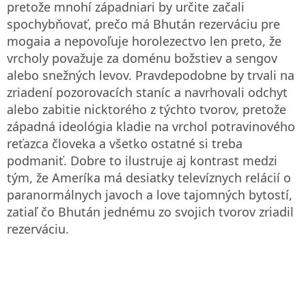
pretože mnohí západniari by určite začali
spochybňovať, prečo má Bhután rezerváciu pre
mogaia a nepovoľuje horolezectvo len preto, že
vrcholy považuje za doménu božstiev a sengov
alebo snežných levov. Pravdepodobne by trvali na
zriadení pozorovacích staníc a navrhovali odchyt
alebo zabitie nicktorého z týchto tvorov, pretože
západná ideológia kladie na vrchol potravinového
reťazca človeka a všetko ostatné si treba
podmaniť. Dobre to ilustruje aj kontrast medzi
tým, že Ameríka má desiatky televíznych relácií o
paranormálnych javoch a love tajomných bytostí,
zatiaľ čo Bhután jednému zo svojich tvorov zriadil
rezerváciu.