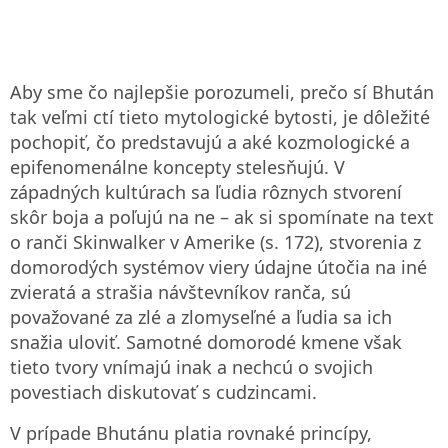
Aby sme čo najlepšie porozumeli, prečo sí Bhután
tak veľmi ctí tieto mytologické bytosti, je dôležité
pochopiť, čo predstavujú a aké kozmologické a
epifenomenálne koncepty stelesňujú. V
západných kultúrach sa ľudia rôznych stvorení
skôr boja a poľujú na ne – ak si spomínate na text
o ranči Skinwalker v Amerike (s. 172), stvorenia z
domorodých systémov viery údajne útočia na iné
zvieratá a strašia návštevníkov ranča, sú
považované za zlé a zlomyseľné a ľudia sa ich
snažia uloviť. Samotné domorodé kmene však
tieto tvory vnímajú inak a nechcú o svojich
povestiach diskutovať s cudzincami.
V prípade Bhutánu platia rovnaké princípy,