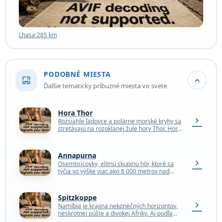
Lhasa
·
285 km
PODOBNÉ MIESTA
wallpaper
expand_more
Ďalšie tematicky príbuzné miesta vo svete
Hora Thor
chevron_right
Rozsiahle ľadovce a polárne morské kryhy sa
stretávajú na rozoklanej žule hory Thor. Hora
s nadmorskou výškou 1 675 m sa nachádza…
Annapurna
chevron_right
Osemtisícovky, elitnú skupinu hôr, ktoré sa
týčia vo výške viac ako 8 000 metrov nad
morom, tvorí 14 samostatných vrcholov v
Himalájach…
Spitzkoppe
chevron_right
Namíbia je krajina nekonečných horizontov,
neskrotnej púšte a divokej Afriky. Aj podľa
geologických štandardov je to starobylá