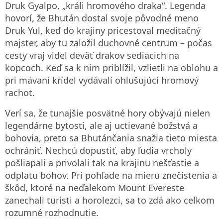
Druk Gyalpo, „králi hromového draka“. Legenda
hovorí, že Bhután dostal svoje pôvodné meno
Druk Yul, keď do krajiny pricestoval meditačný
majster, aby tu založil duchovné centrum – počas
cesty vraj videl deväť drakov sediacich na
kopcoch. Keď sa k nim priblížil, vzlietli na oblohu a
pri mávaní krídel vydávalí ohlušujúci hromový
rachot.
Verí sa, že tunajšie posvätné hory obývajú nielen
legendárne bytosti, ale aj uctievané božstvá a
bohovia, preto sa Bhutánčania snažia tieto miesta
ochrániť. Nechcú dopustiť, aby ľudia vrcholy
pošliapali a privolali tak na krajinu nešťastie a
odplatu bohov. Pri pohľade na mieru znečistenia a
škôd, ktoré na neďalekom Mount Evereste
zanechali turisti a horolezci, sa to zdá ako celkom
rozumné rozhodnutie.