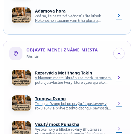
krajina. Smerom k západnému pobrežiu…
Adamova hora
chevron_right
Zdá sa, že cesta tvá večnosť. Ešte kúsok.
Nekonečné stúpanie vám trhá pľúca a
končatiny. Napriek tomu vás to v tme
osvetlenej…
OBJAVTE MENEJ ZNÁME MIESTA
not_listed_location
expand_more
Bhután
Rezervácia Motithang Takin
chevron_right
V hlavnom meste Bhutánu sa medzi stromami
potulujú zvláštne tvory, ktoré vyzerajú ako
Pižmoň severský. Kopytnaté zvieratá, ktoré
vyzerajú ako mix kráv…
Trongsa Dzong
chevron_right
Trongsa Dzong bol po prvýkrát postavený v
roku 1647 a práve z tohto dzongu (pevnosti)
vládli krajine prví dvaja bhutánski králi.
Stavba…
Visutý most Punakha
chevron_right
Vysoké hory a hlboké rokliny Bhutánu sa
priam núkajú na visuté mosty. Visutý most