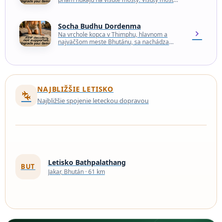
Punakha, ktorý vždy zdobia farebné
modlitebné vlajky, je…
Socha Budhu Dordenma
chevron_right
Na vrchole kopca v Thimphu, hlavnom a
najväčšom meste Bhutánu, sa nachádza
masívny zlatý Budha, ktorý sedí na vrchole
pozlátenej meditačnej sály.…
NAJBLIŽŠIE LETISKO
connecting_airports
Najbližšie spojenie leteckou dopravou
Letisko Bathpalathang
BUT
Jakar, Bhután · 61 km