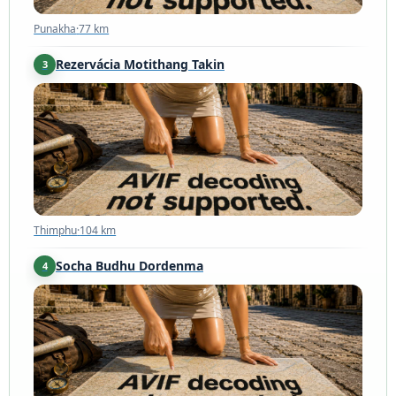
Punakha
·
77 km
Rezervácia Motithang Takin
3
Thimphu
·
104 km
Thimphu
·
104 km
Socha Budhu Dordenma
4
Thimphu
·
104 km