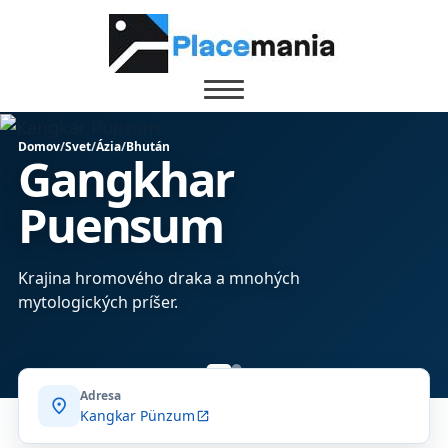
Domov
/
Svet
/
Ázia
/
Bhután
Gangkhar
Puensum
Krajina hromového draka a mnohých
mytologických príšer.
Adresa
location_on
Kangkar Pünzum
open_in_new