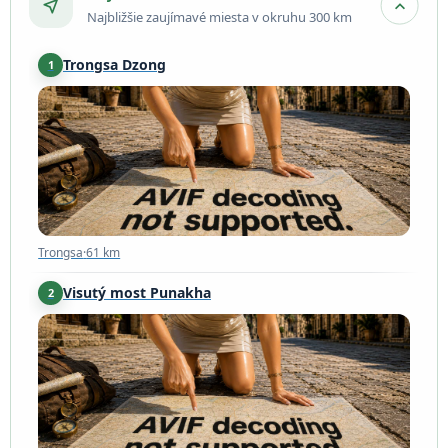
near_me
expand_more
Najbližšie zaujímavé miesta v okruhu 300 km
Trongsa Dzong
1
Trongsa
·
61 km
Trongsa
·
61 km
Visutý most Punakha
2
Punakha
·
77 km