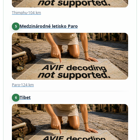
Thimphu
·
104 km
Medzinárodné letisko Paro
5
Paro
·
124 km
Paro
·
124 km
Tibet
6
Tibet
·
189 km