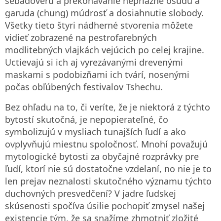
sebadôveru a prekonávanie nepriazne osudu a
garuda (chung) múdrosť a dosiahnutie slobody.
Všetky tieto štyri nádherné stvorenia môžete
vidieť zobrazené na pestrofarebných
modlitebných vlajkách vejúcich po celej krajine.
Uctievajú si ich aj vyrezávanými drevenými
maskami s podobizňami ich tvárí, nosenými
počas obľúbených festivalov Tshechu.
Bez ohľadu na to, či veríte, že je niektorá z týchto
bytostí skutočná, je nepopierateľné, čo
symbolizujú v mysliach tunajších ľudí a ako
ovplyvňujú miestnu spoločnosť. Mnohí považujú
mytologické bytosti za obyčajné rozprávky pre
ľudí, ktorí nie sú dostatočne vzdelaní, no nie je to
len prejav neznalosti skutočného významu týchto
duchovných presvedčení? V jadre ľudskej
skúsenosti spočíva úsilie pochopiť zmysel našej
existencie tým, že sa snažíme zhmotniť zložité