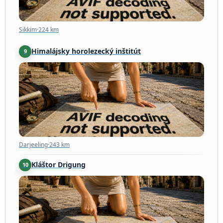
Sikkim
·
224 km
Himalájsky horolezecký inštitút
9
Darjeeling
·
243 km
Darjeeling
·
243 km
Kláštor Drigung
10
Lhasa
·
285 km