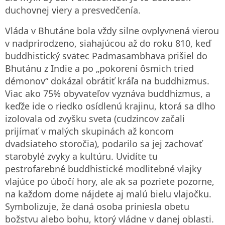
duchovnej viery a presvedčenía.
Vláda v Bhutáne bola vždy silne ovplyvnená vierou
v nadprirodzeno, siahajúcou až do roku 810, keď
buddhistický svätec Padmasambhava prišiel do
Bhutánu z Indie a po „pokorení ôsmich tried
démonov“ dokázal obrátiť kráľa na buddhizmus.
Viac ako 75% obyvateľov vyznáva buddhizmus, a
keďže ide o riedko osídlenú krajinu, ktorá sa dlho
izolovala od zvyšku sveta (cudzincov začali
prijímať v malých skupinách až koncom
dvadsiateho storočia), podarilo sa jej zachovať
starobylé zvyky a kultúru. Uvidíte tu
pestrofarebné buddhistické modlitebné vlajky
vlajúce po úbočí hory, ale ak sa pozriete pozorne,
na každom dome nájdete aj malú bielu vlajočku.
Symbolizuje, že daná osoba priniesla obetu
božstvu alebo bohu, ktorý vládne v danej oblasti.