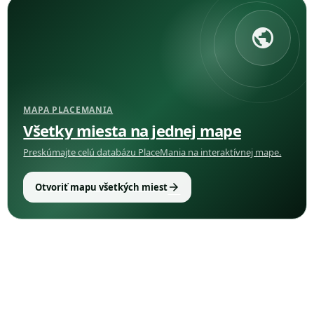
public
MAPA PLACEMANIA
Všetky miesta na jednej mape
Preskúmajte celú databázu PlaceMania na interaktívnej mape.
arrow_forward
Otvoriť mapu všetkých miest