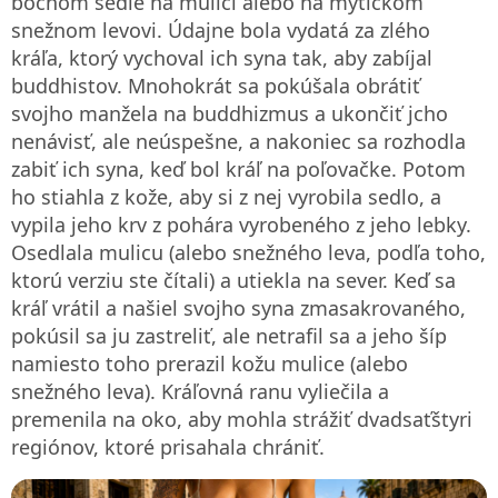
bočnom sedle na mulici alebo na mýtickom
snežnom levovi. Údajne bola vydatá za zlého
kráľa, ktorý vychoval ich syna tak, aby zabíjal
buddhistov. Mnohokrát sa pokúšala obrátiť
svojho manžela na buddhizmus a ukončiť jcho
nenávisť, ale neúspešne, a nakoniec sa rozhodla
zabiť ich syna, keď bol kráľ na poľovačke. Potom
ho stiahla z kože, aby si z nej vyrobila sedlo, a
vypila jeho krv z pohára vyrobeného z jeho lebky.
Osedlala mulicu (alebo snežného leva, podľa toho,
ktorú verziu ste čítali) a utiekla na sever. Keď sa
kráľ vrátil a našiel svojho syna zmasakrovaného,
pokúsil sa ju zastreliť, ale netrafil sa a jeho šíp
namiesto toho prerazil kožu mulice (alebo
snežného leva). Kráľovná ranu vyliečila a
premenila na oko, aby mohla strážiť dvadsaťštyri
regiónov, ktoré prisahala chrániť.