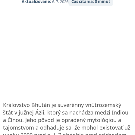
Aktualizované:
6. 7. 2026
Čas čítania:
8 minút
Kráľovstvo Bhután je suverénny vnútrozemský
štát v južnej Ázii, ktorý sa nachádza medzi Indiou
a Čínou. Jeho pôvod je opradený mytológiou a
tajomstvom a odhaduje sa, že mohol existovať už
v roku 2000 pred n. l. Z obdobia pred príchodom