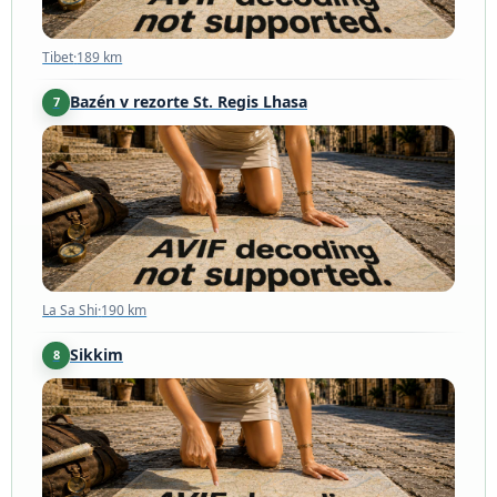
Tibet
·
189 km
Bazén v rezorte St. Regis Lhasa
7
La Sa Shi
·
190 km
La Sa Shi
·
190 km
Sikkim
8
Sikkim
·
224 km