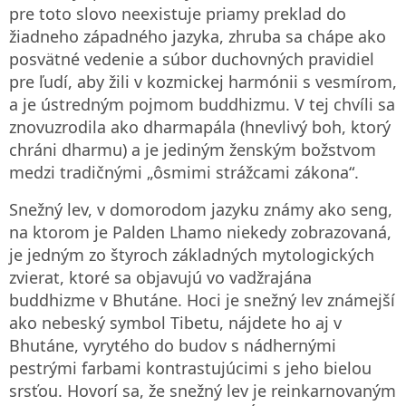
pre toto slovo neexistuje priamy preklad do
žiadneho západného jazyka, zhruba sa chápe ako
posvätné vedenie a súbor duchovných pravidiel
pre ľudí, aby žili v kozmickej harmónii s vesmírom,
a je ústredným pojmom buddhizmu. V tej chvíli sa
znovuzrodila ako dharmapála (hnevlivý boh, ktorý
chráni dharmu) a je jediným ženským božstvom
medzi tradičnými „ôsmimi strážcami zákona“.
Snežný lev, v domorodom jazyku známy ako seng,
na ktorom je Palden Lhamo niekedy zobrazovaná,
je jedným zo štyroch základných mytologických
zvierat, ktoré sa objavujú vo vadžrajána
buddhizme v Bhutáne. Hoci je snežný lev známejší
ako nebeský symbol Tibetu, nájdete ho aj v
Bhutáne, vyrytého do budov s nádhernými
pestrými farbami kontrastujúcimi s jeho bielou
srsťou. Hovorí sa, že snežný lev je reinkarnovaným