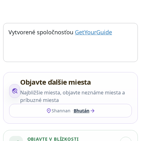
; otvorí sa
Things to do near Gangkhar Puensum, Kangkar Pünzum, Гангкх
Vytvorené spoločnosťou
GetYourGuide
Objavte ďalšie miesta
travel_explore
Najbližšie miesta, objavte neznáme miesta a
príbuzné miesta
location_on
arrow_forward
Shannan
Bhután
OBJAVTE V BLÍZKOSTI