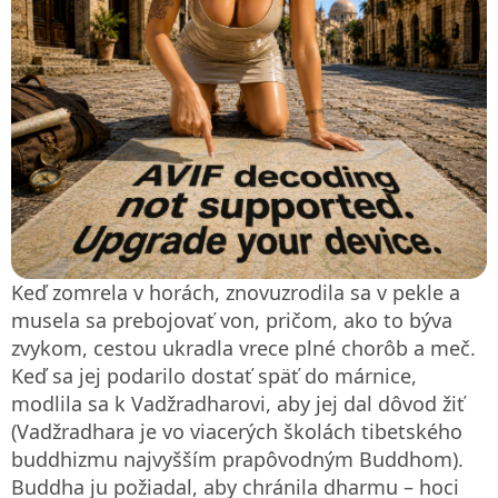
Keď zomrela v horách, znovuzrodila sa v pekle a
musela sa prebojovať von, pričom, ako to býva
zvykom, cestou ukradla vrece plné chorôb a meč.
Keď sa jej podarilo dostať späť do márnice,
modlila sa k Vadžradharovi, aby jej dal dôvod žiť
(Vadžradhara je vo viacerých školách tibetského
buddhizmu najvyšším prapôvodným Buddhom).
Buddha ju požiadal, aby chránila dharmu – hoci