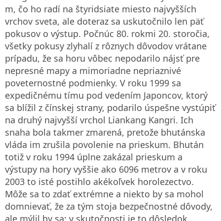
m, čo ho radí na štyridsiate miesto najvyšších
vrchov sveta, ale doteraz sa uskutočnilo len päť
pokusov o výstup. Počnúc 80. rokmi 20. storočia,
všetky pokusy zlyhalí z rôznych dôvodov vrátane
prípadu, že sa horu vôbec nepodarilo nájsť pre
nepresné mapy a mimoriadne nepriaznivé
poveternostné podmienky. V roku 1999 sa
expedičnému tímu pod vedením Japoncov, ktorý
sa blížil z čínskej strany, podarilo úspešne vystúpiť
na druhý najvyšší vrchol Liankang Kangri. Ich
snaha bola takmer zmarená, pretože bhutánska
vláda im zrušila povolenie na prieskum. Bhután
totiž v roku 1994 úplne zakázal prieskum a
výstupy na hory vyššie ako 6096 metrov a v roku
2003 to isté postihlo akékoľvek horolezectvo.
Môže sa to zdať extrémne a niekto by sa mohol
domnievať, že za tým stoja bezpečnostné dôvody,
ale mýlil by sa: v skutočnosti je to dôsledok