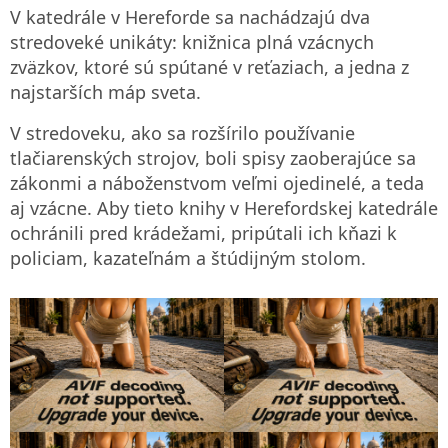
V katedrále v Hereforde sa nachádzajú dva
stredoveké unikáty: knižnica plná vzácnych
zväzkov, ktoré sú spútané v reťaziach, a jedna z
najstarších máp sveta.
V stredoveku, ako sa rozšírilo používanie
tlačiarenských strojov, boli spisy zaoberajúce sa
zákonmi a náboženstvom veľmi ojedinelé, a teda
aj vzácne. Aby tieto knihy v Herefordskej katedrále
ochránili pred krádežami, pripútali ich kňazi k
policiam, kazateľnám a štúdijným stolom.