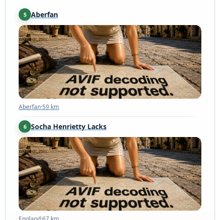
Aberfan
5
Aberfan
·
59 km
Aberfan
·
59 km
Socha Henrietty Lacks
6
England
·
67 km
England
·
67 km