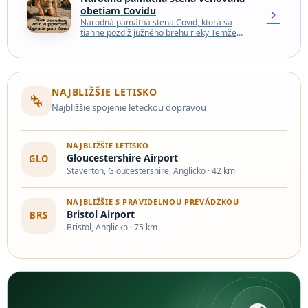
obetiam Covidu
chevron_right
Národná pamätná stena Covid, ktorá sa
tiahne pozdĺž južného brehu rieky Temže
naproti Westminsterskému palácu, je
pôsobivým pamätníkom hlbokej straty, ktorú
Spojené…
NAJBLIŽŠIE LETISKO
connecting_airports
Najbližšie spojenie leteckou dopravou
NAJBLIŽŠIE LETISKO
Gloucestershire Airport
GLO
Staverton, Gloucestershire, Anglicko · 42 km
NAJBLIŽŠIE S PRAVIDELNOU PREVÁDZKOU
Bristol Airport
BRS
Bristol, Anglicko · 75 km