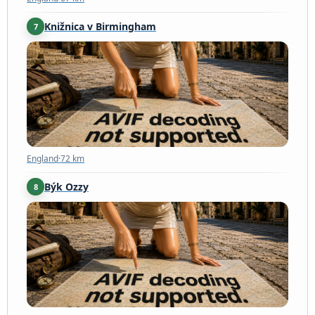
Knižnica v Birmingham
7
England
·
72 km
England
·
72 km
Býk Ozzy
8
England
·
73 km