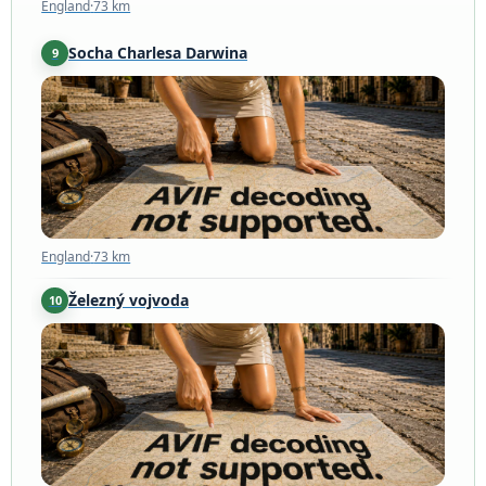
England
·
73 km
Socha Charlesa Darwina
9
England
·
73 km
England
·
73 km
Železný vojvoda
10
England
·
85 km