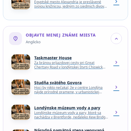
chevron_right
Egyptské mesto Alexandria je preslávené
svojou knižnicou, jedným zo siedmich divov
sveta, ktorá sa v priebehu storočí úplne
stratila v dôsledku požiarov…
OBJAVTE MENEJ ZNÁME MIESTA
not_listed_location
expand_more
Anglicko
Taskmaster House
chevron_right
Za bránou príjazdovej cesty pri Great
Chertsey Road v londýnskej štvrti Chiswick
stojí nenápadný domček, ktorý sa stal
významným miestom pre fanúšikov…
Studňa svätého Govora
chevron_right
Hoci by nikto nečakal, že v centre Londýna
nájde prírodné pramene, v urbanistickej
krajine sa nachádza niekoľko takýchto
zdrojov. Jeden z nich…
Londýnske múzeum vody a pary
chevron_right
Londýnske múzeum vody a pary, ktoré sa
nachádza v Brentforde, neďaleko Kew Bridge,
predstavuje históriu vývoja vodovodov a
kanalizácie v Londýne. Samotné…
Národná pamätná stena venovaná