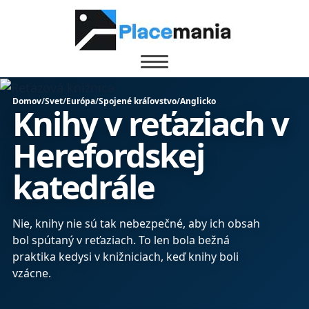
Domov
/
Svet
/
Európa
/
Spojené kráľovstvo
/
Anglicko
Knihy v reťaziach v
Herefordskej
katedrále
Nie, knihy nie sú tak nebezpečné, aby ich obsah
bol spútaný v reťaziach. To len bola bežná
praktika kedysi v knižniciach, keď knihy boli
vzácne.