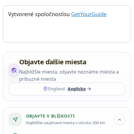
; otvorí sa
Things to do near Knihy v reťaziach v Herefordskej katedrále, 
Vytvorené spoločnosťou
GetYourGuide
Objavte ďalšie miesta
travel_explore
Najbližšie miesta, objavte neznáme miesta a
príbuzné miesta
location_on
arrow_forward
England
Anglicko
OBJAVTE V BLÍZKOSTI
near_me
expand_more
Najbližšie zaujímavé miesta v okruhu 300 km