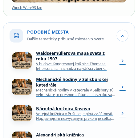
Winch Wen
·
93 km
PODOBNÉ MIESTA
wallpaper
expand_more
Ďalšie tematicky príbuzné miesta vo svete
Waldseemüllerova mapa sveta z
roku 1507
chevron_right
V budove Kongresovej knižnice Thomasa
Jeffersona sa nachádza najväčšia zbierka
máp na svete. Oddelenie geografie a máp
spravuje viac ako 5,5 milióna…
Mechanické hodiny v Salisburskej
katedrále
chevron_right
Mechanické hodiny v katedrále v Salisbury sú
veľmi staré, o presnom dátume ich vzniku sa
však stále diskutuje. Datovanie je tu dôležité,
…
Národná knižnica Kosovo
chevron_right
Verejná knižnica v Prištine je plná zvláštností.
Najzjavnejším nezvyčajným prvkom je celkový
vzhľad tejto masívnej kosovskej stavby. Zatiaľ
čo mnohé knižnice sa…
Alexandrijská knižnica