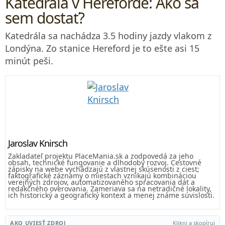
Katedrála v Hereforde: Ako sa
sem dostať?
Katedrála sa nachádza 3.5 hodiny jazdy vlakom z
Londýna. Zo stanice Hereford je to ešte asi 15
minút peši.
Jaroslav Knirsch
Zakladateľ projektu PlaceMania.sk a zodpovedá za jeho
obsah, technické fungovanie a dlhodobý rozvoj. Cestovné
zápisky na webe vychádzajú z vlastnej skúsenosti z ciest;
faktografické záznamy o miestach vznikajú kombináciou
verejných zdrojov, automatizovaného spracovania dát a
redakčného overovania. Zameriava sa na netradičné lokality,
ich historický a geografický kontext a menej známe súvislosti.
AKO UVIESŤ ZDROJ
Klikni a skopíruj