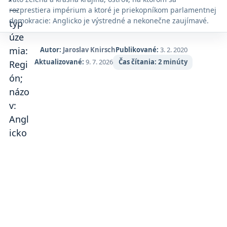
Maps.
rozprestiera impérium a ktoré je priekopníkom parlamentnej
demokracie: Anglicko je výstredné a nekonečne zaujímavé.
Autor:
Jaroslav Knirsch
Publikované:
3. 2. 2020
Aktualizované:
9. 7. 2026
Čas čítania:
2 minúty