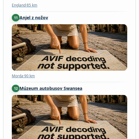
England
·
85 km
Anjel z nožov
11
Morda
·
90 km
Morda
·
90 km
Múzeum autobusov Swansea
12
Winch Wen
·
93 km