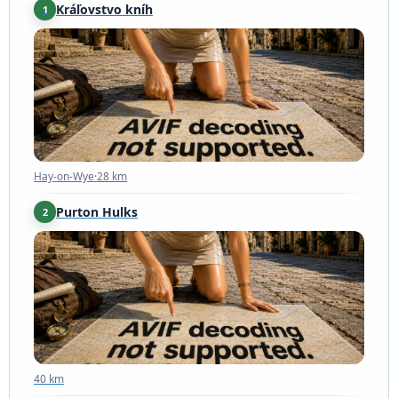
Kráľovstvo kníh
1
Hay-on-Wye
·
28 km
Hay-on-Wye
·
28 km
Purton Hulks
2
40 km
40 km