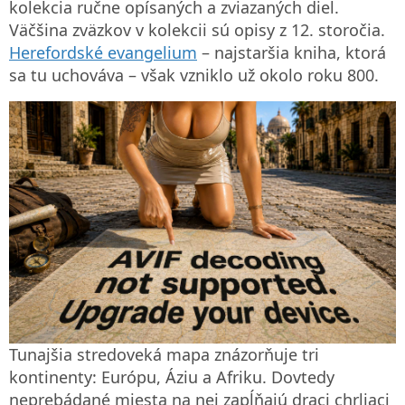
kolekcia ručne opísaných a zviazaných diel.
Väčšina zväzkov v kolekcii sú opisy z 12. storočia.
Herefordské evangelium
– najstaršia kniha, ktorá
sa tu uchováva – však vzniklo už okolo roku 800.
Tunajšia stredoveká mapa znázorňuje tri
kontinenty: Európu, Áziu a Afriku. Dovtedy
neprebádané miesta na nej zapĺňajú draci chrliaci