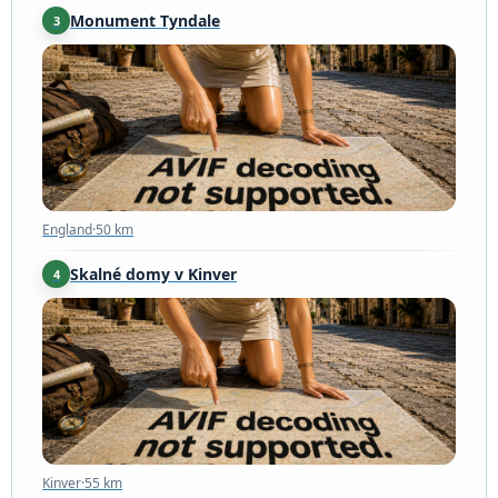
Monument Tyndale
3
England
·
50 km
England
·
50 km
Skalné domy v Kinver
4
Kinver
·
55 km
Kinver
·
55 km