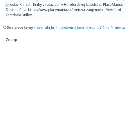
Jaroslav Knirsch. Knihy v reťaziach v Herefordskej katedrále. PlaceMania.
Dostupné na: https://www.placemania.sk/svetova-zaujimavost/hereford-
katedrala-knihy/
sell
Súvisiace témy
katedrála
kniha
knižnica
kostol
mapa
Úžasné miesta
Zdroje