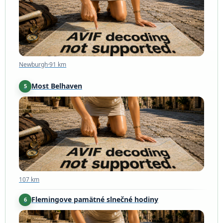
Newburgh
·
91 km
Most Belhaven
5
107 km
107 km
Flemingove pamätné slnečné hodiny
6
Scotland
·
110 km