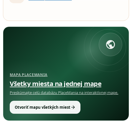
public
MAPA PLACEMANIA
Všetky miesta na jednej mape
Preskúmajte celú databázu PlaceMania na interaktívnej mape.
arrow_forward
Otvoriť mapu všetkých miest