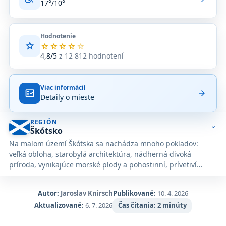
17°/10°
Hodnotenie
star
Priemerné
star
star
star
star
star
hodnotenie
4,8/5
z 12 812 hodnotení
4,8
z
5
Viac informácií
na
fact_check
arrow_forward
Detaily o mieste
základe
12 812
hodnotení
REGIÓN
na
expand_more
Škótsko
Google
Na malom území Škótska sa nachádza mnoho pokladov:
Maps.
veľká obloha, starobylá architektúra, nádherná divoká
príroda, vynikajúce morské plody a pohostinní, prívetiví
ľudia.
Autor:
Jaroslav Knirsch
Publikované:
10. 4. 2026
Aktualizované:
6. 7. 2026
Čas čítania:
2 minúty