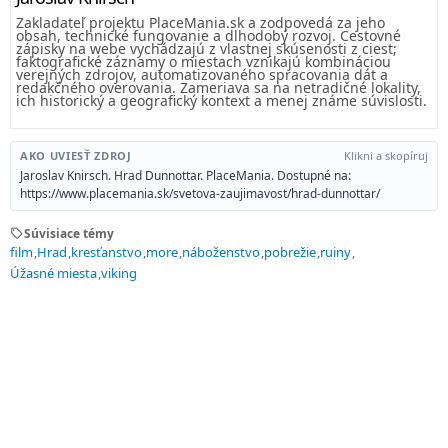
Zakladateľ projektu PlaceMania.sk a zodpovedá za jeho
obsah, technické fungovanie a dlhodobý rozvoj. Cestovné
zápisky na webe vychádzajú z vlastnej skúsenosti z ciest;
faktografické záznamy o miestach vznikajú kombináciou
verejných zdrojov, automatizovaného spracovania dát a
redakčného overovania. Zameriava sa na netradičné lokality,
ich historický a geografický kontext a menej známe súvislosti.
AKO UVIESŤ ZDROJ
Klikni a skopíruj
Jaroslav Knirsch. Hrad Dunnottar. PlaceMania. Dostupné na:
https://www.placemania.sk/svetova-zaujimavost/hrad-dunnottar/
sell
Súvisiace témy
film
Hrad
kresťanstvo
more
náboženstvo
pobrežie
ruiny
Úžasné miesta
viking