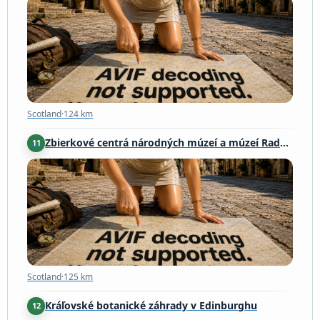
Scotland
·
124 km
Scotland
·
124 km
Zbierkové centrá národných múzeí a múzeí Rady Európy
11
Scotland
·
125 km
Scotland
·
125 km
Kráľovské botanické záhrady v Edinburghu
12