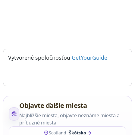
; otvorí sa
Things to do near Hrad Dunnottar, Dunnottar Castle, Château de
Vytvorené spoločnosťou
GetYourGuide
Objavte ďalšie miesta
travel_explore
Najbližšie miesta, objavte neznáme miesta a
príbuzné miesta
location_on
arrow_forward
Scotland
Škótsko