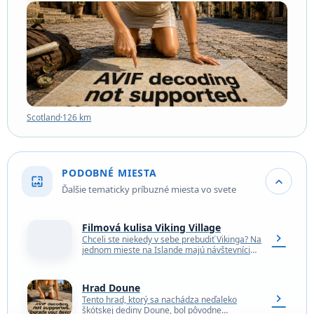
Scotland
·
126 km
Scotland
·
126 km
PODOBNÉ MIESTA
wallpaper
expand_more
Ďalšie tematicky príbuzné miesta vo svete
Filmová kulisa Viking Village
chevron_right
Chceli ste niekedy v sebe prebudiť Vikinga? Na
jednom mieste na Islande majú návštevníci
práve túto možnosť. Po malej štrkovej ceste
odbočujúcej…
Hrad Doune
chevron_right
Tento hrad, ktorý sa nachádza neďaleko
škótskej dediny Doune, bol pôvodne