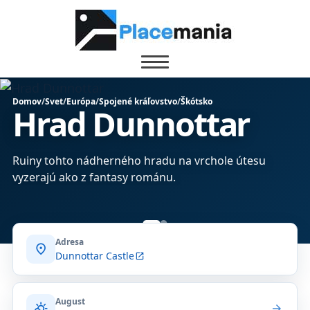
Domov
/
Svet
/
Európa
/
Spojené kráľovstvo
/
Škótsko
Hrad Dunnottar
Ruiny tohto nádherného hradu na vrchole útesu
vyzerajú ako z fantasy románu.
Adresa
location_on
Dunnottar Castle
open_in_new
August
partly_cloudy_day
arrow_forward