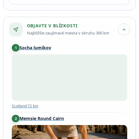
OBJAVTE V BLÍZKOSTI
near_me
expand_more
Najbližšie zaujímavé miesta v okruhu 300 km
Socha lumíkov
1
Scotland
·
72 km
Scotland
·
72 km
Memsie Round Cairn
2
Memsie
·
79 km