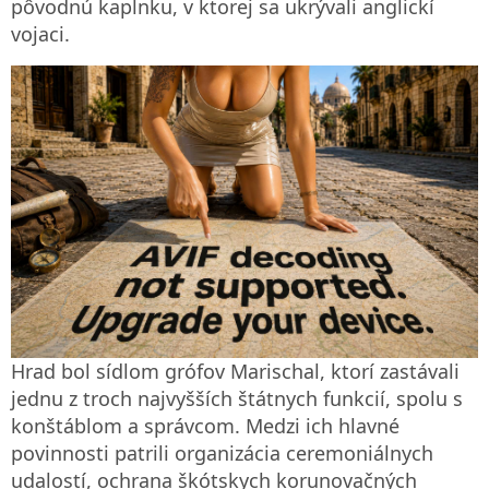
pôvodnú kaplnku, v ktorej sa ukrývali anglickí
vojaci.
Hrad bol sídlom grófov Marischal, ktorí zastávali
jednu z troch najvyšších štátnych funkcií, spolu s
konštáblom a správcom. Medzi ich hlavné
povinnosti patrili organizácia ceremoniálnych
udalostí, ochrana škótskych korunovačných