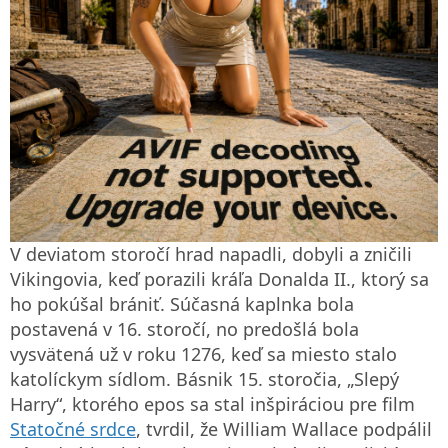
V deviatom storočí hrad napadli, dobyli a zničili
Vikingovia, keď porazili kráľa Donalda II., ktorý sa
ho pokúšal brániť. Súčasná kaplnka bola
postavená v 16. storočí, no predošlá bola
vysvätená už v roku 1276, keď sa miesto stalo
katolíckym sídlom. Básnik 15. storočia, „Slepý
Harry“, ktorého epos sa stal inšpiráciou pre film
Statočné srdce
, tvrdil, že William Wallace podpálil