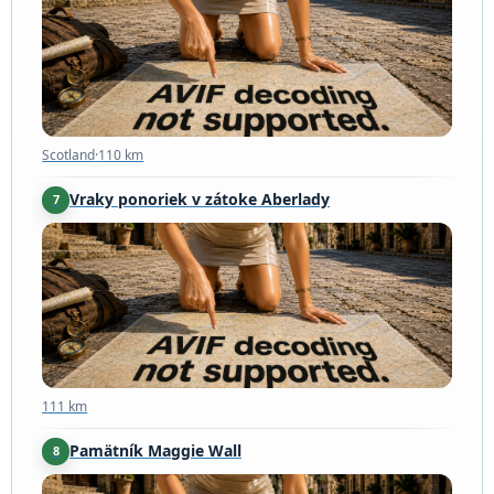
Scotland
·
110 km
Vraky ponoriek v zátoke Aberlady
7
111 km
111 km
Pamätník Maggie Wall
8