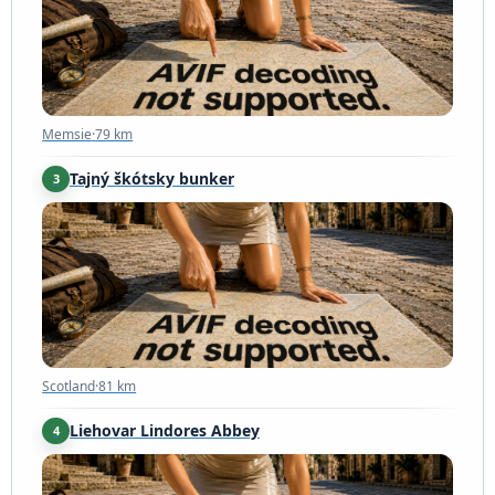
Memsie
·
79 km
Tajný škótsky bunker
3
Scotland
·
81 km
Scotland
·
81 km
Liehovar Lindores Abbey
4
Newburgh
·
91 km