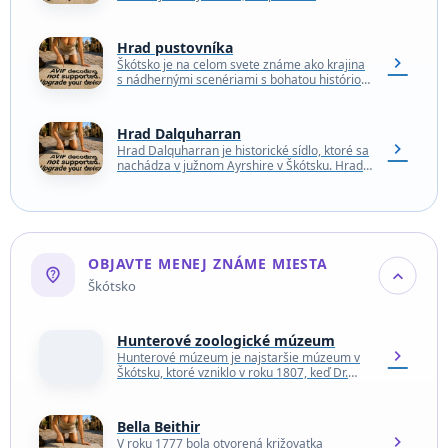
postavený v 13. storočí. Po poškodení,
pravdepodobne počas škótskych vojen za…
Hrad pustovníka
chevron_right
Škótsko je na celom svete známe ako krajina
s nádhernými scenériami s bohatou históriou
a mnohými starobylými hradmi, ktoré môžete
navštíviť. Na…
Hrad Dalquharran
chevron_right
Hrad Dalquharran je historické sídlo, ktoré sa
nachádza v južnom Ayrshire v Škótsku. Hrad
bol postavený v 18. storočí pre Thomasa
Kennedyho,…
OBJAVTE MENEJ ZNÁME MIESTA
not_listed_location
expand_more
Škótsko
Hunterové zoologické múzeum
chevron_right
Hunterové múzeum je najstaršie múzeum v
Škótsku, ktoré vzniklo v roku 1807, keď Dr.
William Hunter odkázal svoju zbierku
univerzite. Hoci bola…
Bella Beithir
chevron_right
V roku 1777 bola otvorená križovatka