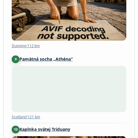
Dunning
·
112 km
Dunning
·
112 km
Pamätná socha „Athéna“
9
Scotland
·
121 km
Scotland
·
121 km
Kaplnka svätej Triduany
10