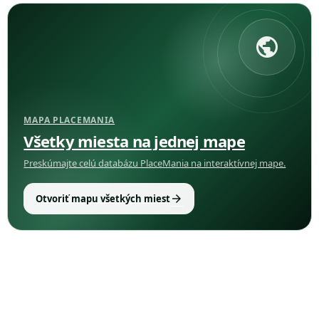
public
MAPA PLACEMANIA
Všetky miesta na jednej mape
Preskúmajte celú databázu PlaceMania na interaktívnej mape.
arrow_forward
Otvoriť mapu všetkých miest