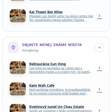
rezancovú polievku, ale aj na ploché ryžové
rezance - alebo…
Kai Thawt Bat Khiw
chevron_right
Hľadajte rad. Každý večer na okraji centra Hat
Yai, najväčšieho mesta južného Thajska,
rozloží malý tím vozík a fritézu. Skôr než sa…
OBJAVTE MENEJ ZNÁME MIESTA
not_listed_location
expand_more
Hongkong
Reštaurácia Sun Hing
chevron_right
Sun Hing sa nachádza na rušnej ulici v
Kennedyho meste a je známy tým, že každý
deň od tretej ráno ponúka pre…
Kam Wah Cafe
chevron_right
Keď navštívite Hongkong, je pravdepodobné,
že na svojom zozname jedál budete mať
rezance wonton, pečenú hus alebo siu mai.
Ale možno budete…
Kvetinový tunel Un Chau Estate
chevron_right
Každú jar rozkvitne v ľahko prehliadnuteľnom