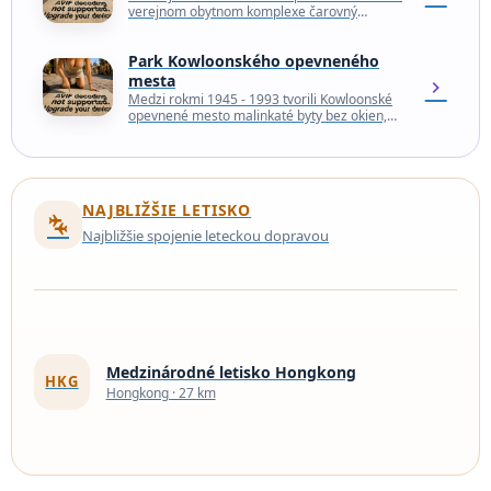
verejnom obytnom komplexe čarovný
kvetinový tunel. Je to prchavý, skrytý klenot
ukrytý medzi preplnenými budovami
Park Kowloonského opevneného
Hongkongu.…
mesta
chevron_right
Medzi rokmi 1945 - 1993 tvorili Kowloonské
opevnené mesto malinkaté byty bez okien,
ktoré boli natlačené do 50 metrov vysokých
betónových kociek.…
NAJBLIŽŠIE LETISKO
connecting_airports
Najbližšie spojenie leteckou dopravou
Medzinárodné letisko Hongkong
HKG
Hongkong · 27 km