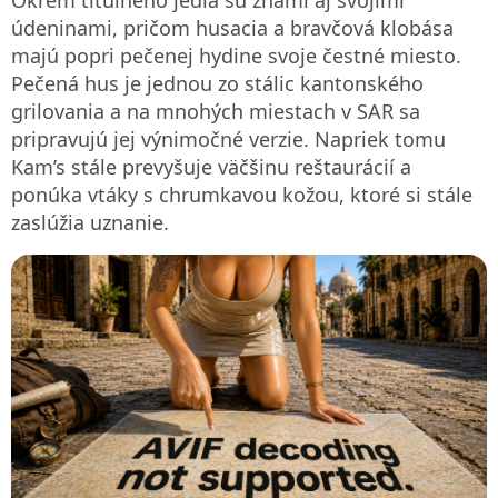
údeninami, pričom husacia a bravčová klobása
majú popri pečenej hydine svoje čestné miesto.
Pečená hus je jednou zo stálic kantonského
grilovania a na mnohých miestach v SAR sa
pripravujú jej výnimočné verzie. Napriek tomu
Kam’s stále prevyšuje väčšinu reštaurácií a
ponúka vtáky s chrumkavou kožou, ktoré si stále
zaslúžia uznanie.