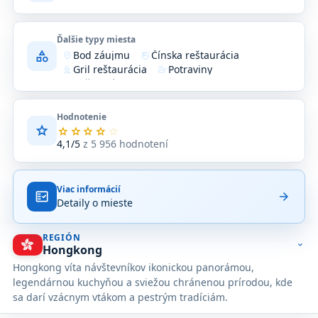
Ďalšie typy miesta
category
Bod záujmu
Čínska reštaurácia
where_to_vote
ramen_dining
Gril reštaurácia
Potraviny
outdoor_grill
skillet
Reštaurácia
Zariadenie
restaurant
location_on
Hodnotenie
star
Priemerné
star
star
star
star
star
hodnotenie
4,1/5
z 5 956 hodnotení
4,1
z
5
Viac informácií
na
fact_check
arrow_forward
Detaily o mieste
základe
5 956
hodnotení
REGIÓN
na
expand_more
Hongkong
Google
Hongkong víta návštevníkov ikonickou panorámou,
Maps.
legendárnou kuchyňou a sviežou chránenou prírodou, kde
sa darí vzácnym vtákom a pestrým tradíciám.