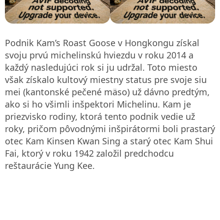
Podnik Kam’s Roast Goose v Hongkongu získal
svoju prvú michelinskú hviezdu v roku 2014 a
každý nasledujúci rok si ju udržal. Toto miesto
však získalo kultový miestny status pre svoje siu
mei (kantonské pečené mäso) už dávno predtým,
ako si ho všimli inšpektori Michelinu. Kam je
priezvisko rodiny, ktorá tento podnik vedie už
roky, pričom pôvodnými inšpirátormi boli prastarý
otec Kam Kinsen Kwan Sing a starý otec Kam Shui
Fai, ktorý v roku 1942 založil predchodcu
reštaurácie Yung Kee.