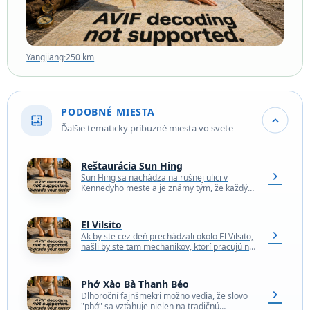
Yangjiang
·
250 km
PODOBNÉ MIESTA
wallpaper
expand_more
Ďalšie tematicky príbuzné miesta vo svete
Reštaurácia Sun Hing
chevron_right
Sun Hing sa nachádza na rušnej ulici v
Kennedyho meste a je známy tým, že každý
deň od tretej ráno ponúka pre…
El Vilsito
chevron_right
Ak by ste cez deň prechádzali okolo El Vilsito,
našli by ste tam mechanikov, ktorí pracujú na
autách. Keď však prídete o…
Phở Xào Bà Thanh Béo
chevron_right
Dlhoroční fajnšmekri možno vedia, že slovo
"phở" sa vzťahuje nielen na tradičnú