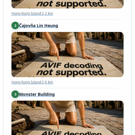
Hong Kong Island
·
2,2 km
Čajovňa Lin Heung
2
Hong Kong Island
·
2,6 km
Hong Kong Island
·
2,6 km
Monster Building
3
Hong Kong Island
·
3,9 km