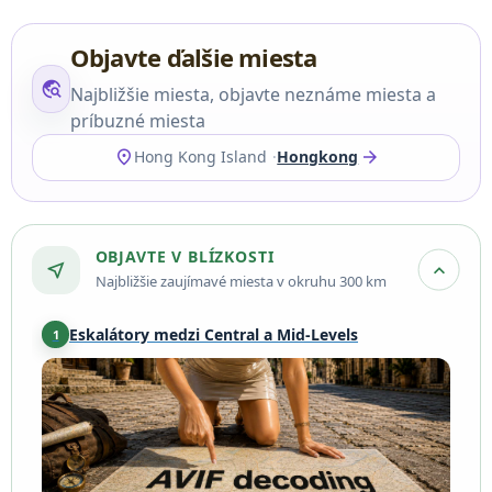
Objavte ďalšie miesta
travel_explore
Najbližšie miesta, objavte neznáme miesta a
príbuzné miesta
location_on
arrow_forward
Hong Kong Island
Hongkong
OBJAVTE V BLÍZKOSTI
near_me
expand_more
Najbližšie zaujímavé miesta v okruhu 300 km
Eskalátory medzi Central a Mid-Levels
1
Hong Kong Island
·
2,2 km