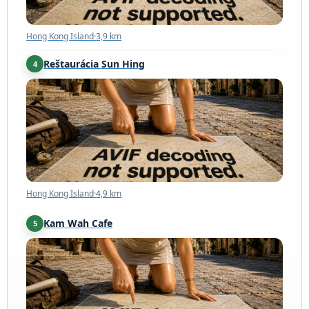
Hong Kong Island
·
3,9 km
Reštaurácia Sun Hing
4
Hong Kong Island
·
4,9 km
Hong Kong Island
·
4,9 km
Kam Wah Cafe
5
Kowloon
·
5,0 km