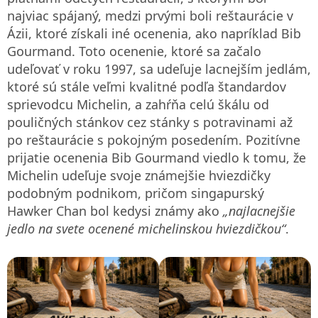
najviac spájaný, medzi prvými boli reštaurácie v
Ázii, ktoré získali iné ocenenia, ako napríklad Bib
Gourmand. Toto ocenenie, ktoré sa začalo
udeľovať v roku 1997, sa udeľuje lacnejším jedlám,
ktoré sú stále veľmi kvalitné podľa štandardov
sprievodcu Michelin, a zahŕňa celú škálu od
pouličných stánkov cez stánky s potravinami až
po reštaurácie s pokojným posedením. Pozitívne
prijatie ocenenia Bib Gourmand viedlo k tomu, že
Michelin udeľuje svoje známejšie hviezdičky
podobným podnikom, pričom singapurský
Hawker Chan bol kedysi známy ako
„najlacnejšie
jedlo na svete ocenené michelinskou hviezdičkou“
.