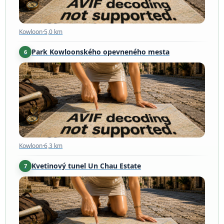
Kowloon
·
5,0 km
Park Kowloonského opevneného mesta
6
Kowloon
·
6,3 km
Kowloon
·
6,3 km
Kvetinový tunel Un Chau Estate
7
Kowloon
·
6,9 km