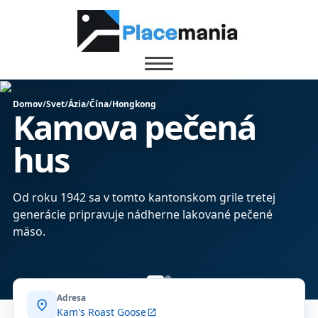
Domov
/
Svet
/
Ázia
/
Čína
/
Hongkong
Kamova pečená
hus
Od roku 1942 sa v tomto kantonskom grile tretej
generácie pripravuje nádherne lakované pečené
mäso.
Adresa
location_on
Kam's Roast Goose
open_in_new