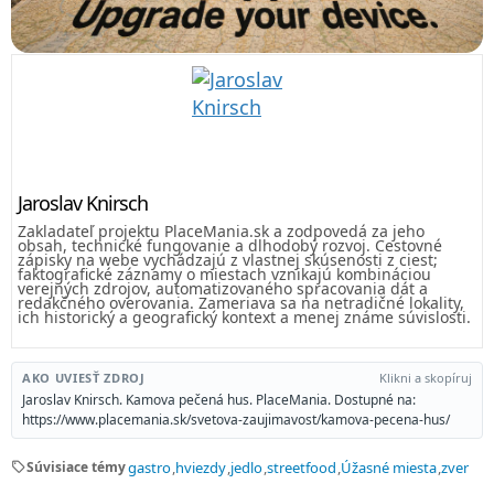
Jaroslav Knirsch
Zakladateľ projektu PlaceMania.sk a zodpovedá za jeho
obsah, technické fungovanie a dlhodobý rozvoj. Cestovné
zápisky na webe vychádzajú z vlastnej skúsenosti z ciest;
faktografické záznamy o miestach vznikajú kombináciou
verejných zdrojov, automatizovaného spracovania dát a
redakčného overovania. Zameriava sa na netradičné lokality,
ich historický a geografický kontext a menej známe súvislosti.
AKO UVIESŤ ZDROJ
Klikni a skopíruj
Jaroslav Knirsch. Kamova pečená hus. PlaceMania. Dostupné na:
https://www.placemania.sk/svetova-zaujimavost/kamova-pecena-hus/
sell
Súvisiace témy
gastro
hviezdy
jedlo
streetfood
Úžasné miesta
zver