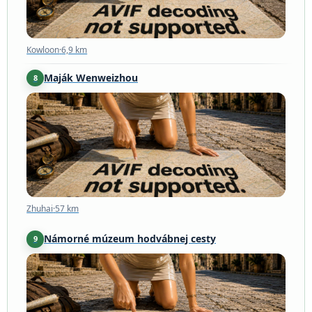
Kowloon
·
6,9 km
Maják Wenweizhou
8
Zhuhai
·
57 km
Zhuhai
·
57 km
Námorné múzeum hodvábnej cesty
9
Yangjiang
·
250 km