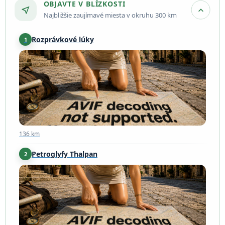
OBJAVTE V BLÍZKOSTI
near_me
expand_more
Najbližšie zaujímavé miesta v okruhu 300 km
Rozprávkové lúky
1
136 km
136 km
Petroglyfy Thalpan
2
151 km