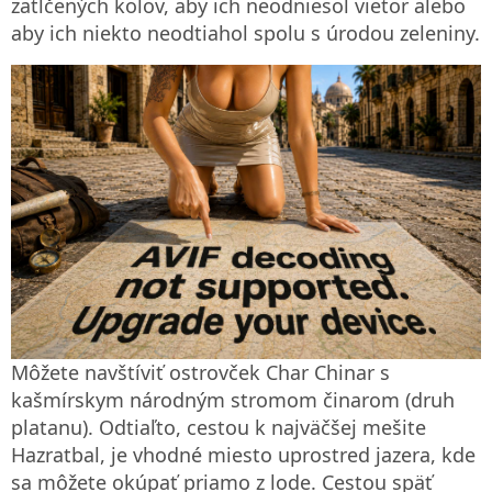
zatlčených kolov, aby ich neodniesol vietor alebo
aby ich niekto neodtiahol spolu s úrodou zeleniny.
Môžete navštíviť ostrovček Char Chinar s
kašmírskym národným stromom činarom (druh
platanu). Odtiaľto, cestou k najväčšej mešite
Hazratbal, je vhodné miesto uprostred jazera, kde
sa môžete okúpať priamo z lode. Cestou späť