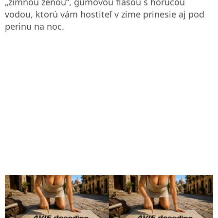
„zimnou ženou“, gumovou fľašou s horúcou
vodou, ktorú vám hostiteľ v zime prinesie aj pod
perinu na noc.