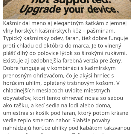
Kašmír dal meno aj elegantným šatkám z jemnej
vlny horských kašmírskych kôz – pašmínam.
Typický kašmírsky odev, faran, tiež dobre funguje
proti chladu od októbra do marca. Je to vlnený
plášť dlhý do polovice lýtok so širokými rukávmi.
Existuje aj ozdobnejšia farebná verzia pre ženy.
Dobre funguje aj v kombinácii s kašmírskym
prenosným ohrievačom, čo je akýsi hrniec s
horúcim uhlím, opletený trstinovým košom. V
chladnejších mesiacoch uvidíte miestnych
obyvateľov, ktorí tento ohrievač nosia so sebou
ako tašku, a keď sedia na lodi alebo doma,
umiestnia si košík pod faran, ktorý potom krásne
vedie teplo smerom nahor. Slabšie povahy
nahrádzajú horúce uhlíky pod kabátom takzvanou