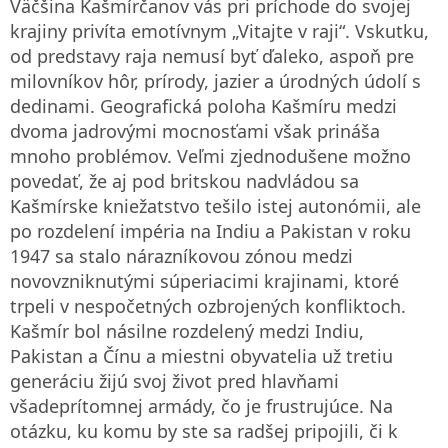
Väčšina Kašmírčanov vás pri príchode do svojej
krajiny privíta emotívnym „Vitajte v raji“. Vskutku,
od predstavy raja nemusí byť ďaleko, aspoň pre
milovníkov hôr, prírody, jazier a úrodných údolí s
dedinami. Geografická poloha Kašmíru medzi
dvoma jadrovými mocnosťami však prináša
mnoho problémov. Veľmi zjednodušene možno
povedať, že aj pod britskou nadvládou sa
Kašmírske kniežatstvo tešilo istej autonómii, ale
po rozdelení impéria na Indiu a Pakistan v roku
1947 sa stalo nárazníkovou zónou medzi
novovzniknutými súperiacimi krajinami, ktoré
trpeli v nespočetných ozbrojených konfliktoch.
Kašmír bol násilne rozdelený medzi Indiu,
Pakistan a Čínu a miestni obyvatelia už tretiu
generáciu žijú svoj život pred hlavňami
všadeprítomnej armády, čo je frustrujúce. Na
otázku, ku komu by ste sa radšej pripojili, či k