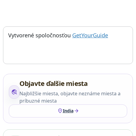
; otvorí sa
Things to do near Kašmír: kniežatstvo, na ktoré Boh zabudol, Va
Vytvorené spoločnosťou
GetYourGuide
Objavte ďalšie miesta
travel_explore
Najbližšie miesta, objavte neznáme miesta a
príbuzné miesta
location_on
arrow_forward
India