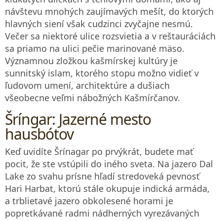
návštevu mnohých zaujímavých mešít, do ktorých
hlavných siení však cudzinci zvyčajne nesmú.
Večer sa niektoré ulice rozsvietia a v reštauráciách
sa priamo na ulici pečie marinované mäso.
Významnou zložkou kašmírskej kultúry je
sunnitský islam, ktorého stopu možno vidieť v
ľudovom umení, architektúre a dušiach
všeobecne veľmi nábožných Kašmírčanov.
Šríngar: Jazerné mesto
hausbótov
Keď uvidíte Šrínagar po prvýkrát, budete mať
pocit, že ste vstúpili do iného sveta. Na jazero Dal
Lake zo svahu prísne hľadí stredoveká pevnosť
Hari Harbat, ktorú stále okupuje indická armáda,
a trblietavé jazero obkolesené horami je
popretkávané radmi nádherných vyrezávaných