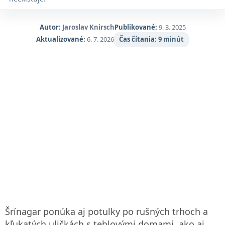
Autor:
Jaroslav Knirsch
Publikované:
9. 3. 2025
Aktualizované:
6. 7. 2026
Čas čítania:
9 minút
Šrínagar ponúka aj potulky po rušných trhoch a
kľukatých uličkách s tehlovými domami, ako aj