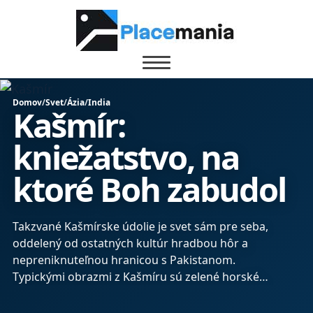
Domov
/
Svet
/
Ázia
/
India
Kašmír:
kniežatstvo, na
ktoré Boh zabudol
Takzvané Kašmírske údolie je svet sám pre seba,
oddelený od ostatných kultúr hradbou hôr a
nepreniknuteľnou hranicou s Pakistanom.
Typickými obrazmi z Kašmíru sú zelené horské
pastviny, za ktorými sa týčia zasnežené vrcholy,
alebo zdobené drevené hausbóty hlavného mesta