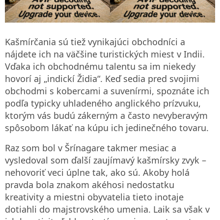
Kašmírčania sú tiež vynikajúci obchodníci a
nájdete ich na väčšine turistických miest v Indii.
Vďaka ich obchodnému talentu sa im niekedy
hovorí aj „indickí Židia“. Keď sedia pred svojimi
obchodmi s kobercami a suvenírmi, spoznáte ich
podľa typicky uhladeného anglického prízvuku,
ktorým vás budú zákerným a často nevyberavým
spôsobom lákať na kúpu ich jedinečného tovaru.
Raz som bol v Šrínagare takmer mesiac a
vysledoval som ďalší zaujímavý kašmírsky zvyk –
nehovoriť veci úplne tak, ako sú. Akoby holá
pravda bola znakom akéhosi nedostatku
kreativity a miestni obyvatelia tieto inotaje
dotiahli do majstrovského umenia. Laik sa však v