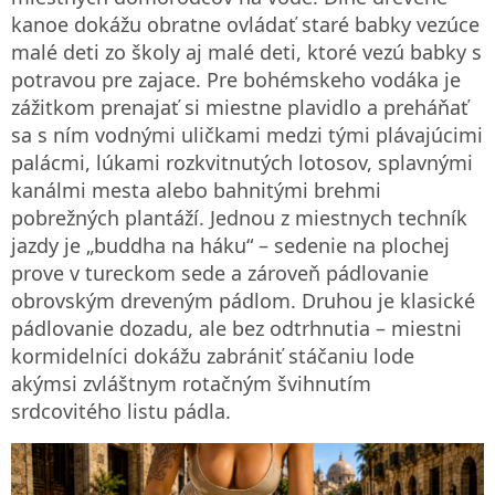
kanoe dokážu obratne ovládať staré babky vezúce
malé deti zo školy aj malé deti, ktoré vezú babky s
potravou pre zajace. Pre bohémskeho vodáka je
zážitkom prenajať si miestne plavidlo a preháňať
sa s ním vodnými uličkami medzi tými plávajúcimi
palácmi, lúkami rozkvitnutých lotosov, splavnými
kanálmi mesta alebo bahnitými brehmi
pobrežných plantáží. Jednou z miestnych techník
jazdy je „buddha na háku“ – sedenie na plochej
prove v tureckom sede a zároveň pádlovanie
obrovským dreveným pádlom. Druhou je klasické
pádlovanie dozadu, ale bez odtrhnutia – miestni
kormidelníci dokážu zabrániť stáčaniu lode
akýmsi zvláštnym rotačným švihnutím
srdcovitého listu pádla.