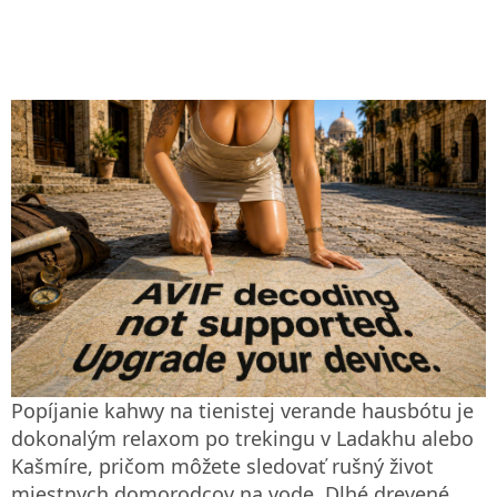
Popíjanie kahwy na tienistej verande hausbótu je
dokonalým relaxom po trekingu v Ladakhu alebo
Kašmíre, pričom môžete sledovať rušný život
miestnych domorodcov na vode. Dlhé drevené