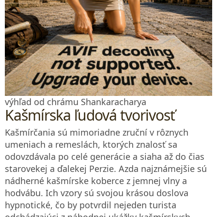
výhľad od chrámu Shankaracharya
Kašmírska ľudová tvorivosť
Kašmírčania sú mimoriadne zruční v rôznych
umeniach a remeslách, ktorých znalosť sa
odovzdávala po celé generácie a siaha až do čias
starovekej a ďalekej Perzie. Azda najznámejšie sú
nádherné kašmírske koberce z jemnej vlny a
hodvábu. Ich vzory sú svojou krásou doslova
hypnotické, čo by potvrdil nejeden turista
odchádzajúci z náhodnej ukážky kašmírskych