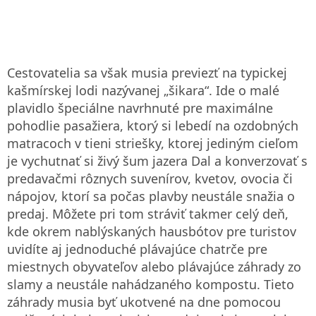
Cestovatelia sa však musia previezť na typickej
kašmírskej lodi nazývanej „šikara“. Ide o malé
plavidlo špeciálne navrhnuté pre maximálne
pohodlie pasažiera, ktorý si lebedí na ozdobných
matracoch v tieni striešky, ktorej jediným cieľom
je vychutnať si živý šum jazera Dal a konverzovať s
predavačmi rôznych suvenírov, kvetov, ovocia či
nápojov, ktorí sa počas plavby neustále snažia o
predaj. Môžete pri tom stráviť takmer celý deň,
kde okrem nablýskaných hausbótov pre turistov
uvidíte aj jednoduché plávajúce chatrče pre
miestnych obyvateľov alebo plávajúce záhrady zo
slamy a neustále nahádzaného kompostu. Tieto
záhrady musia byť ukotvené na dne pomocou