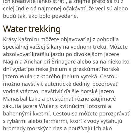
ich kreativite ľahko stratí, a zrejme preto sa tu z
celej Indie dá najmenej očakávať, že veci sú alebo
budú tak, ako bolo povedané.
Water trekking
Krásy Kašmíru môžete objavovať aj z pohodlia
špeciálnej väčšej šikary na vodnom treku. Môžete
absolvovať kratšiu jazdu po divokejšom jazere
Nagin a Anchar pri Šrínagare alebo sa na niekoľko
dní vydať po rieke Jhelum a preskúmať horské
jazero Wular, z ktorého Jhelum vyteká. Cestou
možno navštíviť autentické dediny, pozorovať
vodné vtáctvo, navštíviť ďalšie horské jazero
Manasbal Lake a preskúmať rôzne zaujímavé
zákutia jazera Wular s kvitnúcimi lotosmi a
bahennými kvetmi. Cestou sa môžete porozprávať
s rybármi alebo farmármi, ktorí z vody vyťahujú
hromady morských rias a používajú ich ako