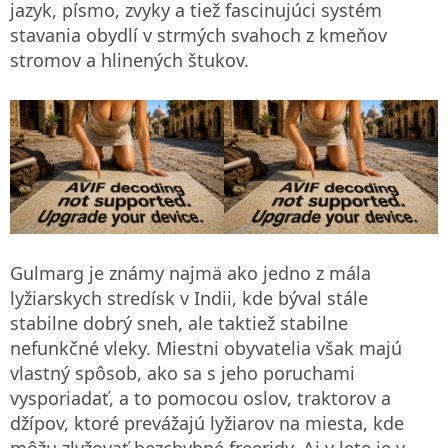
jazyk, písmo, zvyky a tiež fascinujúci systém
stavania obydlí v strmých svahoch z kmeňov
stromov a hlinených štukov.
Gulmarg je známy najmä ako jedno z mála
lyžiarskych stredísk v Indii, kde býval stále
stabilne dobrý sneh, ale taktiež stabilne
nefunkčné vleky. Miestni obyvatelia však majú
vlastný spôsob, ako sa s jeho poruchami
vysporiadať, a to pomocou oslov, traktorov a
džípov, ktoré prevážajú lyžiarov na miesta, kde
môžu zlyžovať bezchybné freeridy. Aj v lete je v