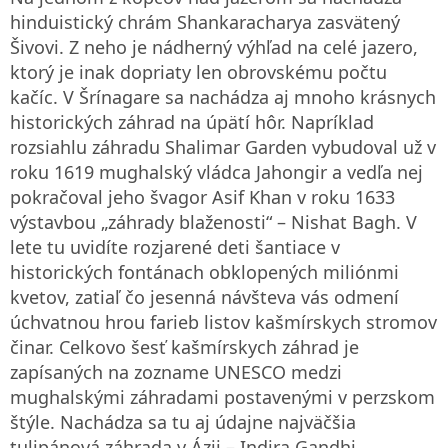
hinduistický chrám Shankaracharya zasvätený
Šivovi. Z neho je nádherný výhľad na celé jazero,
ktorý je inak dopriaty len obrovskému počtu
kačíc. V Šrínagare sa nachádza aj mnoho krásnych
historických záhrad na úpätí hôr. Napríklad
rozsiahlu záhradu Shalimar Garden vybudoval už v
roku 1619 mughalský vládca Jahongir a vedľa nej
pokračoval jeho švagor Asif Khan v roku 1633
výstavbou „záhrady blaženosti“ – Nishat Bagh. V
lete tu uvidíte rozjarené deti šantiace v
historických fontánach obklopených miliónmi
kvetov, zatiaľ čo jesenná návšteva vás odmení
úchvatnou hrou farieb listov kašmírskych stromov
činar. Celkovo šesť kašmírskych záhrad je
zapísaných na zozname UNESCO medzi
mughalskými záhradami postavenými v perzskom
štýle. Nachádza sa tu aj údajne najväčšia
tulipánová záhrada v Ázii – Indira Gandhi