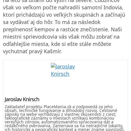
však vo veľkom počte nahradili samotní Indovia,
ktorí prichádzajú vo veľkých skupinách a začínajú
sa vydávať aj do hôr. To má za následok
preplnenosť kempov a rastúce znečistenie. Naši
miestni sprievodcovia vás však môžu zobrať na
odľahlejšie miesta, kde si ešte stále môžete
vychutnať pravý Kašmír.
Jaroslav Knirsch
Zakladateľ projektu PlaceMania.sk a zodpovedá za jeho
obsah, technické fungovanie a dlhodobý rozvoj. Cestovné
zápisky na webe vychádzajú z vlastnej skúsenosti z ciest;
faktografické záznamy o miestach vznikajú kombináciou
verejných zdrojov, automatizovaného spracovania dát a
redakčného overovania. Zameriava sa na netradičné lokality,
ich historický a geografický kontext a menej známe súvislosti.