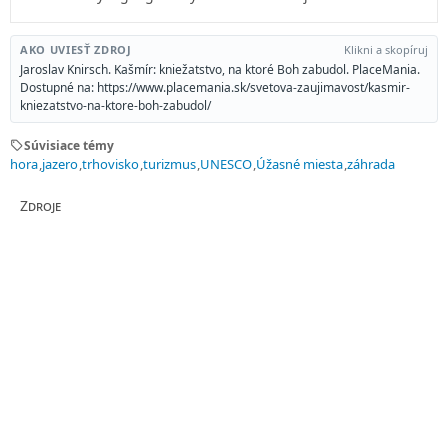
AKO UVIESŤ ZDROJ
Klikni a skopíruj
Jaroslav Knirsch. Kašmír: kniežatstvo, na ktoré Boh zabudol. PlaceMania.
Dostupné na: https://www.placemania.sk/svetova-zaujimavost/kasmir-
kniezatstvo-na-ktore-boh-zabudol/
sell
Súvisiace témy
hora
jazero
trhovisko
turizmus
UNESCO
Úžasné miesta
záhrada
Zdroje