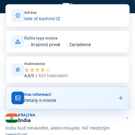
Šrínagar, plávajúce na horskom jazere.
Adresa
location_on
Vale of Kashmir
open_in_new
Ďalšie typy miesta
category
Krajinný prvok
Zariadenie
terrain
location_on
Hodnotenie
star
Priemerné
star
star
star
star
star
hodnotenie
4,6/5
z 625 hodnotení
4,6
z
5
Viac informácií
na
fact_check
arrow_forward
Detaily o mieste
základe
625
hodnotení
KRAJINA
na
expand_more
India
Google
Indiu buď nenávidíte, alebo milujete. Nič medzitým
Maps.
neexistuje!