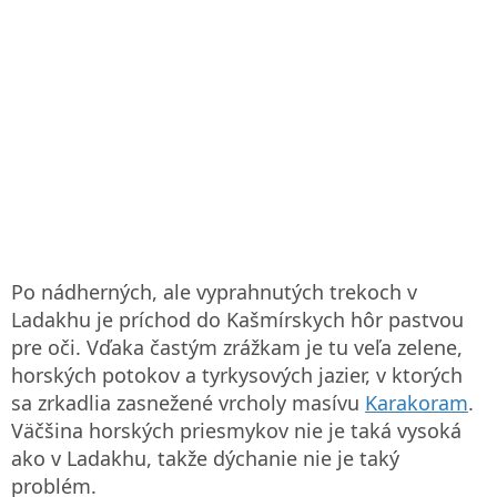
Po nádherných, ale vyprahnutých trekoch v
Ladakhu je príchod do Kašmírskych hôr pastvou
pre oči. Vďaka častým zrážkam je tu veľa zelene,
horských potokov a tyrkysových jazier, v ktorých
sa zrkadlia zasnežené vrcholy masívu
Karakoram
.
Väčšina horských priesmykov nie je taká vysoká
ako v Ladakhu, takže dýchanie nie je taký
problém.