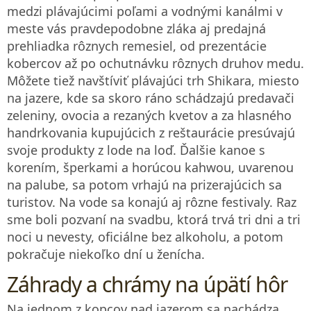
medzi plávajúcimi poľami a vodnými kanálmi v
meste vás pravdepodobne zláka aj predajná
prehliadka rôznych remesiel, od prezentácie
kobercov až po ochutnávku rôznych druhov medu.
Môžete tiež navštíviť plávajúci trh Shikara, miesto
na jazere, kde sa skoro ráno schádzajú predavači
zeleniny, ovocia a rezaných kvetov a za hlasného
handrkovania kupujúcich z reštaurácie presúvajú
svoje produkty z lode na loď. Ďalšie kanoe s
korením, šperkami a horúcou kahwou, uvarenou
na palube, sa potom vrhajú na prizerajúcich sa
turistov. Na vode sa konajú aj rôzne festivaly. Raz
sme boli pozvaní na svadbu, ktorá trvá tri dni a tri
noci u nevesty, oficiálne bez alkoholu, a potom
pokračuje niekoľko dní u ženícha.
Záhrady a chrámy na úpätí hôr
Na jednom z kopcov nad jazerom sa nachádza