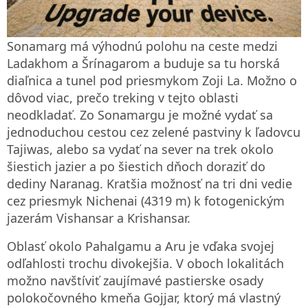
Sonamarg má výhodnú polohu na ceste medzi
Ladakhom a Šrínagarom a buduje sa tu horská
diaľnica a tunel pod priesmykom Zoji La. Možno o
dôvod viac, prečo treking v tejto oblasti
neodkladať. Zo Sonamargu je možné vydať sa
jednoduchou cestou cez zelené pastviny k ľadovcu
Tajiwas, alebo sa vydať na sever na trek okolo
šiestich jazier a po šiestich dňoch doraziť do
dediny Naranag. Kratšia možnosť na tri dni vedie
cez priesmyk Nichenai (4319 m) k fotogenickým
jazerám Vishansar a Krishansar.
Oblasť okolo Pahalgamu a Aru je vďaka svojej
odľahlosti trochu divokejšia. V oboch lokalitách
možno navštíviť zaujímavé pastierske osady
polokočovného kmeňa Gojjar, ktorý má vlastný