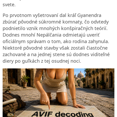
svete.
Po prvotnom vyšetrovaní dal kráľ Gyanendra
zbúrať pôvodné súkromné komnaty, čo odvtedy
podnietilo vznik mnohých konšpiračných teórií.
Dodnes mnohí Nepálčania odmietajú uveriť
oficiálnym správam o tom, ako rodina zahynula.
Niektoré pôvodné stavby však zostali čiastočne
zachované a na jednej stene sú dodnes viditeľné
diery po guľkách z tej osudnej noci.