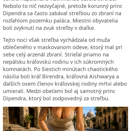
Nebolo to nič nezvyčajné, pretože korunný princ
Dipendra sa často zabával streľbou zo zbraní na
rozľahlom pozemku paláca. Miestni obyvatelia
boli zvyknutí na zvuk streľby v diaľke.
Tejto noci však streľba vychádzala od muža
oblečeného v maskovanom odeve, ktorý mal pri
sebe celý arzenál zbraní. Strieľal priamo na
nepálsku kráľovskú rodinu v ich súkromných
komnatách. Po šiestich minútach chaotického
násilia boli kráľ Birendra, kráľovná Aishwarya a
ďalších osem členov kráľovskej rodiny mŕtvi alebo
umierali. Medzi obeťami bol aj samotný princ
Dipendra, ktorý bol zodpovedný za streľbu.