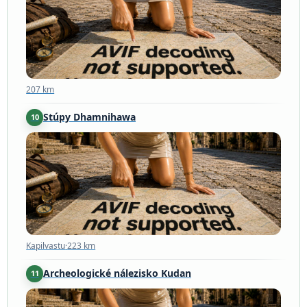
207 km
Stúpy Dhamnihawa
10
Kapilvastu
·
223 km
Kapilvastu
·
223 km
Archeologické nálezisko Kudan
11
Kapilvastu
·
225 km