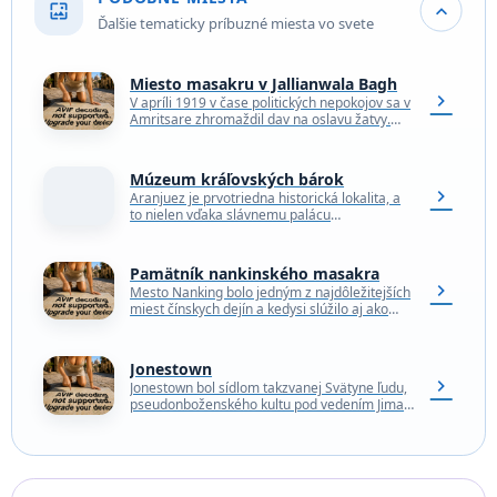
wallpaper
expand_more
Ďalšie tematicky príbuzné miesta vo svete
Miesto masakru v Jallianwala Bagh
chevron_right
V apríli 1919 v čase politických nepokojov sa v
Amritsare zhromaždil dav na oslavu žatvy.
Britský koloniálny guvernér sa však zľakol,
že…
Múzeum kráľovských bárok
chevron_right
Aranjuez je prvotriedna historická lokalita, a
to nielen vďaka slávnemu palácu
obklopenému krásnymi záhradami. Existujú aj
ďalšie zákutia, ktoré by sa dali…
Pamätník nankinského masakra
chevron_right
Mesto Nanking bolo jedným z najdôležitejších
miest čínskych dejín a kedysi slúžilo aj ako
hlavné mesto. Túto funkciu plnilo v rokoch
1927…
Jonestown
chevron_right
Jonestown bol sídlom takzvanej Svätyne ľudu,
pseudonboženského kultu pod vedením Jima
Jonesa. Kult vznikol v USA, kde však čelil istým
problémom, a…