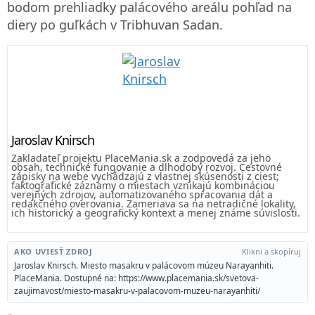
bodom prehliadky palácového areálu pohľad na
diery po guľkách v Tribhuvan Sadan.
Jaroslav Knirsch
Zakladateľ projektu PlaceMania.sk a zodpovedá za jeho
obsah, technické fungovanie a dlhodobý rozvoj. Cestovné
zápisky na webe vychádzajú z vlastnej skúsenosti z ciest;
faktografické záznamy o miestach vznikajú kombináciou
verejných zdrojov, automatizovaného spracovania dát a
redakčného overovania. Zameriava sa na netradičné lokality,
ich historický a geografický kontext a menej známe súvislosti.
AKO UVIESŤ ZDROJ
Klikni a skopíruj
Jaroslav Knirsch. Miesto masakru v palácovom múzeu Narayanhiti.
PlaceMania. Dostupné na: https://www.placemania.sk/svetova-
zaujimavost/miesto-masakru-v-palacovom-muzeu-narayanhiti/