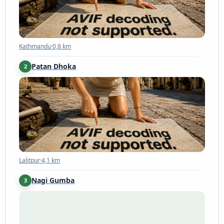
Kathmandu
·
0,8 km
Patan Dhoka
2
Lalitpur
·
4,1 km
Lalitpur
·
4,1 km
Nagi Gumba
3
Budhanilkantha
·
9,9 km