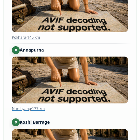
Pokhara
·
145 km
Annapurna
8
Narchyang
·
177 km
Narchyang
·
177 km
Koshi Barrage
9
207 km