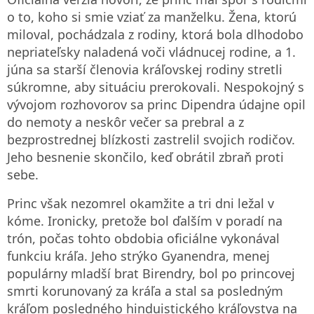
o to, koho si smie vziať za manželku. Žena, ktorú
miloval, pochádzala z rodiny, ktorá bola dlhodobo
nepriateľsky naladená voči vládnucej rodine, a 1.
júna sa starší členovia kráľovskej rodiny stretli
súkromne, aby situáciu prerokovali. Nespokojný s
vývojom rozhovorov sa princ Dipendra údajne opil
do nemoty a neskôr večer sa prebral a z
bezprostrednej blízkosti zastrelil svojich rodičov.
Jeho besnenie skončilo, keď obrátil zbraň proti
sebe.
Princ však nezomrel okamžite a tri dni ležal v
kóme. Ironicky, pretože bol ďalším v poradí na
trón, počas tohto obdobia oficiálne vykonával
funkciu kráľa. Jeho strýko Gyanendra, menej
populárny mladší brat Birendry, bol po princovej
smrti korunovaný za kráľa a stal sa posledným
kráľom posledného hinduistického kráľovstva na