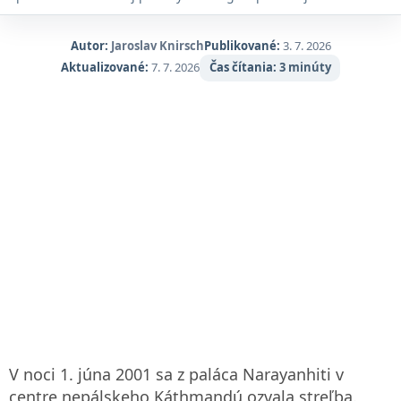
najlepších cestovateľských destinácií na svete.
Autor:
Jaroslav Knirsch
Publikované:
3. 7. 2026
Aktualizované:
7. 7. 2026
Čas čítania:
3 minúty
V noci 1. júna 2001 sa z paláca Narayanhiti v
centre nepálskeho Káthmandú ozvala streľba.