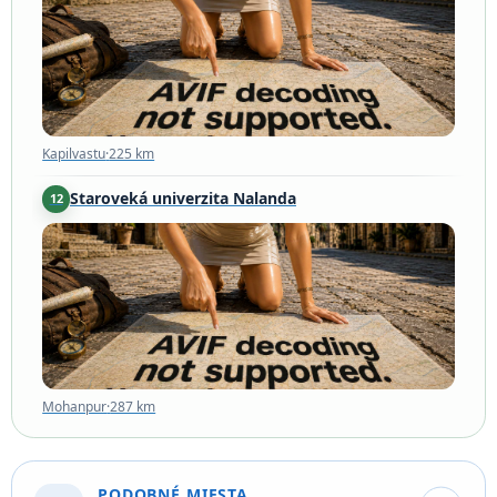
Kapilvastu
·
225 km
Staroveká univerzita Nalanda
12
Mohanpur
·
287 km
Mohanpur
·
287 km
PODOBNÉ MIESTA