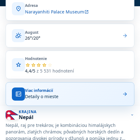
Adresa
location_on
Narayanhiti Palace Museum
open_in_new
August
partly_cloudy_day
arrow_forward
26°/20°
Hodnotenie
star
Priemerné
star
star
star
star
star
hodnotenie
4,4/5
z 5 531 hodnotení
4,4
z
5
Viac informácií
na
fact_check
arrow_forward
Detaily o mieste
základe
5 531
hodnotení
KRAJINA
na
expand_more
Nepál
Google
Nepál, raj pre trekárov, je kombináciou himalájskych
Maps.
panorám, zlatých chrámov, pôvabných horských dedín a
pozorovania divokej prírody v džungli a ponúka jednu z