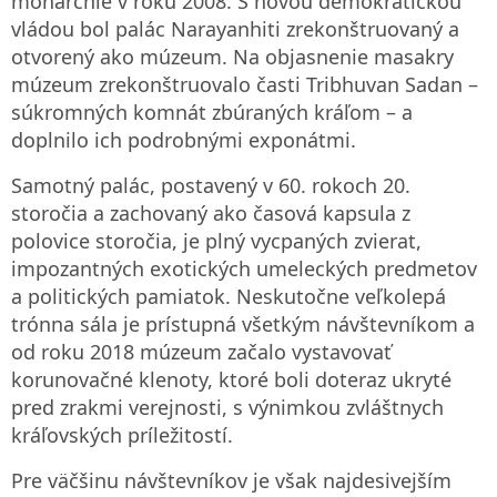
monarchie v roku 2008. S novou demokratickou
vládou bol palác Narayanhiti zrekonštruovaný a
otvorený ako múzeum. Na objasnenie masakry
múzeum zrekonštruovalo časti Tribhuvan Sadan –
súkromných komnát zbúraných kráľom – a
doplnilo ich podrobnými exponátmi.
Samotný palác, postavený v 60. rokoch 20.
storočia a zachovaný ako časová kapsula z
polovice storočia, je plný vycpaných zvierat,
impozantných exotických umeleckých predmetov
a politických pamiatok. Neskutočne veľkolepá
trónna sála je prístupná všetkým návštevníkom a
od roku 2018 múzeum začalo vystavovať
korunovačné klenoty, ktoré boli doteraz ukryté
pred zrakmi verejnosti, s výnimkou zvláštnych
kráľovských príležitostí.
Pre väčšinu návštevníkov je však najdesivejším