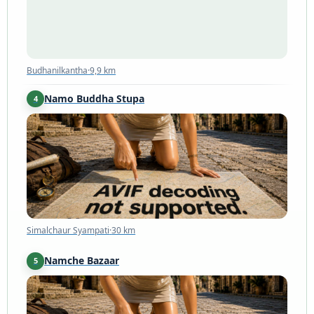
Budhanilkantha
·
9,9 km
Namo Buddha Stupa
4
Simalchaur Syampati
·
30 km
Simalchaur Syampati
·
30 km
Namche Bazaar
5
Namche
·
138 km