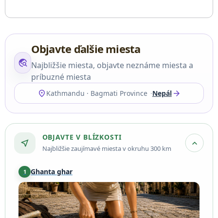
Objavte ďalšie miesta
travel_explore
Najbližšie miesta, objavte neznáme miesta a
príbuzné miesta
location_on
arrow_forward
Kathmandu · Bagmati Province
Nepál
OBJAVTE V BLÍZKOSTI
near_me
expand_more
Najbližšie zaujímavé miesta v okruhu 300 km
Ghanta ghar
1
Kathmandu
·
0,8 km