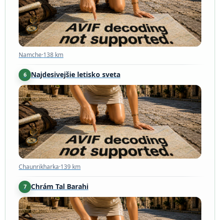
Namche
·
138 km
Najdesivejšie letisko sveta
6
Chaunrikharka
·
139 km
Chaunrikharka
·
139 km
Chrám Tal Barahi
7
Pokhara
·
145 km