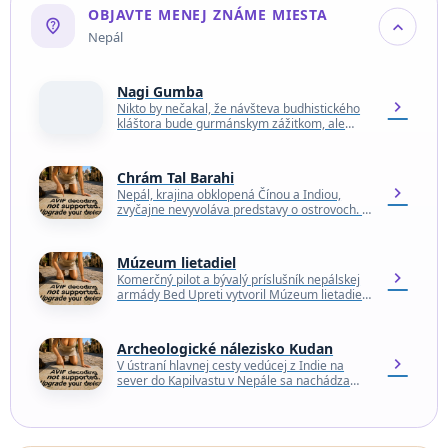
OBJAVTE MENEJ ZNÁME MIESTA
not_listed_location
expand_more
Nepál
Nagi Gumba
chevron_right
Nikto by nečakal, že návšteva budhistického
kláštora bude gurmánskym zážitkom, ale
cesta do Nagi Gumba (tiež známeho ako Nagi
Gompa) v národnom…
Chrám Tal Barahi
chevron_right
Nepál, krajina obklopená Čínou a Indiou,
zvyčajne nevyvoláva predstavy o ostrovoch. A
predsa je chrám Tal Barahi dvojposchodová
pagoda postavená na ostrove…
Múzeum lietadiel
chevron_right
Komerčný pilot a bývalý príslušník nepálskej
armády Bed Upreti vytvoril Múzeum lietadiel
Nepálu, aby vniesol cestovný ruch a
povedomie do odľahlého regiónu…
Archeologické nálezisko Kudan
chevron_right
V ústraní hlavnej cesty vedúcej z Indie na
sever do Kapilvastu v Nepále sa nachádza
zdanlivo nenápadná hromada tehál, ktorá
zdobí nevýrazné…