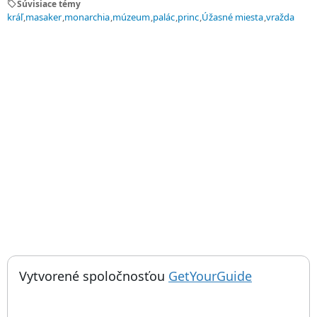
sell
Súvisiace témy
kráľ
masaker
monarchia
múzeum
palác
princ
Úžasné miesta
vražda
; otvorí sa
Things to do near Miesto masakru v palácovom múzeu Narayanhi
Vytvorené spoločnosťou
GetYourGuide