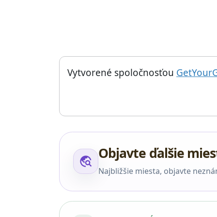
Things to do near Modhera: Slnečný chrám, Mod
Vytvorené spoločnosťou
GetYour
Objavte ďalšie mies
travel_explore
Najbližšie miesta, objavte nezn