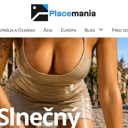
trália a Oceánia
Ázia
Európa
Blog
Pred ce
Slnečný