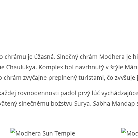
hto chrámu je úžasná. Slnečný chrám Modhera je h
ie Chaulukya. Komplex bol navrhnutý v štýle Māru
ento chrám zvyčajne preplnený turistami, čo zvyšuje j
každej rovnodennosti padol prvý lúč vychádzajú
vätený slnečnému božstvu Surya. Sabha Mandap st