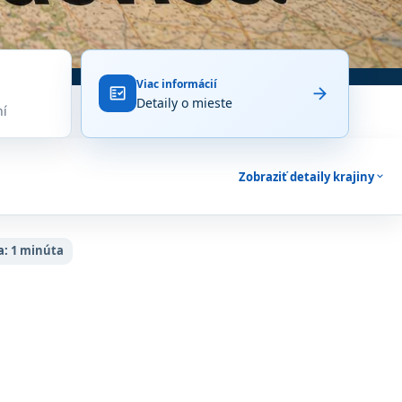
Viac informácií
arrow_forward
fact_check
Detaily o mieste
ní
Zobraziť detaily krajiny
expand_more
a:
1 minúta