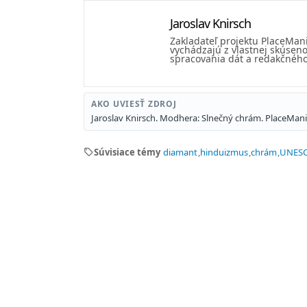
Jaroslav Knirsch
Zakladateľ projektu PlaceMan
vychádzajú z vlastnej skúseno
spracovania dát a redakčného 
AKO UVIESŤ ZDROJ
Jaroslav Knirsch. Modhera: Slnečný chrám. PlaceMa
sell
Súvisiace témy
diamant
hinduizmus
chrám
UNES