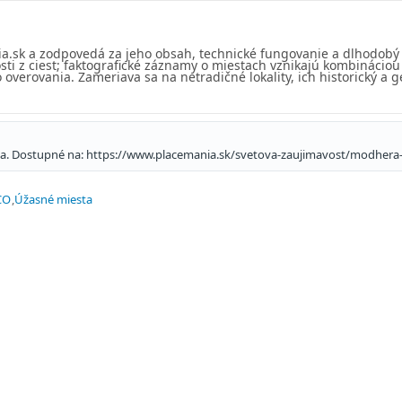
ia.sk a zodpovedá za jeho obsah, technické fungovanie a dlhodobý
sti z ciest; faktografické záznamy o miestach vznikajú kombinácio
overovania. Zameriava sa na netradičné lokality, ich historický a g
nia. Dostupné na: https://www.placemania.sk/svetova-zaujimavost/modhera
CO
Úžasné miesta