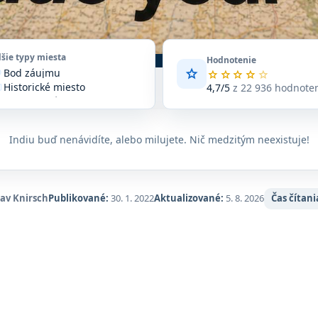
lšie typy miesta
Hodnotenie
star
Bod záujmu
vote
Priemerné
star
star
star
star
star
Historické miesto
hodnotenie
4,7/5
z 22 936 hodnote
_edu
4,7
Modlitebné miesto
le
z
Pamiatka
Zariadenie
long
location_on
5
Združenie alebo organizácia
eet
na
Indiu buď nenávidíte, alebo milujete. Nič medzitým neexistuje!
základe
22 936
hodnotení
na
lav Knirsch
Publikované:
30. 1. 2022
Aktualizované:
5. 8. 2026
Čas čítani
Google
Maps.