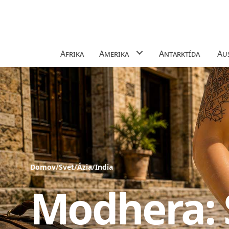
Afrika
Amerika
Antarktída
Aus
Domov
/
Svet
/
Ázia
/
India
Modhera: 