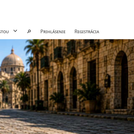
stou
🔎
Prihlásenie
Registrácia