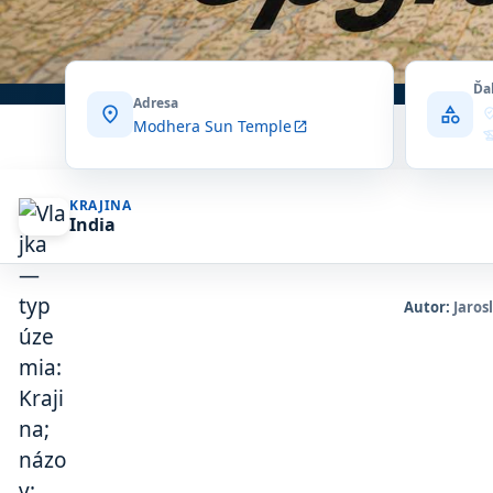
Ďa
Adresa
location_on
category
where_to_
Modhera Sun Temple
open_in_new
history
cand
receipt_
flowsh
KRAJINA
India
Autor:
Jaros