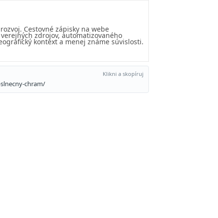
 rozvoj. Cestovné zápisky na webe
u verejných zdrojov, automatizovaného
eografický kontext a menej známe súvislosti.
Klikni a skopíruj
-slnecny-chram/