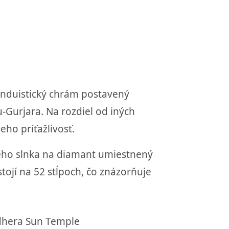
induistický chrám postavený
-Gurjara. Na rozdiel od iných
eho príťažlivosť.
ceho slnka na diamant umiestnený
ojí na 52 stĺpoch, čo znázorňuje