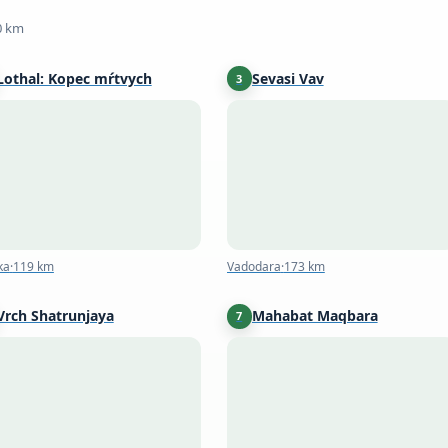
0 km
Lothal: Kopec mŕtvych
Sevasi Vav
3
Dholka
·
119 km
Vadodara
·
173 km
ka
·
119 km
Vadodara
·
173 km
Vrch Shatrunjaya
Mahabat Maqbara
7
Palitana
·
236 km
Junagadh
·
286 km