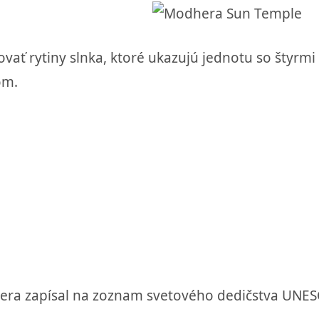
ať rytiny slnka, ktoré ukazujú jednotu so štyrmi
om.
era zapísal na zoznam svetového dedičstva UNES