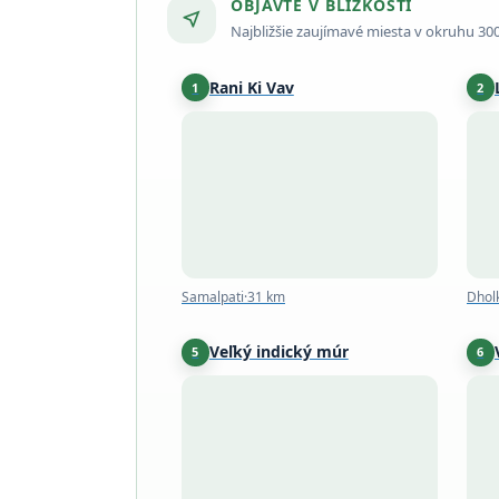
OBJAVTE V BLÍZKOSTI
near_me
Najbližšie zaujímavé miesta v okruhu 30
Rani Ki Vav
1
2
Samalpati
·
31 km
Samalpati
·
31 km
Dhol
Veľký indický múr
5
6
Kumbhalgarh
·
228 km