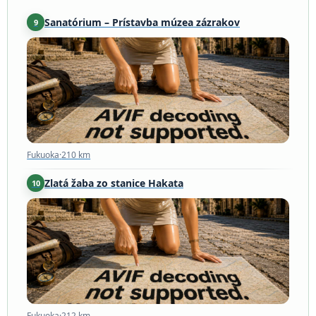
Sanatórium – Prístavba múzea zázrakov
9
Fukuoka
·
210 km
Fukuoka
·
210 km
Zlatá žaba zo stanice Hakata
10
Fukuoka
·
212 km
Fukuoka
·
212 km