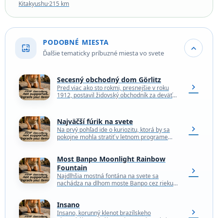
Kitakyushu
·
215 km
PODOBNÉ MIESTA
wallpaper
expand_more
Ďalšie tematicky príbuzné miesta vo svete
Secesný obchodný dom Görlitz
chevron_right
Pred viac ako sto rokmi, presnejšie v roku
1912, postavil židovský obchodník za deväť
mesiacov prelomový obchodný dom Zum
Strauss s prvkami…
Najväčší fúrik na svete
chevron_right
Na prvý pohľad ide o kuriozitu, ktorá by sa
pokojne mohla stratiť v letnom programe
malej dediny. No práve v tom spočíva…
Most Banpo Moonlight Rainbow
Fountain
chevron_right
Najdlhšia mostná fontána na svete sa
nachádza na dlhom moste Banpo cez rieku
Han v Soule v Južnej Kórei. Most je už…
Insano
chevron_right
Insano, korunný klenot brazílskeho