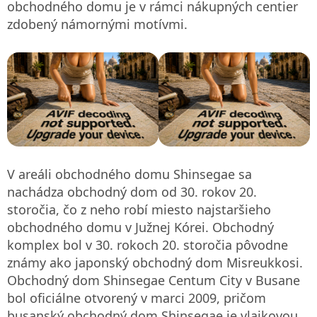
obchodného domu je v rámci nákupných centier
zdobený námornými motívmi.
V areáli obchodného domu Shinsegae sa
nachádza obchodný dom od 30. rokov 20.
storočia, čo z neho robí miesto najstaršieho
obchodného domu v Južnej Kórei. Obchodný
komplex bol v 30. rokoch 20. storočia pôvodne
známy ako japonský obchodný dom Misreukkosi.
Obchodný dom Shinsegae Centum City v Busane
bol oficiálne otvorený v marci 2009, pričom
busanský obchodný dom Shinsegae je vlajkovou