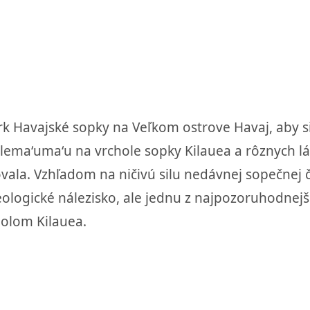
k Havajské sopky na Veľkom ostrove Havaj, aby si
lemaʻumaʻu na vrchole sopky Kilauea a rôznych lá
ala. Vzhľadom na ničivú silu nedávnej sopečnej č
ogické nálezisko, ale jednu z najpozoruhodnejší
holom Kilauea.