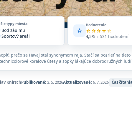
lšie typy miesta
Hodnotenie
star
Bod záujmu
vote
Priemerné
star
star
star
star
star
Športový areál
hodnotenie
4,5/5
z 531 hodnotení
ccer
4,5
Turistická atrakcia
ore
z
Turistická oblasť
ain
5
Zariadenie
n_on
opiť, prečo sa Havaj stal synonymom raja. Stačí sa pozrieť na tieto
na
technicolorové koralové útesy a sopky lákajúce dobrodružných ľudí
základe
531
hodnotení
na
slav Knirsch
Publikované:
3. 5. 2026
Aktualizované:
6. 7. 2026
Čas čítania
Google
Maps.