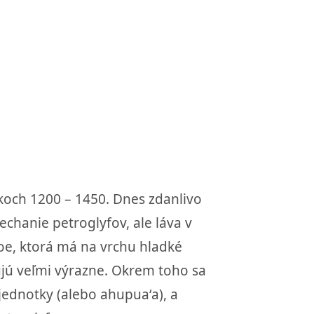
okoch 1200 – 1450. Dnes zdanlivo
echanie petroglyfov, ale láva v
hoe, ktorá má na vrchu hladké
zujú veľmi výrazne. Okrem toho sa
jednotky (alebo ahupuaʻa), a
etroglyfy.