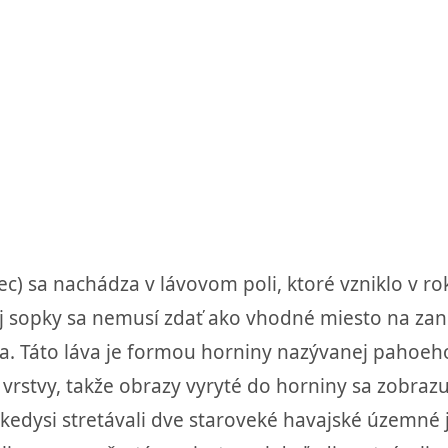
ec) sa nachádza v lávovom poli, ktoré vzniklo v r
nej sopky sa nemusí zdať ako vhodné miesto na zan
lna. Táto láva je formou horniny nazývanej pahoe
e vrstvy, takže obrazy vyryté do horniny sa zobra
kedysi stretávali dve staroveké havajské územné 
li pomerne častým miestom, kde ľudia vytvárali p