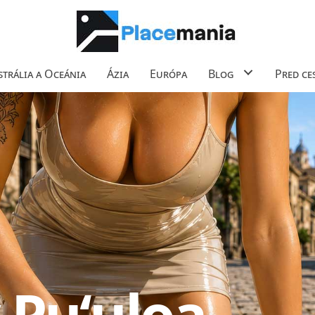
trália a Oceánia
Ázia
Európa
Blog
Pred ce
 Puʻuloa