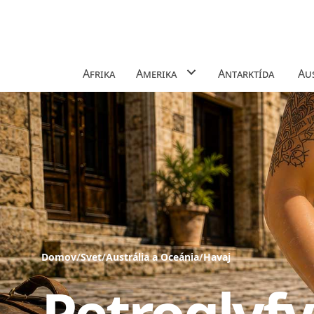
Afrika
Amerika
Antarktída
Aus
Domov
/
Svet
/
Austrália a Oceánia
/
Havaj
Petroglyfy