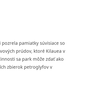
 pozrela pamiatky súvisiace so
vových prúdov, ktoré Kilauea v
innosti sa park môže zdať ako
ch zbierok petroglyfov v