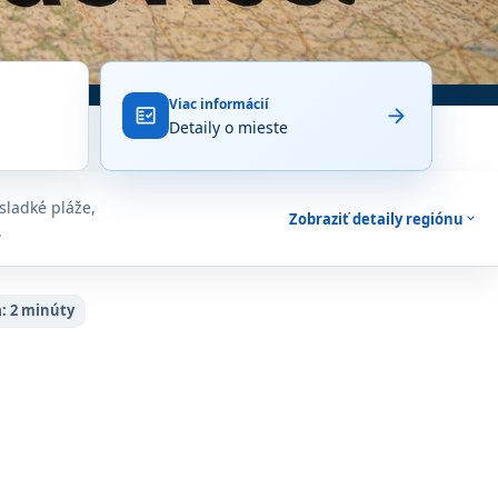
Viac informácií
arrow_forward
fact_check
Detaily o mieste
 sladké pláže,
Zobraziť detaily regiónu
expand_more
.
:
2 minúty