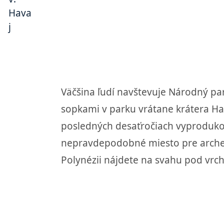
Väčšina ľudí navštevuje Národný par
sopkami v parku vrátane krátera Ha
posledných desaťročiach vyprodukov
nepravdepodobné miesto pre archeol
Polynézii nájdete na svahu pod vrc