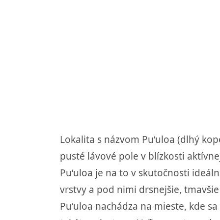
Lokalita s názvom Puʻuloa (dlhý kop
pusté lávové pole v blízkosti aktív
Puʻuloa je na to v skutočnosti ideá
vrstvy a pod nimi drsnejšie, tmavši
Puʻuloa nachádza na mieste, kde sa 
takéto miesta na Veľkom ostrove bo