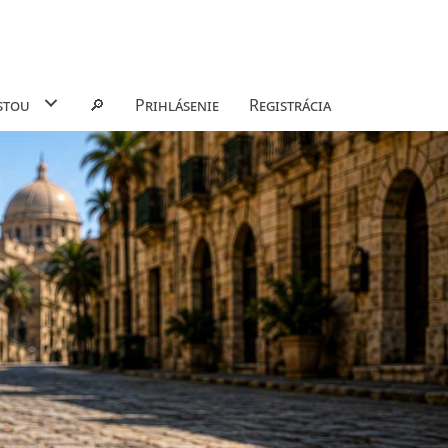
stou
🔎
Prihlásenie
Registrácia