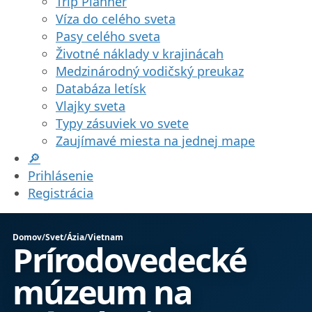
Trip Planner
Víza do celého sveta
Pasy celého sveta
Životné náklady v krajinácah
Medzinárodný vodičský preukaz
Databáza letísk
Vlajky sveta
Typy zásuviek vo svete
Zaujímavé miesta na jednej mape
🔎
Prihlásenie
Registrácia
Domov
/
Svet
/
Ázia
/
Vietnam
Prírodovedecké
múzeum na