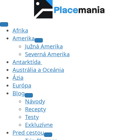
Afrika
Amerika
Južná Amerika
Severná Amerika
Antarktída
Austrália a Oceánia
Ázia
Európa
Blog
Návody
Recepty
Testy
Exkluzívne
Pred cestou