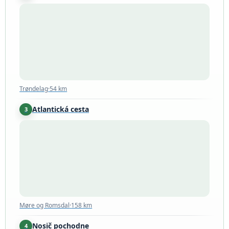
Trøndelag
·
54 km
Trøndelag
·
54 km
Atlantická cesta
3
Møre og Romsdal
·
158 km
Møre og Romsdal
·
158 km
Nosič pochodne
4