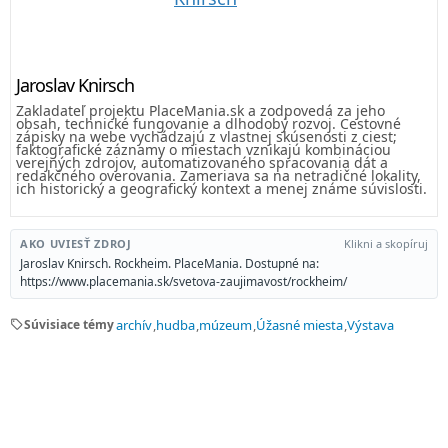
Jaroslav Knirsch
Zakladateľ projektu PlaceMania.sk a zodpovedá za jeho
obsah, technické fungovanie a dlhodobý rozvoj. Cestovné
zápisky na webe vychádzajú z vlastnej skúsenosti z ciest;
faktografické záznamy o miestach vznikajú kombináciou
verejných zdrojov, automatizovaného spracovania dát a
redakčného overovania. Zameriava sa na netradičné lokality,
ich historický a geografický kontext a menej známe súvislosti.
AKO UVIESŤ ZDROJ
Klikni a skopíruj
Jaroslav Knirsch. Rockheim. PlaceMania. Dostupné na:
https://www.placemania.sk/svetova-zaujimavost/rockheim/
sell
Súvisiace témy
archív
hudba
múzeum
Úžasné miesta
Výstava