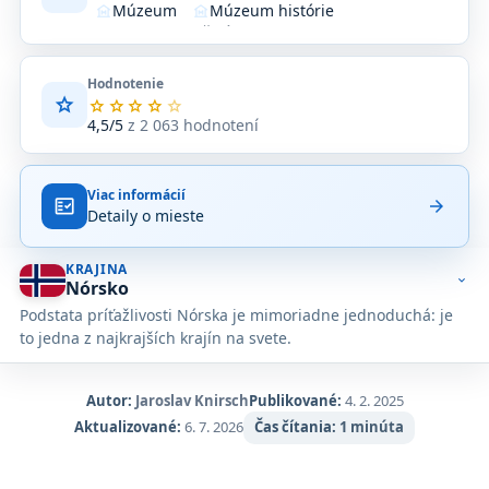
Múzeum
Múzeum histórie
museum
museum
Priestor pre živú hudbu
Zariadenie
stadium
location_on
Hodnotenie
star
Priemerné
star
star
star
star
star
hodnotenie
4,5/5
z 2 063 hodnotení
4,5
z
5
Viac informácií
na
fact_check
arrow_forward
Detaily o mieste
základe
2 063
hodnotení
KRAJINA
na
expand_more
Nórsko
Google
Podstata príťažlivosti Nórska je mimoriadne jednoduchá: je
Maps.
to jedna z najkrajších krajín na svete.
Autor:
Jaroslav Knirsch
Publikované:
4. 2. 2025
Aktualizované:
6. 7. 2026
Čas čítania:
1 minúta