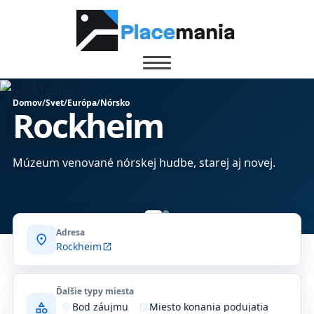
Domov
/
Svet
/
Európa
/
Nórsko
Rockheim
Múzeum venované nórskej hudbe, starej aj novej.
Adresa
location_on
Rockheim
open_in_new
Ďalšie typy miesta
category
Bod záujmu
Miesto konania podujatia
where_to_vote
event