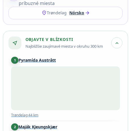
príbuzné miesta
location_on
arrow_forward
Trøndelag
Nórsko
OBJAVTE V BLÍZKOSTI
near_me
expand_more
Najbližšie zaujímavé miesta v okruhu 300 km
Pyramída Austrått
1
Trøndelag
·
44 km
Trøndelag
·
44 km
Maják Kjeungskjær
2