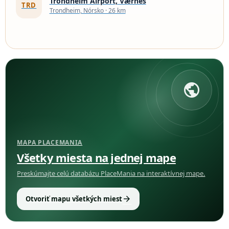
Trondheim Airport, Værnes
TRD
Trondheim, Nórsko · 26 km
public
MAPA PLACEMANIA
Všetky miesta na jednej mape
Preskúmajte celú databázu PlaceMania na interaktívnej mape.
arrow_forward
Otvoriť mapu všetkých miest