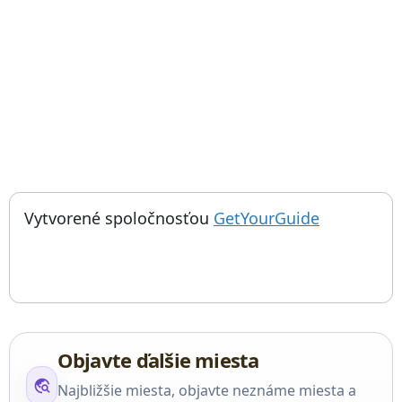
; otvorí sa
Things to do near Rockheim, 國立流行與搖滾音樂體驗中心, Múzeum kultúrneh
Vytvorené spoločnosťou
GetYourGuide
Objavte ďalšie miesta
travel_explore
Najbližšie miesta, objavte neznáme miesta a