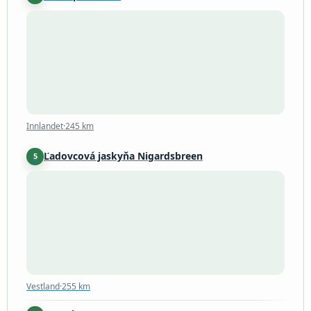
Innlandet
·
245 km
Innlandet
·
245 km
Ľadovcová jaskyňa Nigardsbreen
5
Vestland
·
255 km
Vestland
·
255 km