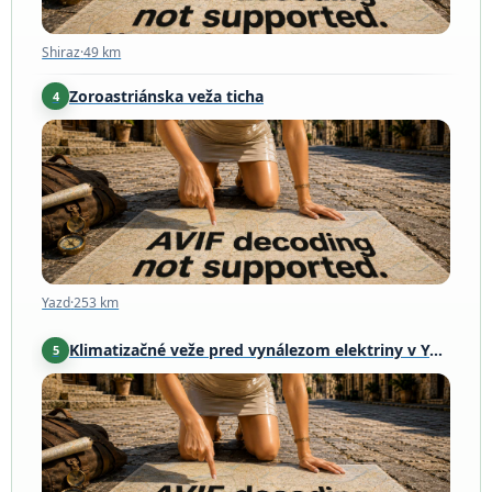
Shiraz
·
49 km
Zoroastriánska veža ticha
4
Yazd
·
253 km
Yazd
·
253 km
Klimatizačné veže pred vynálezom elektriny v Yazd
5
Jazd
·
260 km