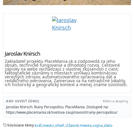
Jaroslav Knirsch
Zakladateľ projektu PlaceMania.sk a zodpovedá za jeho
obsah, technické fungovanie a dlhodobý rozvoj. Cestovné
zápisky na webe vychádzajú z vlastnej skúsenosti z ciest;
faktografické záznamy o miestach vznikajú kombináciou
verejných zdrojov, automatizovaného spracovania dát a
redakčného overovania. Zameriava sa na netradičné lokality,
ich historický a geografický kontext a menej známe súvislosti.
AKO UVIESŤ ZDROJ
Klikni a skopíruj
Jaroslav Knirsch. Ruiny Persopolisu. PlaceMania. Dostupné na:
https://www.placemania.sk/svetova-zaujimavost/ruiny-persopolisu/
sell
Súvisiace témy
kráľ
mesto
oheň
Úžasné miesta
vojna
zlato