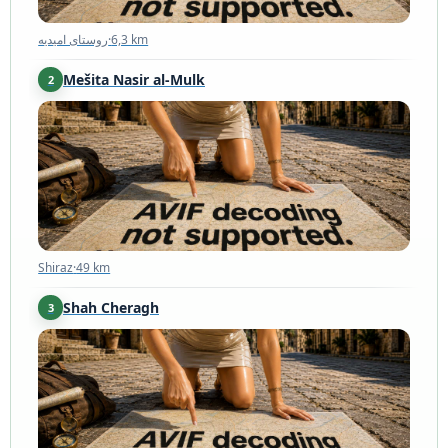
روستای امیدیه
·
6,3 km
Mešita Nasir al-Mulk
2
Shiraz
·
49 km
Shiraz
·
49 km
Shah Cheragh
3
Shiraz
·
49 km