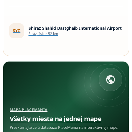
Shiraz Shahid Dastghaib International Airport
SYZ
Širáz, Irán · 52 km
public
MAPA PLACEMANIA
Všetky miesta na jednej mape
Preskúmajte celú databázu PlaceMania na interaktívnej mape.