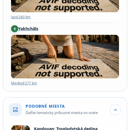
Jazd
·
260 km
Yakhchāls
6
Meybod
·
277 km
Meybod
·
277 km
PODOBNÉ MIESTA
wallpaper
expand_more
Ďalšie tematicky príbuzné miesta vo svete
Kandovan: Troglodytská dedina