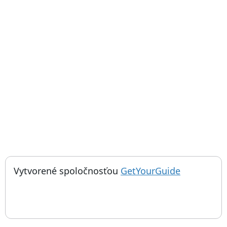
; otvorí sa
Vytvorené spoločnosťou
GetYourGuide