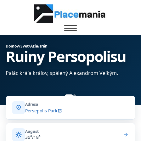
Domov
/
Svet
/
Ázia
/
Irán
Ruiny Persopolisu
Palác kráľa kráľov, spálený Alexandrom Veľkým.
Adresa
location_on
Persepolis Park
open_in_new
August
sunny
arrow_forward
36°/18°