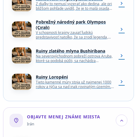
chevron_right
Z diaľky to nemusí vyzerať ako dedina, ale pri
bližšom pohľade uvidíš, že je to malá osada
vstavaná do srdca sutín vyhaslej…
Pobrežný národný park Olympos
(Çıralı)
chevron_right
V schopnosti krajiny zaujať ľudskú
predstavivosť natoľko, že sa zrodí legenda,
ktorá pretrváva aj po tisícročiach, je
naozajstná sila. Pobrežný národný park…
Ruiny zlatého mlyna Bushiribana
chevron_right
Na severovýchodnom pobreží ostrova Aruba,
ktoré sa podobá púšti, sa nachádza
pozostatok kedysi rušnej ťažby zlata -
zrúcanina zlatého mlyna Bushiribana. Mlyn,…
Ruiny Loropéni
chevron_right
Tieto kamenné múry stoja už najmenej 1000
rokov a týčia sa nad inak rovinatým územím.
Ruiny zatiaľ o svojej minulosti prezradili len…
OBJAVTE MENEJ ZNÁME MIESTA
not_listed_location
expand_more
Irán