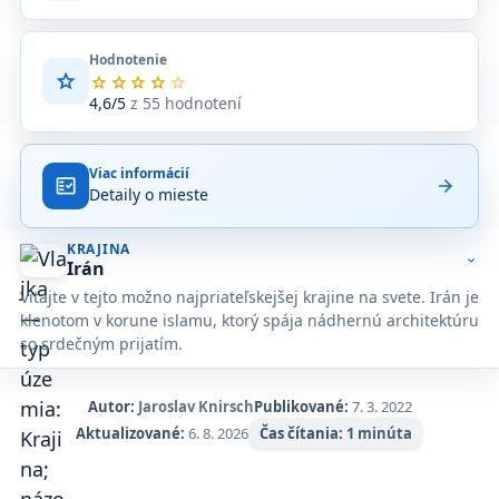
Hodnotenie
star
Priemerné
star
star
star
star
star
hodnotenie
4,6/5
z 55 hodnotení
4,6
z
5
Viac informácií
na
fact_check
arrow_forward
Detaily o mieste
základe
55
hodnotení
KRAJINA
na
expand_more
Irán
Google
Vitajte v tejto možno najpriateľskejšej krajine na svete. Irán je
Maps.
klenotom v korune islamu, ktorý spája nádhernú architektúru
so srdečným prijatím.
Autor:
Jaroslav Knirsch
Publikované:
7. 3. 2022
Aktualizované:
6. 8. 2026
Čas čítania:
1 minúta