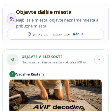
Objavte ďalšie miesta
travel_explore
Najbližšie miesta, objavte neznáme miesta a
príbuzné miesta
location_on
arrow_forward
تخت جمشيد · استان فارس
Irán
OBJAVTE V BLÍZKOSTI
near_me
expand_more
Najbližšie zaujímavé miesta v okruhu 300 km
Naqsh-e Rustam
1
روستای امیدیه
·
6,3 km