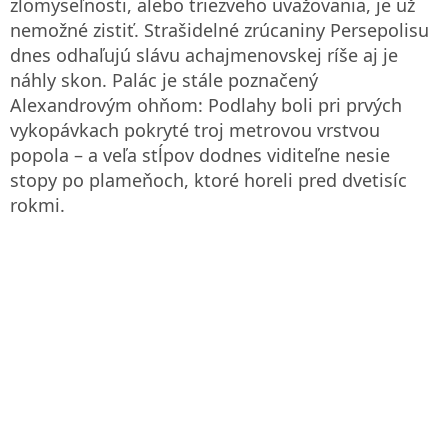
zlomyseľnosti, alebo triezveho uvažovania, je už
nemožné zistiť. Strašidelné zrúcaniny Persepolisu
dnes odhaľujú slávu achajmenovskej ríše aj je
náhly skon. Palác je stále poznačený
Alexandrovým ohňom: Podlahy boli pri prvých
vykopávkach pokryté troj metrovou vrstvou
popola – a veľa stĺpov dodnes viditeľne nesie
stopy po plameňoch, ktoré horeli pred dvetisíc
rokmi.