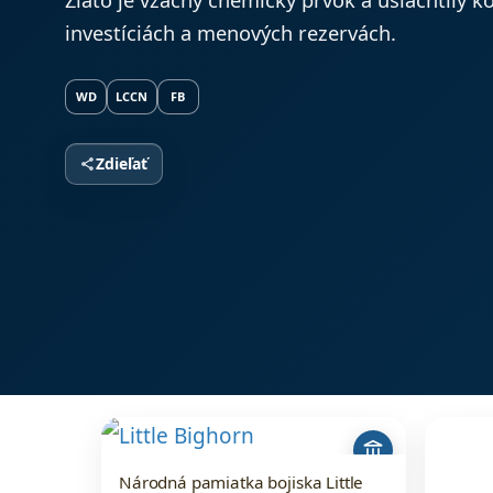
investíciách a menových rezervách.
WD
LCCN
FB
Zdieľať
share
account_balance
Národná pamiatka bojiska Little