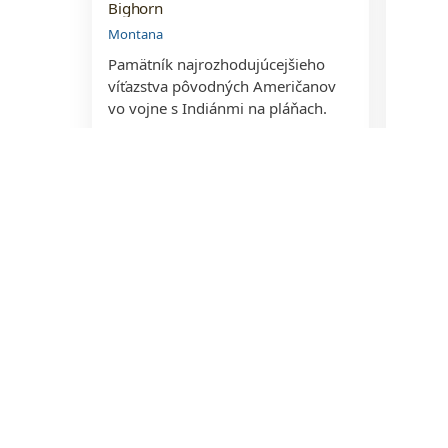
Bighorn
Montana
Pamätník najrozhodujúcejšieho
víťazstva pôvodných Američanov
vo vojne s Indiánmi na pláňach.
El Poz
Hunza
Kolumb
Táto s
meste 
je mie
beenhere
location_on
favorite
account_balance
Ruiny Loropéni
Námest