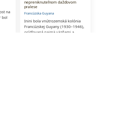
nepreniknuteľnom dažďovom
pralese
ost na
Francúzska Guyana
r bol
Inini bola vnútrozemská kolónia
Francúzskej Guyany (1930–1946),
osídľovaná najmä väzňami a
deportovanými z Indočíny.
ation_on
favorite
beenhere
location_on
favorite
pin_drop
park
Zlaté Regálie