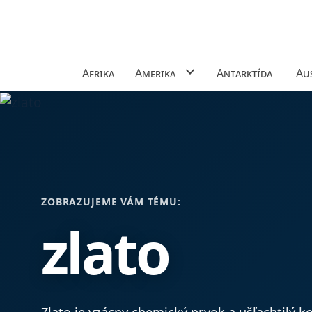
Afrika
Amerika
Antarktída
Aus
ZOBRAZUJEME VÁM TÉMU:
zlato
Zlato je vzácny chemický prvok a ušľachtilý k