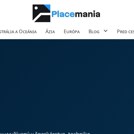
trália a Oceánia
Ázia
Európa
Blog
Pred ce
ov využívaný v šperkárstve, technike,