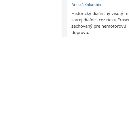
Britská Kolumbia
Historický diaľničný visutý m
starej diaľnici cez rieku Frase
zachovaný pre nemotorovú
dopravu.
o de Hunzahúa (Studňa
hua)
ia
tudňa v bývalom hlavnom
kolumbijského ľudu Muisca
stom legendy.
beenhere
location_on
favorite
beenhere
loc
park
ie Zlaté srdce
Rhyolite: Vyhasnutá hviezda