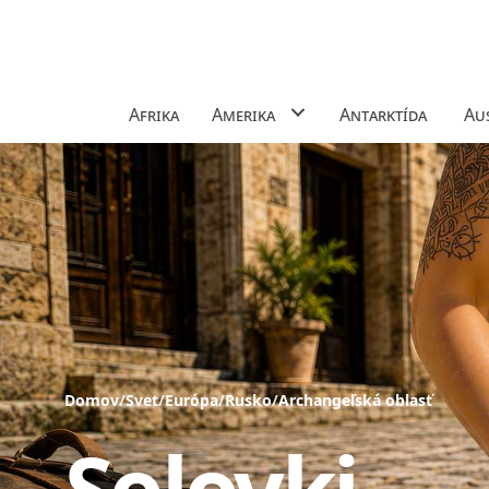
Afrika
Amerika
Antarktída
Aus
Domov
/
Svet
/
Európa
/
Rusko
/
Archangeľská oblasť
Solovki