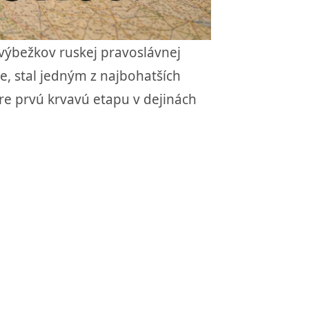
h výbežkov ruskej pravoslávnej
še, stal jedným z najbohatších
re prvú krvavú etapu v dejinách