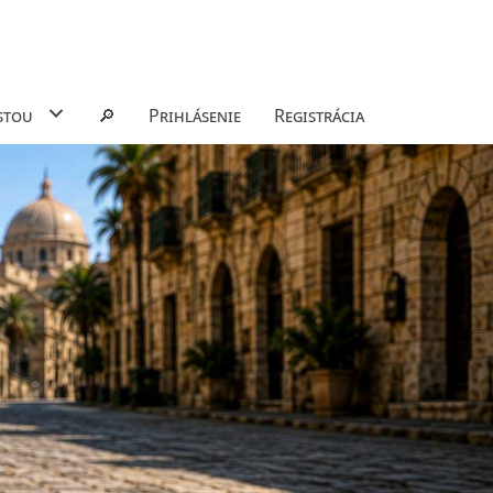
stou
🔎
Prihlásenie
Registrácia