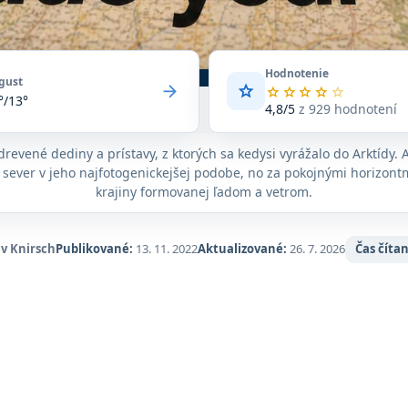
Hodnotenie
gust
arrow_forward
star
Priemerné
star
star
star
star
star
°/13°
hodnotenie
4,8/5
z 929 hodnotení
4,8
z
drevené dediny a prístavy, z ktorých sa kedysi vyrážalo do Arktídy.
5
 sever v jeho najfotogenickejšej podobe, no za pokojnými horizontmi
na
základe
krajiny formovanej ľadom a vetrom.
929
hodnotení
na
av Knirsch
Publikované:
13. 11. 2022
Aktualizované:
26. 7. 2026
Čas čítan
Google
Maps.