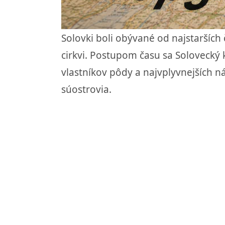
Solovki boli obývané od najstarších 
cirkvi. Postupom času sa Solovecký k
vlastníkov pôdy a najvplyvnejších n
súostrovia.