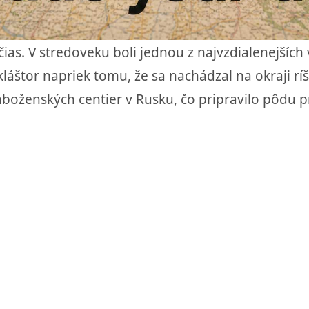
čias. V stredoveku boli jednou z najvzdialenejšíc
láštor napriek tomu, že sa nachádzal na okraji rí
áboženských centier v Rusku, čo pripravilo pôdu p