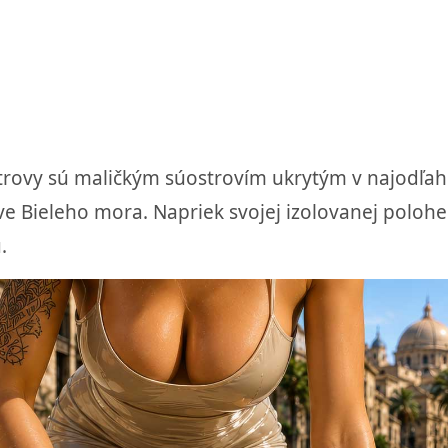
ostrovy sú maličkým súostrovím ukrytým v najodľa
ve Bieleho mora. Napriek svojej izolovanej poloh
.