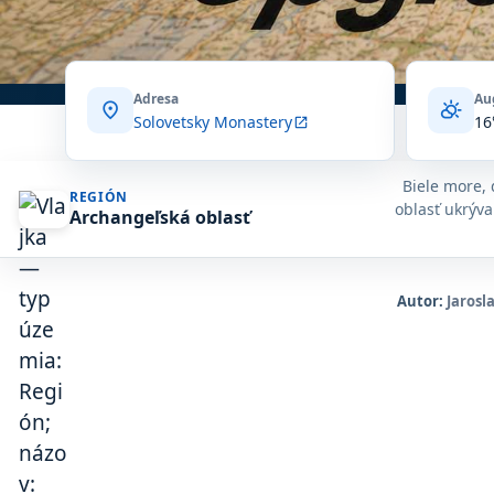
Adresa
Au
location_on
partly_cloudy_day
Solovetsky Monastery
16
open_in_new
Biele more, 
REGIÓN
oblasť ukrýva
Archangeľská oblasť
Autor:
Jarosl