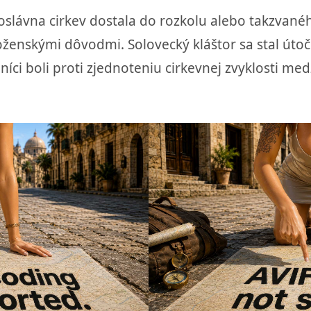
voslávna cirkev dostala do rozkolu alebo takzvané
ženskými dôvodmi. Solovecký kláštor sa stal útoč
lníci boli proti zjednoteniu cirkevnej zvyklosti me