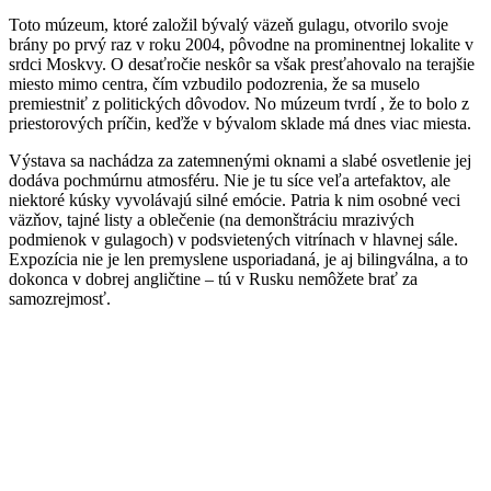
Toto múzeum, ktoré založil bývalý väzeň gulagu, otvorilo svoje
brány po prvý raz v roku 2004, pôvodne na prominentnej lokalite v
srdci Moskvy. O desaťročie neskôr sa však presťahovalo na terajšie
miesto mimo centra, čím vzbudilo podozrenia, že sa muselo
premiestniť z politických dôvodov. No múzeum tvrdí , že to bolo z
priestorových príčin, keďže v bývalom sklade má dnes viac miesta.
Výstava sa nachádza za zatemnenými oknami a slabé osvetlenie jej
dodáva pochmúrnu atmosféru. Nie je tu síce veľa artefaktov, ale
niektoré kúsky vyvolávajú silné emócie. Patria k nim osobné veci
väzňov, tajné listy a oblečenie (na demonštráciu mrazivých
podmienok v gulagoch) v podsvietených vitrínach v hlavnej sále.
Expozícia nie je len premyslene usporiadaná, je aj bilingválna, a to
dokonca v dobrej angličtine – tú v Rusku nemôžete brať za
samozrejmosť.