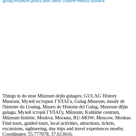
gulag
múzeum
práca
sibír
tábor
Úžasné miesta
Výstava
Things to do near Múzeum dejín gulagov, GULAG History
Museum, Музей истории ГУЛАГа, Gulag-Museum, musée de
l'histoire du Goulag, Museo de Historia del Gulag, Muzeum dějin
gulagu, Музей історії ГУЛАГу, Múzeum, Kultúrne centrum,
Múzeum histórie, Moskva, Москва, RU-MOW, Moscow, Moskau.
Find tours, guided tours, local activities, attractions, tickets,
excursions, sightseeing, day trips and travel experiences nearby.
Coordinates: 55.777078, 37.613616.