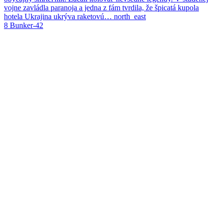
vojne zavládla paranoja a jedna z fám tvrdila, že špicatá kupola
hotela Ukrajina ukrýva raketovú…
north_east
8
Bunker-42