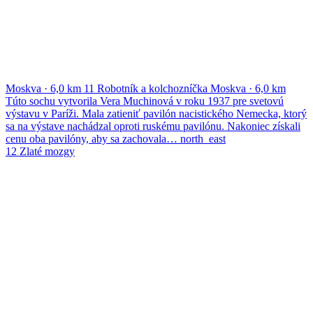
Moskva
·
6,0 km
11
Robotník a kolchozníčka
Moskva
·
6,0 km
Túto sochu vytvorila Vera Muchinová v roku 1937 pre svetovú
výstavu v Paríži. Mala zatieniť pavilón nacistického Nemecka, ktorý
sa na výstave nachádzal oproti ruskému pavilónu. Nakoniec získali
cenu oba pavilóny, aby sa zachovala…
north_east
12
Zlaté mozgy