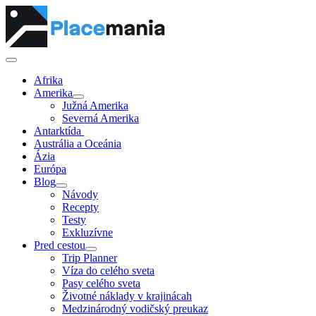
Afrika
Amerika
Južná Amerika
Severná Amerika
Antarktída
Austrália a Oceánia
Ázia
Európa
Blog
Návody
Recepty
Testy
Exkluzívne
Pred cestou
Trip Planner
Víza do celého sveta
Pasy celého sveta
Životné náklady v krajinácah
Medzinárodný vodičský preukaz