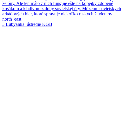
žetóny. Ale len málo z nich funguje ešte na kopejky zdobené
kosákom a kladivom z doby sovietskej éry. Múzeum sovietskych
arkádových hier, ktoré spravuje niekoľko ruských študentov…
north_east
3
Lubyanka: ústredie KGB