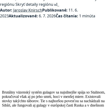
regiónu
Skryť detaily regiónu
expand_more
Autor:
Jaroslav Knirsch
Publikované:
11. 6.
2023
Aktualizované:
6. 7. 2026
Čas čítania:
1 minúta
Brutálny väzenský systém gulagov sa najsilnejšie spája so Stalinom,
pokračoval však aj po jeho smrti, hoci v menšej miere. Existovali
stovky takýchto táborov. Tie s najhoršou povesťou sa nachádzali na
Sibíri, ale fungovali aj gulagy v európskej časti Ruska a v dnešnom