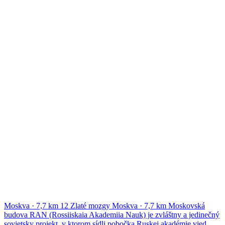
Moskva
·
7,7 km
12
Zlaté mozgy
Moskva
·
7,7 km
Moskovská
budova RAN (Rossiiskaia Akademiia Nauk) je zvláštny a jedinečný
sovietsky projekt, v ktorom sídli pobočka Ruskej akadémie vied.