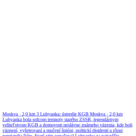
Moskva
·
2,0 km
3
Lubyanka: ústredie KGB
Moskva
·
2,0 km
Lubyanka bola srdcom temnoty starého ZSSR, legendárnym
veliteľstvom KGB a domovom neslávne známeho väzenia, kde boli
väznení, vyšetrovaní a mučení špióni, politickí disidenti a rôzni
nepriatelia štátu. Starý vtip označoval Lubyanku za najvyššiu