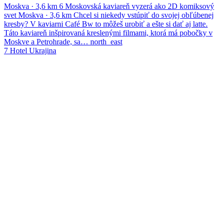
Moskva
·
3,6 km
6
Moskovská kaviareň vyzerá ako 2D komiksový
svet
Moskva
·
3,6 km
Chcel si niekedy vstúpiť do svojej obľúbenej
kresby? V kaviarni Café Bw to môžeš urobiť a ešte si dať aj latte.
Táto kaviareň inšpirovaná kreslenými filmami, ktorá má pobočky v
Moskve a Petrohrade, sa…
north_east
7
Hotel Ukrajina