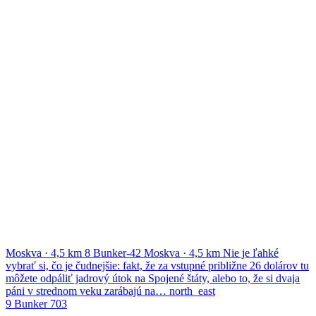
Moskva
·
4,5 km
8
Bunker-42
Moskva
·
4,5 km
Nie je ľahké
vybrať si, čo je čudnejšie: fakt, že za vstupné približne 26 dolárov tu
môžete odpáliť jadrový útok na Spojené štáty, alebo to, že si dvaja
páni v strednom veku zarábajú na…
north_east
9
Bunker 703