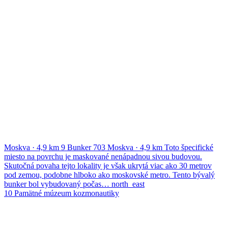
Moskva
·
4,9 km
9
Bunker 703
Moskva
·
4,9 km
Toto špecifické
miesto na povrchu je maskované nenápadnou sivou budovou.
Skutočná povaha tejto lokality je však ukrytá viac ako 30 metrov
pod zemou, podobne hlboko ako moskovské metro. Tento bývalý
bunker bol vybudovaný počas…
north_east
10
Pamätné múzeum kozmonautiky