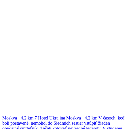
Moskva
·
4,2 km
7
Hotel Ukrajina
Moskva
·
4,2 km
V časoch, keď
boli postavené, nemohol do Siedmich sestier vstúpiť žiaden
obyčajný smrteľník. Začali kolovať nevšedné legendy. V studenej