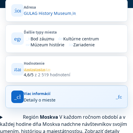
Adresa
location_on
GULAG History Museum
open_in_new
Ďalšie typy miesta
category
Bod záujmu
Kultúrne centrum
where_to_vote
palette
Múzeum histórie
Zariadenie
museum
location_on
Hodnotenie
star
Priemerné
star
star
star
star
star
hodnotenie
4,6/5
z 2 519 hodnotení
4,6
z
5
Viac informácií
na
fact_check
arrow_forwar
Detaily o mieste
základe
2 519
hodnotení
Región
Moskva
V každom ročnom období a v
na
Google
každej hodine dňa Moskva nadchne návštevníkov svojím
Maps.
umením, históriou a majestátnosťou.
Zobraziť detaily