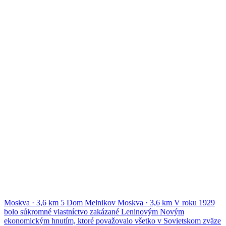
Moskva
·
3,6 km
5
Dom Melnikov
Moskva
·
3,6 km
V roku 1929
bolo súkromné vlastníctvo zakázané Leninovým Novým
ekonomickým hnutím, ktoré považovalo všetko v Sovietskom zväze