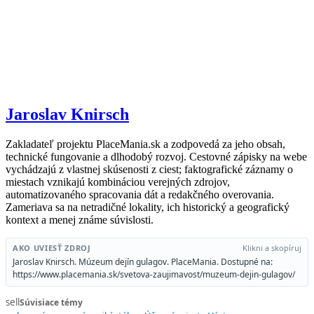
Jaroslav Knirsch
Zakladateľ projektu PlaceMania.sk a zodpovedá za jeho obsah,
technické fungovanie a dlhodobý rozvoj. Cestovné zápisky na webe
vychádzajú z vlastnej skúsenosti z ciest; faktografické záznamy o
miestach vznikajú kombináciou verejných zdrojov,
automatizovaného spracovania dát a redakčného overovania.
Zameriava sa na netradičné lokality, ich historický a geografický
kontext a menej známe súvislosti.
AKO UVIESŤ ZDROJ
Klikni a skopíruj
Jaroslav Knirsch. Múzeum dejín gulagov. PlaceMania. Dostupné na:
https://www.placemania.sk/svetova-zaujimavost/muzeum-dejin-gulagov/
sell
Súvisiace témy