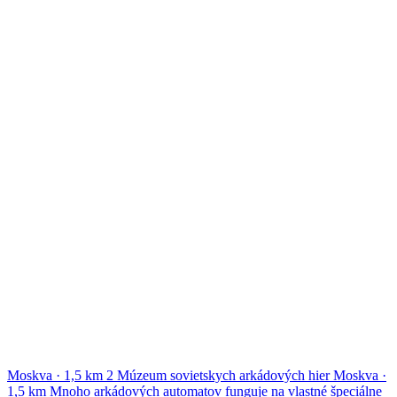
Moskva
·
1,5 km
2
Múzeum sovietskych arkádových hier
Moskva
·
1,5 km
Mnoho arkádových automatov funguje na vlastné špeciálne