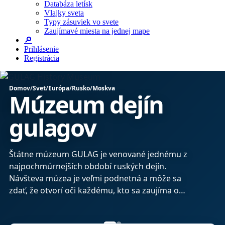
Databáza letísk
Vlajky sveta
Typy zásuviek vo svete
Zaujímavé miesta na jednej mape
🔎
Prihlásenie
Registrácia
Domov
/
Svet
/
Európa
/
Rusko
/
Moskva
Múzeum dejín
gulagov
bo
Štátne múzeum GULAG je venované jednému z
najpochmúrnejších období ruských dejín.
Návšteva múzea je veľmi podnetná a môže sa
zdať, že otvorí oči každému, kto sa zaujíma o
históriu ZSSR.