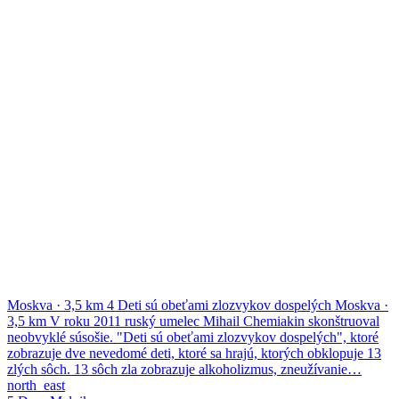
Moskva
·
3,5 km
4
Deti sú obeťami zlozvykov dospelých
Moskva
·
3,5 km
V roku 2011 ruský umelec Mihail Chemiakin skonštruoval
neobvyklé súsošie. "Deti sú obeťami zlozvykov dospelých", ktoré
zobrazuje dve nevedomé deti, ktoré sa hrajú, ktorých obklopuje 13
zlých sôch. 13 sôch zla zobrazuje alkoholizmus, zneužívanie…
north_east