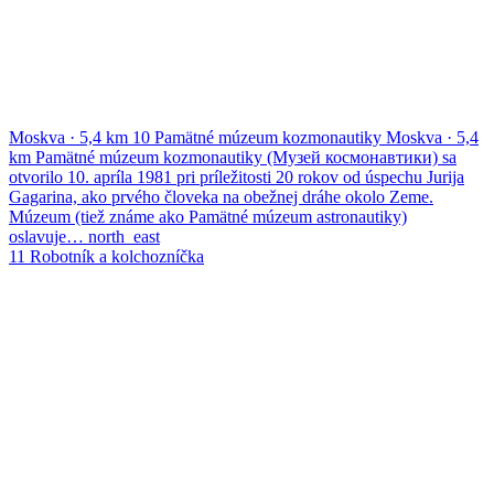
Moskva
·
5,4 km
10
Pamätné múzeum kozmonautiky
Moskva
·
5,4
km
Pamätné múzeum kozmonautiky (Музей космонавтики) sa
otvorilo 10. apríla 1981 pri príležitosti 20 rokov od úspechu Jurija
Gagarina, ako prvého človeka na obežnej dráhe okolo Zeme.
Múzeum (tiež známe ako Pamätné múzeum astronautiky)
oslavuje…
north_east
11
Robotník a kolchozníčka