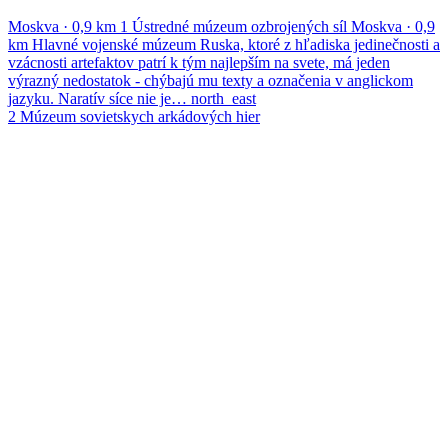
Moskva
·
0,9 km
1
Ústredné múzeum ozbrojených síl
Moskva
·
0,9
km
Hlavné vojenské múzeum Ruska, ktoré z hľadiska jedinečnosti a
vzácnosti artefaktov patrí k tým najlepším na svete, má jeden
výrazný nedostatok - chýbajú mu texty a označenia v anglickom
jazyku. Naratív síce nie je…
north_east
2
Múzeum sovietskych arkádových hier