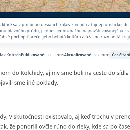
 ktoré sa v priebehu desiatich rokov zmenilo z tajnej turistickej de
inu hlavného prúdu, je dnes jednoznačne najnavštevovanejšou kr
ľahké pochopiť prečo: jeho bohatá kultúra a úžasne rozmanitá kraji
stináciu pre všetkých, ktorí milujú históriu a prírodu v tom najve
meradle.
slav Knirsch
Publikované:
30. 3. 2019
Aktualizované:
6. 7. 2026
Čas čítan
om do Kolchidy, aj my sme boli na ceste do sídla 
javili sme iné poklady.
y. V skutočnosti existovalo, aj keď trochu v pren
ak, že ponorili ovčie rúno do rieky, kde sa po čase 