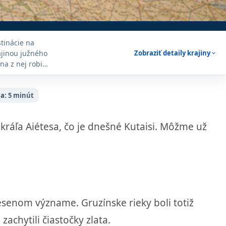
stinácie na
ajinou južného
Zobraziť detaily krajiny
expand_more
na z nej robia
ľkolepejšom
ia:
5 minút
kráľa Aiétesa, čo je dnešné Kutaisi. Môžme už
esenom význame. Gruzínske rieky boli totiž
zachytili čiastočky zlata.