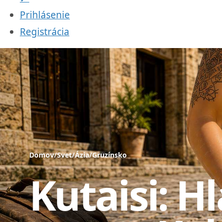
Prihlásenie
Registrácia
Domov
/
Svet
/
Ázia
/
Gruzínsko
Kutaisi: H