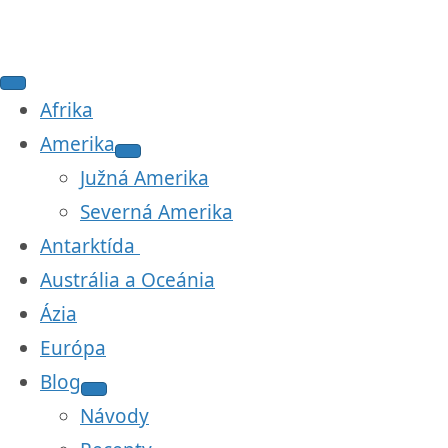
Afrika
Amerika
Južná Amerika
Severná Amerika
Antarktída
Austrália a Oceánia
Ázia
Európa
Blog
Návody