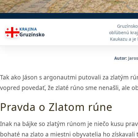
Gruzínsko,
KRAJINA
obľúbenú kraj
Gruzínsko
Kaukazu a je 
ideálnu de
Autor:
Jaro
Tak ako Jáson s argonautmi putovali za zlatým rún
vopred povedať, že zlaté rúno sme nenašli, ale ob
Pravda o Zlatom rúne
Inak na bájke so zlatým rúnom je niečo kusu pravd
bohaté na zlato a miestni obyvatelia ho získavali t