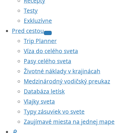
Recepty
Testy
Exkluzívne
Pred cestou
Trip Planner
Víza do celého sveta
Pasy celého sveta
Životné náklady v krajinácah
Medzinárodný vodičský preukaz
Databáza letísk
Vlajky sveta
Typy zásuviek vo svete
Zaujímavé miesta na jednej mape
🔎