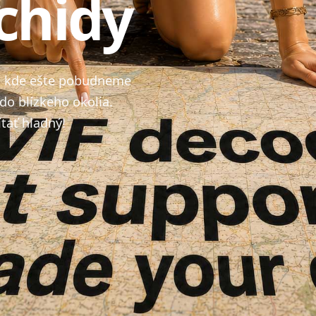
chidy
i, kde ešte pobudneme
do blízkeho okolia.
tať hladný!