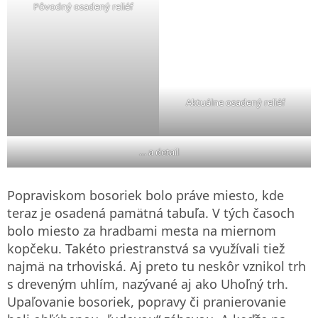
Pôvodný osadený reliéf
Aktuálne osadený reliéf
… a detail
Popraviskom bosoriek bolo práve miesto, kde
teraz je osadená pamätná tabuľa. V tých časoch
bolo miesto za hradbami mesta na miernom
kopčeku. Takéto priestranstvá sa využívali tiež
najmä na trhoviská. Aj preto tu neskôr vznikol trh
s dreveným uhlím, nazývané aj ako Uhoľný trh.
Upaľovanie bosoriek, popravy či pranierovanie