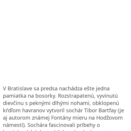
V Bratislave sa predsa nachádza ešte jedna
pamiatka na bosorky. Rozstrapatenú, vyvinutú
dievčinu s peknými dlhými nohami, obklopenú
kŕdľom havranov vytvoril sochár Tibor Bartfay (je
aj autorom známej Fontány mieru na Hodžovom
námestí). Sochára fascinovali príbehy o