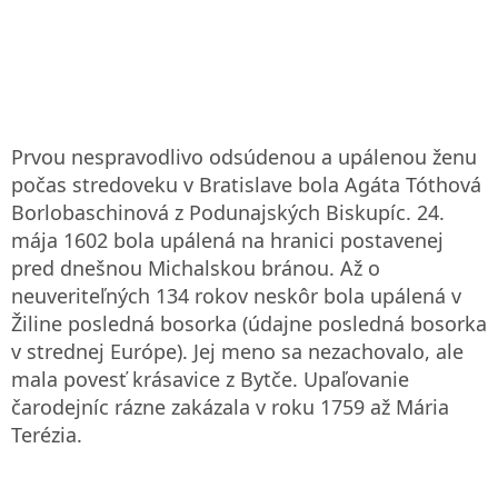
Prvou nespravodlivo odsúdenou a upálenou ženu
počas stredoveku v Bratislave bola Agáta Tóthová
Borlobaschinová z Podunajských Biskupíc. 24.
mája 1602 bola upálená na hranici postavenej
pred dnešnou Michalskou bránou. Až o
neuveriteľných 134 rokov neskôr bola upálená v
Žiline posledná bosorka (údajne posledná bosorka
v strednej Európe). Jej meno sa nezachovalo, ale
mala povesť krásavice z Bytče. Upaľovanie
čarodejníc rázne zakázala v roku 1759 až Mária
Terézia.