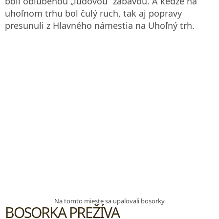
boli obľúbenou „ľudovou“ zábavou. A keďže na
uhoľnom trhu bol čulý ruch, tak aj popravy
presunuli z Hlavného námestia na Uhoľný trh.
Na tomto mieste sa upaľovali bosorky
BOSORKA PREŽÍVA