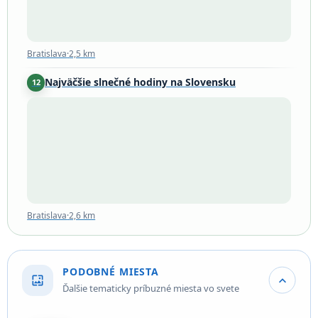
Bratislava
·
2,5 km
Najväčšie slnečné hodiny na Slovensku
12
Bratislava
·
2,6 km
Bratislava
·
2,6 km
PODOBNÉ MIESTA
wallpaper
expand_more
Ďalšie tematicky príbuzné miesta vo svete