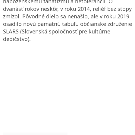
náboženskému fanatizmu a netolerancii. O
dvanásť rokov neskôr, v roku 2014, reliéf bez stopy
zmizol. Pôvodné dielo sa nenašlo, ale v roku 2019
osadilo novú pamätnú tabuľu občianske združenie
SLARS (Slovenská spoločnosť pre kultúrne
dedičstvo).