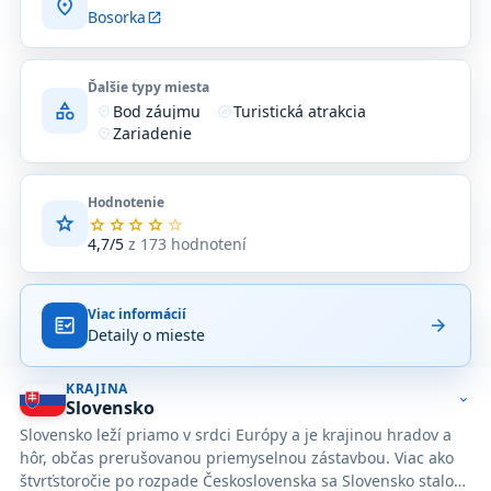
location_on
Bosorka
open_in_new
Ďalšie typy miesta
category
Bod záujmu
Turistická atrakcia
where_to_vote
explore
Zariadenie
location_on
Hodnotenie
star
Priemerné
star
star
star
star
star
hodnotenie
4,7/5
z 173 hodnotení
4,7
z
5
Viac informácií
na
fact_check
arrow_forward
Detaily o mieste
základe
173
hodnotení
KRAJINA
na
expand_more
Slovensko
Google
Slovensko leží priamo v srdci Európy a je krajinou hradov a
Maps.
hôr, občas prerušovanou priemyselnou zástavbou. Viac ako
štvrťstoročie po rozpade Československa sa Slovensko stalo