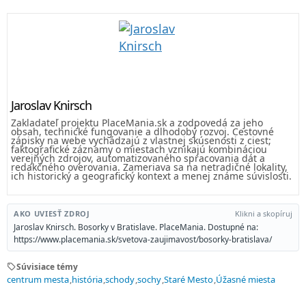
Jaroslav Knirsch
Zakladateľ projektu PlaceMania.sk a zodpovedá za jeho
obsah, technické fungovanie a dlhodobý rozvoj. Cestovné
zápisky na webe vychádzajú z vlastnej skúsenosti z ciest;
faktografické záznamy o miestach vznikajú kombináciou
verejných zdrojov, automatizovaného spracovania dát a
redakčného overovania. Zameriava sa na netradičné lokality,
ich historický a geografický kontext a menej známe súvislosti.
AKO UVIESŤ ZDROJ
Klikni a skopíruj
Jaroslav Knirsch. Bosorky v Bratislave. PlaceMania. Dostupné na:
https://www.placemania.sk/svetova-zaujimavost/bosorky-bratislava/
sell
Súvisiace témy
centrum mesta
história
schody
sochy
Staré Mesto
Úžasné miesta