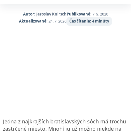
sebavedomým a nezávislým štátom. Hlavné mesto Bratislava
láka návštevníkov na svoje nádherné staré mesto a kultúru
Autor:
Jaroslav Knirsch
Publikované:
7. 9. 2020
pitia alkoholu. Slovensko však najviac žiari pre milovníkov
Aktualizované:
24. 7. 2026
Čas čítania:
4 minúty
prírody. Turistické chodníky vo Vysokých Tatrách vedú
krajinou nadpozemskej krásy so zrkadlovo čistými
ľadovcovými jazerami, ktoré sú obklopené dvojtisícovými
štítmi.
Jedna z najkrajších bratislavských sôch má trochu
zastrčené miesto. Mnohí ju už možno niekde na