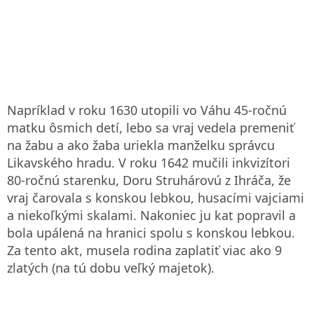
Napríklad v roku 1630 utopili vo Váhu 45-ročnú
matku ôsmich detí, lebo sa vraj vedela premeniť
na žabu a ako žaba uriekla manželku správcu
Likavského hradu. V roku 1642 mučili inkvizítori
80-ročnú starenku, Doru Struhárovú z Ihráča, že
vraj čarovala s konskou lebkou, husacími vajciami
a niekoľkými skalami. Nakoniec ju kat popravil a
bola upálená na hranici spolu s konskou lebkou.
Za tento akt, musela rodina zaplatiť viac ako 9
zlatých (na tú dobu veľký majetok).