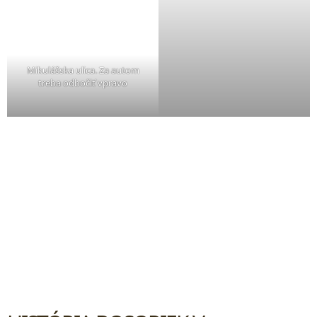
Mikulášska ulica. Za autom
treba odbočiť vpravo