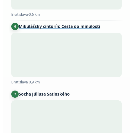
Bratislava
·
0,6 km
Mikulášsky cintorín: Cesta do minulosti
6
Bratislava
·
0,9 km
Bratislava
·
0,9 km
Socha Júliusa Satinského
7
Bratislavský kraj
·
1,1 km