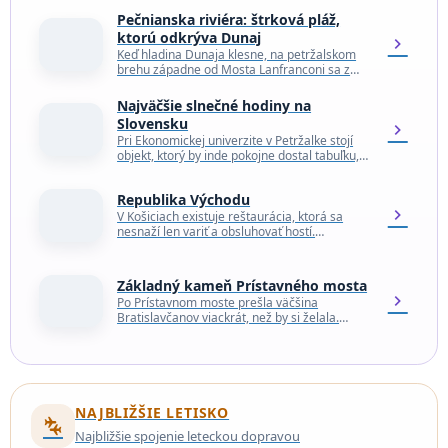
Pečnianska riviéra: štrková pláž,
ktorú odkrýva Dunaj
chevron_right
Keď hladina Dunaja klesne, na petržalskom
brehu západne od Mosta Lanfranconi sa z
vody vynorí dlhý pás svetlého štrku. Medzi
okruhliakmi vzniknú…
Najväčšie slnečné hodiny na
Slovensku
chevron_right
Pri Ekonomickej univerzite v Petržalke stojí
objekt, ktorý by inde pokojne dostal tabuľku,
lavičku, trasu pre turistov a dramatický text o
génu…
Republika Východu
chevron_right
V Košiciach existuje reštaurácia, ktorá sa
nesnaží len variť a obsluhovať hostí.
Návštevníkom ponúka niečo navyše –
občianstvo neexistujúceho štátu. Volá sa…
Základný kameň Prístavného mosta
chevron_right
Po Prístavnom moste prešla väčšina
Bratislavčanov viackrát, než by si želala.
Autom, vlakom, autobusom, na bicykli alebo v
kolóne, ktorá sa tvári…
NAJBLIŽŠIE LETISKO
connecting_airports
Najbližšie spojenie leteckou dopravou