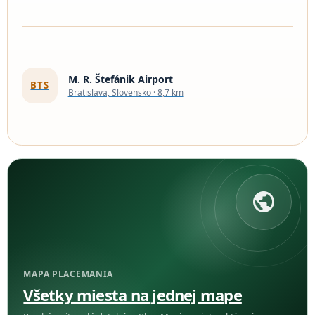
M. R. Štefánik Airport
BTS
Bratislava, Slovensko · 8,7 km
public
MAPA PLACEMANIA
Všetky miesta na jednej mape