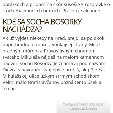
obrázkoch a pripomína skôr súsošie k rozprávke o
troch zhavranelích bratoch. Pravda je ale inde.
KDE SA SOCHA BOSORKY
NACHÁDZA?
Ak už vyjdeš niekedy na Hrad, prejdi sa po okolí,
popri hradnom múre z vonkajšej strany. Medzi
hradným múrom a Pravoslávnym chrámom
svätého Mikuláša nájdeš na malom kamennom
nádvorí sochu Bosorky. Je známa aj pod názvom
Dievča s havranmi. Najlepšie urobíš, ak pôjdeš z
Mikulášskej ulice úzkym strmým schodiskom.
Veľmi málo Bratislavčanov pozná tento úsek a
okolie.
Tu objavíš skryté schodisko
vedúce až k soche