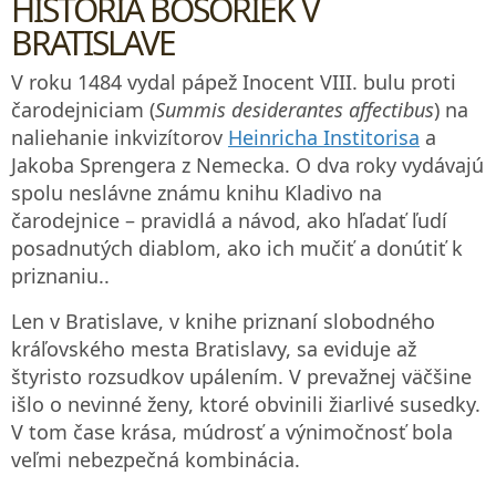
HISTÓRIA BOSORIEK V
BRATISLAVE
V roku 1484 vydal pápež Inocent VIII. bulu proti
čarodejniciam (
Summis desiderantes affectibus
) na
naliehanie inkvizítorov
Heinricha Institorisa
a
Jakoba Sprengera z Nemecka. O dva roky vydávajú
spolu neslávne známu knihu Kladivo na
čarodejnice – pravidlá a návod, ako hľadať ľudí
posadnutých diablom, ako ich mučiť a donútiť k
priznaniu..
Len v Bratislave, v knihe priznaní slobodného
kráľovského mesta Bratislavy, sa eviduje až
štyristo rozsudkov upálením. V prevažnej väčšine
išlo o nevinné ženy, ktoré obvinili žiarlivé susedky.
V tom čase krása, múdrosť a výnimočnosť bola
veľmi nebezpečná kombinácia.