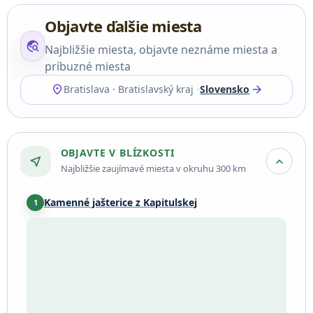
Objavte ďalšie miesta
travel_explore
Najbližšie miesta, objavte neznáme miesta a
príbuzné miesta
location_on
arrow_forward
Bratislava · Bratislavský kraj
Slovensko
OBJAVTE V BLÍZKOSTI
near_me
expand_more
Najbližšie zaujímavé miesta v okruhu 300 km
Kamenné jašterice z Kapitulskej
1
Bratislava
·
0,2 km