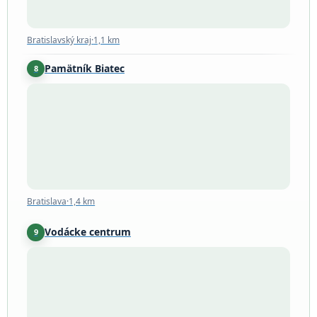
Bratislavský kraj
·
1,1 km
Pamätník Biatec
8
Bratislava
·
1,4 km
Bratislava
·
1,4 km
Vodácke centrum
9
Bratislava
·
2,4 km