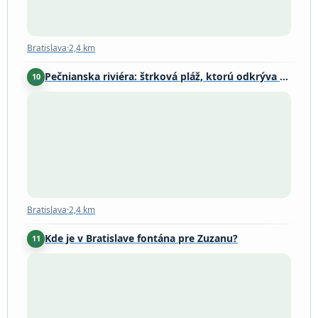
Bratislava
·
2,4 km
Pečnianska riviéra: štrková pláž, ktorú odkrýva Dunaj
10
Bratislava
·
2,4 km
Bratislava
·
2,4 km
Kde je v Bratislave fontána pre Zuzanu?
11
Bratislava
·
2,5 km