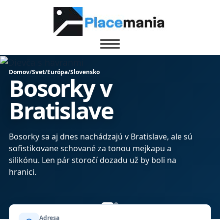
Domov
/
Svet
/
Európa
/
Slovensko
Bosorky v
Bratislave
Bosorky sa aj dnes nachádzajú v Bratislave, ale sú
sofistikovane schované za tonou mejkapu a
silikónu. Len pár storočí dozadu už by boli na
hranici.
Adresa