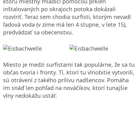
ktorú miestny mladíci pomocou prkien
inštalovaných po okrajoch potoka dokázali
rozvíriť. Teraz sem chodia surfisti, ktorým nevadí
ľadová voda (v zime má len 4 stupne, v lete 15),
predvádzať sa obecenstvu.
Miesto je medzi surfistami tak populárne, že sa tu
občas tvoria i fronty. Tí, ktorí tu vlnobitie vytvorili,
sú otrávení z takého prílivu nadšencov. Pomáha
im snáď len pohľad na nováčikov, ktorí tunajšie
vlny nedokážu ustáť.