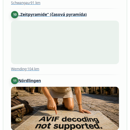
Schwangau
·
91 km
„Zeitpyramide“ (časová pyramída)
10
Wemding
·
104 km
Wemding
·
104 km
Nördlingen
11
Nördlingen
·
113 km