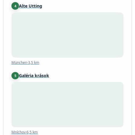
Alte Utting
4
München
·
3,5 km
München
·
3,5 km
Galéria krások
5
Mníchov
·
6,5 km
Mníchov
·
6,5 km