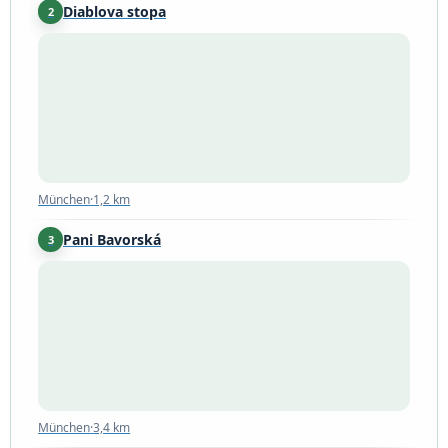
Diablova stopa
2
München
·
1,2 km
München
·
1,2 km
Pani Bavorská
3
München
·
3,4 km
München
·
3,4 km