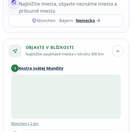
travel_explore
Najbližšie miesta, objavte neznáme miesta a
príbuzné miesta
location_on
arrow_forward
München · Bayern
Nemecko
OBJAVTE V BLÍZKOSTI
near_me
expand_more
Najbližšie zaujímavé miesta v okruhu 300 km
Kostra svätej Mundity
1
München
·
1,2 km
München
·
1,2 km