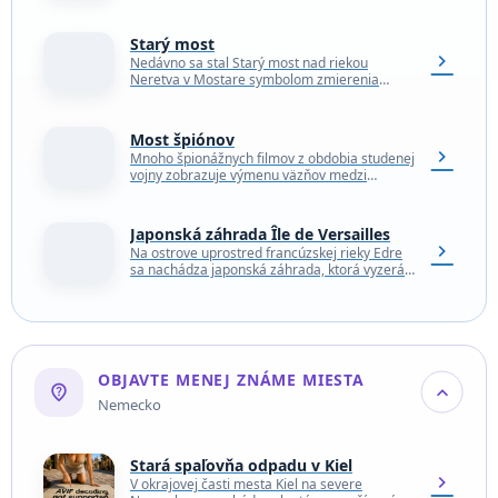
najväčšou botanickou záhradou na svete. Tou
najväčšou a najrôznorodejšou…
Starý most
chevron_right
Nedávno sa stal Starý most nad riekou
Neretva v Mostare symbolom zmierenia
medzi ľuďmi a náboženstvami. V roku 1993 ho
v bosnianskej…
Most špiónov
chevron_right
Mnoho špionážnych filmov z obdobia studenej
vojny zobrazuje výmenu väzňov medzi
Spojenými štátmi a Sovietskym zväzom na
moste. Ukázalo sa, že tieto…
Japonská záhrada Île de Versailles
chevron_right
Na ostrove uprostred francúzskej rieky Edre
sa nachádza japonská záhrada, ktorá vyzerá
ako presadená z mesta Kjóto. Územie, kde
teraz stojí ostrov…
OBJAVTE MENEJ ZNÁME MIESTA
not_listed_location
expand_more
Nemecko
Stará spaľovňa odpadu v Kiel
chevron_right
V okrajovej časti mesta Kiel na severe