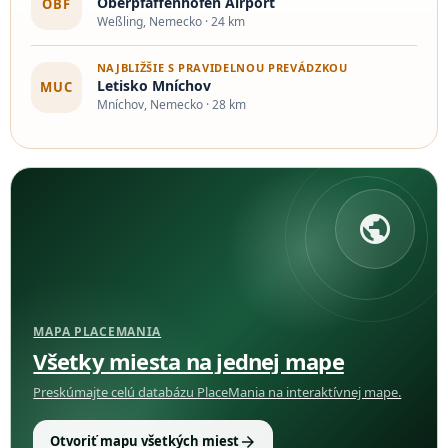
Oberpfaffenhofen Airport
OBF
Weßling, Nemecko · 24 km
NAJBLIŽŠIE S PRAVIDELNOU PREVÁDZKOU
Letisko Mníchov
MUC
Mníchov, Nemecko · 28 km
public
MAPA PLACEMANIA
Všetky miesta na jednej mape
Preskúmajte celú databázu PlaceMania na interaktívnej mape.
arrow_forward
Otvoriť mapu všetkých miest