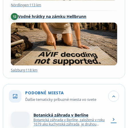
Nördlingen
·
113 km
Vodné hrátky na zámku Hellbrunn
12
Salzburg
·
118 km
Salzburg
·
118 km
PODOBNÉ MIESTA
wallpaper
expand_more
Ďalšie tematicky príbuzné miesta vo svete
Botanická záhrada v Berlíne
chevron_right
Botanická záhrada v Berlíne, založená v roku
1679 ako kuchynská záhrada, je druhou