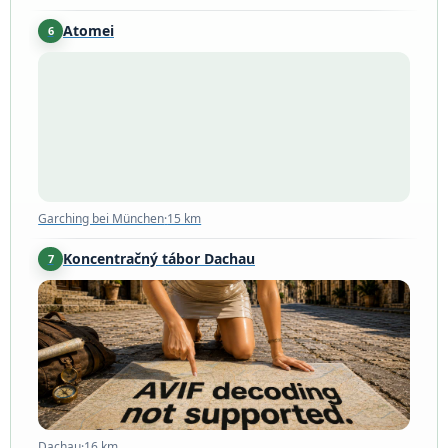
Atomei
6
Garching bei München
·
15 km
Garching bei München
·
15 km
Koncentračný tábor Dachau
7
Dachau
·
16 km
Dachau
·
16 km