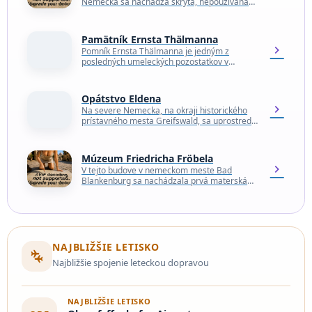
Nemecka sa nachádza skrytá, nepoužívaná
spaľovňa odpadu, ktorá bola opustená
koncom 80. rokov. Toto miesto…
Pamätník Ernsta Thälmanna
chevron_right
Pomník Ernsta Thälmanna je jedným z
posledných umeleckých pozostatkov v
Berlíne, ktorý pripomína „staré dobré časy“
Nemeckej demokratickej republiky (NDR),
keďže väčšina…
Opátstvo Eldena
chevron_right
Na severe Nemecka, na okraji historického
prístavného mesta Greifswald, sa uprostred
tichého lesa týčia monumentálne ruiny
kláštora z 12. storočia. Po stáročia…
Múzeum Friedricha Fröbela
chevron_right
V tejto budove v nemeckom meste Bad
Blankenburg sa nachádzala prvá materská
škola na svete. V súčasnosti sa nazýva
Múzeum Friedricha Fröbela…
NAJBLIŽŠIE LETISKO
connecting_airports
Najbližšie spojenie leteckou dopravou
NAJBLIŽŠIE LETISKO