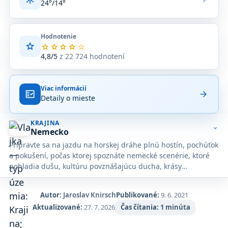
24°/14°
Hodnotenie
star
Priemerné
star
star
star
star
star
hodnotenie
4,8/5
z 22 724 hodnotení
4,8
z
5
Viac informácií
na
fact_check
arrow_forward
Detaily o mieste
základe
22 724
hodnotení
KRAJINA
na
expand_more
Nemecko
Google
Pripravte sa na jazdu na horskej dráhe plnú hostín, pochúťok
Maps.
a pokušení, počas ktorej spoznáte nemecké scenérie, ktoré
pohladia dušu, kultúru povznášajúcu ducha, krásy
veľkomiest, romantické zámky a murované mestečká.
Autor:
Jaroslav Knirsch
Publikované:
9. 6. 2021
Aktualizované:
27. 7. 2026
Čas čítania:
1 minúta