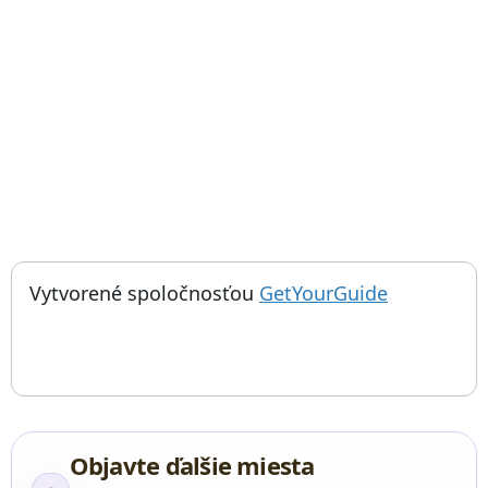
; otvorí sa
Things to do near Eisbachwelle, Eisbach surfer wave, Turisti
Vytvorené spoločnosťou
GetYourGuide
Objavte ďalšie miesta