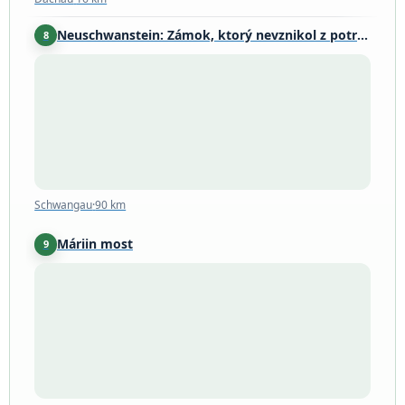
Neuschwanstein: Zámok, ktorý nevznikol z potreby, ale z túžby
8
Schwangau
·
90 km
Schwangau
·
90 km
Máriin most
9
Schwangau
·
91 km