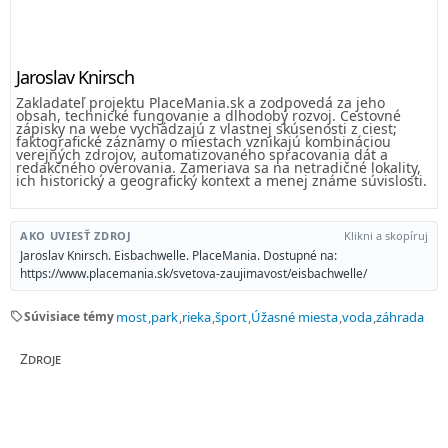
Jaroslav Knirsch
Zakladateľ projektu PlaceMania.sk a zodpovedá za jeho
obsah, technické fungovanie a dlhodobý rozvoj. Cestovné
zápisky na webe vychádzajú z vlastnej skúsenosti z ciest;
faktografické záznamy o miestach vznikajú kombináciou
verejných zdrojov, automatizovaného spracovania dát a
redakčného overovania. Zameriava sa na netradičné lokality,
ich historický a geografický kontext a menej známe súvislosti.
AKO UVIESŤ ZDROJ
Klikni a skopíruj
Jaroslav Knirsch. Eisbachwelle. PlaceMania. Dostupné na:
https://www.placemania.sk/svetova-zaujimavost/eisbachwelle/
sell
Súvisiace témy
most
park
rieka
šport
Úžasné miesta
voda
záhrada
Zdroje