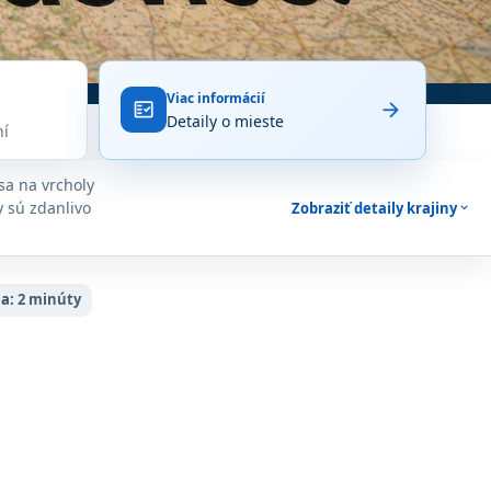
Viac informácií
arrow_forward
fact_check
Detaily o mieste
ní
sa na vrcholy
y sú zdanlivo
Zobraziť detaily krajiny
expand_more
ia:
2 minúty