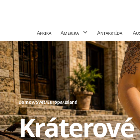
Afrika
Amerika
Antarktída
Aus
Domov
/
Svet
/
Európa
/
Island
Kráterové 