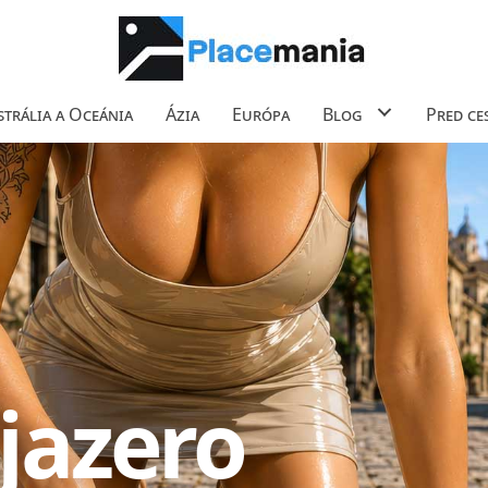
trália a Oceánia
Ázia
Európa
Blog
Pred ce
jazero