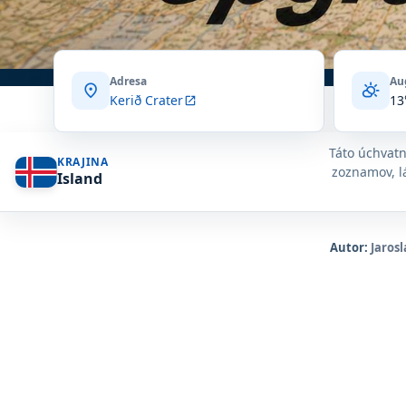
Adresa
Au
location_on
partly_cloudy_day
Kerið Crater
13
open_in_new
Táto úchvatn
KRAJINA
zoznamov, lá
Island
Autor:
Jarosl