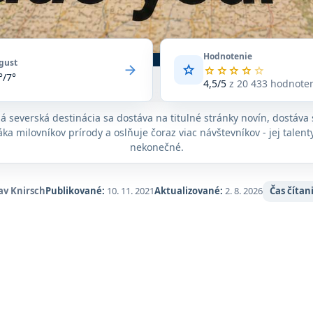
Hodnotenie
gust
arrow_forward
star
Priemerné
star
star
star
star
star
°/7°
hodnotenie
4,5/5
z 20 433 hodnote
4,5
z
á severská destinácia sa dostáva na titulné stránky novín, dostáva 
5
ka milovníkov prírody a oslňuje čoraz viac návštevníkov - jej talent
na
základe
nekonečné.
20 433
hodnotení
na
av Knirsch
Publikované:
10. 11. 2021
Aktualizované:
2. 8. 2026
Čas čítan
Google
Maps.