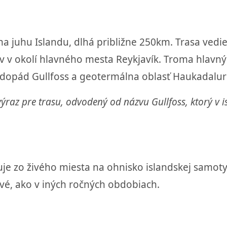
a na juhu Islandu, dlhá približne 250km. Trasa ved
ov v okolí hlavného mesta Reykjavík. Troma hlavn
vodopád Gullfoss a geotermálna oblasť Haukadalur 
ýraz pre trasu, odvodený od názvu Gullfoss, ktorý v 
je zo živého miesta na ohnisko islandskej samoty 
ivé, ako v iných ročných obdobiach.