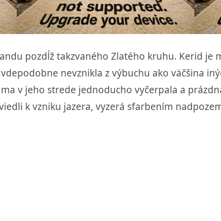
slandu pozdĺž takzvaného Zlatého kruhu. Kerid je 
ravdepodobne nevznikla z výbuchu ako väčšina iný
gma v jeho strede jednoducho vyčerpala a prázdn
 viedli k vzniku jazera, vyzerá sfarbením nadpoze