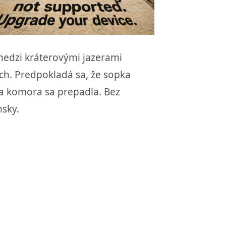
medzi kráterovými jazerami
ch. Predpokladá sa, že sopka
a komora sa prepadla. Bez
msky.