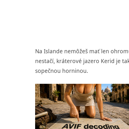
Na Islande nemôžeš mať len ohromujú
nestačí, kráterové jazero Kerid je
sopečnou horninou.