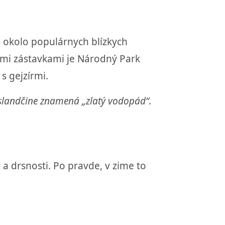
ie okolo populárnych blízkych
ými zástavkami je Národný Park
s gejzírmi.
islandčine znamená „zlatý vodopád“.
a drsnosti. Po pravde, v zime to