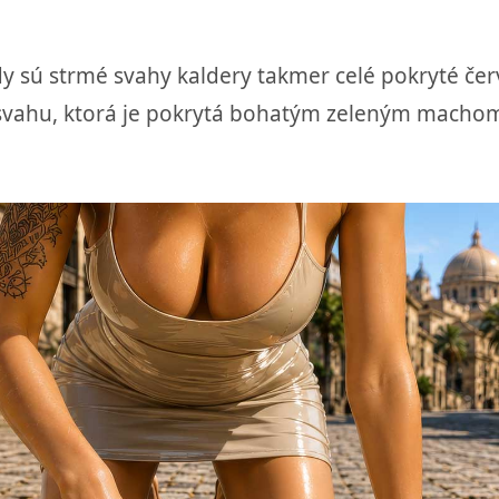
dy sú strmé svahy kaldery takmer celé pokryté č
 svahu, ktorá je pokrytá bohatým zeleným machom