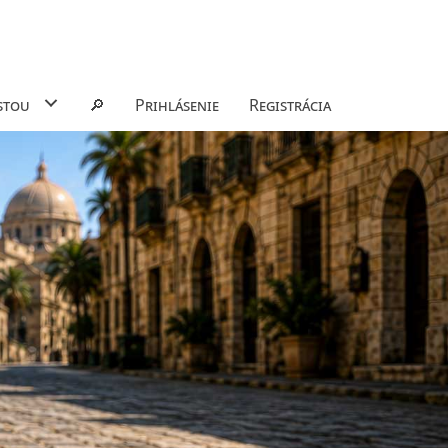
stou
🔎
Prihlásenie
Registrácia