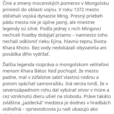
Číne a zmeny mocenských pomerov v Mongolsku
priniesli do oblasti vojnu. V roku 1372 mesto
obliehali vojská dynastie Ming. Presný priebeh
pádu mesta nie je úplne jasný, ale miestne
legendy sú silné. Podľa jednej z nich Mingovci
nechceli hradby dobýjať priamo – namiesto toho
nechali odkloniť rieku Ejina, hlavnú tepnu života
Khara Khoto. Bez vody nedokázali obyvatelia ani
posádka dlho vydržať.
Ďalšia legenda rozpráva o mongolskom veliteľovi
menom Khara Bátor. Keď pochopil, že mesto
padne, mal v zúfalstve zabiť vlastnú rodinu a
potom spáchať samovraždu. Iná verzia tvrdí, že v
severozápadnom rohu dal vybúrať otvor v múre a
cez vzniknutú dieru ušiel na slobodu. Práve takáto
zvláštna „jazdecká“ medzera je dodnes v hradbách
viditeľná – sprievodcovia ju radi ukazujú ako