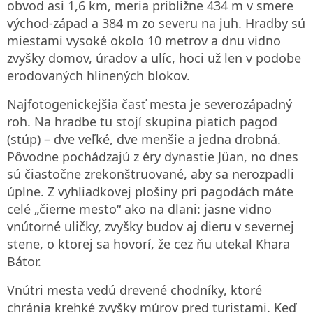
obvod asi 1,6 km, meria približne 434 m v smere
východ‑západ a 384 m zo severu na juh. Hradby sú
miestami vysoké okolo 10 metrov a dnu vidno
zvyšky domov, úradov a ulíc, hoci už len v podobe
erodovaných hlinených blokov.
Najfotogenickejšia časť mesta je severozápadný
roh. Na hradbe tu stojí skupina piatich pagod
(stúp) – dve veľké, dve menšie a jedna drobná.
Pôvodne pochádzajú z éry dynastie Jüan, no dnes
sú čiastočne zrekonštruované, aby sa nerozpadli
úplne. Z vyhliadkovej plošiny pri pagodách máte
celé „čierne mesto“ ako na dlani: jasne vidno
vnútorné uličky, zvyšky budov aj dieru v severnej
stene, o ktorej sa hovorí, že cez ňu utekal Khara
Bátor.
Vnútri mesta vedú drevené chodníky, ktoré
chránia krehké zvyšky múrov pred turistami. Keď