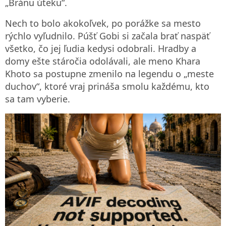
„Bránu úteku“.
Nech to bolo akokoľvek, po porážke sa mesto
rýchlo vyľudnilo. Púšť Gobi si začala brať naspäť
všetko, čo jej ľudia kedysi odobrali. Hradby a
domy ešte stáročia odolávali, ale meno Khara
Khoto sa postupne zmenilo na legendu o „meste
duchov“, ktoré vraj prináša smolu každému, kto
sa tam vyberie.