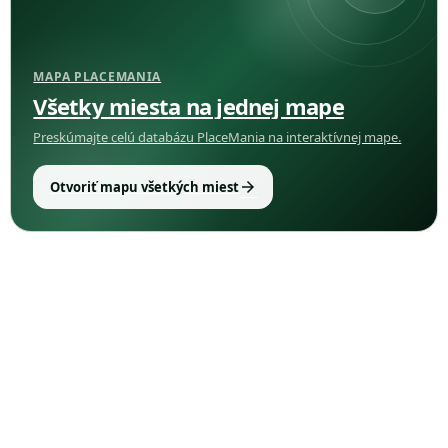
MAPA PLACEMANIA
Všetky miesta na jednej mape
Preskúmajte celú databázu PlaceMania na interaktívnej mape.
arrow_forward
Otvoriť mapu všetkých miest