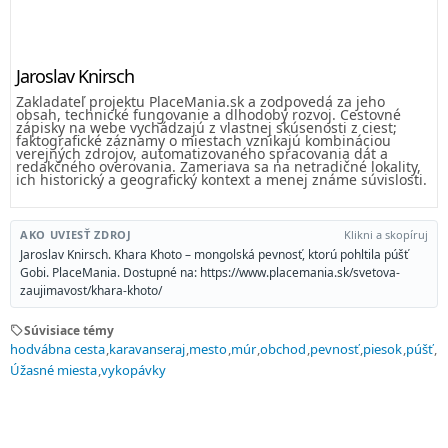
Jaroslav Knirsch
Zakladateľ projektu PlaceMania.sk a zodpovedá za jeho
obsah, technické fungovanie a dlhodobý rozvoj. Cestovné
zápisky na webe vychádzajú z vlastnej skúsenosti z ciest;
faktografické záznamy o miestach vznikajú kombináciou
verejných zdrojov, automatizovaného spracovania dát a
redakčného overovania. Zameriava sa na netradičné lokality,
ich historický a geografický kontext a menej známe súvislosti.
AKO UVIESŤ ZDROJ
Klikni a skopíruj
Jaroslav Knirsch. Khara Khoto – mongolská pevnosť, ktorú pohltila púšť
Gobi. PlaceMania. Dostupné na: https://www.placemania.sk/svetova-
zaujimavost/khara-khoto/
sell
Súvisiace témy
hodvábna cesta
karavanseraj
mesto
múr
obchod
pevnosť
piesok
púšť
Úžasné miesta
vykopávky