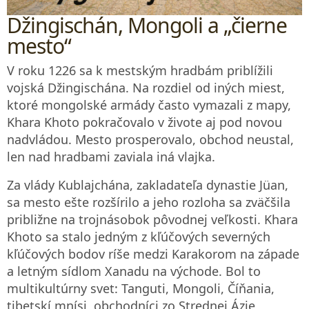
Džingischán, Mongoli a „čierne
mesto“
V roku 1226 sa k mestským hradbám priblížili
vojská Džingischána. Na rozdiel od iných miest,
ktoré mongolské armády často vymazali z mapy,
Khara Khoto pokračovalo v živote aj pod novou
nadvládou. Mesto prosperovalo, obchod neustal,
len nad hradbami zaviala iná vlajka.
Za vlády Kublajchána, zakladateľa dynastie Jüan,
sa mesto ešte rozšírilo a jeho rozloha sa zväčšila
približne na trojnásobok pôvodnej veľkosti. Khara
Khoto sa stalo jedným z kľúčových severných
kľúčových bodov ríše medzi Karakorom na západe
a letným sídlom Xanadu na východe. Bol to
multikultúrny svet: Tanguti, Mongoli, Číňania,
tibetskí mnísi, obchodníci zo Strednej Ázie,