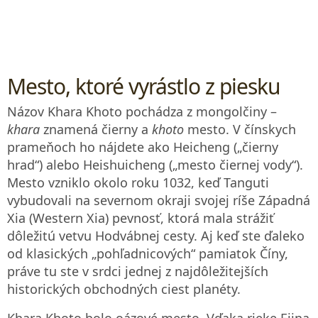
Mesto, ktoré vyrástlo z piesku
Názov Khara Khoto pochádza z mongolčiny –
khara
znamená čierny a
khoto
mesto. V čínskych
prameňoch ho nájdete ako Heicheng („čierny
hrad“) alebo Heishuicheng („mesto čiernej vody“).
Mesto vzniklo okolo roku 1032, keď Tanguti
vybudovali na severnom okraji svojej ríše Západná
Xia (Western Xia) pevnosť, ktorá mala strážiť
dôležitú vetvu Hodvábnej cesty. Aj keď ste ďaleko
od klasických „pohľadnicových“ pamiatok Číny,
práve tu ste v srdci jednej z najdôležitejších
historických obchodných ciest planéty.
Khara Khoto bolo oázové mesto. Vďaka rieke Ejina