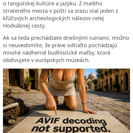
o tangutskej kultúre a jazyku. Z malého
strateného mesta v púšti sa zrazu stal jeden z
kľúčových archeologických nálezov celej
Hodvábnej cesty.
Ak sa teda prechádzate dnešnými ruinami, možno
si neuvedomíte, že práve odtiaľto pochádzajú
mnohé nádherné budhistické maľby, ktoré
obdivujete v európskych múzeách.