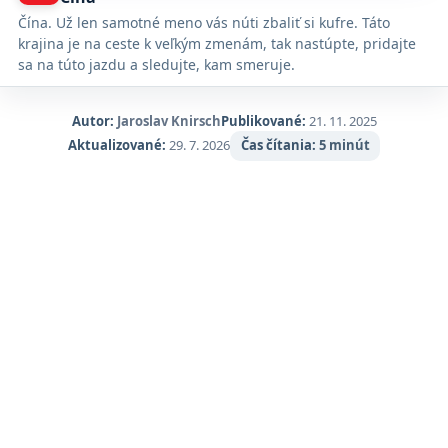
Google
Čína. Už len samotné meno vás núti zbaliť si kufre. Táto
Maps.
krajina je na ceste k veľkým zmenám, tak nastúpte, pridajte
sa na túto jazdu a sledujte, kam smeruje.
Autor:
Jaroslav Knirsch
Publikované:
21. 11. 2025
Aktualizované:
29. 7. 2026
Čas čítania:
5 minút