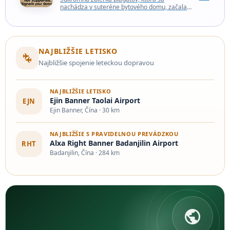
nachádza v suteréne bytového domu, začala
ako záľuba, sa rozrástla na výstavu s viac ako
5 000…
NAJBLIŽŠIE LETISKO
connecting_airports
Najbližšie spojenie leteckou dopravou
NAJBLIŽŠIE LETISKO
Ejin Banner Taolai Airport
EJN
Ejin Banner, Čína · 30 km
NAJBLIŽŠIE S PRAVIDELNOU PREVÁDZKOU
Alxa Right Banner Badanjilin Airport
RHT
Badanjilin, Čína · 284 km
public