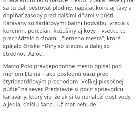
sa tu dali pestovať plodiny, napájať kone aj ťavy a
dopĺňať zásoby pred ďalšími dňami v púšti.
Karavány so šarlátovými balmi hodvábu, vrecia s
korením, porcelán, kožušiny aj kovy – všetko to
prechádzalo bránami „čierneho mesta“, ktoré
spájalo čínske nížiny so stepou a ďalej so
strednou Áziou.
Marco Polo pravdepodobne mesto opísal pod
menom Etzina – ako poslednú oázu pred
štyridsaťdňovým prechodom „Veľkej piesočnej
púšte“ na sever. Predstavte si pocit sprievodcu
karavány, ktorý vie, že ak si tu nenaloží dosť vody
a jedla, ďalšiu šancu už mať nebude.