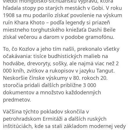
viedol mongolsko‑sichuanskú výpravu, ktorá
hľadala stopy po starých mestách v Gobi. V roku
1908 sa mu podarilo získať povolenie na výskum
ruín Khara Khoto – podľa legendy si priazeň
miestneho torghutského kniežaťa Dashi Beile
získal večerou a darom v podobe gramofónu.
To, čo Kozlov a jeho tím našli, prekonalo všetky
očakávania: tisíce budhistických malieb na
hodvábe, drevoryty, sošky, ale najmä viac než 2
000 kníh, zvitkov a rukopisov v jazyku Tangut.
Neskoršie čínske výskumy v 80. rokoch 20.
storočia pridali ďalších približne 3 000
dokumentov a množstvo každodenných
predmetov.
Väčšina týchto pokladov skončila v
petrohradskom Ermitáži a ďalších ruských
inštitúciách, kde sa stali základom modernej vedy