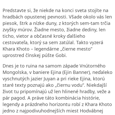
Predstavte si, že niekde na konci sveta stojíte na
hradbách opustenej pevnosti. Všade okolo vás len
piesok, štrk a nízke duny, z ktorých sem‑tam trčia
zvyšky múrov. Žiadne mesto, žiadne dediny, len
ticho, vietor a občasné kroky ďalšieho
cestovateľa, ktorý sa sem zatúlal. Takto vyzerá
Khara Khoto – legendárne „čierne mesto“
uprostred čínskej púšte Gobi.
Dnes je to ruina na samom západe Vnútorného
Mongolska, v baniere Ejina (Ejin Banner), neďaleko
vyschnutých jazier Juyan a pri rieke Ejina, ktorú
staré texty poznajú ako „čiernu vodu“. Niekdajší
život tu pripomínajú už len hlinené hradby, veže a
pár pagod. A práve táto kombinácia histórie,
legendy a prázdneho horizontu robí z Khara Khoto
jedno z najpodivuhodnejších miest Hodvábnej