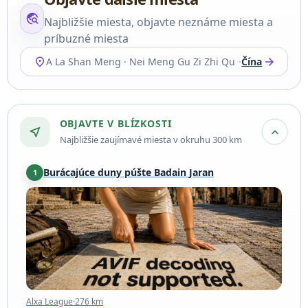
travel_explore
Najbližšie miesta, objavte neznáme miesta a
príbuzné miesta
location_on
arrow_forward
A La Shan Meng · Nei Meng Gu Zi Zhi Qu
Čína
OBJAVTE V BLÍZKOSTI
near_me
expand_more
Najbližšie zaujímavé miesta v okruhu 300 km
Burácajúce duny púšte Badain Jaran
1
Alxa League
·
276 km
Alxa League
·
276 km