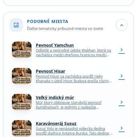
PODOBNÉ MIESTA
wallpaper
expand_more
Ďalšie tematicky príbuzné miesta vo svete
Pevnosť Yamchun
chevron_right
Odľahlé a neúrodné údolie Wakhan, ktoré sa
nachádza medzi dnešnou hranicou medzi
Tadžikistanom a Afganistanom v nadmorskej
výške od 3 037 metrov…
Pevnosť Hisar
chevron_right
Pevnosť Hisor sa nachádza pozdĺž rieky
Khanaka v údolí Hisor. Budova prešla rôznymi
rekonštrukciami, renováciami a prístavbami.
Historické záznamy poukazujú na pevnosť…
Veľký indický múr
chevron_right
Múr, ktorý obklopuje starobylú pevnosť
Kumbhalgarh, je jedným z najlepšie
strážených tajomstiev v Indii a možno aj na
svete. Múr, ktorý chráni…
Karavánseráj Susuz
chevron_right
Susuz Yolu je nenápadná vidiecka dedina
pozdĺž diaľnice Antalya-Burdur. Táto dedina,