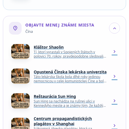
obklopená poľnohospodárskou oblasťou a
peknými kopcami, je súborom súkromných
poľnohospodárskych domov…
OBJAVTE MENEJ ZNÁME MIESTA
not_listed_location
expand_more
Čína
Kláštor Shaolin
chevron_right
Tí, ktorí vyrastali v Spojených štátoch v
polovici 70. rokov, pravdepodobne sledovali
alebo aspoň poznali televízny seriál Kung Fu.
V hlavnej úlohe…
Opustená Čínska lekárska univerzita
chevron_right
Táto lekárska škola bola dlhé roky jedinou
nemocnicou v celej komunistickej Číne a bola
zdrojom politických a lekárskych aktivít. Dnes
sa pri…
Reštaurácia Sun Hing
chevron_right
Sun Hing sa nachádza na rušnej ulici v
Kennedyho meste a je známy tým, že každý
deň od tretej ráno ponúka pre…
Centrum propagandistických
plagátov v Shanghai
chevron_right
Súkromná zbierka plagátov, ktorá sa