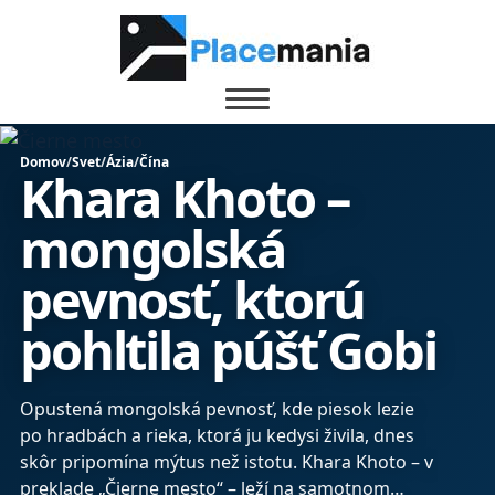
Domov
/
Svet
/
Ázia
/
Čína
Khara Khoto –
mongolská
pevnosť, ktorú
pohltila púšť Gobi
Opustená mongolská pevnosť, kde piesok lezie
po hradbách a rieka, ktorá ju kedysi živila, dnes
skôr pripomína mýtus než istotu. Khara Khoto – v
preklade „Čierne mesto“ – leží na samotnom