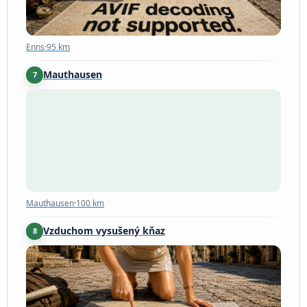
Enns
·
95 km
Mauthausen
7
Mauthausen
·
100 km
Mauthausen
·
100 km
Vzduchom vysušený kňaz
8
Sankt Thomas am Blasenstein
·
118 km