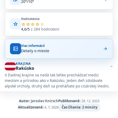
20°/10°
Hodnotenie
star
Priemerné
star
star
star
star
star
hodnotenie
4,6/5
z 284 hodnotení
4,6
z
5
Viac informácií
na
fact_check
arrow_forward
Detaily o mieste
základe
284
hodnotení
KRAJINA
na
expand_more
Rakúsko
Google
V žiadnej krajine sa nedá tak ľahko prechádzať medzi
Maps.
mestom a prírodou ako v Rakúsku. Jeden deň zdolávate
alpské vrcholy, druhý deň sa preháňate po cisárskej Viedni.
Autor:
Jaroslav Knirsch
Publikované:
29. 12. 2023
Aktualizované:
6. 7. 2026
Čas čítania:
2 minúty