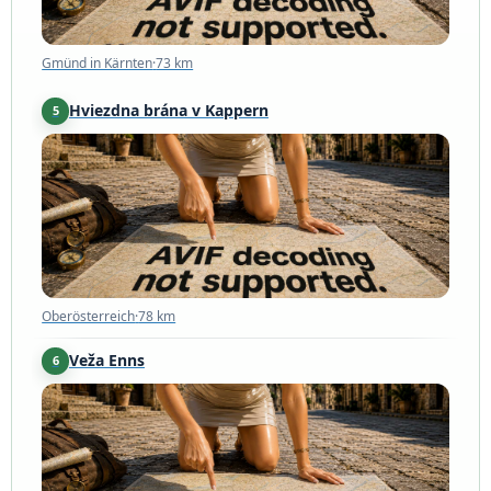
Gmünd in Kärnten
·
73 km
Hviezdna brána v Kappern
5
Oberösterreich
·
78 km
Oberösterreich
·
78 km
Veža Enns
6
Enns
·
95 km