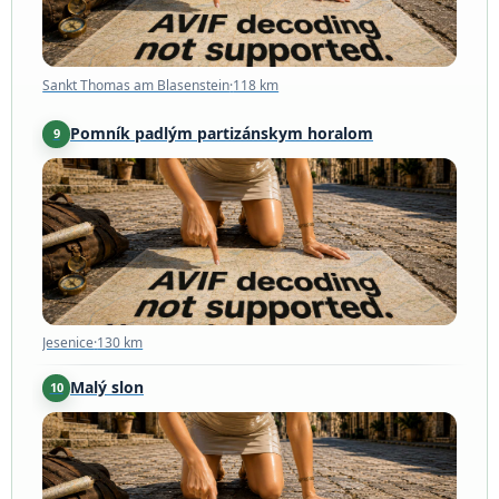
Sankt Thomas am Blasenstein
·
118 km
Pomník padlým partizánskym horalom
9
Jesenice
·
130 km
Jesenice
·
130 km
Malý slon
10
Graz
·
146 km