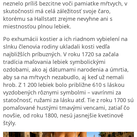
neznelo príliš bezcitne voči pamiatke mŕtvych, v
skutočnosti má celá záležitosť svoje čaro,
ktorému sa Hallstatt zrejme nevyhne ani s
miestnosťou plnou lebiek.
Po exhumácii kostier a ich riadnom vybielení na
slnku členovia rodiny ukladali kosti vedľa
najbližších príbuzných. V roku 1720 sa začala
tradícia maľovania lebiek symbolickými
ozdobami, ako aj dátumami narodenia a úmrtia,
aby sa na mŕtvych nezabudlo, aj keď už nemali
hrob. Z 1 200 lebiek bolo približne 610 s láskou
vyzdobených rôznymi symbolmi – vavrínmi za
statočnosť, ružami za lásku atď. Tie z roku 1700 sú
pomaľované hustými tmavými vencami, zatiaľ čo
novšie, od roku 1800, nesú jasnejšie kvetinové
štýly.