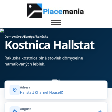
Domov
/
Svet
/
Európa
/
Rakúsko
Kostnica Hallstat
Rakúska kostnica plná stoviek dômyselne
namaľovaných lebiek.
Adresa
location_on
Hallstatt Charnel House
open_in_new
August
partly_cloudy_day
arrow_forward