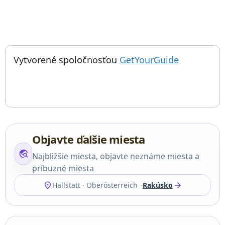
; otvorí sa
Things to do near Kostnica Hallstat, Hallstatt Charnel House, 
Vytvorené spoločnosťou
GetYourGuide
Objavte ďalšie miesta
travel_explore
Najbližšie miesta, objavte neznáme miesta a
príbuzné miesta
location_on
arrow_forward
Hallstatt · Oberösterreich
Rakúsko