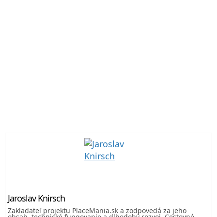
Jaroslav Knirsch
Zakladateľ projektu PlaceMania.sk a zodpovedá za jeho
obsah, technické fungovanie a dlhodobý rozvoj. Cestovné