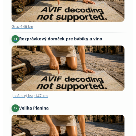
Graz
·
146 km
Rozprávkový domček pre bábiky a víno
11
Jihočeský kraj
·
147 km
Jihočeský kraj
·
147 km
Velika Planina
12
Kamnik
·
160 km