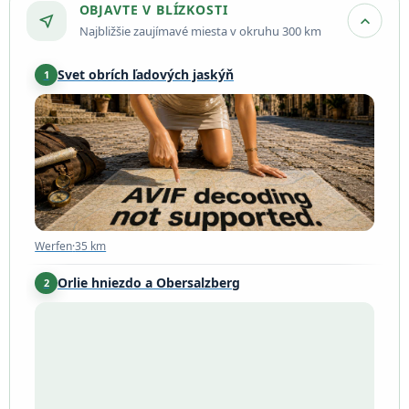
OBJAVTE V BLÍZKOSTI
near_me
expand_more
Najbližšie zaujímavé miesta v okruhu 300 km
Svet obrích ľadových jaskýň
1
Werfen
·
35 km
Werfen
·
35 km
Orlie hniezdo a Obersalzberg
2
Berchtesgaden
·
45 km