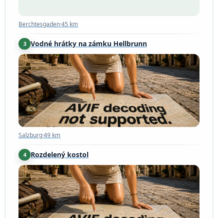
Berchtesgaden
·
45 km
Vodné hrátky na zámku Hellbrunn
3
Salzburg
·
49 km
Salzburg
·
49 km
Rozdelený kostol
4
Gmünd in Kärnten
·
73 km