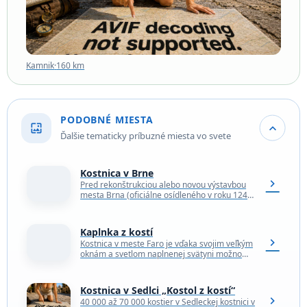
Kamnik
·
160 km
PODOBNÉ MIESTA
wallpaper
expand_more
Ďalšie tematicky príbuzné miesta vo svete
Kostnica v Brne
chevron_right
Pred rekonštrukciou alebo novou výstavbou
mesta Brna (oficiálne osídleného v roku 1243,
ale obývaného už od roku 400) sa štandardne
vykonáva predbežný…
Kaplnka z kostí
chevron_right
Kostnica v meste Faro je vďaka svojim veľkým
oknám a svetlom naplnenej svätyni možno
jednou z najveselších stavieb z ľudských kostí,
s…
Kostnica v Sedlci „Kostol z kostí“
chevron_right
40 000 až 70 000 kostier v Sedleckej kostnici v