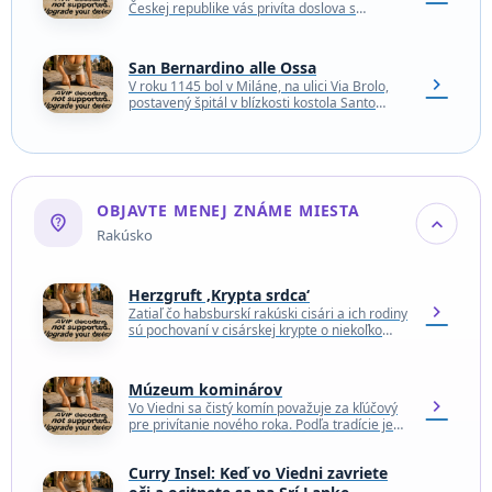
Českej republike vás privíta doslova s
otvorenou náručou. Väčšina ľudí ho pozná…
San Bernardino alle Ossa
chevron_right
V roku 1145 bol v Miláne, na ulici Via Brolo,
postavený špitál v blízkosti kostola Santo
Stefano Maggiore. Cintorín, ktorý sa zaplnil…
OBJAVTE MENEJ ZNÁME MIESTA
not_listed_location
expand_more
Rakúsko
Herzgruft ‚Krypta srdca‘
chevron_right
Zatiaľ čo habsburskí rakúski cisári a ich rodiny
sú pochovaní v cisárskej krypte o niekoľko
blokov ďalej, ich srdcia boli osobitne uložené…
Múzeum kominárov
chevron_right
Vo Viedni sa čistý komín považuje za kľúčový
pre privítanie nového roka. Podľa tradície je
kominár stálym nositeľom šťastia a
spokojnosti, najmä…
Curry Insel: Keď vo Viedni zavriete