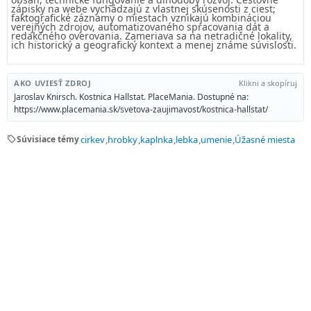
zápisky na webe vychádzajú z vlastnej skúsenosti z ciest;
faktografické záznamy o miestach vznikajú kombináciou
verejných zdrojov, automatizovaného spracovania dát a
redakčného overovania. Zameriava sa na netradičné lokality,
ich historický a geografický kontext a menej známe súvislosti.
AKO UVIESŤ ZDROJ
Klikni a skopíruj
Jaroslav Knirsch. Kostnica Hallstat. PlaceMania. Dostupné na:
https://www.placemania.sk/svetova-zaujimavost/kostnica-hallstat/
sell
Súvisiace témy
cirkev
hrobky
kaplnka
lebka
umenie
Úžasné miesta