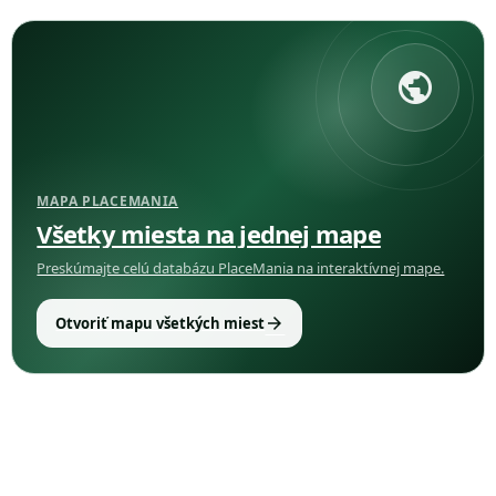
public
MAPA PLACEMANIA
Všetky miesta na jednej mape
Preskúmajte celú databázu PlaceMania na interaktívnej mape.
arrow_forward
Otvoriť mapu všetkých miest