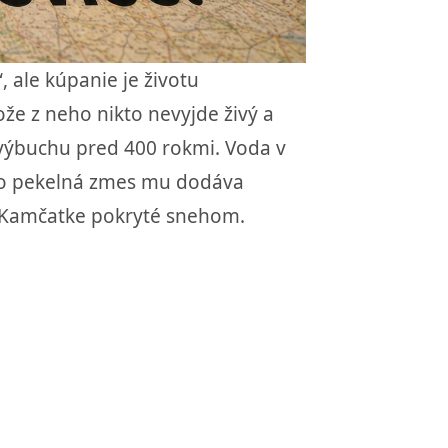
, ale kúpanie je životu
že z neho nikto nevyjde živý a
 výbuchu pred 400 rokmi. Voda v
Táto pekelná zmes mu dodáva
a Kamčatke pokryté snehom.