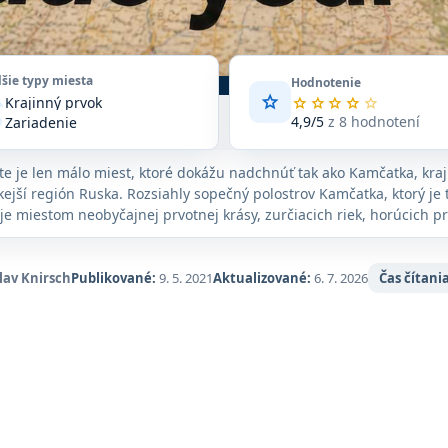
lšie typy miesta
Hodnotenie
star
Krajinný prvok
Priemerné
star
star
star
star
star
ain
hodnotenie
4,9/5
z 8 hodnotení
Zariadenie
n_on
4,9
z
te je len málo miest, ktoré dokážu nadchnúť tak ako Kamčatka, kraj
5
na
ejší región Ruska. Rozsiahly sopečný polostrov Kamčatka, ktorý je 
základe
 je miestom neobyčajnej prvotnej krásy, zurčiacich riek, horúcich 
8
 vrcholov. Dostať sa sem si vyžaduje čas a námahu a spoznávanie 
hodnotení
viac, ale len máloktorý návštevník odchádza inak ako ohromený.
na
lav Knirsch
Publikované:
9. 5. 2021
Aktualizované:
6. 7. 2026
Čas čítania
Google
Maps.