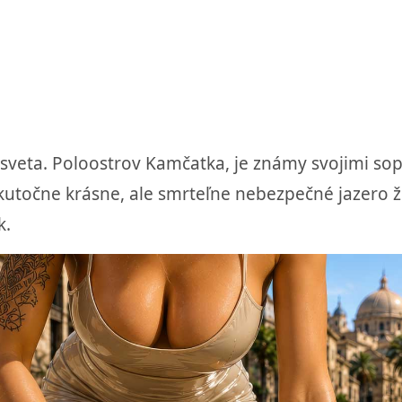
sveta. Poloostrov Kamčatka, je známy svojimi so
utočne krásne, ale smrteľne nebezpečné jazero žia
k.