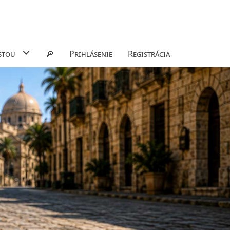
stou
🔎
Prihlásenie
Registrácia