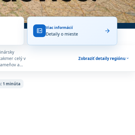
Viac informácií
arrow_forward
fact_check
Detaily o mieste
inársky
takmer celý v
Zobraziť detaily regiónu
expand_more
prameňov a
regiónu ešte
:
1 minúta