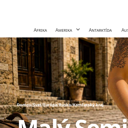
Afrika
Amerika
Antarktída
Aus
Domov
/
Svet
/
Európa
/
Rusko
/
Kamčatský kraj
Malý Semj