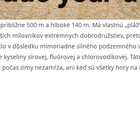
približne 500 m a hlboké 140 m. Má vlastnú „pláž“
ších milovníkov extrémnych dobrodružstiev, preto
vzniklo v dôsledku mimoriadne silného podzemného
 kyseliny sírovej, fluórovej a chlorovodíkovej. 
ro počas zimy nezamŕza, ani keď sú všetky hory n