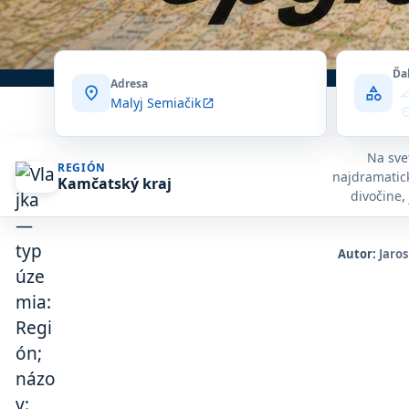
Ďa
Adresa
location_on
category
terr
Malyj Semiačik
open_in_new
locatio
Na sve
REGIÓN
najdramatick
Kamčatský kraj
divočine,
zasnežených
Autor:
Jaros