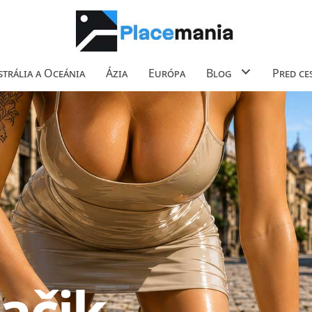
trália a Oceánia
Ázia
Európa
Blog
Pred ce
ačik