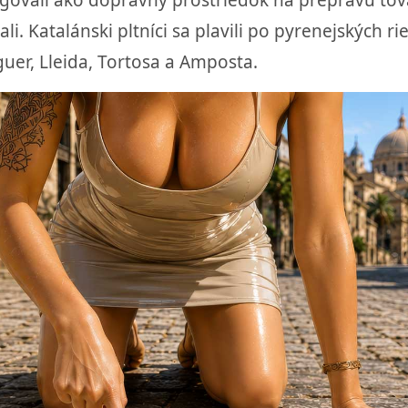
, fungovali ako dopravný prostriedok na prepravu t
li. Katalánski pltníci sa plavili po pyrenejských ri
uer, Lleida, Tortosa a Amposta.