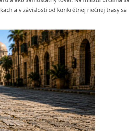
ovaru a ako samostatný tovar. Na mieste určenia sa
ekach a v závislosti od konkrétnej riečnej trasy sa