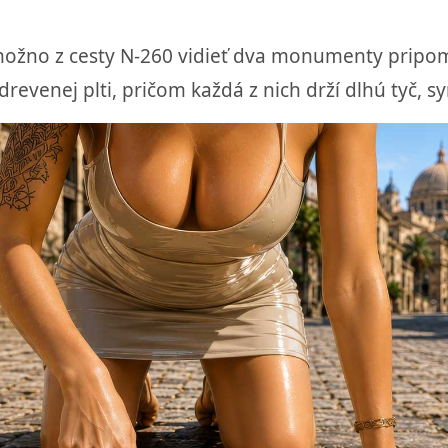
l možno z cesty N-260 vidieť dva monumenty pripo
revenej plti, pričom každá z nich drží dlhú tyč, s