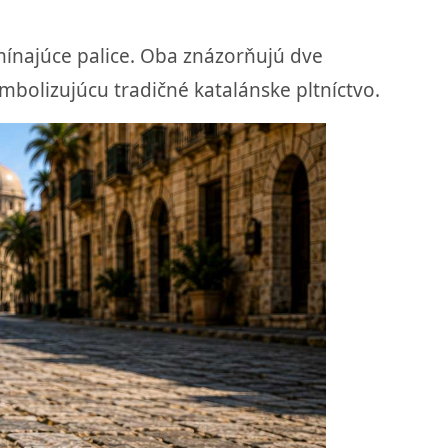
mínajúce palice. Oba znázorňujú dve
ymbolizujúcu tradičné katalánske pltníctvo.