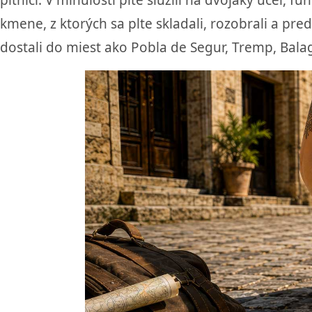
pltníci. V minulosti plte slúžili na dvojaký účel
kmene, z ktorých sa plte skladali, rozobrali a preda
dostali do miest ako Pobla de Segur, Tremp, Balag