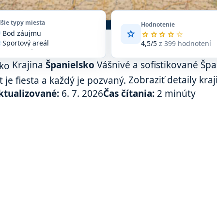
lšie typy miesta
Hodnotenie
star
Bod záujmu
vote
Priemerné
star
star
star
star
star
Športový areál
hodnotenie
4,5/5
z 399 hodnotení
ccer
4,5
Turistická atrakcia
ore
z
Zariadenie
n_on
Krajina
Španielsko
Vášnivé a sofistikované Špan
5
na
t je fiesta a každý je pozvaný.
Zobraziť detaily kraj
základe
ktualizované:
6. 7. 2026
Čas čítania:
2 minúty
399
hodnotení
na
Google
Maps.