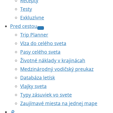
Recepty
Testy
Exkluzívne
Pred cestou
Trip Planner
Víza do celého sveta
Pasy celého sveta
Životné náklady v krajinácah
Medzinárodný vodičský preukaz
Databáza letísk
Vlajky sveta
Typy zásuviek vo svete
Zaujímavé miesta na jednej mape
🔎