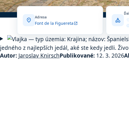
Ďa
Adresa
location_on
category
where_to_
Font de la Figuereta
open_in_new
sports_so
expl
locatio
jedného z najlepších jedál, aké ste kedy jedli. Živo
Autor:
Jaroslav Knirsch
Publikované:
12. 3. 2026
A