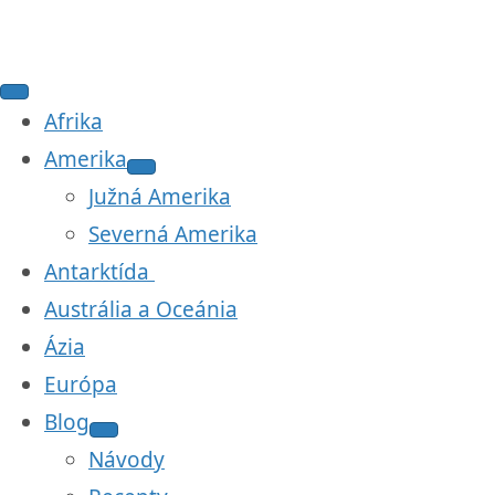
Afrika
Amerika
Južná Amerika
Severná Amerika
Antarktída
Austrália a Oceánia
Ázia
Európa
Blog
Návody