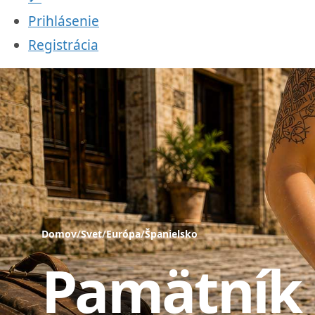
Prihlásenie
Registrácia
Domov
/
Svet
/
Európa
/
Španielsko
Pamätník 