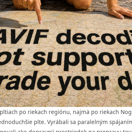
na pltiach po riekach regiónu, najmä po riekach No
jednoduchšie plte. Vyrábali sa paralelným spájaním