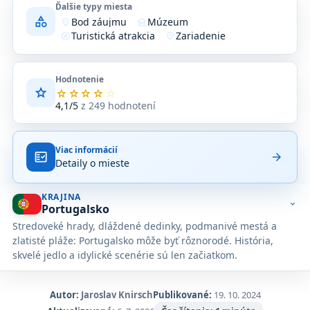
Ďalšie typy miesta
category
Bod záujmu
Múzeum
where_to_vote
museum
Turistická atrakcia
Zariadenie
explore
location_on
Hodnotenie
star
Priemerné
star
star
star
star
star
hodnotenie
4,1/5
z 249 hodnotení
4,1
z
5
Viac informácií
na
fact_check
arrow_forward
Detaily o mieste
základe
249
hodnotení
KRAJINA
na
expand_more
Portugalsko
Google
Stredoveké hrady, dláždené dedinky, podmanivé mestá a
Maps.
zlatisté pláže: Portugalsko môže byť rôznorodé. História,
skvelé jedlo a idylické scenérie sú len začiatkom.
Autor:
Jaroslav Knirsch
Publikované:
19. 10. 2024