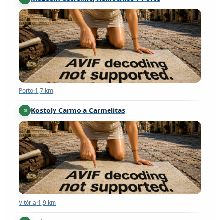
Porto
·
1,7 km
Porto
·
1,7 km
Kostoly Carmo a Carmelitas
3
Vitória
·
1,9 km
Vitória
·
1,9 km