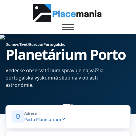
Domov
/
Svet
/
Európa
/
Portugalsko
Planetárium Porto
Vedecké observatórium spravuje najväčšia
portugalská výskumná skupina v oblasti
astronómie.
Adresa
location_on
Porto Planetarium
open_in_new