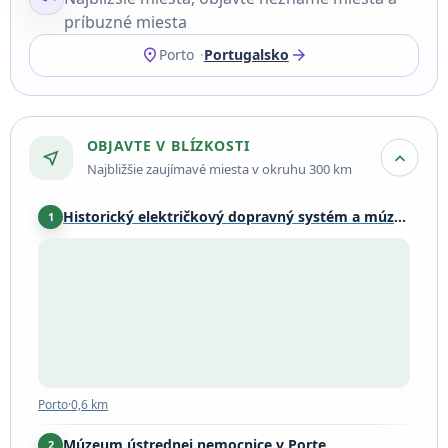
príbuzné miesta
location_on
arrow_forward
Porto
Portugalsko
OBJAVTE V BLÍZKOSTI
near_me
expand_more
Najbližšie zaujímavé miesta v okruhu 300 km
Historický električkový dopravný systém a múzeum v Porte
1
Porto
·
0,6 km
Porto
·
0,6 km
Múzeum ústrednej nemocnice v Porte
2