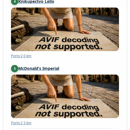
Kníkupectvo Lello
4
Porto
·
2,0 km
Porto
·
2,0 km
McDonald’s Imperial
5
Porto
·
2,3 km
Porto
·
2,3 km