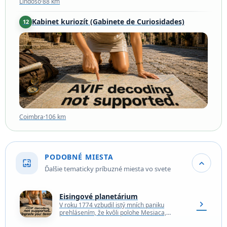
Lindoso
·
88 km
Kabinet kuriozít (Gabinete de Curiosidades)
12
Coimbra
·
106 km
Coimbra
·
106 km
PODOBNÉ MIESTA
wallpaper
expand_more
Ďalšie tematicky príbuzné miesta vo svete
Eisingové planetárium
chevron_right
V roku 1774 vzbudil istý mních paniku
prehlásením, že kvôli polohe Mesiaca,
Merkúru, Venuše, Marsu a Jupiteru bude Zem