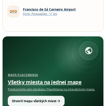
Francisco de Sá Carneiro Airport
OPO
Porto, Portugalsko · 11 km
public
MAPA PLACEMANIA
Všetky miesta na jednej mape
Preskúmajte celú databázu PlaceMania na interaktívnej mape.
arrow_forward
Otvoriť mapu všetkých miest