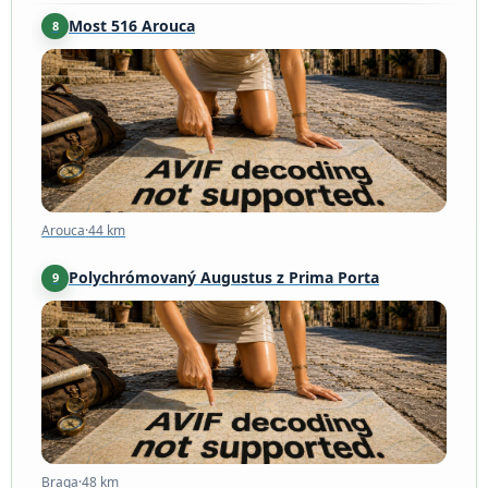
Most 516 Arouca
8
Arouca
·
44 km
Arouca
·
44 km
Polychrómovaný Augustus z Prima Porta
9
Braga
·
48 km
Braga
·
48 km