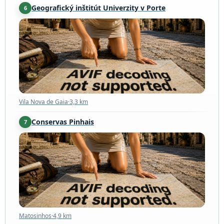
Geografický inštitút Univerzity v Porte
6
Vila Nova de Gaia
·
3,3 km
Vila Nova de Gaia
·
3,3 km
Conservas Pinhais
7
Matosinhos
·
4,9 km
Matosinhos
·
4,9 km