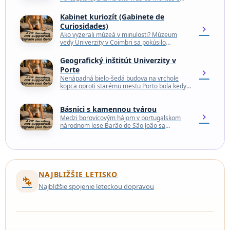
Alto Douro, oddelená od zvyšku krajiny
horskými masívmi, ktoré chránili jedinečné
Kabinet kuriozít (Gabinete de
kultúrne…
Curiosidades)
chevron_right
Ako vyzerali múzeá v minulosti? Múzeum
vedy Univerzity v Coimbri sa pokúsilo
odpovedať na túto otázku tým, že v jednej
miestnosti zhromaždilo…
Geografický inštitút Univerzity v
Porte
chevron_right
Nenápadná bielo-šedá budova na vrchole
kopca oproti starému mestu Porto bola kedysi
epicentrom konfliktu studenej vojny. Pôvodná
stavba bola postavená v roku…
Básnici s kamennou tvárou
chevron_right
Medzi borovicovým hájom v portugalskom
národnom lese Barão de São João sa
nachádza množstvo kamenných tvárí
vytesaných na mieste, ktoré sa usmievajú…
NAJBLIŽŠIE LETISKO
connecting_airports
Najbližšie spojenie leteckou dopravou