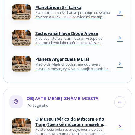
vymrštená priamo do…
Planetárium Srí Lanka
chevron_right
Planetárium na Srí Lanke priťahuje od svojho
otvorenia v roku 1965 pravidelný zástup
návštevníkov a školákov, ktorí chodia na
exkurzie. So svojou…
Zachovaná hlava Dioga Alvesa
chevron_right
Prvá vec, ktorú si všimnete pri vstupe do
anatomického laboratória na Lekárskej
fakulte Lisabonskej univerzity, je osamelá
naložená hlava na polici vedľa…
Planeta Arganzuela Mural
chevron_right
Metro de Madrid, podzemná doprava v
hlavnom meste, využíva na svojich staniciach
metra poctu architektonickým alebo
umeleckým pamiatkam miest, ktoré môžu
byť…
OBJAVTE MENEJ ZNÁME MIESTA
not_listed_location
expand_more
Portugalsko
O Museu Ibérico da Máscara e do
Traje (Iberské múzeum masiek a
chevron_right
kostýmov)
Po stáročia bola severovýchodná oblasť
Portugalska, známa ako Tràs-os-Montes e