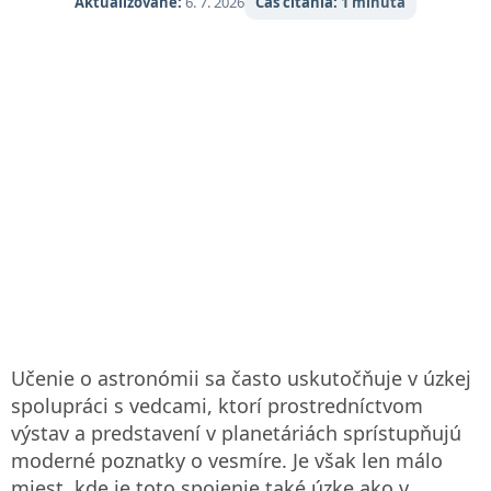
Aktualizované:
6. 7. 2026
Čas čítania:
1 minúta
Učenie o astronómii sa často uskutočňuje v úzkej
spolupráci s vedcami, ktorí prostredníctvom
výstav a predstavení v planetáriách sprístupňujú
moderné poznatky o vesmíre. Je však len málo
miest, kde je toto spojenie také úzke ako v