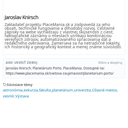
Jaroslav Knirsch
Zakladateľ projektu PlaceMania.sk a zodpovedá za jeho
obsah, technické fungovanie a dlhodobý rozvoj. Cestovné
zápisky na webe vychádzajú z vlastnej skúsenosti z ciest;
faktografické záznamy o miestach vznikajú kombináciou
verejných zdrojov, automatizovaného spracovania dát a
redakčného overovania. Zameriava sa na netradičné lokality,
ich historický a geografický kontext a menej známe súvislosti.
AKO UVIESŤ ZDROJ
Klikni a skopíruj
Jaroslav Knirsch. Planetárium Porto. PlaceMania. Dostupné na:
https://www.placemania.sk/svetova-zaujimavost/planetarium-porto/
sell
Súvisiace témy
astronómia
exkurzia
fakulta
planetárium
univerzita
Úžasné miesta
vesmír
Výstava