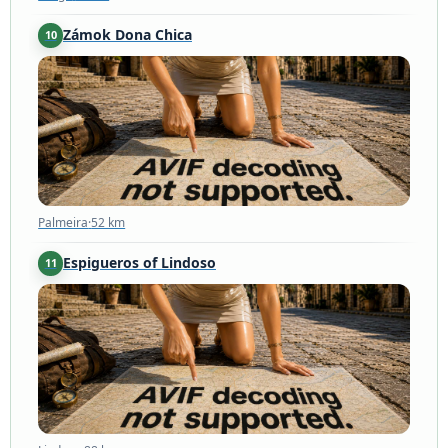
Zámok Dona Chica
10
Palmeira
·
52 km
Palmeira
·
52 km
Espigueros of Lindoso
11
Lindoso
·
88 km