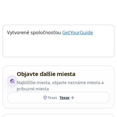
; otvorí sa
Things to do near Plánovanie budúcnosti: Hodiny na 10 000 roko
Vytvorené spoločnosťou
GetYourGuide
Objavte ďalšie miesta
travel_explore
Najbližšie miesta, objavte neznáme miesta a
príbuzné miesta
location_on
arrow_forward
Texas
Texas