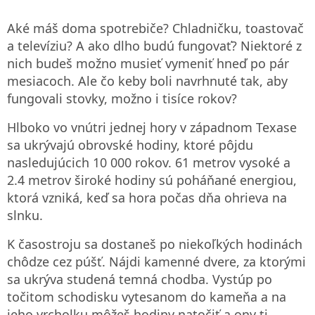
Aké máš doma spotrebiče? Chladničku, toastovač
a televíziu? A ako dlho budú fungovať? Niektoré z
nich budeš možno musieť vymeniť hneď po pár
mesiacoch. Ale čo keby boli navrhnuté tak, aby
fungovali stovky, možno i tisíce rokov?
Hlboko vo vnútri jednej hory v západnom Texase
sa ukrývajú obrovské hodiny, ktoré pôjdu
nasledujúcich 10 000 rokov. 61 metrov vysoké a
2.4 metrov široké hodiny sú poháňané energiou,
ktorá vzniká, keď sa hora počas dňa ohrieva na
slnku.
K časostroju sa dostaneš po niekoľkých hodinách
chôdze cez púšť. Nájdi kamenné dvere, za ktorými
sa ukrýva studená temná chodba. Vystúp po
točitom schodisku vytesanom do kameňa a na
jeho vrcholku môžeš hodiny natočiť a ony ti