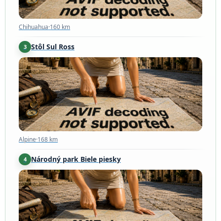
Chihuahua
·
160 km
Stôl Sul Ross
3
Alpine
·
168 km
Alpine
·
168 km
Národný park Biele piesky
4
Nové Mexiko
·
202 km