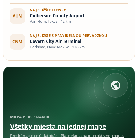
NAJBLIŽŠIE LETISKO
Culberson County Airport
VHN
Van Horn, Texas · 42 km
NAJBLIŽŠIE S PRAVIDELNOU PREVÁDZKOU
Cavern City Air Terminal
CNM
Carlsbad, Nové Mexiko · 118 km
public
MAPA PLACEMANIA
Všetky miesta na jednej mape
Preskúmajte celú databázu PlaceMania na interaktívnej mape.