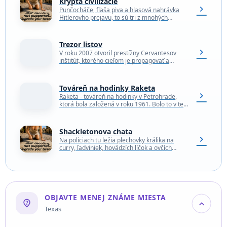
Krypta civilizácie
chevron_right
Punčocháče, fľaša piva a hlasová nahrávka
Hitlerovho prejavu, to sú tri z mnohých
artefaktov na základe ktorých budú budúce
generácie súdiť civilizáciu…
Trezor listov
chevron_right
V roku 2007 otvoril prestížny Cervantesov
inštitút, ktorého cieľom je propagovať a
vyučovať španielsky jazyk na celom svete,
svoje sídlo v budove…
Továreň na hodinky Raketa
chevron_right
Raketa - továreň na hodinky v Petrohrade,
ktorá bola založená v roku 1961. Bolo to v ten
istý rok, keď Jurij Gagarin…
Shackletonova chata
chevron_right
Na policiach tu ležia plechovky králika na
curry, ľadviniek, hovädzích líčok a ovčích
jazykov. Na šnúrach na prádlo visia spodky a
pod…
OBJAVTE MENEJ ZNÁME MIESTA
not_listed_location
expand_more
Texas