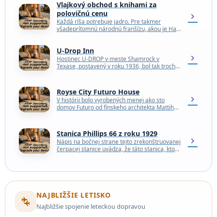
Vlajkový obchod s knihami za
polovičnú cenu
chevron_right
Každá ríša potrebuje jadro. Pre takmer
všadeprítomnú národnú franšízu, akou je Half
Price Books, je týmto jadrom obrovský sklad
kníh v Dallase…
U-Drop Inn
chevron_right
Hostinec U-DROP v meste Shamrock v
Texase, postavený v roku 1936, bol tak trochu
veľkou udalosťou. Vďaka svojej vynikajúcej
polohe na ikonickej…
Royse City Futuro House
chevron_right
V histórii bolo vyrobených menej ako sto
domov Futuro od fínskeho architekta Mattiho
Suuronena inšpirovaných sci-fi a v súčasnosti
ich zostalo menej…
Stanica Phillips 66 z roku 1929
chevron_right
Nápis na bočnej strane tejto zrekonštruovanej
čerpacej stanice uvádza, že táto stanica, ktorá
bola otvorená v roku 1929, bola prvou
čerpacou stanicou…
NAJBLIŽŠIE LETISKO
connecting_airports
Najbližšie spojenie leteckou dopravou