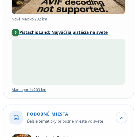
Nové Mexiko
·
202 km
PistachioLand: Najväčšia pistácia na svete
5
Alamogordo
·
203 km
Alamogordo
·
203 km
PODOBNÉ MIESTA
wallpaper
expand_more
Ďalšie tematicky príbuzné miesta vo svete