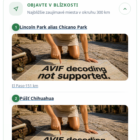
OBJAVTE V BLÍZKOSTI
near_me
expand_more
Najbližšie zaujímavé miesta v okruhu 300 km
Lincoln Park alias Chicano Park
1
El Paso
·
151 km
El Paso
·
151 km
Púšť Chihuahua
2
Chihuahua
·
160 km