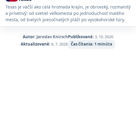
Google
Texas je väčší ako celá hromada krajín, je obrovský, rozmanitý
Maps.
a prívetivý: od svetiel veľkomesta po jednoduchosť malého
mesta, od bielych piesočnatých pláží po vysokohorské túry.
Autor:
Jaroslav Knirsch
Publikované:
3. 10. 2020
Aktualizované:
6. 7. 2026
Čas čítania:
1 minúta