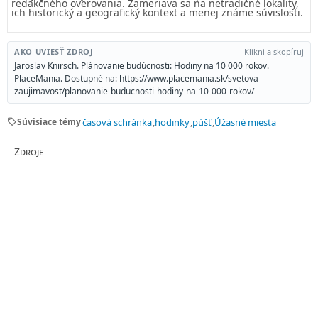
redakčného overovania. Zameriava sa na netradičné lokality,
ich historický a geografický kontext a menej známe súvislosti.
AKO UVIESŤ ZDROJ
Klikni a skopíruj
Jaroslav Knirsch. Plánovanie budúcnosti: Hodiny na 10 000 rokov.
PlaceMania. Dostupné na: https://www.placemania.sk/svetova-
zaujimavost/planovanie-buducnosti-hodiny-na-10-000-rokov/
sell
Súvisiace témy
časová schránka
hodinky
púšť
Úžasné miesta
Zdroje