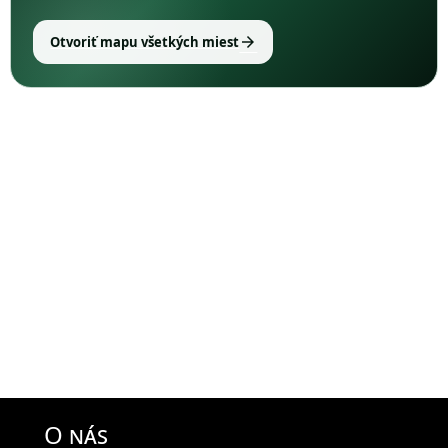
arrow_forward
Otvoriť mapu všetkých miest
O nás