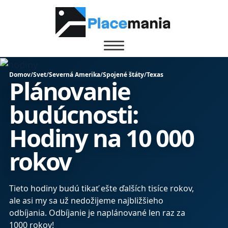
Domov
/
Svet
/
Severná Amerika
/
Spojené štáty
/
Texas
Plánovanie
budúcnosti:
Hodiny na 10 000
rokov
Tieto hodiny budú tikať ešte ďalších tisíce rokov,
ale asi my sa už nedožijeme najbližšieho
odbíjania. Odbíjanie je naplánované len raz za
1000 rokov!